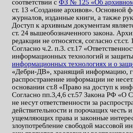
соответствии с
ФЗ № 125 «Об архивном
ст. 13 «Создание архивов». Основной ф
журналов, изданные книги, а также ру
Доступ к архивным документам являетс
ст. 24 вышеобозначенного закона. Арх
редакции не относятся, согласно ст.ст. 
Согласно ч.2. п.3. ст.17 «Ответственн
информационных технологий и защит
информационных технологиях и о защит
«Дебри-ДВ», хранящий информацию, гр
распространение информации не несет.
основании ст.8 «Право на доступ к ин
Согласно пп.3,4,6 ст.57 Закона РФ «О
не несут ответственности за распрост
действительности и порочащих честь и
ущемляющих права и законные интере
злоупотребление свободой массовой ин