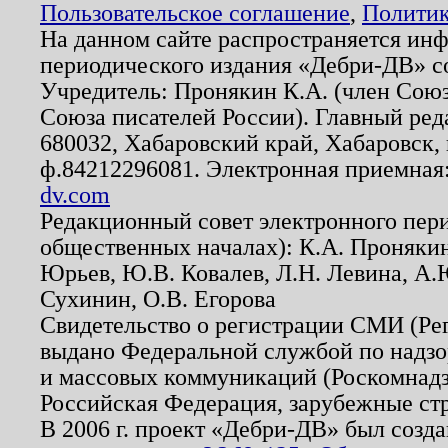
Пользовательское соглашение
,
Политик
На данном сайте распространяется ин
периодического издания «Дебри-ДВ» с
Учредитель: Пронякин К.А. (член Союз
Союза писателей России). Главный ред
680032, Хабаровский край, Хабаровск, п
ф.84212296081. Электронная приемная
dv.com
Редакционный совет электронного пер
общественных началах): К.А. Проняки
Юрьев, Ю.В. Ковалев, Л.Н. Левина, А.
Сухинин, О.В. Егорова
Свидетельство о регистрации СМИ (Р
выдано Федеральной службой по надзо
и массовых коммуникаций (Роскомнадзо
Российская Федерация, зарубежные ст
В 2006 г. проект «Дебри-ДВ» был созда