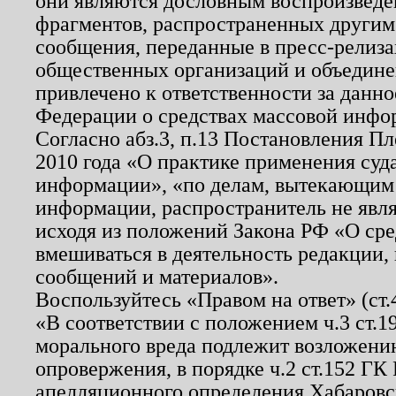
они являются дословным воспроизведе
фрагментов, распространенных другим
сообщения, переданные в пресс-релиза
общественных организаций и объединен
привлечено к ответственности за данн
Федерации о средствах массовой инфо
Согласно абз.3, п.13 Постановления П
2010 года «О практике применения суд
информации», «по делам, вытекающим
информации, распространитель не явл
исходя из положений Закона РФ «О ср
вмешиваться в деятельность редакции, 
сообщений и материалов».
Воспользуйтесь «Правом на ответ» (ст
«В соответствии с положением ч.3 ст.
морального вреда подлежит возложению
опровержения, в порядке ч.2 ст.152 ГК 
апелляционного определения Хабаровско