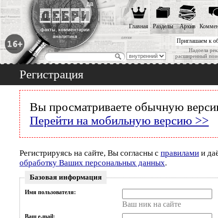
Главная
Разделы
Архив
Коммен
Приглашаем к о
Надоела рек
расширенный пои
Регистрация
Вы просматриваете обычную версию
Перейти на мобильную версию >>
Регистрируясь на сайте, Вы согласны с
правилами
и да
обработку Ваших персональных данных
.
Базовая информация
Имя пользователя:
Ваш ник на сайте
Ваш e-mail: