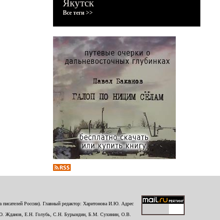
Якутск
Все теги >>
 писателей России). Главный редактор: Харитонова И.Ю. Адрес
Ю. Жданов, Е.Н. Голубь, С.Н. Бурындин, Б.М. Сухинин, О.В.