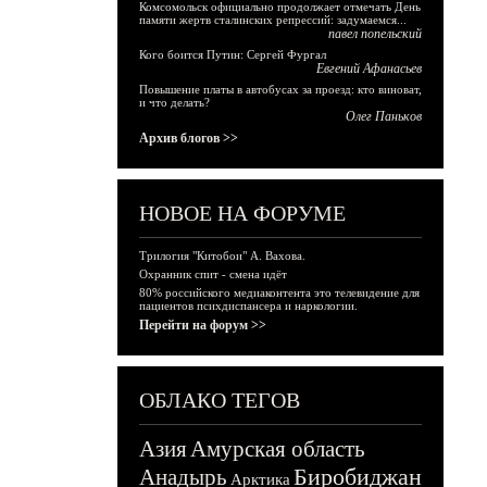
Комсомольск официально продолжает отмечать День
памяти жертв сталинских репрессий: задумаемся...
павел попельский
Кого боится Путин: Сергей Фургал
Евгений Афанасьев
Повышение платы в автобусах за проезд: кто виноват,
и что делать?
Олег Паньков
Архив блогов >>
НОВОЕ НА ФОРУМЕ
Трилогия "Китобои" А. Вахова.
Охранник спит - смена идёт
80% российского медиаконтента это телевидение для
пациентов психдиспансера и наркологии.
Перейти на форум >>
ОБЛАКО ТЕГОВ
Азия
Амурская область
Биробиджан
Анадырь
Арктика