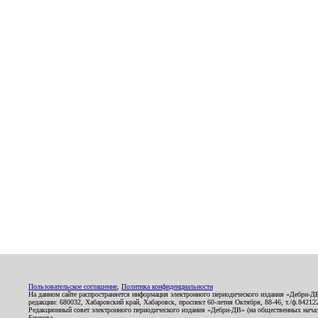
Пользовательское соглашение
,
Политика конфиденциальности
На данном сайте распространяется информация электронного периодического издания «Дебри-Д
редакции: 680032, Хабаровский край, Хабаровск, проспект 60-летия Октября, 88-46, т./ф.8421
Редакционный совет электронного периодического издания «Дебри-ДВ» (на общественных нач
Егорова