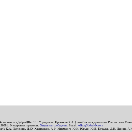
В» со знаком «Дебри-ДВ». 16+ Учредитель: Пронякин К.А. (член Союза журналистов России, член Союза
2296081. Электронная приемная:
Отправить сообщение
. E-mail:
editor@debri-dv.com
алах): К.А. Пронякин, И.Ю. Харитонова, А.Э. Мирмович, Ю.Н. Юрьев, Ю.В. Ковалев, Л.Н. Левина, А.