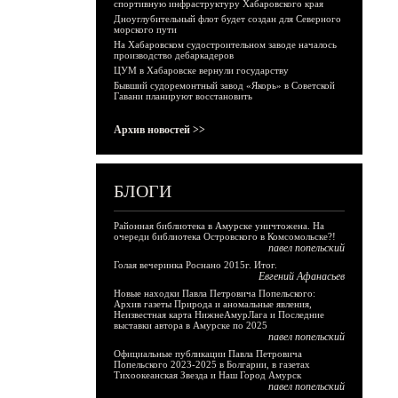
спортивную инфраструктуру Хабаровского края
Дноуглубительный флот будет создан для Северного
морского пути
На Хабаровском судостроительном заводе началось
производство дебаркадеров
ЦУМ в Хабаровске вернули государству
Бывший судоремонтный завод «Якорь» в Советской
Гавани планируют восстановить
Архив новостей >>
БЛОГИ
Районная библиотека в Амурске уничтожена. На
очереди библиотека Островского в Комсомольске?!
павел попельский
Голая вечеринка Роснано 2015г. Итог.
Евгений Афанасьев
Новые находки Павла Петровича Попельского:
Архив газеты Природа и аномальные явления,
Неизвестная карта НижнеАмурЛага и Последние
выставки автора в Амурске по 2025
павел попельский
Официальные публикации Павла Петровича
Попельского 2023-2025 в Болгарии, в газетах
Тихоокеанская Звезда и Наш Город Амурск
павел попельский