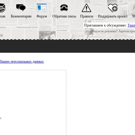
хив
Комментарии
Форум
Обратная связь
Правила
Поддержать проект
М
Приглашаем к обсуждению:
Трил
Надоела реклама? Зарегистри
ск
у Ваших персональных данных
.
в.