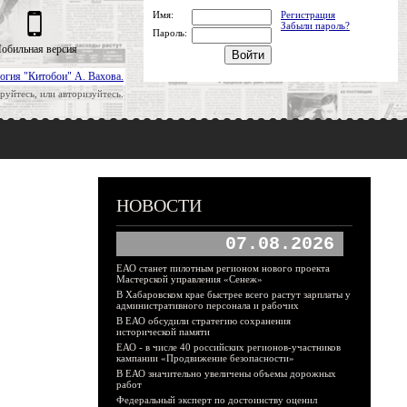
Имя:
Регистрация
Забыли пароль?
Пароль:
обильная версия
огия "Китобои" А. Вахова.
руйтесь, или авторизуйтесь.
НОВОСТИ
07.08.2026
ЕАО станет пилотным регионом нового проекта
Мастерской управления «Сенеж»
В Хабаровском крае быстрее всего растут зарплаты у
административного персонала и рабочих
В ЕАО обсудили стратегию сохранения
исторической памяти
ЕАО - в числе 40 российских регионов-участников
кампании «Продвижение безопасности»
В ЕАО значительно увеличены объемы дорожных
работ
Федеральный эксперт по достоинству оценил