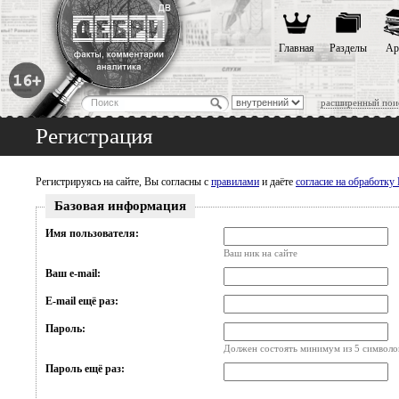
Главная
Разделы
Ар
расширенный пои
Регистрация
Регистрируясь на сайте, Вы согласны с
правилами
и даёте
согласие на обработк
Базовая информация
Имя пользователя:
Ваш ник на сайте
Ваш e-mail:
E-mail ещё раз:
Пароль:
Должен состоять минимум из 5 символо
Пароль ещё раз: