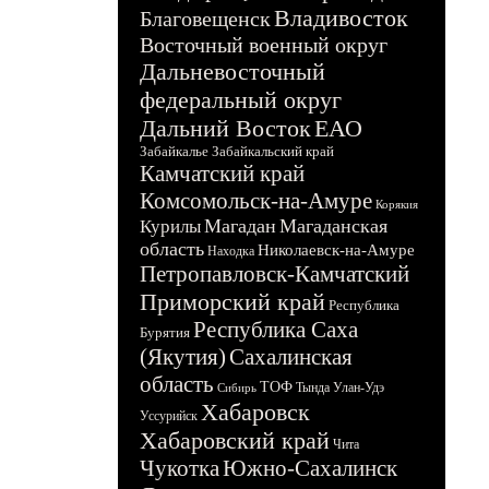
Владивосток
Благовещенск
Восточный военный округ
Дальневосточный
федеральный округ
Дальний Восток
ЕАО
Забайкалье
Забайкальский край
Камчатский край
Комсомольск-на-Амуре
Корякия
Магадан
Магаданская
Курилы
область
Николаевск-на-Амуре
Находка
Петропавловск-Камчатский
Приморский край
Республика
Республика Саха
Бурятия
(Якутия)
Сахалинская
область
ТОФ
Тында
Улан-Удэ
Сибирь
Хабаровск
Уссурийск
Хабаровский край
Чита
Чукотка
Южно-Сахалинск