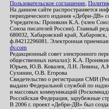
Пользовательское соглашение
,
Политик
На данном сайте распространяется ин
периодического издания «Дебри-ДВ» с
Учредитель: Пронякин К.А. (член Союз
Союза писателей России). Главный ред
680032, Хабаровский край, Хабаровск, п
ф.84212296081. Электронная приемная
dv.com
Редакционный совет электронного пер
общественных началах): К.А. Проняки
Юрьев, Ю.В. Ковалев, Л.Н. Левина, А.
Сухинин, О.В. Егорова
Свидетельство о регистрации СМИ (Р
выдано Федеральной службой по надзо
и массовых коммуникаций (Роскомнадзо
Российская Федерация, зарубежные ст
В 2006 г. проект «Дебри-ДВ» был созда