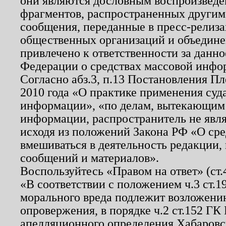
они являются дословным воспроизведе
фрагментов, распространенных другим
сообщения, переданные в пресс-релиза
общественных организаций и объединен
привлечено к ответственности за данн
Федерации о средствах массовой инфо
Согласно абз.3, п.13 Постановления П
2010 года «О практике применения суд
информации», «по делам, вытекающим
информации, распространитель не явл
исходя из положений Закона РФ «О ср
вмешиваться в деятельность редакции, 
сообщений и материалов».
Воспользуйтесь «Правом на ответ» (ст
«В соответствии с положением ч.3 ст.
морального вреда подлежит возложению
опровержения, в порядке ч.2 ст.152 ГК 
апелляционного определения Хабаровско