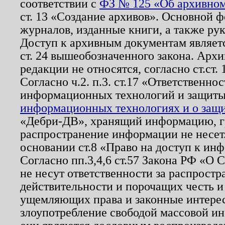
соответствии с
ФЗ № 125 «Об архивном
ст. 13 «Создание архивов». Основной ф
журналов, изданные книги, а также ру
Доступ к архивным документам являетс
ст. 24 вышеобозначенного закона. Арх
редакции не относятся, согласно ст.ст. 
Согласно ч.2. п.3. ст.17 «Ответственн
информационных технологий и защит
информационных технологиях и о защит
«Дебри-ДВ», хранящий информацию, гр
распространение информации не несет.
основании ст.8 «Право на доступ к ин
Согласно пп.3,4,6 ст.57 Закона РФ «О
не несут ответственности за распрост
действительности и порочащих честь и
ущемляющих права и законные интере
злоупотребление свободой массовой ин