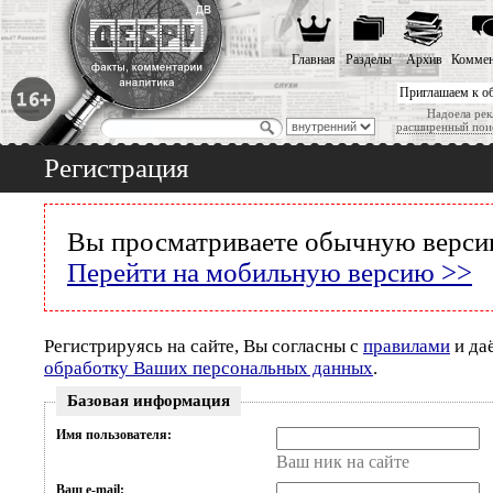
Главная
Разделы
Архив
Коммен
Приглашаем к о
Надоела рек
расширенный пои
Регистрация
Вы просматриваете обычную версию
Перейти на мобильную версию >>
Регистрируясь на сайте, Вы согласны с
правилами
и да
обработку Ваших персональных данных
.
Базовая информация
Имя пользователя:
Ваш ник на сайте
Ваш e-mail: