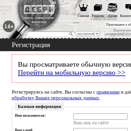
Главная
Разделы
Архив
Коммен
Приглашаем к о
Надоела рек
расширенный пои
Регистрация
Вы просматриваете обычную версию
Перейти на мобильную версию >>
Регистрируясь на сайте, Вы согласны с
правилами
и да
обработку Ваших персональных данных
.
Базовая информация
Имя пользователя:
Ваш ник на сайте
Ваш e-mail: