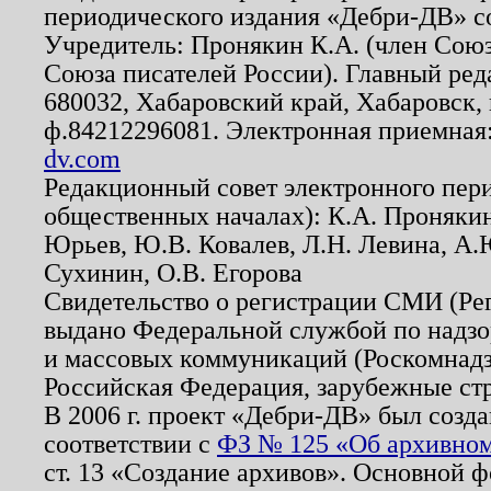
периодического издания «Дебри-ДВ» с
Учредитель: Пронякин К.А. (член Союз
Союза писателей России). Главный ред
680032, Хабаровский край, Хабаровск, п
ф.84212296081. Электронная приемная
dv.com
Редакционный совет электронного пер
общественных началах): К.А. Проняки
Юрьев, Ю.В. Ковалев, Л.Н. Левина, А.
Сухинин, О.В. Егорова
Свидетельство о регистрации СМИ (Р
выдано Федеральной службой по надзо
и массовых коммуникаций (Роскомнадзо
Российская Федерация, зарубежные ст
В 2006 г. проект «Дебри-ДВ» был созда
соответствии с
ФЗ № 125 «Об архивном
ст. 13 «Создание архивов». Основной ф