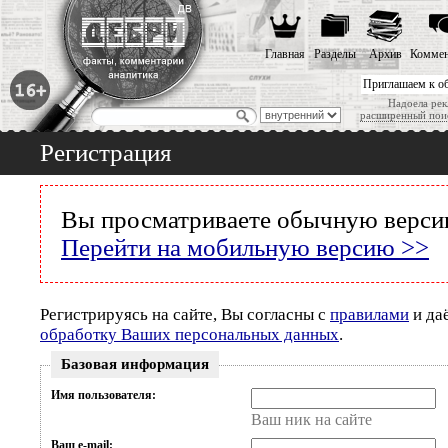
Главная
Разделы
Архив
Коммен
Приглашаем к о
Надоела рек
расширенный пои
Регистрация
Вы просматриваете обычную версию
Перейти на мобильную версию >>
Регистрируясь на сайте, Вы согласны с
правилами
и да
обработку Ваших персональных данных
.
Базовая информация
Имя пользователя:
Ваш ник на сайте
Ваш e-mail: