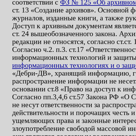
соответствии с
ФЗ № 125 «Об архивном
ст. 13 «Создание архивов». Основной ф
журналов, изданные книги, а также ру
Доступ к архивным документам являетс
ст. 24 вышеобозначенного закона. Арх
редакции не относятся, согласно ст.ст. 
Согласно ч.2. п.3. ст.17 «Ответственн
информационных технологий и защит
информационных технологиях и о защит
«Дебри-ДВ», хранящий информацию, гр
распространение информации не несет.
основании ст.8 «Право на доступ к ин
Согласно пп.3,4,6 ст.57 Закона РФ «О
не несут ответственности за распрост
действительности и порочащих честь и
ущемляющих права и законные интере
злоупотребление свободой массовой ин