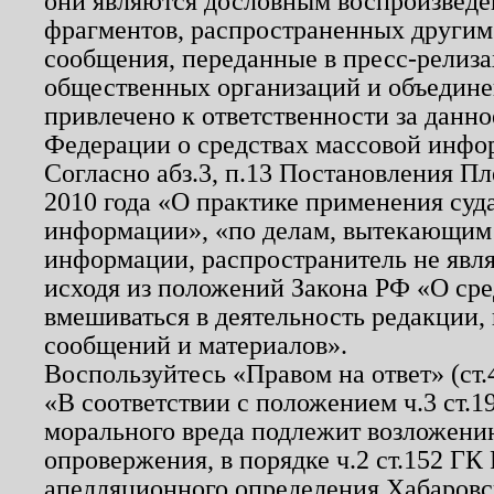
они являются дословным воспроизведе
фрагментов, распространенных другим
сообщения, переданные в пресс-релиза
общественных организаций и объединен
привлечено к ответственности за данн
Федерации о средствах массовой инфо
Согласно абз.3, п.13 Постановления П
2010 года «О практике применения суд
информации», «по делам, вытекающим
информации, распространитель не явл
исходя из положений Закона РФ «О ср
вмешиваться в деятельность редакции, 
сообщений и материалов».
Воспользуйтесь «Правом на ответ» (ст
«В соответствии с положением ч.3 ст.
морального вреда подлежит возложению
опровержения, в порядке ч.2 ст.152 ГК 
апелляционного определения Хабаровско