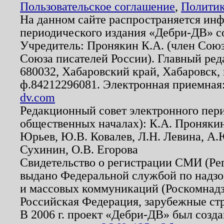
Пользовательское соглашение
,
Политик
На данном сайте распространяется ин
периодического издания «Дебри-ДВ» с
Учредитель: Пронякин К.А. (член Союз
Союза писателей России). Главный ред
680032, Хабаровский край, Хабаровск, п
ф.84212296081. Электронная приемная
dv.com
Редакционный совет электронного пер
общественных началах): К.А. Проняки
Юрьев, Ю.В. Ковалев, Л.Н. Левина, А.
Сухинин, О.В. Егорова
Свидетельство о регистрации СМИ (Р
выдано Федеральной службой по надзо
и массовых коммуникаций (Роскомнадзо
Российская Федерация, зарубежные ст
В 2006 г. проект «Дебри-ДВ» был созда