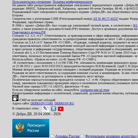
Пользовательское соглашение
,
Политика конфиденциальности
На данном сайте распространяется информация электронного периодического издания «Дебри-Д
редакции: 680032, Хабаровский край, Хабаровск, проспект 60-летия Октября, 88-46, т./ф.8421
Редакционный совет электронного периодического издания «Дебри-ДВ» (на общественных нач
Егорова
Свидетельство о регистрации СМИ (Регистрационный номер)
ЭЛ № ФС77-45537
выдано Федера
Федерация, зарубежные страны.
В 2006 г. проект «Дебри-ДВ» был создан как электронный частный архив, в соответствии с
ФЗ 
книги, а также рукописи по дальневосточной (РФ) тематике. Доступ к архивным документам явля
Гражданского кодекса РФ
.
Согласно ч.2. п.3. ст.17 «Ответственность за правонарушения в сфере информации, информац
гражданско-правовую ответственность за распространение информации не несет. Сайт и редакци
Согласно пп.3,4,6 ст.57 Закона РФ «О СМИ», «Редакция, главный редактор, журналист не несут
либо представляющих собой злоупотребление свободой массовой информации и (или) правами ж
в пресс-релизах и информация государственных, общественных организаций и объединений), кот
Согласно абз.3, п.13 Постановления Пленума Верховного Суда РФ №16 от 15 июня 2010 года 
ответчиком, поскольку исходя из положений Закона РФ «О средствах массовой информации» не 
Воспользуйтесь «Правом на ответ» (ст.46 Закона РФ «О СМИ»).
«В соответствии с положением ч.3 ст.196 ГПК РФ, обязанность компенсации морального вреда п
от 22.08.2012 г. (дело №33-5325/2012) председательствующего И.И.Куликовой, судей С.И.Дор
Мнения авторов материалов не всегда совпадают с позицией редакции. Редакция не вступает в п
Редакция не несет ответственность за содержание внешних ссылок и комментариев. За них отве
ДВ», ответственность за достоверность и наполняемость несут авторы.
Политические опросы/голосования проводятся согласно ч.2. ст.46 «Опросы общественного мнени
(лица), заказавшее (заказавших) проведение опроса и оплатившее (оплативших) указанную публик
Часовой пояс сервера UTC+11 (AEST), фактически +8 мск.
Если вы обнаружили ошибки на сайте, пожалуйста,
сообщите нам об этом
.
Распространение информации о политической, социальной, духовной жизни общества, публикац
СМИ не получает субсидий.
Адреса сайта:
DEBRI-DV.COM
,
DEBRI-DV.RU
.
В социальных сетях:
© Дебри-ДВ, 20.04.2006 - 2026