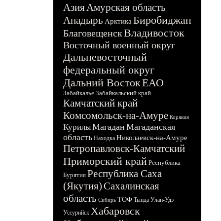
Азия
Амурская область
Биробиджан
Анадырь
Арктика
Владивосток
Благовещенск
Восточный военный округ
Дальневосточный
федеральный округ
Дальний Восток
ЕАО
Забайкалье
Забайкальский край
Камчатский край
Комсомольск-на-Амуре
Корякия
Магадан
Магаданская
Курилы
область
Николаевск-на-Амуре
Находка
Петропавловск-Камчатский
Приморский край
Республика
Республика Саха
Бурятия
(Якутия)
Сахалинская
область
ТОФ
Тында
Улан-Удэ
Сибирь
Хабаровск
Уссурийск