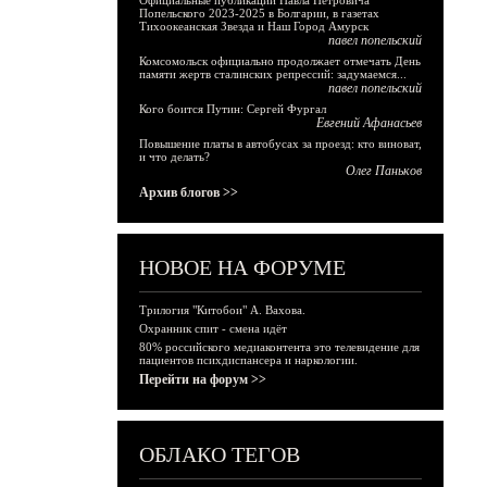
Официальные публикации Павла Петровича
Попельского 2023-2025 в Болгарии, в газетах
Тихоокеанская Звезда и Наш Город Амурск
павел попельский
Комсомольск официально продолжает отмечать День
памяти жертв сталинских репрессий: задумаемся...
павел попельский
Кого боится Путин: Сергей Фургал
Евгений Афанасьев
Повышение платы в автобусах за проезд: кто виноват,
и что делать?
Олег Паньков
Архив блогов >>
НОВОЕ НА ФОРУМЕ
Трилогия "Китобои" А. Вахова.
Охранник спит - смена идёт
80% российского медиаконтента это телевидение для
пациентов психдиспансера и наркологии.
Перейти на форум >>
ОБЛАКО ТЕГОВ