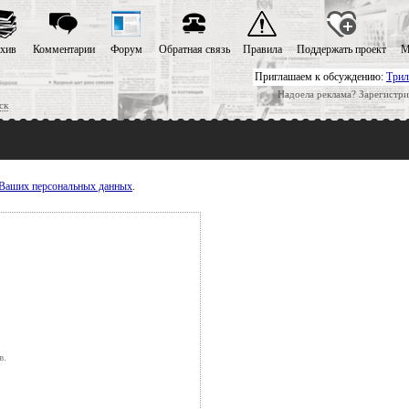
хив
Комментарии
Форум
Обратная связь
Правила
Поддержать проект
М
Приглашаем к обсуждению:
Трил
Надоела реклама? Зарегистри
ск
у Ваших персональных данных
.
в.