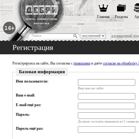
Главная
Разделы
Ар
расширенный пои
Регистрация
Регистрируясь на сайте, Вы согласны с
правилами
и даёте
согласие на обработк
Базовая информация
Имя пользователя:
Ваш ник на сайте
Ваш e-mail:
E-mail ещё раз:
Пароль:
Должен состоять минимум из 5 символо
Пароль ещё раз: