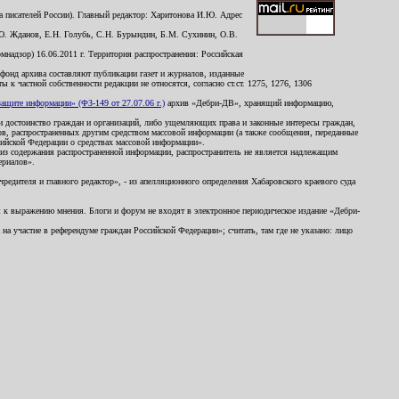
 писателей России). Главный редактор: Харитонова И.Ю. Адрес
Ю. Жданов, Е.Н. Голубь, С.Н. Бурындин, Б.М. Сухинин, О.В.
надзор) 16.06.2011 г. Территория распространения: Российская
й фонд архива составляют публикации газет и журналов, изданные
к частной собственности редакции не относятся, согласно ст.ст. 1275, 1276, 1306
щите информации» (ФЗ-149 от 27.07.06 г.)
архив «Дебри-ДВ», хранящий информацию,
ь и достоинство граждан и организаций, либо ущемляющих права и законные интересы граждан,
ов, распространенных другим средством массовой информации (а также сообщения, переданные
сийской Федерации о средствах массовой информации».
из содержания распространенной информации, распространитель не является надлежащим
ериалов».
редителя и главного редактор», - из апелляционного определения Хабаровского краевого суда
ны к выражению мнения. Блоги и форум не входят в электронное периодическое издание «Дебри-
а участие в референдуме граждан Российской Федерации»; считать, там где не указано: лицо