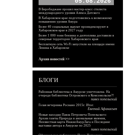
05.08.2026
В Биробиджане прошел мастер-класс стилиста
международного уровня Алекса Датского
В Хабаровском крае подготовились к возможному
повышению уровня Амура
Более 40 социальных выплат проиндексируют в
Хабаровском крае в 2027 году
Более 1 000 тонн бензина и дизтоплива доставили в
северные территории Хабаровского края
Бесплатную сеть Wi-Fi запустили на площади имени
Ленина в Хабаровске
Архив новостей >>
БЛОГИ
Районная библиотека в Амурске уничтожена. На
очереди библиотека Островского в Комсомольске?!
павел попельский
Голая вечеринка Роснано 2015г. Итог.
Евгений Афанасьев
Новые находки Павла Петровича Попельского:
Архив газеты Природа и аномальные явления,
Неизвестная карта НижнеАмурЛага и Последние
выставки автора в Амурске по 2025
павел попельский