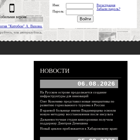
Имя:
Регистрация
Забыли пароль?
Пароль:
обильная версия
огия "Китобои" А. Вахова.
руйтесь, или авторизуйтесь.
НОВОСТИ
06.08.2026
На Русском острове продолжается создание
инфраструктуры для инноваций
Олег Кожемяко представил новые инициативы по
развитию горнолыжного туризма в России
В краевой больнице имени Владимирцева освоили
новую методику восстановления после инсульта
Дальневосточная студия кинохроники получила
поддержку Дмитрия Демешина
Новый циклон приближается к Хабаровскому краю