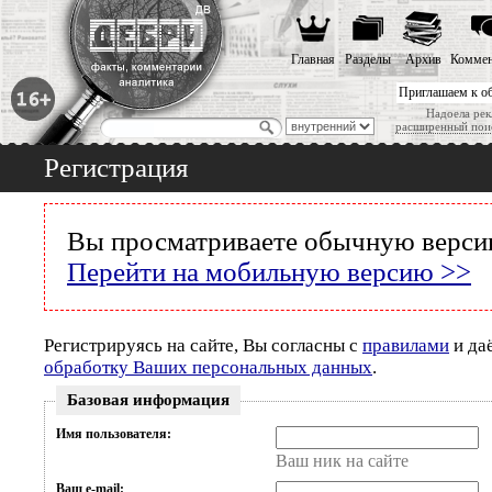
Главная
Разделы
Архив
Коммен
Приглашаем к о
Надоела рек
расширенный пои
Регистрация
Вы просматриваете обычную версию
Перейти на мобильную версию >>
Регистрируясь на сайте, Вы согласны с
правилами
и да
обработку Ваших персональных данных
.
Базовая информация
Имя пользователя:
Ваш ник на сайте
Ваш e-mail: