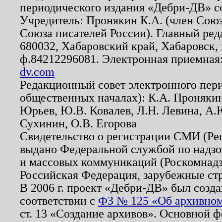
периодического издания «Дебри-ДВ» с
Учредитель: Пронякин К.А. (член Союз
Союза писателей России). Главный ред
680032, Хабаровский край, Хабаровск, п
ф.84212296081. Электронная приемная
dv.com
Редакционный совет электронного пер
общественных началах): К.А. Проняки
Юрьев, Ю.В. Ковалев, Л.Н. Левина, А.
Сухинин, О.В. Егорова
Свидетельство о регистрации СМИ (Р
выдано Федеральной службой по надзо
и массовых коммуникаций (Роскомнадзо
Российская Федерация, зарубежные ст
В 2006 г. проект «Дебри-ДВ» был созда
соответствии с
ФЗ № 125 «Об архивном
ст. 13 «Создание архивов». Основной ф