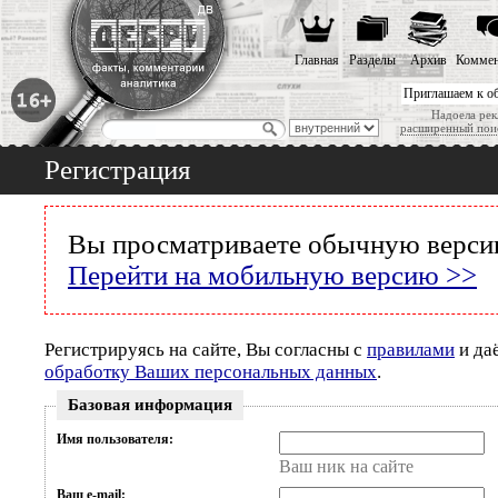
Главная
Разделы
Архив
Коммен
Приглашаем к о
Надоела рек
расширенный пои
Регистрация
Вы просматриваете обычную версию
Перейти на мобильную версию >>
Регистрируясь на сайте, Вы согласны с
правилами
и да
обработку Ваших персональных данных
.
Базовая информация
Имя пользователя:
Ваш ник на сайте
Ваш e-mail: