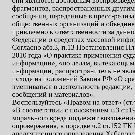
они являются дословным воспроизведе
фрагментов, распространенных другим
сообщения, переданные в пресс-релиза
общественных организаций и объединен
привлечено к ответственности за данн
Федерации о средствах массовой инфо
Согласно абз.3, п.13 Постановления П
2010 года «О практике применения суд
информации», «по делам, вытекающим
информации, распространитель не явл
исходя из положений Закона РФ «О ср
вмешиваться в деятельность редакции, 
сообщений и материалов».
Воспользуйтесь «Правом на ответ» (ст
«В соответствии с положением ч.3 ст.
морального вреда подлежит возложению
опровержения, в порядке ч.2 ст.152 ГК 
апелляционного определения Хабаровско