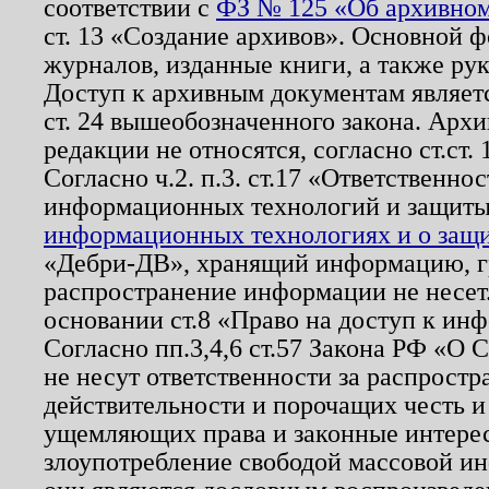
соответствии с
ФЗ № 125 «Об архивном
ст. 13 «Создание архивов». Основной ф
журналов, изданные книги, а также ру
Доступ к архивным документам являетс
ст. 24 вышеобозначенного закона. Арх
редакции не относятся, согласно ст.ст. 
Согласно ч.2. п.3. ст.17 «Ответственн
информационных технологий и защит
информационных технологиях и о защит
«Дебри-ДВ», хранящий информацию, гр
распространение информации не несет.
основании ст.8 «Право на доступ к ин
Согласно пп.3,4,6 ст.57 Закона РФ «О
не несут ответственности за распрост
действительности и порочащих честь и
ущемляющих права и законные интере
злоупотребление свободой массовой ин