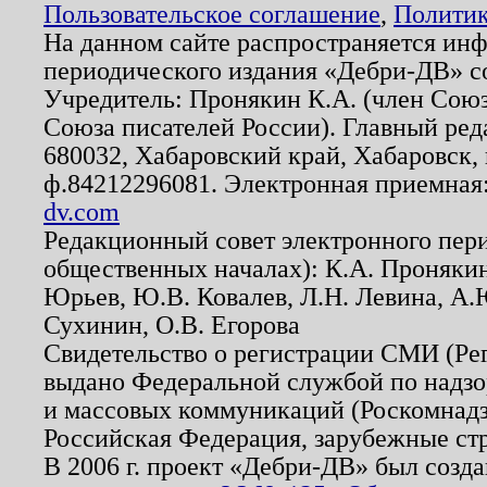
Пользовательское соглашение
,
Политик
На данном сайте распространяется ин
периодического издания «Дебри-ДВ» с
Учредитель: Пронякин К.А. (член Союз
Союза писателей России). Главный ред
680032, Хабаровский край, Хабаровск, п
ф.84212296081. Электронная приемная
dv.com
Редакционный совет электронного пер
общественных началах): К.А. Проняки
Юрьев, Ю.В. Ковалев, Л.Н. Левина, А.
Сухинин, О.В. Егорова
Свидетельство о регистрации СМИ (Р
выдано Федеральной службой по надзо
и массовых коммуникаций (Роскомнадзо
Российская Федерация, зарубежные ст
В 2006 г. проект «Дебри-ДВ» был созда