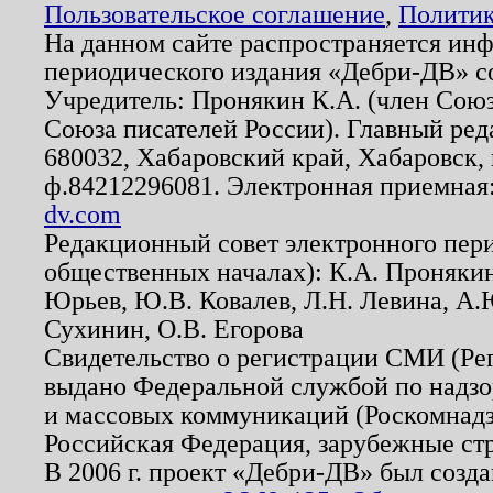
Пользовательское соглашение
,
Политик
На данном сайте распространяется ин
периодического издания «Дебри-ДВ» с
Учредитель: Пронякин К.А. (член Союз
Союза писателей России). Главный ред
680032, Хабаровский край, Хабаровск, п
ф.84212296081. Электронная приемная
dv.com
Редакционный совет электронного пер
общественных началах): К.А. Проняки
Юрьев, Ю.В. Ковалев, Л.Н. Левина, А.
Сухинин, О.В. Егорова
Свидетельство о регистрации СМИ (Р
выдано Федеральной службой по надзо
и массовых коммуникаций (Роскомнадзо
Российская Федерация, зарубежные ст
В 2006 г. проект «Дебри-ДВ» был созда