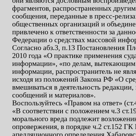
они являются дословным воспроизведе
фрагментов, распространенных другим
сообщения, переданные в пресс-релиза
общественных организаций и объединен
привлечено к ответственности за данн
Федерации о средствах массовой инфо
Согласно абз.3, п.13 Постановления П
2010 года «О практике применения суд
информации», «по делам, вытекающим
информации, распространитель не явл
исходя из положений Закона РФ «О ср
вмешиваться в деятельность редакции, 
сообщений и материалов».
Воспользуйтесь «Правом на ответ» (ст
«В соответствии с положением ч.3 ст.
морального вреда подлежит возложению
опровержения, в порядке ч.2 ст.152 ГК 
апелляционного определения Хабаровско