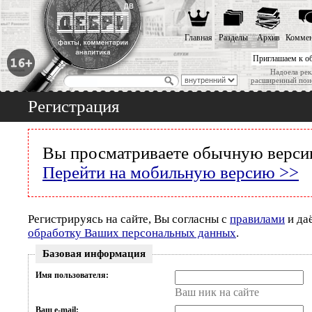
Главная
Разделы
Архив
Коммен
Приглашаем к о
Надоела рек
расширенный пои
Регистрация
Вы просматриваете обычную версию
Перейти на мобильную версию >>
Регистрируясь на сайте, Вы согласны с
правилами
и да
обработку Ваших персональных данных
.
Базовая информация
Имя пользователя:
Ваш ник на сайте
Ваш e-mail: