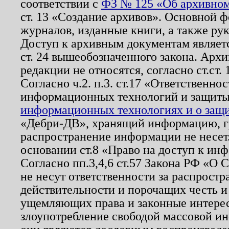
соответствии с
ФЗ № 125 «Об архивном
ст. 13 «Создание архивов». Основной ф
журналов, изданные книги, а также ру
Доступ к архивным документам являетс
ст. 24 вышеобозначенного закона. Арх
редакции не относятся, согласно ст.ст. 
Согласно ч.2. п.3. ст.17 «Ответственн
информационных технологий и защит
информационных технологиях и о защит
«Дебри-ДВ», хранящий информацию, гр
распространение информации не несет.
основании ст.8 «Право на доступ к ин
Согласно пп.3,4,6 ст.57 Закона РФ «О
не несут ответственности за распрост
действительности и порочащих честь и
ущемляющих права и законные интере
злоупотребление свободой массовой ин