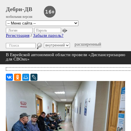
Дебри-ДВ
мобильная версия
Логин
Пароль
Регистрация
/
Забыли пароль?
расширенный
В Еврейской автономной области провели «Диспансеризацию
для СВОих»