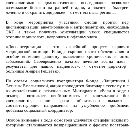
специалистами и диагностические исследования позволяю
возможные болезни на ранней стадии, а значит - быстрее
лечение и сохранить здоровье», - отметила глава региона.
В ходе мероприятия участники смогли пройти пер
диспансеризации: анкетирование и антропометрию, необходимы
ЭКГ, а также получить консультации узких специалистов
оториноларинголога, невролога и офтальмолога.
«Диспансеризация - это важнейший процесс первичн
медицинской помощи. В ходе скринингового обследования 
особое внимание раннему выявлению хронических и онкол
заболеваний. Своевременно начатое лечение всегда дает
результаты для наших пациентов», - отметил директор 
больницы Андрей Решетько.
По словам социального координатора Фонда «Защитники О
Татьяны Емельяновой, акция проводится благодаря тесному и 
взаимодействию с региональным Минздравом. «Если в ходе 
осмотра возникает необходимость в консультации бо
специалистов, наши врачи обязательно выдают в
соответствующие направления на углубленное дообследо
добавила социальный координатор.
Особое внимание в ходе осмотров уделяется специфическим пр
которыми сталкиваются возвращающиеся с фронта: посттрав