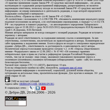
Согласно абз.3, п.13 Постановления Пленума Верховного Суда РФ №16 от 15 июня 2010 года
«О практике применения судами Закона РФ «О средствах массовой информации», «по делам,
вытекающим из содержания распространенной информации, распространитель не является
надлежащим ответчиком, поскольку исходя из положений Закона РФ «О средствах массовой
информации» не вправе вмешиваться в деятельность редакции, в ходе которой определяется
содержание сообщений и материалов».
Воспользуйтесь «Правом на ответ» (ст.46 Закона РФ «О СМИ»).
«В соответствии с положением ч.3 ст.196 ГПК РФ, обязанность компенсации морального вреда
подлежит возложению на авторов, а по опубликованию опровержения, в порядке ч.2 ст.152 ГК
РФ - на учредителя и главного редактор», - из апелляционного определения Хабаровского
краевого суда от 22.08.2012 г. (дело №33-5325/2012) председательствующего И.И.Куликовой,
судей С.И.Дорожко, Н.В.Пестовой.
Мнения авторов материалов не всегда совпадают с позицией редакции. Редакция не вступает в
переписку с авторами.
Редакция не несет ответственность за содержание внешних ссылок и комментариев. За них
ответственны, соответственно, исключительно их правообладатели и авторы. Комментарии на
сайте приравнены к выражению мнения. Блоги и форум не входят в электронное периодическое
издание «Дебри-ДВ», ответственность за достоверность и наполняемость несут авторы.
Политические опросы/голосования проводятся согласно ч.2. ст.46 «Опросы общественного
мнения» Федерального закона от 12.06.2002 г. № 67-ФЗ «Об основных гарантиях
избирательных прав и права на участие в референдуме граждан Российской Федерации»;
считать, там где не указано: лицо (лица), заказавшее (заказавших) проведение опроса и
оплатившее (оплативших) указанную публикацию (обнародование) - едино - сайт, без оплаты -
безвозмездно/бесплатно.
Часовой пояс сервера UTC+11 (AEST), фактически +8 мск.
Если вы обнаружили ошибки на сайте, пожалуйста,
сообщите нам об этом
.
Распространение информации о политической, социальной, духовной жизни общества,
публикации на актуальные темы, просветительские функции. Для мужчин и женщин. 16+ для
детей старше 16 лет.
СМИ не получает субсидий.
Адреса сайта:
DEBRI-DV.COM
,
DEBRI-DV.RU
.
В социальных сетях:
© Дебри-ДВ, 20.04.2006 - 2026