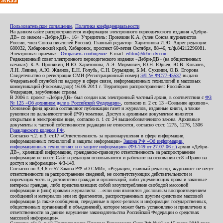
Пользовательское соглашение
,
Политика конфиденциальности
На данном сайте распространяется информация электронного периодического издания «Дебри-
ДВ» со знаком «Дебри-ДВ». 16+ Учредитель: Пронякин К.А. (член Союза журналистов
России, член Союза писателей России). Главный редактор: Харитонова И.Ю. Адрес редакции:
680032, Хабаровский край, Хабаровск, проспект 60-летия Октября, 88-46, т./ф.84212296081.
Электронная приемная:
Отправить сообщение
. E-mail:
editor@debri-dv.com
Редакционный совет электронного периодического издания «Дебри-ДВ» (на общественных
началах): К.А. Пронякин, И.Ю. Харитонова, А.Э. Мирмович, Ю.Н. Юрьев, Ю.В. Ковалев,
Л.Н. Левина, А.Ю. Жданов, Е.Н. Голубь, С.Н. Бурындин, Б.М. Сухинин, О.В. Егорова
Свидетельство о регистрации СМИ (Регистрационный номер)
ЭЛ № ФС77-45537
выдано
Федеральной службой по надзору в сфере связи, информационных технологий и массовых
коммуникаций (Роскомнадзор) 16.06.2011 г. Территория распространения: Российская
Федерация, зарубежные страны.
В 2006 г. проект «Дебри-ДВ» был создан как электронный частный архив, в соответствии с
ФЗ
№ 125 «Об архивном деле в Российской Федерации»
, согласно п. 2 ст. 13 «Создание архивов».
Основной фонд архива составляют публикации газет и журналов, изданные книги, а также
рукописи по дальневосточной (РФ) тематике. Доступ к архивным документам является
открытым в электронном виде, согласно п. 1 ст. 24 вышеобозначенного закона. Архивные
документы к частной собственности редакции не относятся, согласно ст.ст. 1275, 1276, 1306
Гражданского кодекса РФ
.
Согласно ч.2. п.3. ст.17 «Ответственность за правонарушения в сфере информации,
информационных технологий и защиты информации»
Закона РФ «Об информации,
информационных технологиях и о защите информации» (ФЗ-149 от 27.07.06 г.)
архив «Дебри-
ДВ», хранящий информацию, гражданско-правовую ответственность за распространение
информации не несет. Сайт и редакция основываются и работают на основании ст.8 «Право на
доступ к информации» ФЗ-149.
Согласно пп.3,4,6 ст.57 Закона РФ «О СМИ», «Редакция, главный редактор, журналист не несут
ответственности за распространение сведений, не соответствующих действительности и
порочащих честь и достоинство граждан и организаций, либо ущемляющих права и законные
интересы граждан, либо представляющих собой злоупотребление свободой массовой
информации и (или) правами журналиста: ...если они являются дословным воспроизведением
сообщений и материалов или их фрагментов, распространенных другим средством массовой
информации (а также сообщения, переданные в пресс-релизах и информация государственных,
общественных организаций и объединений), которое может быть установлено и привлечено к
ответственности за данное нарушение законодательства Российской Федерации о средствах
массовой информации».