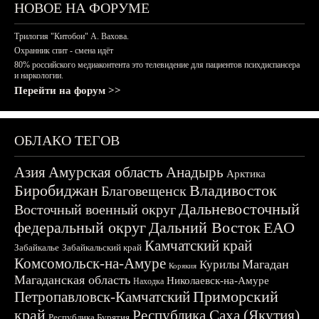
НОВОЕ НА ФОРУМЕ
Трилогия "Китобои" А. Вахова.
Охранник спит - смена идёт
80% российского медиаконтента это телевидение для пациентов психдиспансера
и наркологии.
Перейти на форум >>
ОБЛАКО ТЕГОВ
Азия
Амурская область
Анадырь
Арктика
Биробиджан
Владивосток
Благовещенск
Дальневосточный
Восточный военный округ
федеральный округ
Дальний Восток
ЕАО
Камчатский край
Забайкалье
Забайкальский край
Комсомольск-на-Амуре
Магадан
Курилы
Корякия
Магаданская область
Николаевск-на-Амуре
Находка
Приморский
Петропавловск-Камчатский
край
Республика Саха (Якутия)
Республика Бурятия