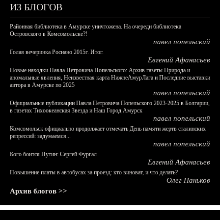
ИЗ БЛОГОВ
Районная библиотека в Амурске уничтожена. На очереди библиотека
Островского в Комсомольске?!
павел попельский
Голая вечеринка Роснано 2015г. Итог.
Евгений Афанасьев
Новые находки Павла Петровича Попельского: Архив газеты Природа и
аномальные явления, Неизвестная карта НижнеАмурЛага и Последние выставки
автора в Амурске по 2025
павел попельский
Официальные публикации Павла Петровича Попельского 2023-2025 в Болгарии,
в газетах Тихоокеанская Звезда и Наш Город Амурск
павел попельский
Комсомольск официально продолжает отмечать День памяти жертв сталинских
репрессий: задумаемся...
павел попельский
Кого боится Путин: Сергей Фургал
Евгений Афанасьев
Повышение платы в автобусах за проезд: кто виноват, и что делать?
Олег Паньков
Архив блогов >>