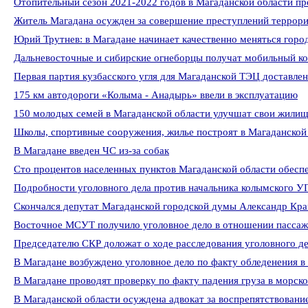
Отопительный сезон 2021-2022 годов в Магаданской области п
Житель Магадана осужден за совершение преступлений террори
Юрий Трутнев: в Магадане начинает качественно меняться горо
Дальневосточные и сибирские огнеборцы получат мобильный к
Первая партия кузбасского угля для Магаданской ТЭЦ доставле
175 км автодороги «Колыма - Анадырь» ввели в эксплуатацию
150 молодых семей в Магаданской области улучшат свои жилищ
Школы, спортивные сооружения, жилье построят в Магаданской
В Магадане введен ЧС из-за собак
Сто процентов населенных пунктов Магаданской области обесп
Подробности уголовного дела против начальника колымского 
Скончался депутат Магаданской городской думы Александр Кр
Восточное МСУТ получило уголовное дело в отношении пассаж
Председателю СКР доложат о ходе расследования уголовного де
В Магадане возбуждено уголовное дело по факту обледенения в
В Магадане проводят проверку по факту падения груза в морск
В Магаданской области осуждена адвокат за воспрепятствован