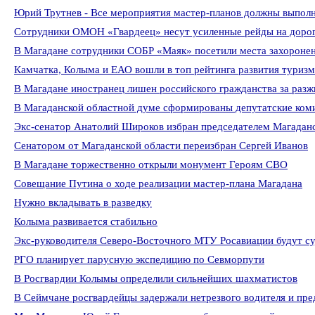
Юрий Трутнев - Все мероприятия мастер-планов должны выполн
Сотрудники ОМОН «Гвардеец» несут усиленные рейды на доро
В Магадане сотрудники СОБР «Маяк» посетили места захороне
Камчатка, Колыма и ЕАО вошли в топ рейтинга развития туриз
В Магадане иностранец лишен российского гражданства за разж
В Магаданской областной думе сформированы депутатские ком
Экс-сенатор Анатолий Широков избран председателем Магадан
Сенатором от Магаданской области переизбран Сергей Иванов
В Магадане торжественно открыли монумент Героям СВО
Совещание Путина о ходе реализации мастер-плана Магадана
Нужно вкладывать в разведку
Колыма развивается стабильно
Экс-руководителя Северо-Восточного МТУ Росавиации будут с
РГО планирует парусную экспедицию по Севморпути
В Росгвардии Колымы определили сильнейших шахматистов
В Сеймчане росгвардейцы задержали нетрезвого водителя и пре