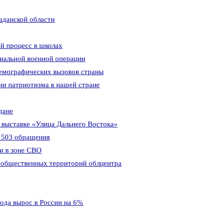
аданской области
ый процесс в школах
иальной военной операции
емографических вызовов страны
и патриотизма в нашей стране
дане
 выставке «Улица Дальнего Востока»
 503 обращения
и в зоне СВО
х общественных территорий облцентра
ода вырос в России на 6%