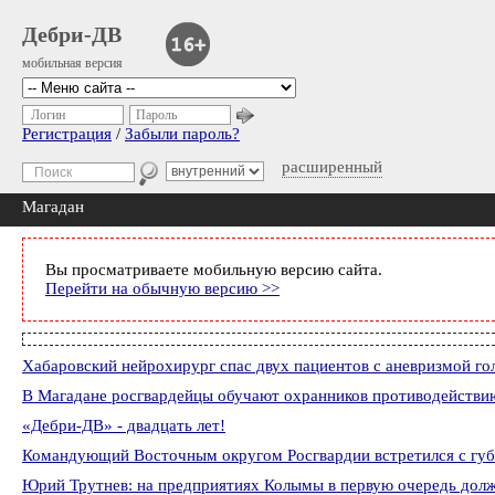
Дебри-ДВ
мобильная версия
Логин
Пароль
Регистрация
/
Забыли пароль?
расширенный
Магадан
Вы просматриваете мобильную версию сайта.
Перейти на обычную версию >>
Хабаровский нейрохирург спас двух пациентов с аневризмой го
В Магадане росгвардейцы обучают охранников противодействи
«Дебри-ДВ» - двадцать лет!
Командующий Восточным округом Росгвардии встретился с губ
Юрий Трутнев: на предприятиях Колымы в первую очередь долж