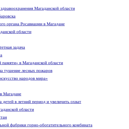
 здравоохранения Магаданской области
баровска
ого органа Росавиации в Магадане
аданской области
етная задача
та
й памяти» в Магаданской области
на тушение лесных пожаров
искусство народов мира»
 в Магадане
детей в летний период и увеличить охват
гаданской области
стан
льной фабрики горно-обогатительного комбината