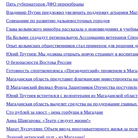
Пять губернаторов ДФО переизбраны
Владимир Путин предложил увеличить поддержку аграриев Маг
Совещание по развитию дальневосточных городов
Глава колымского минобра рассказала о нововведениях в учебн
На Колыме создадут региональную Ассоциацию ветеранов Спец
Опыт колымских общественников стал примером для решения д
Юрий Трутнев: Мы должны открыть новую страницу в воспитани
О безопасности Востока России
Готовность спорткомплекса «Президентский» проверили в Мага
Магаданская область представит флагманские инвестпроекты на
В Магаданский филиал Фонда Защитников Отечества поступило
Юрий Трутнев встретился с волонтерами из Магаданской област
Магаданская область выделит средства на поддержание главны
Сто рублей за хвост - цена горбуши в Магадане
Анна Шавгарова: «Театр следует жизни!»
Марат Хуснуллин: Объем ввода многоквартирного жилья за полг
Лучший актерский дуэт - из Магадана!