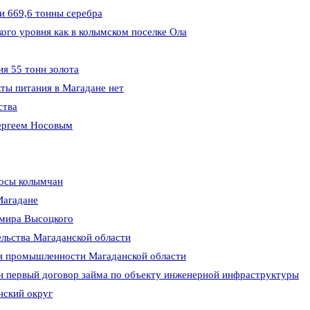
 и 669,6 тонны серебра
ого уровня как в колымском поселке Ола
я 55 тонн золота
кты питания в Магадане нет
ства
Сергеем Носовым
росы колымчан
Магадане
имира Высоцкого
ельства Магаданской области
ия промышленности Магаданской области
и первый договор займа по объекту инженерной инфраструктуры
нский округ