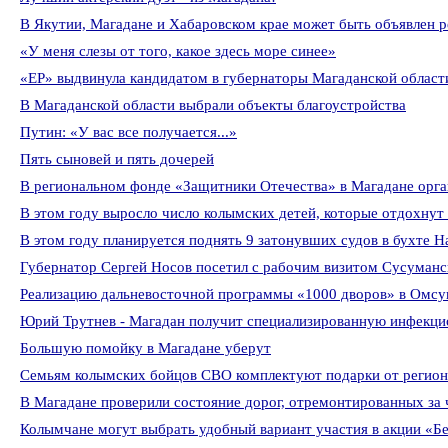
В Якутии, Магадане и Хабаровском крае может быть объявлен 
«У меня слезы от того, какое здесь море синее»
«ЕР» выдвинула кандидатом в губернаторы Магаданской област
В Магаданской области выбрали объекты благоустройства
Путин: «У вас все получается...»
Пять сыновей и пять дочерей
В региональном фонде «Защитники Отечества» в Магадане орган
В этом году выросло число колымских детей, которые отдохнут
В этом году планируется поднять 9 затонувших судов в бухте Н
Губернатор Сергей Носов посетил с рабочим визитом Сусуманс
Реализацию дальневосточной программы «1000 дворов» в Омсук
Юрий Трутнев - Магадан получит специализированную инфекц
Большую помойку в Магадане уберут
Семьям колымских бойцов СВО комплектуют подарки от региона
В Магадане проверили состояние дорог, отремонтированных за 
Колымчане могут выбрать удобный вариант участия в акции «Б