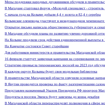
Меры поддержки народных дружинников обсудили в правительс
В Магадане стартовал форум «Молодой специалист - строитель
С начала года на Колыме добыли 4,4 т золота и 82,4 т серебра
Колымские оленеводы участвуют в международном чемпионате 
Открытое письмо написала общественность губернатору и сена
В Магадане обсудили планы по развитию улично-дорожной сет
На Колыме продлили срок действия единовременной выплаты в
На Камчатке состоялся Совет старейшин
Для работников министерств и правительства Магаданской обла
16 февраля стартует заявочная кампания на соревнования по з
Стратегию промысла тихоокеанских лососей на 2023 год обсуди
В каждом округе Колымы будет своя модельная библиотека
В правительстве Магаданской области озвучили основные напра
В Якутии проводится проверка по факту разгерметизации салон
Представлен назначенный Указом Президента РФ прокурор Маг
Продукты в поселок Эвенск будут завезены до конца декабря
В Магаданской области перераспределят полномочия в сфере 