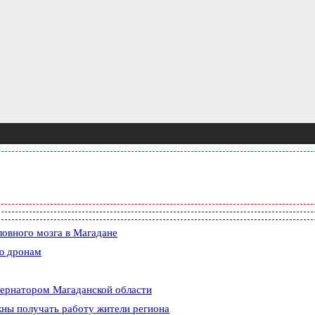
ловного мозга в Магадане
ю дронам
ернатором Магаданской области
ны получать работу жители региона