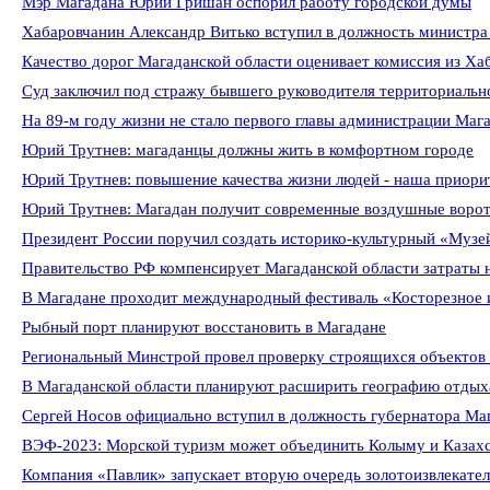
Мэр Магадана Юрий Гришан оспорил работу городской думы
Хабаровчанин Александр Витько вступил в должность министра
Качество дорог Магаданской области оценивает комиссия из Ха
Суд заключил под стражу бывшего руководителя территориальн
На 89-м году жизни не стало первого главы администрации Маг
Юрий Трутнев: магаданцы должны жить в комфортном городе
Юрий Трутнев: повышение качества жизни людей - наша приорит
Юрий Трутнев: Магадан получит современные воздушные воро
Президент России поручил создать историко-культурный «Музе
Правительство РФ компенсирует Магаданской области затраты 
В Магадане проходит международный фестиваль «Косторезное 
Рыбный порт планируют восстановить в Магадане
Региональный Минстрой провел проверку строящихся объектов
В Магаданской области планируют расширить географию отдыха 
Сергей Носов официально вступил в должность губернатора Ма
ВЭФ-2023: Морской туризм может объединить Колыму и Казах
Компания «Павлик» запускает вторую очередь золотоизвлекате