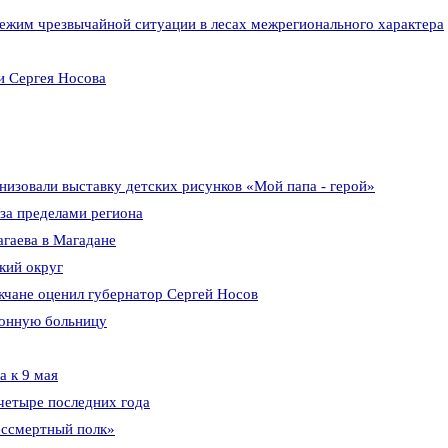
режим чрезвычайной ситуации в лесах межрегионального характера
и Сергея Носова
изовали выставку детских рисунков «Мой папа - герой»
 за пределами региона
агаева в Магадане
кий округ
чане оценил губернатор Сергей Носов
ионную больницу
 к 9 мая
четыре последних года
ессмертный полк»