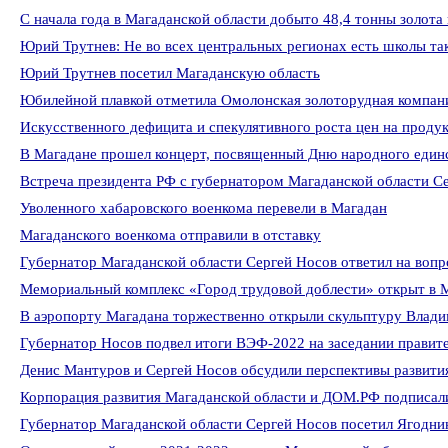
С начала года в Магаданской области добыто 48,4 тонны золота
Юрий Трутнев: Не во всех центральных регионах есть школы так
Юрий Трутнев посетил Магаданскую область
Юбилейной плавкой отметила Омолонская золоторудная компани
Искусственного дефицита и спекулятивного роста цен на проду
В Магадане прошел концерт, посвященный Дню народного един
Встреча президента РФ с губернатором Магаданской области 
Уволенного хабаровского военкома перевели в Магадан
Магаданского военкома отправили в отставку
Губернатор Магаданской области Сергей Носов ответил на воп
Мемориальный комплекс «Город трудовой доблести» открыт в 
В аэропорту Магадана торжественно открыли скульптуру Влад
Губернатор Носов подвел итоги ВЭФ-2022 на заседании правит
Денис Мантуров и Сергей Носов обсудили перспективы развит
Корпорация развития Магаданской области и ДОМ.РФ подписал
Губернатор Магаданской области Сергей Носов посетил Ягодни