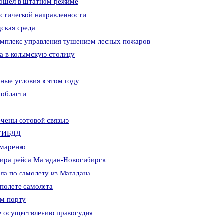
рошел в штатном режиме
стической направленности
дская среда
омплекс управления тушением лесных пожаров
на в колымскую столицу
ные условия в этом году
 области
ечены сотовой связью
УГИБДД
амаренко
ира рейса Магадан-Новосибирск
ла по самолету из Магадана
 полете самолета
ом порту
ие осуществлению правосудия