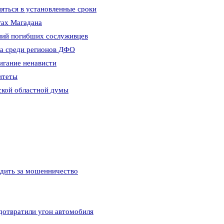
яться в установленные сроки
гах Магадана
ний погибших сослуживцев
ма среди регионов ДФО
игание ненависти
итеты
ской областной думы
удить за мошенничество
дотвратили угон автомобиля