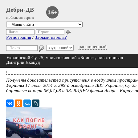
Дебри-ДВ
мобильная версия
Логин
Пароль
Регистрация
/
Забыли пароль?
расширенный
Украинский Су-25, уничтоживший «Боинг», пилотировал
Дмитрий Якацуд
Получены доказательства присутствия в воздушном простран
Украины 17 июля 2014 г. 299-й эскадрильи ВВС Украины, Су-25 
бортовые номера 06,07,08 и 38. ВИДЕО фильм Андрея Карауло