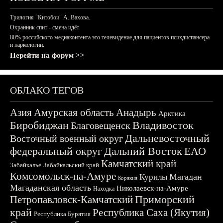
Трилогия "Китобои" А. Вахова.
Охранник спит - смена идёт
80% российского медиаконтента это телевидение для пациентов психдиспансера
и наркологии.
Перейти на форум >>
ОБЛАКО ТЕГОВ
Азия
Амурская область
Анадырь
Арктика
Биробиджан
Владивосток
Благовещенск
Дальневосточный
Восточный военный округ
федеральный округ
Дальний Восток
ЕАО
Камчатский край
Забайкалье
Забайкальский край
Комсомольск-на-Амуре
Магадан
Курилы
Корякия
Магаданская область
Николаевск-на-Амуре
Находка
Приморский
Петропавловск-Камчатский
край
Республика Саха (Якутия)
Республика Бурятия