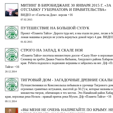
МИТИНГ В БИРОБИДЖАНЕ 30 ЯНВАРЯ 2015 Г. «ЗА
ОТСТАВКУ ГУБЕРНАТОРА И ПРАВИТЕЛЬСТВА»
ВИДЕО от «Газеты на Дом». версия +16
07.02.2015
ПУТЕШЕСТВИЕ НА БОЛЬШОЙ СУЛУК
Проект «Планета Тайга»: Дороги туда нет, и мы ехали по реке, лесам и 
ломая машины и рискуя не успеть вернуться домой через 4 дня. ВИДЕ
01.02.2015
СТРОГО НА ЗАПАД, К СКАЛЕ НОЯ
«Планета Тайга» посетила неизвестную доселе «Скалу Ноя» в верховья
Сюмнюр на хребте Джаки-Унахта-Якбыяна, Амурского района Хабаров
края. Ребята подошли к подножию вершины и забрались на нее. Д/ф «П
Тайга» +16
20.12.2014
ТИГРОВЫЙ ДОМ - ЗАГАДОЧНЫЕ ДРЕВНИЕ СКАЛЫ
Путешественники из Комсомольска побывали в урочище Тигрового дом
огромных гранитных истуканов, высотой до 56 (!) м, которые названы в
множества тигров, обитающих в тех местах. Это Нанайский район Хаба
края, верховья реки Нельта - правый приток реки Мухен. Д/ф «Планета Тайга» +16
09.11.2014
«ВЫ МЕНЯ НЕ ОЧЕНЬ НАПРЯГАЙТЕ ПО КРЫМУ. Н