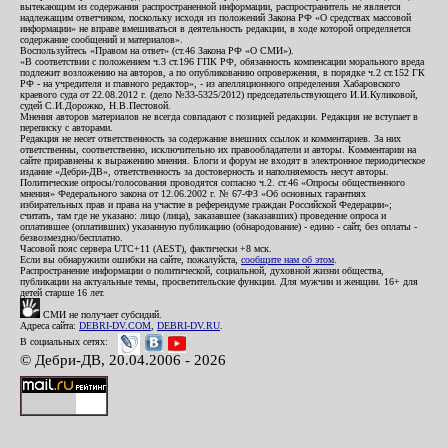
вытекающим из содержания распространенной информации, распространитель не является
надлежащим ответчиком, поскольку исходя из положений Закона РФ «О средствах массовой
информации» не вправе вмешиваться в деятельность редакции, в ходе которой определяется
содержание сообщений и материалов».
Воспользуйтесь «Правом на ответ» (ст.46 Закона РФ «О СМИ»).
«В соответствии с положением ч.3 ст.196 ГПК РФ, обязанность компенсации морального вреда
подлежит возложению на авторов, а по опубликованию опровержения, в порядке ч.2 ст.152 ГК
РФ - на учредителя и главного редактор», - из апелляционного определения Хабаровского
краевого суда от 22.08.2012 г. (дело №33-5325/2012) председательствующего И.И.Куликовой,
судей С.И.Дорожко, Н.В.Пестовой.
Мнения авторов материалов не всегда совпадают с позицией редакции. Редакция не вступает в
переписку с авторами.
Редакция не несет ответственность за содержание внешних ссылок и комментариев. За них
ответственны, соответственно, исключительно их правообладатели и авторы. Комментарии на
сайте приравнены к выражению мнения. Блоги и форум не входят в электронное периодическое
издание «Дебри-ДВ», ответственность за достоверность и наполняемость несут авторы.
Политические опросы/голосования проводятся согласно ч.2. ст.46 «Опросы общественного
мнения» Федерального закона от 12.06.2002 г. № 67-ФЗ «Об основных гарантиях
избирательных прав и права на участие в референдуме граждан Российской Федерации»;
считать, там где не указано: лицо (лица), заказавшее (заказавших) проведение опроса и
оплатившее (оплативших) указанную публикацию (обнародование) - едино - сайт, без оплаты -
безвозмездно/бесплатно.
Часовой пояс сервера UTC+11 (AEST), фактически +8 мск.
Если вы обнаружили ошибки на сайте, пожалуйста,
сообщите нам об этом
.
Распространение информации о политической, социальной, духовной жизни общества,
публикации на актуальные темы, просветительские функции. Для мужчин и женщин. 16+ для
детей старше 16 лет.
СМИ не получает субсидий.
Адреса сайта:
DEBRI-DV.COM
,
DEBRI-DV.RU
.
В социальных сетях:
© Дебри-ДВ, 20.04.2006 - 2026