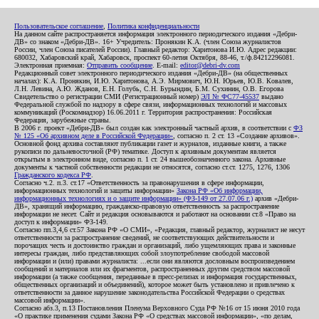
Пользовательское соглашение
,
Политика конфиденциальности
На данном сайте распространяется информация электронного периодического издания «Дебри-
ДВ» со знаком «Дебри-ДВ». 16+ Учредитель: Пронякин К.А. (член Союза журналистов
России, член Союза писателей России). Главный редактор: Харитонова И.Ю. Адрес редакции:
680032, Хабаровский край, Хабаровск, проспект 60-летия Октября, 88-46, т./ф.84212296081.
Электронная приемная:
Отправить сообщение
. E-mail:
editor@debri-dv.com
Редакционный совет электронного периодического издания «Дебри-ДВ» (на общественных
началах): К.А. Пронякин, И.Ю. Харитонова, А.Э. Мирмович, Ю.Н. Юрьев, Ю.В. Ковалев,
Л.Н. Левина, А.Ю. Жданов, Е.Н. Голубь, С.Н. Бурындин, Б.М. Сухинин, О.В. Егорова
Свидетельство о регистрации СМИ (Регистрационный номер)
ЭЛ № ФС77-45537
выдано
Федеральной службой по надзору в сфере связи, информационных технологий и массовых
коммуникаций (Роскомнадзор) 16.06.2011 г. Территория распространения: Российская
Федерация, зарубежные страны.
В 2006 г. проект «Дебри-ДВ» был создан как электронный частный архив, в соответствии с
ФЗ
№ 125 «Об архивном деле в Российской Федерации»
, согласно п. 2 ст. 13 «Создание архивов».
Основной фонд архива составляют публикации газет и журналов, изданные книги, а также
рукописи по дальневосточной (РФ) тематике. Доступ к архивным документам является
открытым в электронном виде, согласно п. 1 ст. 24 вышеобозначенного закона. Архивные
документы к частной собственности редакции не относятся, согласно ст.ст. 1275, 1276, 1306
Гражданского кодекса РФ
.
Согласно ч.2. п.3. ст.17 «Ответственность за правонарушения в сфере информации,
информационных технологий и защиты информации»
Закона РФ «Об информации,
информационных технологиях и о защите информации» (ФЗ-149 от 27.07.06 г.)
архив «Дебри-
ДВ», хранящий информацию, гражданско-правовую ответственность за распространение
информации не несет. Сайт и редакция основываются и работают на основании ст.8 «Право на
доступ к информации» ФЗ-149.
Согласно пп.3,4,6 ст.57 Закона РФ «О СМИ», «Редакция, главный редактор, журналист не несут
ответственности за распространение сведений, не соответствующих действительности и
порочащих честь и достоинство граждан и организаций, либо ущемляющих права и законные
интересы граждан, либо представляющих собой злоупотребление свободой массовой
информации и (или) правами журналиста: ...если они являются дословным воспроизведением
сообщений и материалов или их фрагментов, распространенных другим средством массовой
информации (а также сообщения, переданные в пресс-релизах и информация государственных,
общественных организаций и объединений), которое может быть установлено и привлечено к
ответственности за данное нарушение законодательства Российской Федерации о средствах
массовой информации».
Согласно абз.3, п.13 Постановления Пленума Верховного Суда РФ №16 от 15 июня 2010 года
«О практике применения судами Закона РФ «О средствах массовой информации», «по делам,