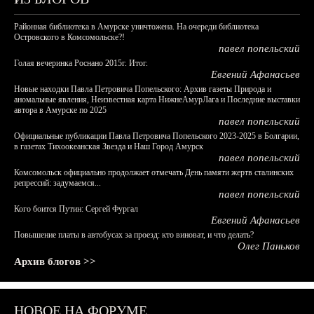
Районная библиотека в Амурске уничтожена. На очереди библиотека
Островского в Комсомольске?!
павел попельский
Голая вечеринка Роснано 2015г. Итог.
Евгений Афанасьев
Новые находки Павла Петровича Попельского: Архив газеты Природа и
аномальные явления, Неизвестная карта НижнеАмурЛага и Последние выставки
автора в Амурске по 2025
павел попельский
Официальные публикации Павла Петровича Попельского 2023-2025 в Болгарии,
в газетах Тихоокеанская Звезда и Наш Город Амурск
павел попельский
Комсомольск официально продолжает отмечать День памяти жертв сталинских
репрессий: задумаемся...
павел попельский
Кого боится Путин: Сергей Фургал
Евгений Афанасьев
Повышение платы в автобусах за проезд: кто виноват, и что делать?
Олег Паньков
Архив блогов >>
НОВОЕ НА ФОРУМЕ