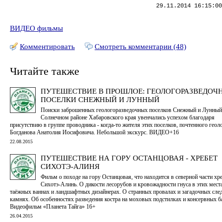
29.11.2014 16:15:00
ВИДЕО фильмы
Комментировать
Смотреть комментарии (48)
Читайте также
ПУТЕШЕСТВИЕ В ПРОШЛОЕ: ГЕОЛОГОРАЗВЕДОЧ
ПОСЕЛКИ СНЕЖНЫЙ И ЛУННЫЙ
Поиски заброшенных геологоразведочных поселков Снежный и Лунный
Солнечном районе Хабаровского края увенчались успехом благодаря
присутствию в группе проводника - когда-то жителя этих поселков, почтенного геол
Богданова Анатолия Иосифовича. Небольшой экскурс. ВИДЕО+16
22.08.2015
ПУТЕШЕСТВИЕ НА ГОРУ ОСТАНЦОВАЯ - ХРЕБЕТ
СИХОТЭ-АЛИНЯ
Фильм о походе на гору Останцовая, что находится в северной части хр
Сихотэ-Алинь. О дикости лесорубов и кровожадности гнуса в этих мест
таёжных ваннах и ландшафтных дизайнерах. О странных провалах и загадочных след
камнях. Об особенностях разведения костра на моховых подстилках и консервных ба
Видеофильм «Планета Тайга» 16+
26.04.2015