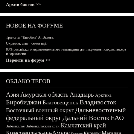
Архив блогов >>
НОВОЕ НА ФОРУМЕ
Трилогия "Китобои" А. Вахова.
Охранник спит - смена идёт
80% российского медиаконтента это телевидение для пациентов психдиспансера
и наркологии.
Перейти на форум >>
ОБЛАКО ТЕГОВ
Азия
Амурская область
Анадырь
Арктика
Биробиджан
Владивосток
Благовещенск
Дальневосточный
Восточный военный округ
федеральный округ
Дальний Восток
ЕАО
Камчатский край
Забайкалье
Забайкальский край
Комсомольск-на-Амуре
Магадан
Курилы
Корякия