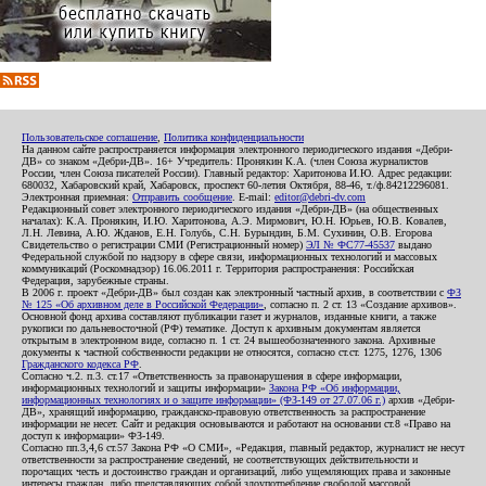
Пользовательское соглашение
,
Политика конфиденциальности
На данном сайте распространяется информация электронного периодического издания «Дебри-
ДВ» со знаком «Дебри-ДВ». 16+ Учредитель: Пронякин К.А. (член Союза журналистов
России, член Союза писателей России). Главный редактор: Харитонова И.Ю. Адрес редакции:
680032, Хабаровский край, Хабаровск, проспект 60-летия Октября, 88-46, т./ф.84212296081.
Электронная приемная:
Отправить сообщение
. E-mail:
editor@debri-dv.com
Редакционный совет электронного периодического издания «Дебри-ДВ» (на общественных
началах): К.А. Пронякин, И.Ю. Харитонова, А.Э. Мирмович, Ю.Н. Юрьев, Ю.В. Ковалев,
Л.Н. Левина, А.Ю. Жданов, Е.Н. Голубь, С.Н. Бурындин, Б.М. Сухинин, О.В. Егорова
Свидетельство о регистрации СМИ (Регистрационный номер)
ЭЛ № ФС77-45537
выдано
Федеральной службой по надзору в сфере связи, информационных технологий и массовых
коммуникаций (Роскомнадзор) 16.06.2011 г. Территория распространения: Российская
Федерация, зарубежные страны.
В 2006 г. проект «Дебри-ДВ» был создан как электронный частный архив, в соответствии с
ФЗ
№ 125 «Об архивном деле в Российской Федерации»
, согласно п. 2 ст. 13 «Создание архивов».
Основной фонд архива составляют публикации газет и журналов, изданные книги, а также
рукописи по дальневосточной (РФ) тематике. Доступ к архивным документам является
открытым в электронном виде, согласно п. 1 ст. 24 вышеобозначенного закона. Архивные
документы к частной собственности редакции не относятся, согласно ст.ст. 1275, 1276, 1306
Гражданского кодекса РФ
.
Согласно ч.2. п.3. ст.17 «Ответственность за правонарушения в сфере информации,
информационных технологий и защиты информации»
Закона РФ «Об информации,
информационных технологиях и о защите информации» (ФЗ-149 от 27.07.06 г.)
архив «Дебри-
ДВ», хранящий информацию, гражданско-правовую ответственность за распространение
информации не несет. Сайт и редакция основываются и работают на основании ст.8 «Право на
доступ к информации» ФЗ-149.
Согласно пп.3,4,6 ст.57 Закона РФ «О СМИ», «Редакция, главный редактор, журналист не несут
ответственности за распространение сведений, не соответствующих действительности и
порочащих честь и достоинство граждан и организаций, либо ущемляющих права и законные
интересы граждан, либо представляющих собой злоупотребление свободой массовой