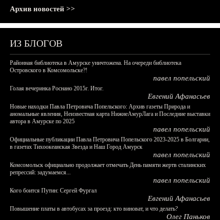
Архив новостей >>
ИЗ БЛОГОВ
Районная библиотека в Амурске уничтожена. На очереди библиотека
Островского в Комсомольске?!
павел попельский
Голая вечеринка Роснано 2015г. Итог.
Евгений Афанасьев
Новые находки Павла Петровича Попельского: Архив газеты Природа и
аномальные явления, Неизвестная карта НижнеАмурЛага и Последние выставки
автора в Амурске по 2025
павел попельский
Официальные публикации Павла Петровича Попельского 2023-2025 в Болгарии,
в газетах Тихоокеанская Звезда и Наш Город Амурск
павел попельский
Комсомольск официально продолжает отмечать День памяти жертв сталинских
репрессий: задумаемся...
павел попельский
Кого боится Путин: Сергей Фургал
Евгений Афанасьев
Повышение платы в автобусах за проезд: кто виноват, и что делать?
Олег Паньков