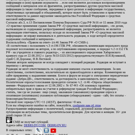
информации и (или) правами журналиста: ...если они являются дословным воспроизведением
сообщений и материалов или их фрагментов, распространенных другим средством массовой
информации (а также сообщения, переданные в пресс-релизах и информация государственных,
общественных организаций и объединений), которое может быть установлено и привлечено к
ответственности за данное нарушение законодательства Российской Федерации о средствах
массовой информации».
Согласно абз.3, п.13 Постановления Пленума Верховного Суда РФ №16 от 15 июня 2010 года
«О практике применения судами Закона РФ «О средствах массовой информации», «по делам,
вытекающим из содержания распространенной информации, распространитель не является
надлежащим ответчиком, поскольку исходя из положений Закона РФ «О средствах массовой
информации» не вправе вмешиваться в деятельность редакции, в ходе которой определяется
содержание сообщений и материалов».
Воспользуйтесь «Правом на ответ» (ст.46 Закона РФ «О СМИ»).
«В соответствии с положением ч.3 ст.196 ГПК РФ, обязанность компенсации морального вреда
подлежит возложению на авторов, а по опубликованию опровержения, в порядке ч.2 ст.152 ГК
РФ - на учредителя и главного редактор», - из апелляционного определения Хабаровского
краевого суда от 22.08.2012 г. (дело №33-5325/2012) председательствующего И.И.Куликовой,
судей С.И.Дорожко, Н.В.Пестовой.
Мнения авторов материалов не всегда совпадают с позицией редакции. Редакция не вступает в
переписку с авторами.
Редакция не несет ответственность за содержание внешних ссылок и комментариев. За них
ответственны, соответственно, исключительно их правообладатели и авторы. Комментарии на
сайте приравнены к выражению мнения. Блоги и форум не входят в электронное периодическое
издание «Дебри-ДВ», ответственность за достоверность и наполняемость несут авторы.
Политические опросы/голосования проводятся согласно ч.2. ст.46 «Опросы общественного
мнения» Федерального закона от 12.06.2002 г. № 67-ФЗ «Об основных гарантиях
избирательных прав и права на участие в референдуме граждан Российской Федерации»;
считать, там где не указано: лицо (лица), заказавшее (заказавших) проведение опроса и
оплатившее (оплативших) указанную публикацию (обнародование) - едино - сайт, без оплаты -
безвозмездно/бесплатно.
Часовой пояс сервера UTC+11 (AEST), фактически +8 мск.
Если вы обнаружили ошибки на сайте, пожалуйста,
сообщите нам об этом
.
Распространение информации о политической, социальной, духовной жизни общества,
публикации на актуальные темы, просветительские функции. Для мужчин и женщин. 16+ для
детей старше 16 лет.
СМИ не получает субсидий.
Адреса сайта:
DEBRI-DV.COM
,
DEBRI-DV.RU
.
В социальных сетях: