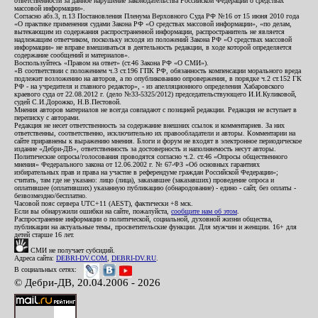
ответственности за данное нарушение законодательства Российской Федерации о средствах
массовой информации».
Согласно абз.3, п.13 Постановления Пленума Верховного Суда РФ №16 от 15 июня 2010 года
«О практике применения судами Закона РФ «О средствах массовой информации», «по делам,
вытекающим из содержания распространенной информации, распространитель не является
надлежащим ответчиком, поскольку исходя из положений Закона РФ «О средствах массовой
информации» не вправе вмешиваться в деятельность редакции, в ходе которой определяется
содержание сообщений и материалов».
Воспользуйтесь «Правом на ответ» (ст.46 Закона РФ «О СМИ»).
«В соответствии с положением ч.3 ст.196 ГПК РФ, обязанность компенсации морального вреда
подлежит возложению на авторов, а по опубликованию опровержения, в порядке ч.2 ст.152 ГК
РФ - на учредителя и главного редактор», - из апелляционного определения Хабаровского
краевого суда от 22.08.2012 г. (дело №33-5325/2012) председательствующего И.И.Куликовой,
судей С.И.Дорожко, Н.В.Пестовой.
Мнения авторов материалов не всегда совпадают с позицией редакции. Редакция не вступает в
переписку с авторами.
Редакция не несет ответственность за содержание внешних ссылок и комментариев. За них
ответственны, соответственно, исключительно их правообладатели и авторы. Комментарии на
сайте приравнены к выражению мнения. Блоги и форум не входят в электронное периодическое
издание «Дебри-ДВ», ответственность за достоверность и наполняемость несут авторы.
Политические опросы/голосования проводятся согласно ч.2. ст.46 «Опросы общественного
мнения» Федерального закона от 12.06.2002 г. № 67-ФЗ «Об основных гарантиях
избирательных прав и права на участие в референдуме граждан Российской Федерации»;
считать, там где не указано: лицо (лица), заказавшее (заказавших) проведение опроса и
оплатившее (оплативших) указанную публикацию (обнародование) - едино - сайт, без оплаты -
безвозмездно/бесплатно.
Часовой пояс сервера UTC+11 (AEST), фактически +8 мск.
Если вы обнаружили ошибки на сайте, пожалуйста,
сообщите нам об этом
.
Распространение информации о политической, социальной, духовной жизни общества,
публикации на актуальные темы, просветительские функции. Для мужчин и женщин. 16+ для
детей старше 16 лет.
СМИ не получает субсидий.
Адреса сайта:
DEBRI-DV.COM
,
DEBRI-DV.RU
.
В социальных сетях:
© Дебри-ДВ, 20.04.2006 - 2026