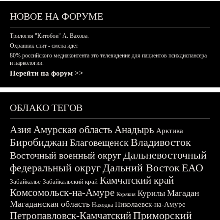
НОВОЕ НА ФОРУМЕ
Трилогия "Китобои" А. Вахова.
Охранник спит - смена идёт
80% российского медиаконтента это телевидение для пациентов психдиспансера
и наркологии.
Перейти на форум >>
ОБЛАКО ТЕГОВ
Азия
Амурская область
Анадырь
Арктика
Биробиджан
Владивосток
Благовещенск
Дальневосточный
Восточный военный округ
федеральный округ
Дальний Восток
ЕАО
Камчатский край
Забайкалье
Забайкальский край
Комсомольск-на-Амуре
Магадан
Курилы
Корякия
Магаданская область
Николаевск-на-Амуре
Находка
Приморский
Петропавловск-Камчатский