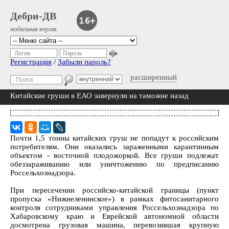
Дебри-ДВ
мобильная версия
Логин
Пароль
Регистрация
/
Забыли пароль?
расширенный
Китайские груши в ЕАО завернули на таможне назад
Почти 1,5 тонны китайских груш не попадут к российским
потребителям. Они оказались зараженными карантинным
объектом - восточной плодожоркой. Все груши подлежат
обеззараживанию или уничтожению по предписанию
Россельхознадзора.
При пересечении российско-китайской границы (пункт
пропуска «Нижнеленинское») в рамках фитосанитарного
контроля сотрудниками управления Россельхознадзора по
Хабаровскому краю и Еврейской автономной области
досмотрена грузовая машина, перевозившая крупную