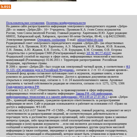
Пользовательское соглашение
,
Политика конфиденциальности
На данном сайте распространяется информация электронного периодического издания «Дебри-
ДВ» со знаком «Дебри-ДВ». 16+ Учредитель: Пронякин К.А. (член Союза журналистов
России, член Союза писателей России). Главный редактор: Харитонова И.Ю. Адрес редакции:
680032, Хабаровский край, Хабаровск, проспект 60-летия Октября, 88-46, т./ф.84212296081.
Электронная приемная:
Отправить сообщение
. E-mail:
editor@debri-dv.com
Редакционный совет электронного периодического издания «Дебри-ДВ» (на общественных
началах): К.А. Пронякин, И.Ю. Харитонова, А.Э. Мирмович, Ю.Н. Юрьев, Ю.В. Ковалев,
Л.Н. Левина, А.Ю. Жданов, Е.Н. Голубь, С.Н. Бурындин, Б.М. Сухинин, О.В. Егорова
Свидетельство о регистрации СМИ (Регистрационный номер)
ЭЛ № ФС77-45537
выдано
Федеральной службой по надзору в сфере связи, информационных технологий и массовых
коммуникаций (Роскомнадзор) 16.06.2011 г. Территория распространения: Российская
Федерация, зарубежные страны.
В 2006 г. проект «Дебри-ДВ» был создан как электронный частный архив, в соответствии с
ФЗ
№ 125 «Об архивном деле в Российской Федерации»
, согласно п. 2 ст. 13 «Создание архивов».
Основной фонд архива составляют публикации газет и журналов, изданные книги, а также
рукописи по дальневосточной (РФ) тематике. Доступ к архивным документам является
открытым в электронном виде, согласно п. 1 ст. 24 вышеобозначенного закона. Архивные
документы к частной собственности редакции не относятся, согласно ст.ст. 1275, 1276, 1306
Гражданского кодекса РФ
.
Согласно ч.2. п.3. ст.17 «Ответственность за правонарушения в сфере информации,
информационных технологий и защиты информации»
Закона РФ «Об информации,
информационных технологиях и о защите информации» (ФЗ-149 от 27.07.06 г.)
архив «Дебри-
ДВ», хранящий информацию, гражданско-правовую ответственность за распространение
информации не несет. Сайт и редакция основываются и работают на основании ст.8 «Право на
доступ к информации» ФЗ-149.
Согласно пп.3,4,6 ст.57 Закона РФ «О СМИ», «Редакция, главный редактор, журналист не несут
ответственности за распространение сведений, не соответствующих действительности и
порочащих честь и достоинство граждан и организаций, либо ущемляющих права и законные
интересы граждан, либо представляющих собой злоупотребление свободой массовой
информации и (или) правами журналиста: ...если они являются дословным воспроизведением
сообщений и материалов или их фрагментов, распространенных другим средством массовой
информации (а также сообщения, переданные в пресс-релизах и информация государственных,
общественных организаций и объединений), которое может быть установлено и привлечено к