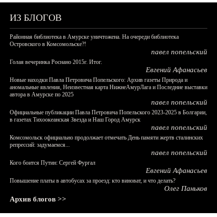
ИЗ БЛОГОВ
Районная библиотека в Амурске уничтожена. На очереди библиотека
Островского в Комсомольске?!
павел попельский
Голая вечеринка Роснано 2015г. Итог.
Евгений Афанасьев
Новые находки Павла Петровича Попельского: Архив газеты Природа и
аномальные явления, Неизвестная карта НижнеАмурЛага и Последние выставки
автора в Амурске по 2025
павел попельский
Официальные публикации Павла Петровича Попельского 2023-2025 в Болгарии,
в газетах Тихоокеанская Звезда и Наш Город Амурск
павел попельский
Комсомольск официально продолжает отмечать День памяти жертв сталинских
репрессий: задумаемся...
павел попельский
Кого боится Путин: Сергей Фургал
Евгений Афанасьев
Повышение платы в автобусах за проезд: кто виноват, и что делать?
Олег Паньков
Архив блогов >>