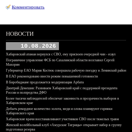
Комментировать
НОВОСТИ
10.08.2026
Хабаровский атаман вернулся с СВО, ему присвоен очередной чин - есаул
Пограничное управление ФСБ по Сахалинской области возглавил Сергей
Махорин
Губернатор ЕАО Мария Костюк совершила рабочую поездку в Ленинский район
В ЕАО рекомендовано ввести режим повышенной готовности
В Биробиджане продолжается модернизация Арбата
Дмитрий Демешин: Развиваем Хабаровский край с поддержкой президента
России и полпредства ДФО
Более тысячи наблюдателей обеспечат законность и прозрачность выборов в
Хабаровском крае
Добыть рекордное количество золота, меди и олова планируют горняки
Хабаровского края
Хабаровские врачи восстанавливают участников СВО после тяжелых травм
Женский волейбольный клуб «Амурские Тигрицы» открывает набор в группу
подготовки резерва