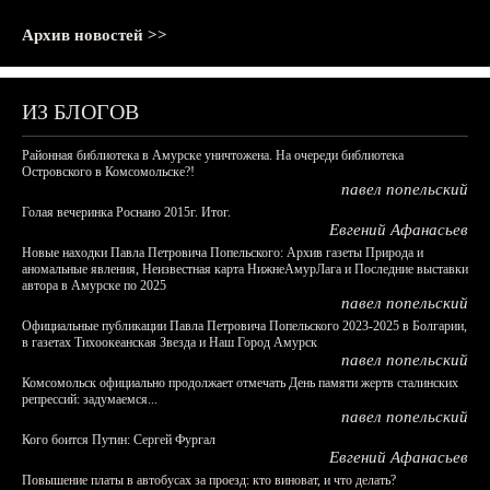
Архив новостей >>
ИЗ БЛОГОВ
Районная библиотека в Амурске уничтожена. На очереди библиотека
Островского в Комсомольске?!
павел попельский
Голая вечеринка Роснано 2015г. Итог.
Евгений Афанасьев
Новые находки Павла Петровича Попельского: Архив газеты Природа и
аномальные явления, Неизвестная карта НижнеАмурЛага и Последние выставки
автора в Амурске по 2025
павел попельский
Официальные публикации Павла Петровича Попельского 2023-2025 в Болгарии,
в газетах Тихоокеанская Звезда и Наш Город Амурск
павел попельский
Комсомольск официально продолжает отмечать День памяти жертв сталинских
репрессий: задумаемся...
павел попельский
Кого боится Путин: Сергей Фургал
Евгений Афанасьев
Повышение платы в автобусах за проезд: кто виноват, и что делать?