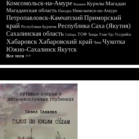
Комсомольск-на-Амуре
Магадан
Курилы
Корякия
Магаданская область
Николаевск-на-Амуре
Находка
Приморский
Петропавловск-Камчатский
край
Республика Саха (Якутия)
Республика Бурятия
Сахалинская область
ТОФ
Тында
Улан-Удэ
Уссурийск
Сибирь
Хабаровск
Хабаровский край
Чукотка
Чита
Южно-Сахалинск
Якутск
Все теги >>