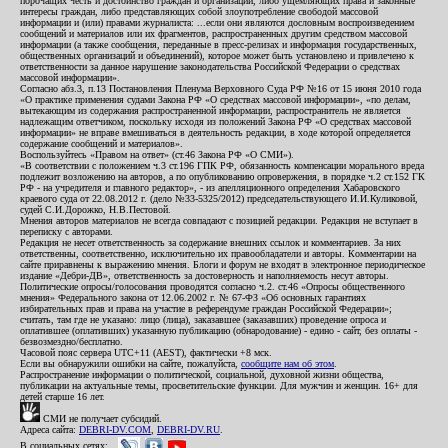
порочащих честь и достоинство граждан и организаций, либо ущемляющих права и законные
интересы граждан, либо представляющих собой злоупотребление свободой массовой
информации и (или) правами журналиста: ...если они являются дословным воспроизведением
сообщений и материалов или их фрагментов, распространенных другим средством массовой
информации (а также сообщения, переданные в пресс-релизах и информация государственных,
общественных организаций и объединений), которое может быть установлено и привлечено к
ответственности за данное нарушение законодательства Российской Федерации о средствах
массовой информации».
Согласно абз.3, п.13 Постановления Пленума Верховного Суда РФ №16 от 15 июня 2010 года
«О практике применения судами Закона РФ «О средствах массовой информации», «по делам,
вытекающим из содержания распространенной информации, распространитель не является
надлежащим ответчиком, поскольку исходя из положений Закона РФ «О средствах массовой
информации» не вправе вмешиваться в деятельность редакции, в ходе которой определяется
содержание сообщений и материалов».
Воспользуйтесь «Правом на ответ» (ст.46 Закона РФ «О СМИ»).
«В соответствии с положением ч.3 ст.196 ГПК РФ, обязанность компенсации морального вреда
подлежит возложению на авторов, а по опубликованию опровержения, в порядке ч.2 ст.152 ГК
РФ - на учредителя и главного редактор», - из апелляционного определения Хабаровского
краевого суда от 22.08.2012 г. (дело №33-5325/2012) председательствующего И.И.Куликовой,
судей С.И.Дорожко, Н.В.Пестовой.
Мнения авторов материалов не всегда совпадают с позицией редакции. Редакция не вступает в
переписку с авторами.
Редакция не несет ответственность за содержание внешних ссылок и комментариев. За них
ответственны, соответственно, исключительно их правообладатели и авторы. Комментарии на
сайте приравнены к выражению мнения. Блоги и форум не входят в электронное периодическое
издание «Дебри-ДВ», ответственность за достоверность и наполняемость несут авторы.
Политические опросы/голосования проводятся согласно ч.2. ст.46 «Опросы общественного
мнения» Федерального закона от 12.06.2002 г. № 67-ФЗ «Об основных гарантиях
избирательных прав и права на участие в референдуме граждан Российской Федерации»;
считать, там где не указано: лицо (лица), заказавшее (заказавших) проведение опроса и
оплатившее (оплативших) указанную публикацию (обнародование) - едино - сайт, без оплаты -
безвозмездно/бесплатно.
Часовой пояс сервера UTC+11 (AEST), фактически +8 мск.
Если вы обнаружили ошибки на сайте, пожалуйста,
сообщите нам об этом
.
Распространение информации о политической, социальной, духовной жизни общества,
публикации на актуальные темы, просветительские функции. Для мужчин и женщин. 16+ для
детей старше 16 лет.
СМИ не получает субсидий.
Адреса сайта:
DEBRI-DV.COM
,
DEBRI-DV.RU
.
В социальных сетях: