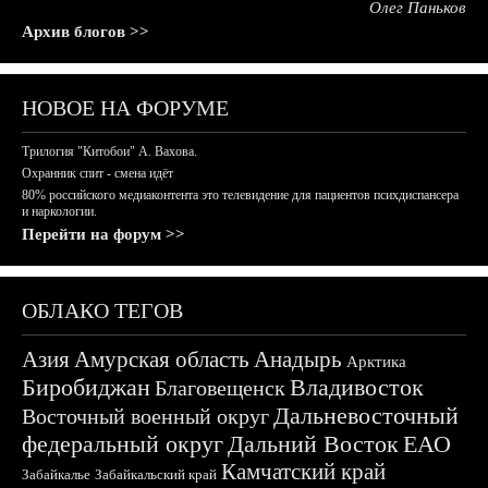
Олег Паньков
Архив блогов >>
НОВОЕ НА ФОРУМЕ
Трилогия "Китобои" А. Вахова.
Охранник спит - смена идёт
80% российского медиаконтента это телевидение для пациентов психдиспансера
и наркологии.
Перейти на форум >>
ОБЛАКО ТЕГОВ
Азия
Амурская область
Анадырь
Арктика
Биробиджан
Владивосток
Благовещенск
Дальневосточный
Восточный военный округ
федеральный округ
Дальний Восток
ЕАО
Камчатский край
Забайкалье
Забайкальский край