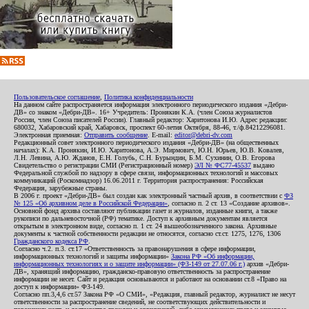
Пользовательское соглашение
,
Политика конфиденциальности
На данном сайте распространяется информация электронного периодического издания «Дебри-
ДВ» со знаком «Дебри-ДВ». 16+ Учредитель: Пронякин К.А. (член Союза журналистов
России, член Союза писателей России). Главный редактор: Харитонова И.Ю. Адрес редакции:
680032, Хабаровский край, Хабаровск, проспект 60-летия Октября, 88-46, т./ф.84212296081.
Электронная приемная:
Отправить сообщение
. E-mail:
editor@debri-dv.com
Редакционный совет электронного периодического издания «Дебри-ДВ» (на общественных
началах): К.А. Пронякин, И.Ю. Харитонова, А.Э. Мирмович, Ю.Н. Юрьев, Ю.В. Ковалев,
Л.Н. Левина, А.Ю. Жданов, Е.Н. Голубь, С.Н. Бурындин, Б.М. Сухинин, О.В. Егорова
Свидетельство о регистрации СМИ (Регистрационный номер)
ЭЛ № ФС77-45537
выдано
Федеральной службой по надзору в сфере связи, информационных технологий и массовых
коммуникаций (Роскомнадзор) 16.06.2011 г. Территория распространения: Российская
Федерация, зарубежные страны.
В 2006 г. проект «Дебри-ДВ» был создан как электронный частный архив, в соответствии с
ФЗ
№ 125 «Об архивном деле в Российской Федерации»
, согласно п. 2 ст. 13 «Создание архивов».
Основной фонд архива составляют публикации газет и журналов, изданные книги, а также
рукописи по дальневосточной (РФ) тематике. Доступ к архивным документам является
открытым в электронном виде, согласно п. 1 ст. 24 вышеобозначенного закона. Архивные
документы к частной собственности редакции не относятся, согласно ст.ст. 1275, 1276, 1306
Гражданского кодекса РФ
.
Согласно ч.2. п.3. ст.17 «Ответственность за правонарушения в сфере информации,
информационных технологий и защиты информации»
Закона РФ «Об информации,
информационных технологиях и о защите информации» (ФЗ-149 от 27.07.06 г.)
архив «Дебри-
ДВ», хранящий информацию, гражданско-правовую ответственность за распространение
информации не несет. Сайт и редакция основываются и работают на основании ст.8 «Право на
доступ к информации» ФЗ-149.
Согласно пп.3,4,6 ст.57 Закона РФ «О СМИ», «Редакция, главный редактор, журналист не несут
ответственности за распространение сведений, не соответствующих действительности и