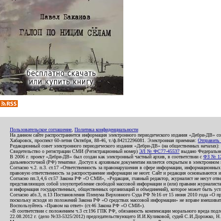
Пользовательское соглашение
,
Политика конфиденциальности
На данном сайте распространяется информация электронного периодического издания «Дебри-ДВ» с
Хабаровск, проспект 60-летия Октября, 88-46, т./ф.84212296081. Электронная приемная:
Отправить
Редакционный совет электронного периодического издания «Дебри-ДВ» (на общественных началах
Свидетельство о регистрации СМИ (Регистрационный номер)
ЭЛ № ФС77-45537
выдано Федеральной
В 2006 г. проект «Дебри-ДВ» был создан как электронный частный архив, в соответствии с
ФЗ № 12
дальневосточной (РФ) тематике. Доступ к архивным документам является открытым в электронном вид
Согласно ч.2. п.3. ст.17 «Ответственность за правонарушения в сфере информации, информационн
правовую ответственность за распространение информации не несет. Сайт и редакция основываются 
Согласно пп.3,4,6 ст.57 Закона РФ «О СМИ», «Редакция, главный редактор, журналист не несут отв
представляющих собой злоупотребление свободой массовой информации и (или) правами журналиста:
и информация государственных, общественных организаций и объединений), которое может быть уста
Согласно абз.3, п.13 Постановления Пленума Верховного Суда РФ №16 от 15 июня 2010 года «О пр
поскольку исходя из положений Закона РФ «О средствах массовой информации» не вправе вмешивать
Воспользуйтесь «Правом на ответ» (ст.46 Закона РФ «О СМИ»).
«В соответствии с положением ч.3 ст.196 ГПК РФ, обязанность компенсации морального вреда подле
22.08.2012 г. (дело №33-5325/2012) председательствующего И.И.Куликовой, судей С.И.Дорожко, Н