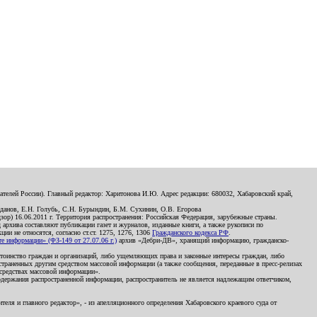
телей России). Главный редактор: Харитонова И.Ю. Адрес редакции: 680032, Хабаровский край,
данов, Е.Н. Голубь, С.Н. Бурындин, Б.М. Сухинин, О.В. Егорова
р) 16.06.2011 г. Территория распространения: Российская Федерация, зарубежные страны.
д архива составляют публикации газет и журналов, изданные книги, а также рукописи по
и не относятся, согласно ст.ст. 1275, 1276, 1306
Гражданского кодекса РФ
.
 информации» (ФЗ-149 от 27.07.06 г.)
архив «Дебри-ДВ», хранящий информацию, гражданско-
остоинство граждан и организаций, либо ущемляющих права и законные интересы граждан, либо
страненных другим средством массовой информации (а также сообщения, переданные в пресс-релизах
 средствах массовой информации».
держания распространенной информации, распространитель не является надлежащим ответчиком,
еля и главного редактор», - из апелляционного определения Хабаровского краевого суда от