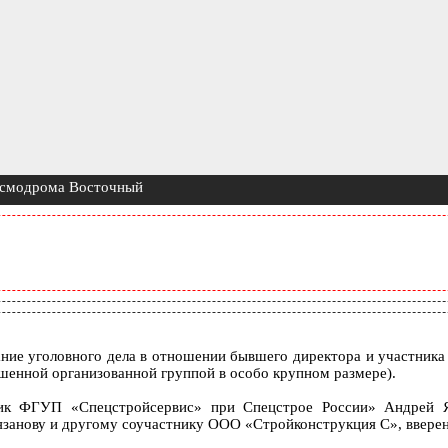
космодрома Восточный
ние уголовного дела в отношении бывшего директора и участника
ершенной организованной группой в особо крупном размере).
ник ФГУП «Спецстройсервис» при Спецстрое России» Андрей Я
Рязанову и другому соучастнику ООО «Стройконструкция С», ввере