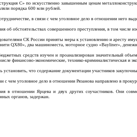
нструкция С» по искусственно завышенным ценам металлоконструк
ляли порядка 600 млн рублей.
рудничестве, в связи с чем уголовное дело в отношении него выд
ния об обстоятельствах совершенного преступления, в том числе и
дователями СК России приняты меры к установлению и аресту имущ
нити QX80», два машиноместа, моторное судно «Bayliner», денежн
бюджетных средств изучен и проанализирован значительный объем 
 числе финансово-экономические, технико-криминалистическая и эк
сь установить, что содержание документации участников закупочн
язи с чем уголовное дело в отношении Рязанова направлено в проку
вия в отношении Ярцева и двух других соучастников. Они совм
нных органов, задержан.