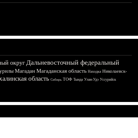
Дальневосточный федеральный
ный округ
Магадан
Магаданская область
урилы
Николаевск-
Находка
халинская область
ТОФ
Тында
Улан-Удэ
Уссурийск
Сибирь