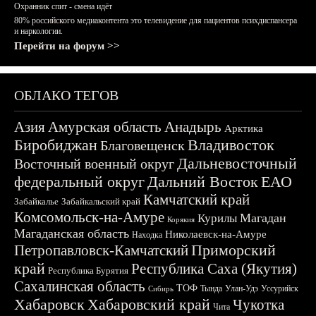
Охранник спит - смена идёт
80% российского медиаконтента это телевидение для пациентов психдиспансера
и наркологии.
Перейти на форум >>
ОБЛАКО ТЕГОВ
Азия
Амурская область
Анадырь
Арктика
Биробиджан
Владивосток
Благовещенск
Дальневосточный
Восточный военный округ
федеральный округ
Дальний Восток
ЕАО
Камчатский край
Забайкалье
Забайкальский край
Комсомольск-на-Амуре
Магадан
Курилы
Корякия
Магаданская область
Николаевск-на-Амуре
Находка
Приморский
Петропавловск-Камчатский
край
Республика Саха (Якутия)
Республика Бурятия
Сахалинская область
ТОФ
Тында
Улан-Удэ
Уссурийск
Сибирь
Хабаровск
Хабаровский край
Чукотка
Чита