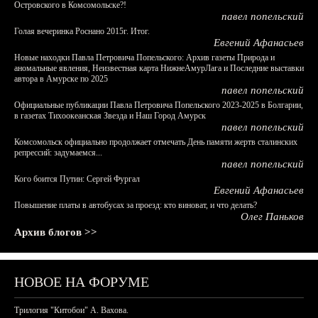
Островского в Комсомольске?!
павел попельский
Голая вечеринка Роснано 2015г. Итог.
Евгений Афанасьев
Новые находки Павла Петровича Попельского: Архив газеты Природа и
аномальные явления, Неизвестная карта НижнеАмурЛага и Последние выставки
автора в Амурске по 2025
павел попельский
Официальные публикации Павла Петровича Попельского 2023-2025 в Болгарии,
в газетах Тихоокеанская Звезда и Наш Город Амурск
павел попельский
Комсомольск официально продолжает отмечать День памяти жертв сталинских
репрессий: задумаемся...
павел попельский
Кого боится Путин: Сергей Фургал
Евгений Афанасьев
Повышение платы в автобусах за проезд: кто виноват, и что делать?
Олег Паньков
Архив блогов >>
НОВОЕ НА ФОРУМЕ
Трилогия "Китобои" А. Вахова.