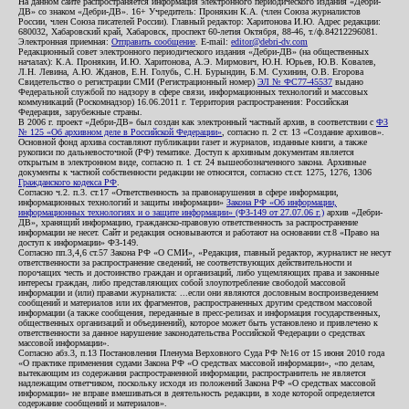
На данном сайте распространяется информация электронного периодического издания «Дебри-
ДВ» со знаком «Дебри-ДВ». 16+ Учредитель: Пронякин К.А. (член Союза журналистов
России, член Союза писателей России). Главный редактор: Харитонова И.Ю. Адрес редакции:
680032, Хабаровский край, Хабаровск, проспект 60-летия Октября, 88-46, т./ф.84212296081.
Электронная приемная:
Отправить сообщение
. E-mail:
editor@debri-dv.com
Редакционный совет электронного периодического издания «Дебри-ДВ» (на общественных
началах): К.А. Пронякин, И.Ю. Харитонова, А.Э. Мирмович, Ю.Н. Юрьев, Ю.В. Ковалев,
Л.Н. Левина, А.Ю. Жданов, Е.Н. Голубь, С.Н. Бурындин, Б.М. Сухинин, О.В. Егорова
Свидетельство о регистрации СМИ (Регистрационный номер)
ЭЛ № ФС77-45537
выдано
Федеральной службой по надзору в сфере связи, информационных технологий и массовых
коммуникаций (Роскомнадзор) 16.06.2011 г. Территория распространения: Российская
Федерация, зарубежные страны.
В 2006 г. проект «Дебри-ДВ» был создан как электронный частный архив, в соответствии с
ФЗ
№ 125 «Об архивном деле в Российской Федерации»
, согласно п. 2 ст. 13 «Создание архивов».
Основной фонд архива составляют публикации газет и журналов, изданные книги, а также
рукописи по дальневосточной (РФ) тематике. Доступ к архивным документам является
открытым в электронном виде, согласно п. 1 ст. 24 вышеобозначенного закона. Архивные
документы к частной собственности редакции не относятся, согласно ст.ст. 1275, 1276, 1306
Гражданского кодекса РФ
.
Согласно ч.2. п.3. ст.17 «Ответственность за правонарушения в сфере информации,
информационных технологий и защиты информации»
Закона РФ «Об информации,
информационных технологиях и о защите информации» (ФЗ-149 от 27.07.06 г.)
архив «Дебри-
ДВ», хранящий информацию, гражданско-правовую ответственность за распространение
информации не несет. Сайт и редакция основываются и работают на основании ст.8 «Право на
доступ к информации» ФЗ-149.
Согласно пп.3,4,6 ст.57 Закона РФ «О СМИ», «Редакция, главный редактор, журналист не несут
ответственности за распространение сведений, не соответствующих действительности и
порочащих честь и достоинство граждан и организаций, либо ущемляющих права и законные
интересы граждан, либо представляющих собой злоупотребление свободой массовой
информации и (или) правами журналиста: ...если они являются дословным воспроизведением
сообщений и материалов или их фрагментов, распространенных другим средством массовой
информации (а также сообщения, переданные в пресс-релизах и информация государственных,
общественных организаций и объединений), которое может быть установлено и привлечено к
ответственности за данное нарушение законодательства Российской Федерации о средствах
массовой информации».
Согласно абз.3, п.13 Постановления Пленума Верховного Суда РФ №16 от 15 июня 2010 года
«О практике применения судами Закона РФ «О средствах массовой информации», «по делам,
вытекающим из содержания распространенной информации, распространитель не является
надлежащим ответчиком, поскольку исходя из положений Закона РФ «О средствах массовой
информации» не вправе вмешиваться в деятельность редакции, в ходе которой определяется
содержание сообщений и материалов».