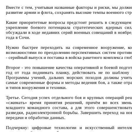
Вместе с тем, учитывая названные факторы и риски, мы должн
развитие армии и флота, сохранять высокие темпы военного стр
Какие приоритетные вопросы предстоит решить в следующем 
укрепление боевого потенциала стратегических ядерных си
обсуждали в ходе недавних серий военных совещаний в ноябре,
года в Сочи.
Нужно быстрее переходить на современное вооружение, к
возможностями по преодолению перспективных систем против
- серийный выпуск и поставка в войска ракетного комплекса гл
Второе - это повышение качества оперативной и боевой подго
год от года поднимать планку, действовать не по шаблону 
Программы учений, дальних морских походов должны учиты
самые современные формы и методы ведения боя, а также отр
и типов вооружения и техники.
Третье. Сегодня успех отдельного боя и крупных операций ре
«сжимать» время принятия решений, причём во всех звен
младшего командного состава, а для этого совершенствоват
разведки, радиоэлектронной борьбы. Завершить переход на но
передачи и обработки данных.
Подчеркну: цифровые технологии и искусственный интелле