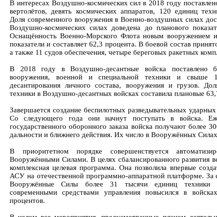
В интересах Воздушно-космических сил в 2018 году поставлен
вертолётов, девять космических аппаратов, 120 единиц тех
Доля современного вооружения в Военно-воздушных силах дост
Воздушно-космических силах доведена до планового показат
Оснащённость Военно-Морского Флота новым вооружением и
показатели и составляет 62,3 процента. В боевой состав принят
а также 11 судов обеспечения, четыре береговых ракетных комп
В 2018 году в Воздушно-десантные войска поставлено б
вооружения, военной и специальной техники и свыше 1
десантирования личного состава, вооружения и грузов. До
техники в Воздушно-десантных войсках составила плановые 63,
Завершается создание беспилотных разведывательных ударных 
Со следующего года они начнут поступать в войска. Еж
государственного оборонного заказа войска получают более 3
дальности и ближнего действия. Их число в Вооружённых Силах
В приоритетном порядке совершенствуется автоматизир
Вооружёнными Силами. В целях сбалансированного развития вс
комплексная целевая программа. Она позволила впервые созда
АСУ на отечественной программно-аппаратной платформе. За с
Вооружённые Силы более 31 тысячи единиц техники с
современными средствами управления повысился в войсках
процентов.