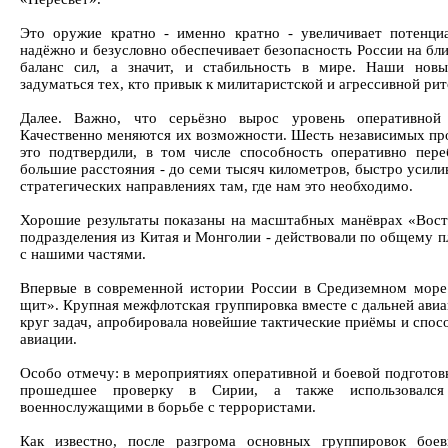
Это оружие кратно - именно кратно - увеличивает потенц
надёжно и безусловно обеспечивает безопасность России на бл
баланс сил, а значит, и стабильность в мире. Наши новы
задуматься тех, кто привык к милитаристской и агрессивной рит
Далее. Важно, что серьёзно вырос уровень оперативной
Качественно меняются их возможности. Шесть независимых про
это подтвердили, в том числе способность оперативно пере
большие расстояния - до семи тысяч километров, быстро усил
стратегических направлениях там, где нам это необходимо.
Хорошие результаты показаны на масштабных манёврах «Вост
подразделения из Китая и Монголии - действовали по общему п
с нашими частями.
Впервые в современной истории России в Средиземном море
щит». Крупная межфлотская группировка вместе с дальней ави
круг задач, апробировала новейшие тактические приёмы и спос
авиации.
Особо отмечу: в мероприятиях оперативной и боевой подготов
прошедшее проверку в Сирии, а также использовалс
военнослужащими в борьбе с террористами.
Как известно, после разгрома основных группировок боев