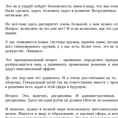
Это не в ущерб пойдёт безопасности, имея в виду, что мы ос
были сделать, задел, положить задел в развитие Вооружённых
несколько лет.
Но всё-таки здесь диспаритет очень большой, а нам нужно со
Вопрос: возможно ли это или нет? И если возможно, как это сд
видим.
У нас появляются новые системы оружия, причём такие, которы
кого гиперзвукового оружия, а у нас есть. Более того, это не
дежурстве, «Кинжал».
Это принципиальный вопрос - правильно определять приорит
разбрасываться ими, а принимать правильные решения и нап
дадут максимальный эффект.
До сих пор нам это удавалось. И я очень рассчитываю на то,
обороны, Генеральный штаб так же ответственно вместе с пр
к решению всех задач в этой сфере в будущем.
Второе. Это, конечно, дисциплина. И административная, 
дисциплина. Здесь ни один рубль не должен уйти не по назначе
И конечно, нужно в полной мере использовать интеллектуаль
целом. Имеется в виду и образование, и научная сфера, и в