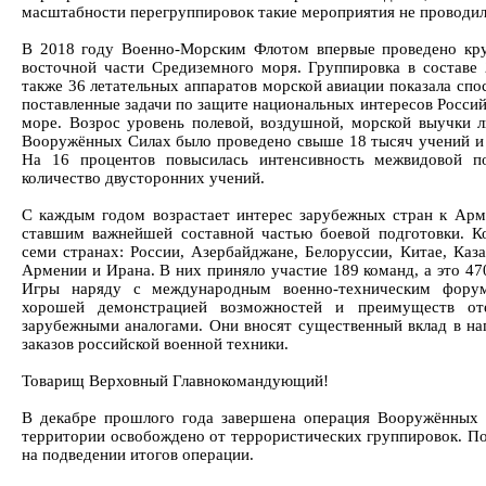
масштабности перегруппировок такие мероприятия не проводили
В 2018 году Военно-Морским Флотом впервые проведено кру
восточной части Средиземного моря. Группировка в составе 
также 36 летательных аппаратов морской авиации показала сп
поставленные задачи по защите национальных интересов Росси
море. Возрос уровень полевой, воздушной, морской выучки ли
Вооружённых Силах было проведено свыше 18 тысяч учений и 
На 16 процентов повысилась интенсивность межвидовой по
количество двусторонних учений.
С каждым годом возрастает интерес зарубежных стран к Ар
ставшим важнейшей составной частью боевой подготовки. К
семи странах: России, Азербайджане, Белоруссии, Китае, Каз
Армении и Ирана. В них приняло участие 189 команд, а это 470
Игры наряду с международным военно-техническим фору
хорошей демонстрацией возможностей и преимуществ оте
зарубежными аналогами. Они вносят существенный вклад в на
заказов российской военной техники.
Товарищ Верховный Главнокомандующий!
В декабре прошлого года завершена операция Вооружённых 
территории освобождено от террористических группировок. П
на подведении итогов операции.