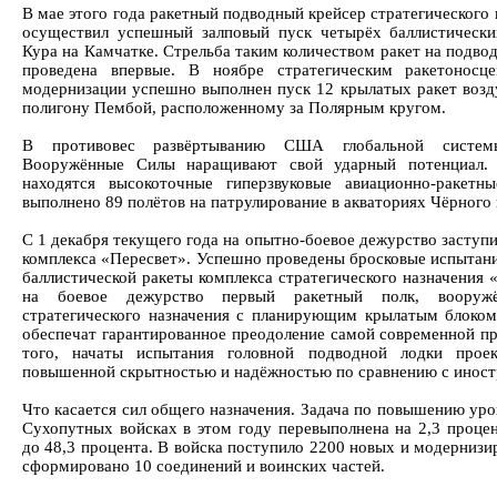
В мае этого года ракетный подводный крейсер стратегическог
осуществил успешный залповый пуск четырёх баллистически
Кура на Камчатке. Стрельба таким количеством ракет на подво
проведена впервые. В ноябре стратегическим ракетоносц
модернизации успешно выполнен пуск 12 крылатых ракет воз
полигону Пембой, расположенному за Полярным кругом.
В противовес развёртыванию США глобальной систем
Вооружённые Силы наращивают свой ударный потенциал. 
находятся высокоточные гиперзвуковые авиационно-ракет
выполнено 89 полётов на патрулирование в акваториях Чёрного
С 1 декабря текущего года на опытно-боевое дежурство заступи
комплекса «Пересвет». Успешно проведены бросковые испытан
баллистической ракеты комплекса стратегического назначения 
на боевое дежурство первый ракетный полк, вооруж
стратегического назначения с планирующим крылатым блоком
обеспечат гарантированное преодоление самой современной п
того, начаты испытания головной подводной лодки прое
повышенной скрытностью и надёжностью по сравнению с иност
Что касается сил общего назначения. Задача по повышению ур
Сухопутных войсках в этом году перевыполнена на 2,3 процен
до 48,3 процента. В войска поступило 2200 новых и модерниз
сформировано 10 соединений и воинских частей.