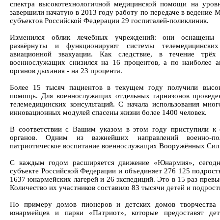
спектра высокотехнологичной медицинской помощи на уров
завершили начатую в 2013 году работу по передаче в ведение 
субъектов Российской Федерации 29 госпиталей-поликлиник.
Изменился облик лечебных учреждений: они оснащены 
развёрнуты и функционируют системы телемедицинских
авиационной эвакуации. Как следствие, в течение трёх
военнослужащих снизился на 16 процентов, а по наиболее а
органов дыхания - на 23 процента.
Более 15 тысяч пациентов в текущем году получили высо
помощь. Для военнослужащих отдельных гарнизонов проведе
телемедицинских консультаций. С начала использования мно
инновационных модулей спасены жизни более 1400 человек.
В соответствии с Вашим указом в этом году приступили к 
органов. Одним из важнейших направлений военно-пол
патриотическое воспитание военнослужащих Вооружённых Сил
С каждым годом расширяется движение «Юнармия», сегодн
субъекте Российской Федерации и объединяет 276 125 подрост
1637 юнармейских лагерей и 26 экспедиций. Это в 15 раз превы
Количество их участников составило 83 тысячи детей и подрост
По примеру домов пионеров и детских домов творчества 
юнармейцев и парки «Патриот», которые предоставят де