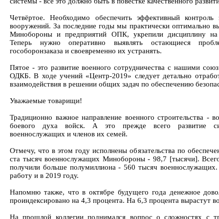
системы - всё это должно быть в повестке качественного разв
Четвёртое. Необходимо обеспечить эффективный контроль 
вооружений. За последние годы мы практически оптимально в
Минобороны и предприятий ОПК, укрепили дисциплину на 
Теперь нужно оперативно выявлять остающиеся проб
гособоронзаказа и своевременно их устранять.
Пятое - это развитие военного сотрудничества с нашими союз
ОДКБ. В ходе учений «Центр-2019» следует детально отрабо
взаимодействия в решении общих задач по обеспечению безопа
Уважаемые товарищи!
Традиционно важное направление военного строительства - в
боевого духа войск. А это прежде всего развитие си
военнослужащих и членов их семей.
Отмечу, что в этом году исполнены обязательства по обеспеч
ста тысяч военнослужащих Минобороны - 98,7 [тысячи]. Всего
получили больше полумиллиона - 560 тысяч военнослужащих.
работу и в 2019 году.
Напомню также, что в октябре будущего года денежное дово
проиндексировано на 4,3 процента. На 6,3 процента вырастут в
На прошлой коллегии поднимался вопрос о сложностях с т