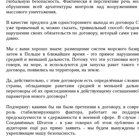
глобальную безопасность. Фактически в перспективе речь м
обрушении всей архитектуры контроля над вооружениями
массового уничтожения.
В качестве предлога для одностороннего выхода из договора
уже привычный и, можно сказать, тривиальный способ: бездок
нарушении своих обязательств по договору, который сами уж
давно.
Мы с вами хорошо знаем: размещение систем морского бази
затем в Польше в ближайшее время - это прямое нарушение
средней и меньшей дальности. Потому что эти установки могу
говоря, на море, и используются для запуска ракет такого 
договора, появились на территории, на земле.
Да, действительно, с этим договором есть определённые сложно
страны, обладающие ракетами средней и меньшей дальн
переговоры об их присоединении к действующему соглашению
параметров нового договора?
Подчеркну: какими бы ни были претензии к договору, в совр
роль стабилизирующего фактора, работает на поддерж
предсказуемости и сдержанности в военной сфере. В случае
Соединённых Штатов - я уже говорил об этом публично 
аудитории ещё раз прямо заявить - мы будем вынуждены п
укрепляющие нашу безопасность.