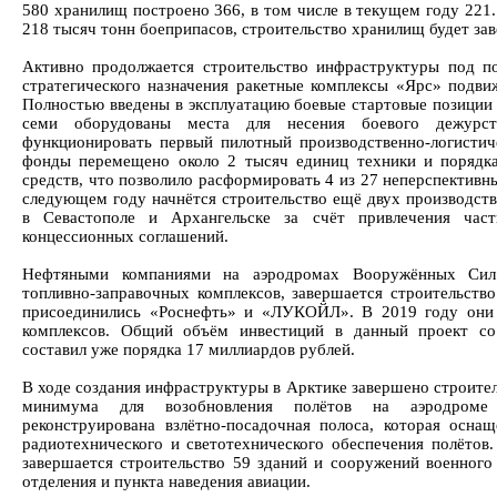
580 хранилищ построено 366, в том числе в текущем году 221.
218 тысяч тонн боеприпасов, строительство хранилищ будет зав
Активно продолжается строительство инфраструктуры под п
стратегического назначения ракетные комплексы «Ярс» подви
Полностью введены в эксплуатацию боевые стартовые позиции 
семи оборудованы места для несения боевого дежурс
функционировать первый пилотный производственно-логистич
фонды перемещено около 2 тысяч единиц техники и порядк
средств, что позволило расформировать 4 из 27 неперспективны
следующем году начнётся строительство ещё двух производств
в Севастополе и Архангельске за счёт привлечения час
концессионных соглашений.
Нефтяными компаниями на аэродромах Вооружённых Сил
топливно-заправочных комплексов, завершается строительств
присоединились «Роснефть» и «ЛУКОЙЛ». В 2019 году они 
комплексов. Общий объём инвестиций в данный проект с
составил уже порядка 17 миллиардов рублей.
В ходе создания инфраструктуры в Арктике завершено строите
минимума для возобновления полётов на аэродроме
реконструирована взлётно-посадочная полоса, которая осна
радиотехнического и светотехнического обеспечения полётов
завершается строительство 59 зданий и сооружений военного
отделения и пункта наведения авиации.