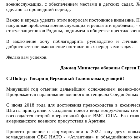
военнослужащих, с обеспечением местами в детских садах. Х
сделано за прошедший период.
Важно и впредь уделять этим вопросам постоянное внимание. По
насущные проблемы военнослужащих и решая эти проблемы, - 
статус защитников Родины, поднимем в обществе престиж воен
В заключение хочу поблагодарить руководство и личный
добросовестное выполнение поставленных перед вами задач.
Желаю вам успехов.
Доклад Министра обороны Сергея 
С.Шойгу: Товарищ Верховный Главнокомандующий!
Минувший год отмечен дальнейшим осложнением военно-пол
Продолжается наращивание военного потенциала Соединённых
С июня 2018 года для достижения превосходства в космичес
Штаты приступили к созданию нового вида вооружённых сил -
воссоздаётся второй оперативный флот ВМС США. Его главн
американского военного присутствия в Арктике.
Принято решение о формировании к 2022 году двух новых
командования ОВС НАТО - «Атлантика» и объединённого ком