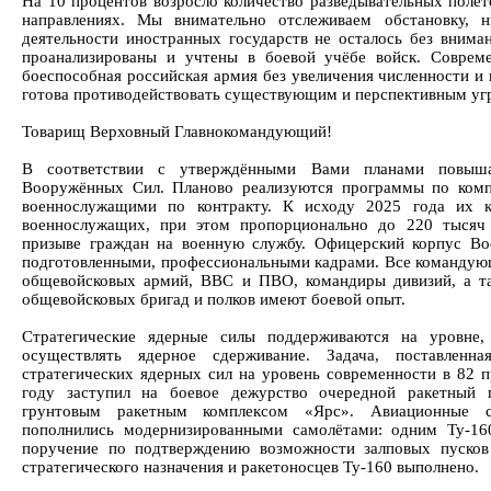
На 10 процентов возросло количество разведывательных полёт
направлениях. Мы внимательно отслеживаем обстановку, 
деятельности иностранных государств не осталось без вниман
проанализированы и учтены в боевой учёбе войск. Соврем
боеспособная российская армия без увеличения численности и
готова противодействовать существующим и перспективным уг
Товарищ Верховный Главнокомандующий!
В соответствии с утверждёнными Вами планами повышае
Вооружённых Сил. Планово реализуются программы по ком
военнослужащими по контракту. К исходу 2025 года их к
военнослужащих, при этом пропорционально до 220 тысяч 
призыве граждан на военную службу. Офицерский корпус В
подготовленными, профессиональными кадрами. Все командую
общевойсковых армий, ВВС и ПВО, командиры дивизий, а т
общевойсковых бригад и полков имеют боевой опыт.
Стратегические ядерные силы поддерживаются на уровне,
осуществлять ядерное сдерживание. Задача, поставлен
стратегических ядерных сил на уровень современности в 82 
году заступил на боевое дежурство очередной ракетный
грунтовым ракетным комплексом «Ярс». Авиационные с
пополнились модернизированными самолётами: одним Ту-1
поручение по подтверждению возможности залповых пусков
стратегического назначения и ракетоносцев Ту-160 выполнено.