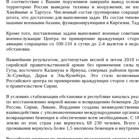
В соответствии с Вашим поручением завершён вывод основ
территорию России выведена техника и вооружения, не вх
Хмеймиме и Тартусе. Численный состав группировки сокращё
штата, что достаточно для выполнения задач. Их состав типово
нашими военными базами, функционирующими в Киргизии, Тад
Кроме того, поставленные задачи выполняют военные советник
военнослужащие Центра по примирению враждующих сторо
авиации сокращены со 100-110 в сутки до 2-4 вылетов в неде
обстановки.
Важнейшим результатом, достигнутым весной и летом 2018 го
сирийской правительственной армии без применения силы п
Гуты, восточного Каламуна и Ярмука, северных районов пров
Эс-Сувейда, Дарья и Эль-Кунейтра. Это стало возможны
Российского центра по примирению враждующих сторон с пол
и правительством Сирии.
В условиях стабилизации обстановки в республике началась р
по восстановлению мирной жизни и возвращению беженцев. Дл
России, Сирии, Ливане, Иордании созданы межведомственн
взаимодействии с уполномоченными международными организ
возвращению беженцев и обеспечению всем необходимым. С 18
землю из этих стран уже вернулось 68 230 человек. Всего 
проживания вернулось более 1,5 миллиона беженцев и внутрен
Российским центром по примирению враждующих сторон в тек