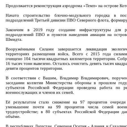
Продолжается реконструкция аэродрома «Темп» на острове Кот
Начато строительство блочно-модульного городка в по
подразделений Третьей дивизии ПВО Северного флота, формир
Закончим в 2019 году создание инфраструктуры для р
подразделений ПВО и пунктов наведения авиации на остро
Шмидта.
Вооружёнными Силами завершается ликвидация экологи
территориях размещения войск. Всего с 2015 года силами
очищено 104 тысячи квадратных километров территории. Собр
16 тысяч тонн вывезено. Осталось очистить девять тысяч квадр
девяти процентов территории.
В соответствии с Вашим, Владимир Владимирович, поруче
заседании коллегии Министерства обороны в прошлом году
субъектов Российской Федерации проведена работа по р
военнослужащих и членов их семей.
Её результатом стало снижение на 97 процентов очеред
уменьшение почти на 99 процентов числа семей воен
трудоустройстве; в 80 субъектах Российской Федерации д
объёме.
В республиках Дагестан, Северная Осетия - Алания и Сахалинс