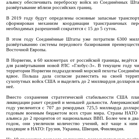
альянсу обеспечивать переброску войск из Соединённых Шта
развёртывание вблизи российских границ.
В 2019 году будут определены основные запасные транспор
сформирован механизм координации трансграничных пер
необходимых разрешений сократятся с 15 до 5 суток.
В этом году Соединённые Штаты уже потратили 6300 милл
развёртыванию системы передового базирования преимуществ
Восточной Европы.
В Норвегии, в 60 километрах от российской границы, ведётся
для развёртывания новой РЛС «Глобус-3». В текущем году ч
территории Норвегии подразделений морской пехоты Соединё
вдвое. Польша дала согласие разместить на своей терри
сухопутных войск США и выделить до 2 миллиардов долларов н
неё.
Вместо сохранения стратегической стабильности США пл
ликвидации ракет средней и меньшей дальности. Американск
году увеличится с 707 до рекордных 725,5 миллиарда доллар
годовым военным бюджетом всех стран мира. Страны НАТО 
альянса до 2 процентов от национальных ВВП. Более чем в дв
годом, они увеличили количество учений, всё чаще к ним 
входящие в НАТО: Грузия, Украина, Швеция, Финляндия.