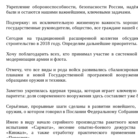
Укрепление обороноспособности, безопасности России, надё
были и остаются нашими важнейшими, ключевыми задачами.
Подчеркну: их исключительную жизненную важность хорошо
государственные руководители, общество, все граждане нашей 
Сегодня на традиционной расширенной коллегии обсудим
строительство в 2018 году. Определим дальнейшие приоритеты.
Хочу поблагодарить всех, кто принимал участие в системной
модернизации армии и флота.
Отмечу, что все виды и рода войск развивались сбалансирова
планами и новой Государственной программой вооружени
образцами оружия и техники.
Заметно укрепилась ядерная триада, которая играет ключевую
паритета: доля современного вооружения здесь составляет уже 
Серьёзные, прорывные шаги сделаны в развитии новейшего,
оружия, о котором говорил в Послании Федеральному Собранию 
Имею в виду начало серийного производства ракетного ком
испытания «Сармата», несение опытно-боевого дежурства 
«Кинжал», а также отработку практического применения
«Пересвет».