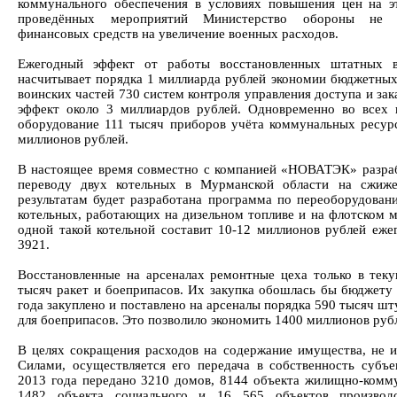
коммунального обеспечения в условиях повышения цен на э
проведённых мероприятий Министерство обороны не з
финансовых средств на увеличение военных расходов.
Ежегодный эффект от работы восстановленных штатных в
насчитывает порядка 1 миллиарда рублей экономии бюджетных 
воинских частей 730 систем контроля управления доступа и зак
эффект около 3 миллиардов рублей. Одновременно во всех 
оборудование 111 тысяч приборов учёта коммунальных ресур
миллионов рублей.
В настоящее время совместно с компанией «НОВАТЭК» разраб
переводу двух котельных в Мурманской области на сжиж
результатам будет разработана программа по переоборудован
котельных, работающих на дизельном топливе и на флотском м
одной такой котельной составит 10-12 миллионов рублей ежег
3921.
Восстановленные на арсеналах ремонтные цеха только в тек
тысяч ракет и боеприпасов. Их закупка обошлась бы бюджету 
года закуплено и поставлено на арсеналы порядка 590 тысяч ш
для боеприпасов. Это позволило экономить 1400 миллионов руб
В целях сокращения расходов на содержание имущества, не 
Силами, осуществляется его передача в собственность субъ
2013 года передано 3210 домов, 8144 объекта жилищно-коммун
1482 объекта социального и 16 565 объектов производс