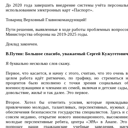
До 2020 года завершить внедрение системы учёта персонал
использованием электронных карт «Паспорт».
Товарищ Верховный Главнокомандующий!
Пути решения, выявленные в ходе работы проблемных вопросов
Министерства обороны на 2019-2025 годы.
Доклад закончен.
В.Путин: Большое спасибо, уважаемый Сергей Кужугетович
Я буквально несколько слов скажу.
Первое, что касается, и начну с этого, считаю, что это очень 
целом работа идёт ритмично, по графику, но стремиться 
процентов было исполнено с точки зрения социальных обя
военнослужащими и членами их семей, включая и детские сады,
довольствие, жильё и так далее. Это первое.
Второе. Хотел бы отметить усилия, которые прикладыв
привлечению молодых, талантливых, перспективных, нужных 
обеспечения безопасности государства специалистов. Здесь и с
совсем недавно, открытие нового инновационного, высокоинно
молодые перспективные ребята, центра «ЭРА» в Анапе. Это
попрошу наши гражданские учебные заведения, научно