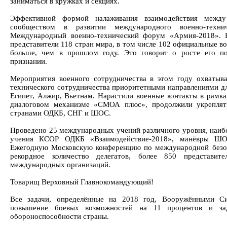
заниматься в кружках и секциях.
Эффективной формой налаживания взаимодействия между
сообществом в развитии международного военно-технич
Международный военно-технический форум «Армия-2018». В
представители 118 стран мира, в том числе 102 официальные во
больше, чем в прошлом году. Это говорит о росте его п
признании.
Мероприятия военного сотрудничества в этом году охватыва
технического сотрудничества приоритетными направлениями дл
Египет, Алжир, Вьетнам. Нарастили военные контакты в рамк
диалоговом механизме «СМОА плюс», продолжили укреплят
странами ОДКБ, СНГ и ШОС.
Проведено 25 международных учений различного уровня, наиб
учения КСОР ОДКБ «Взаимодействие-2018», манёвры ШО
Ежегодную Московскую конференцию по международной безоп
рекордное количество делегатов, более 850 представи
международных организаций.
Товарищ Верховный Главнокомандующий!
Все задачи, определённые на 2018 год, Вооружёнными С
повышение боевых возможностей на 11 процентов и за
обороноспособности страны.