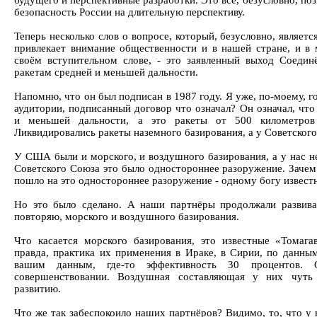
будущего и перспективные разработки. Это всё, безусловно, по
безопасность России на длительную перспективу.
Теперь несколько слов о вопросе, который, безусловно, являет
привлекает внимание общественности и в нашей стране, и в 
своём вступительном слове, - это заявленный выход Соеди
ракетам средней и меньшей дальности.
Напомню, что он был подписан в 1987 году. Я уже, по-моему, г
аудитории, подписанный договор что означал? Он означал, чт
и меньшей дальности, а это ракеты от 500 километров
Ликвидировались ракеты наземного базирования, а у Советского
У США были и морского, и воздушного базирования, а у нас н
Советского Союза это было одностороннее разоружение. Зачем
пошло на это одностороннее разоружение - одному богу извест
Но это было сделано. А наши партнёры продолжали развива
повторяю, морского и воздушного базирования.
Что касается морского базирования, это известные «Томага
правда, практика их применения в Ираке, в Сирии, по данны
вашим данным, где-то эффективность 30 процентов. 
совершенствовании. Воздушная составляющая у них чуть
развитию.
Что же так забеспокоило наших партнёров? Видимо, то, что у 