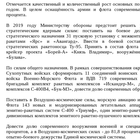
Отмечается качественный и количественный рост основных по
годом. В целом оснащённость армии и флота современны
процента.
В 2019 году Министерству обороны предстоит решить 
стратегическим ядерным силам: поставить на боевое де
стратегического назначения 31 пусковую установку с межкон
ракетами «Ярс» и «Авангард». Ввести в боевой соста
стратегических ракетоносца Ту-95. Принять в состав флот
крейсер проекта «Борей-А» «Князь Владимир», вооружённ
«Булава».
По силам общего назначения. В рамках совершенствования ок
Сухопутных войсках сформировать 11 соединений воинских ч
войска Военно-Морского Флота и ВДВ 719 современных
бригадный комплект ракетных комплексов «Искандер-М», д
комплексов С-400В4, «Бук-М3», довести долю современных обра
Поставить в Воздушно-космические силы, морскую авиацию 
Флота 143 новых и модернизированных летательных аппар
зенитно-ракетных систем С-400 «Триумф», один зенитно-раке
дивизионных комплектов зенитного ракетно-пушечного комплек
Довести долю современного вооружения военной и специ
процентов, а в Воздушно-космических силах - до 81,8 процент
опытно-боевого дежурства Единой космической системы.