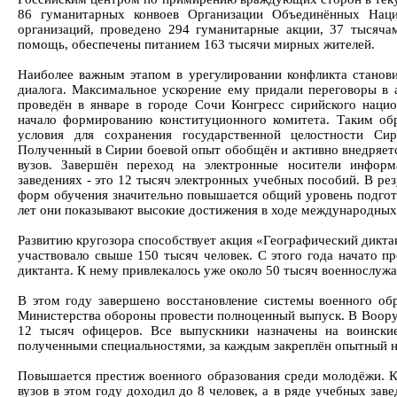
86 гуманитарных конвоев Организации Объединённых Нац
организаций, проведено 294 гуманитарные акции, 37 тысяча
помощь, обеспечены питанием 163 тысячи мирных жителей.
Наиболее важным этапом в урегулировании конфликта станови
диалога. Максимальное ускорение ему придали переговоры в
проведён в январе в городе Сочи Конгресс сирийского наци
начало формированию конституционного комитета. Таким обр
условия для сохранения государственной целостности Сир
Полученный в Сирии боевой опыт обобщён и активно внедряетс
вузов. Завершён переход на электронные носители информ
заведениях - это 12 тысяч электронных учебных пособий. В ре
форм обучения значительно повышается общий уровень подгото
лет они показывают высокие достижения в ходе международных
Развитию кругозора способствует акция «Географический дикт
участвовало свыше 150 тысяч человек. С этого года начато п
диктанта. К нему привлекалось уже около 50 тысяч военнослуж
В этом году завершено восстановление системы военного обр
Министерства обороны провести полноценный выпуск. В Воор
12 тысяч офицеров. Все выпускники назначены на воински
полученными специальностями, за каждым закреплён опытный н
Повышается престиж военного образования среди молодёжи. 
вузов в этом году доходил до 8 человек, а в ряде учебных заве