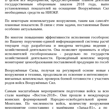
В целом все мероприятия, предусмотренные планом деятель
государственным оборонным заказом 2018 года, вып
установленных показателей на оснащение Вооружённых Сил
необходимых средств на НИОКР.
По некоторым номенклатурам вооружения, таким как самолёт
плановые показатели. В связи с этим задачи, поставленные Вам
особенно актуальными.
Во многом повышению эффективности исполнения гособоронза
по Вашему поручению единой информационной системы расчёт
текущем году разработана и внедрена методика ведения р
хозяйственной деятельности. Она позволяет принимать и обра
исполнителей гособоронзаказа - раздельно по государс
хозяйственной деятельности. Проведённый комплекс мероп
мониторинг ценообразования поставляемой продукции по гособ
Вооружённые Силы, получая на регулярной основе новые 
вооружения и техники, продолжали их освоение и интенсивную
внезапных комплексных проверок боевой готовности с участием
родов войск Вооружённых Сил.
Самым масштабным мероприятием подготовки войск за всю
стали манёвры «Восток-2018». Они прошли в международ
воинских формирований Народно-освободительной арми
Монголии. По численности войск, количеству вооружени
мероприятие сопоставимо с манёврами «Запад-81», а по