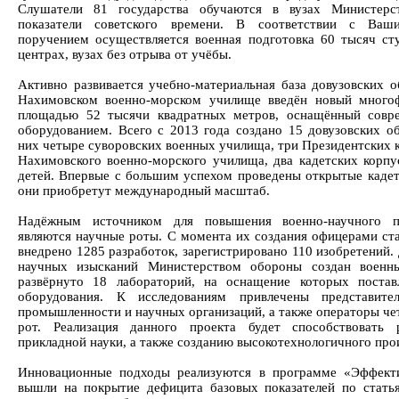
Слушатели 81 государства обучаются в вузах Министерс
показатели советского времени. В соответствии с Ваш
поручением осуществляется военная подготовка 60 тысяч ст
центрах, вузах без отрыва от учёбы.
Активно развивается учебно-материальная база довузовских о
Нахимовском военно-морском училище введён новый много
площадью 52 тысячи квадратных метров, оснащённый совр
оборудованием. Всего с 2013 года создано 15 довузовских об
них четыре суворовских военных училища, три Президентских 
Нахимовского военно-морского училища, два кадетских корп
детей. Впервые с большим успехом проведены открытые кадет
они приобретут международный масштаб.
Надёжным источником для повышения военно-научного 
являются научные роты. С момента их создания офицерами ст
внедрено 1285 разработок, зарегистрировано 110 изобретений
научных изысканий Министерством обороны создан военн
развёрнуто 18 лабораторий, на оснащение которых постав
оборудования. К исследованиям привлечены представит
промышленности и научных организаций, а также операторы че
рот. Реализация данного проекта будет способствовать
прикладной науки, а также созданию высокотехнологичного про
Инновационные подходы реализуются в программе «Эффекти
вышли на покрытие дефицита базовых показателей по статья