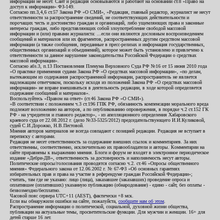
информации не несет. Сайт и редакция основываются и работают на основании ст.8 «Право на
доступ к информации» ФЗ-149.
Согласно пп.3,4,6 ст.57 Закона РФ «О СМИ», «Редакция, главный редактор, журналист не несут
ответственности за распространение сведений, не соответствующих действительности и
порочащих честь и достоинство граждан и организаций, либо ущемляющих права и законные
интересы граждан, либо представляющих собой злоупотребление свободой массовой
информации и (или) правами журналиста: ...если они являются дословным воспроизведением
сообщений и материалов или их фрагментов, распространенных другим средством массовой
информации (а также сообщения, переданные в пресс-релизах и информация государственных,
общественных организаций и объединений), которое может быть установлено и привлечено к
ответственности за данное нарушение законодательства Российской Федерации о средствах
массовой информации».
Согласно абз.3, п.13 Постановления Пленума Верховного Суда РФ №16 от 15 июня 2010 года
«О практике применения судами Закона РФ «О средствах массовой информации», «по делам,
вытекающим из содержания распространенной информации, распространитель не является
надлежащим ответчиком, поскольку исходя из положений Закона РФ «О средствах массовой
информации» не вправе вмешиваться в деятельность редакции, в ходе которой определяется
содержание сообщений и материалов».
Воспользуйтесь «Правом на ответ» (ст.46 Закона РФ «О СМИ»).
«В соответствии с положением ч.3 ст.196 ГПК РФ, обязанность компенсации морального вреда
подлежит возложению на авторов, а по опубликованию опровержения, в порядке ч.2 ст.152 ГК
РФ - на учредителя и главного редактор», - из апелляционного определения Хабаровского
краевого суда от 22.08.2012 г. (дело №33-5325/2012) председательствующего И.И.Куликовой,
судей С.И.Дорожко, Н.В.Пестовой.
Мнения авторов материалов не всегда совпадают с позицией редакции. Редакция не вступает в
переписку с авторами.
Редакция не несет ответственность за содержание внешних ссылок и комментариев. За них
ответственны, соответственно, исключительно их правообладатели и авторы. Комментарии на
сайте приравнены к выражению мнения. Блоги и форум не входят в электронное периодическое
издание «Дебри-ДВ», ответственность за достоверность и наполняемость несут авторы.
Политические опросы/голосования проводятся согласно ч.2. ст.46 «Опросы общественного
мнения» Федерального закона от 12.06.2002 г. № 67-ФЗ «Об основных гарантиях
избирательных прав и права на участие в референдуме граждан Российской Федерации»;
считать, там где не указано: лицо (лица), заказавшее (заказавших) проведение опроса и
оплатившее (оплативших) указанную публикацию (обнародование) - едино - сайт, без оплаты -
безвозмездно/бесплатно.
Часовой пояс сервера UTC+11 (AEST), фактически +8 мск.
Если вы обнаружили ошибки на сайте, пожалуйста,
сообщите нам об этом
.
Распространение информации о политической, социальной, духовной жизни общества,
публикации на актуальные темы, просветительские функции. Для мужчин и женщин. 16+ для
детей старше 16 лет.