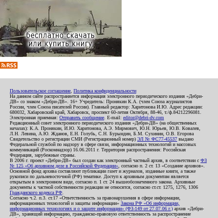
Пользовательское соглашение
,
Политика конфиденциальности
На данном сайте распространяется информация электронного периодического издания «Дебри-
ДВ» со знаком «Дебри-ДВ». 16+ Учредитель: Пронякин К.А. (член Союза журналистов
России, член Союза писателей России). Главный редактор: Харитонова И.Ю. Адрес редакции:
680032, Хабаровский край, Хабаровск, проспект 60-летия Октября, 88-46, т./ф.84212296081.
Электронная приемная:
Отправить сообщение
. E-mail:
editor@debri-dv.com
Редакционный совет электронного периодического издания «Дебри-ДВ» (на общественных
началах): К.А. Пронякин, И.Ю. Харитонова, А.Э. Мирмович, Ю.Н. Юрьев, Ю.В. Ковалев,
Л.Н. Левина, А.Ю. Жданов, Е.Н. Голубь, С.Н. Бурындин, Б.М. Сухинин, О.В. Егорова
Свидетельство о регистрации СМИ (Регистрационный номер)
ЭЛ № ФС77-45537
выдано
Федеральной службой по надзору в сфере связи, информационных технологий и массовых
коммуникаций (Роскомнадзор) 16.06.2011 г. Территория распространения: Российская
Федерация, зарубежные страны.
В 2006 г. проект «Дебри-ДВ» был создан как электронный частный архив, в соответствии с
ФЗ
№ 125 «Об архивном деле в Российской Федерации»
, согласно п. 2 ст. 13 «Создание архивов».
Основной фонд архива составляют публикации газет и журналов, изданные книги, а также
рукописи по дальневосточной (РФ) тематике. Доступ к архивным документам является
открытым в электронном виде, согласно п. 1 ст. 24 вышеобозначенного закона. Архивные
документы к частной собственности редакции не относятся, согласно ст.ст. 1275, 1276, 1306
Гражданского кодекса РФ
.
Согласно ч.2. п.3. ст.17 «Ответственность за правонарушения в сфере информации,
информационных технологий и защиты информации»
Закона РФ «Об информации,
информационных технологиях и о защите информации» (ФЗ-149 от 27.07.06 г.)
архив «Дебри-
ДВ», хранящий информацию, гражданско-правовую ответственность за распространение