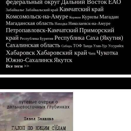
федеральный округ
Дальний Восток
ЕАО
Камчатский край
Забайкалье
Забайкальский край
Комсомольск-на-Амуре
Магадан
Курилы
Корякия
Магаданская область
Николаевск-на-Амуре
Находка
Приморский
Петропавловск-Камчатский
край
Республика Саха (Якутия)
Республика Бурятия
Сахалинская область
ТОФ
Тында
Улан-Удэ
Уссурийск
Сибирь
Хабаровск
Хабаровский край
Чукотка
Чита
Южно-Сахалинск
Якутск
Все теги >>