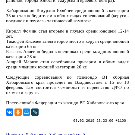
районов, города Юности, Амурска и краевого центра).
Хабаровчанин Темурхон Яхябоев среди юношей в категории
33 кг стал победителем в обоих видах соревнований (керуги -
поединок и пхумсэ - технический комплекс.
Кирилл Фомин стал вторым в пхумсэ среди юношей 12-14
лет.
Тимофей Киселев занял второе место в керуги среди юношей
категории 65 кг.
Рафаэль Алиев победил в поединках среди младших юношей
категории 28 кг.
Андрей Марков стал серебряным призером в обоих видах
среди младших юношей категории 26 кг.
Следующие соревнования по тхэквондо ВТ сборная
Хабаровского края проведет во Владивостоке с 15 по 18
февраля. Там состоится чемпионат и первенство ДФО по
пхэмсэ и керуги.
Пресс-служба Федерации тхэквондо ВТ Хабаровского края
05.02.2019 23:23:00 +1100
Новости
,
Хабаровск
,
Хабаровский край