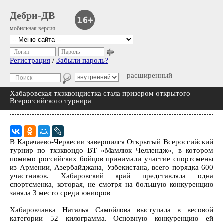
Дебри-ДВ
мобильная версия
Логин
Пароль
Регистрация
/
Забыли пароль?
расширенный
Хабаровская тхэквондистка стала призером открытого
Всероссийского турнира
В Карачаево-Черкесии завершился Открытый Всероссийский
турнир по тхэквондо ВТ «Мамлюк Челлендж», в котором
помимо российских бойцов принимали участие спортсмены
из Армении, Азербайджана, Узбекистана, всего порядка 600
участников. Хабаровский край представляла одна
спортсменка, которая, не смотря на большую конкуренцию
заняла 3 место среди юниоров.
Хабаровчанка Наталья Самойлова выступала в весовой
категории 52 килограмма. Основную конкуренцию ей