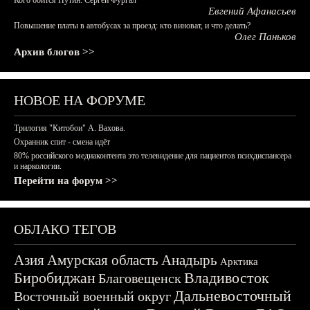
Кого боится Путин: Сергей Фургал
Евгений Афанасьев
Повышение платы в автобусах за проезд: кто виноват, и что делать?
Олег Паньков
Архив блогов >>
НОВОЕ НА ФОРУМЕ
Трилогия "Китобои" А. Вахова.
Охранник спит - смена идёт
80% российского медиаконтента это телевидение для пациентов психдиспансера
и наркологии.
Перейти на форум >>
ОБЛАКО ТЕГОВ
Азия
Амурская область
Анадырь
Арктика
Биробиджан
Владивосток
Благовещенск
Дальневосточный
Восточный военный округ