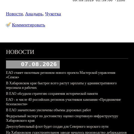
09.09.2019 01:59:00 +1100
Новости
,
Анадырь
,
Чукотка
Комментировать
НОВОСТИ
07.08.2026
ЕАО станет пилотным регионом нового проекта Мастерской управления
«Сенеж»
В Хабаровском крае быстрее всего растут зарплаты у административного
персонала и рабочих
В ЕАО обсудили стратегию сохранения исторической памяти
ЕАО - в числе 40 российских регионов-участников кампании «Продвижение
безопасности»
В ЕАО значительно увеличены объемы дорожных работ
Федеральный эксперт по достоинству оценил спортивную инфраструктуру
Хабаровского края
Дноуглубительный флот будет создан для Северного морского пути
На Хабаровском судостроительном заводе началось производство дебаркадеров