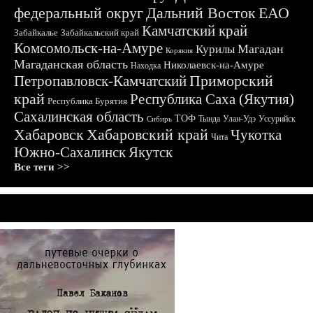
федеральный округ
Дальний Восток
ЕАО
Камчатский край
Забайкалье
Забайкальский край
Комсомольск-на-Амуре
Магадан
Курилы
Корякия
Магаданская область
Николаевск-на-Амуре
Находка
Приморский
Петропавловск-Камчатский
край
Республика Саха (Якутия)
Республика Бурятия
Сахалинская область
ТОФ
Тында
Улан-Удэ
Уссурийск
Сибирь
Хабаровск
Хабаровский край
Чукотка
Чита
Южно-Сахалинск
Якутск
Все теги >>