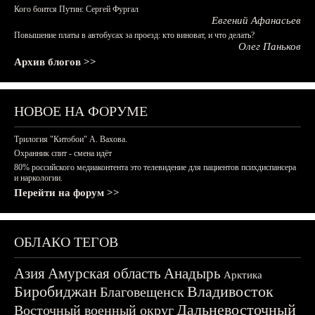
Кого боится Путин: Сергей Фургал
Евгений Афанасьев
Повышение платы в автобусах за проезд: кто виноват, и что делать?
Олег Паньков
Архив блогов >>
НОВОЕ НА ФОРУМЕ
Трилогия "Китобои" А. Вахова.
Охранник спит - смена идёт
80% российского медиаконтента это телевидение для пациентов психдиспансера
и наркологии.
Перейти на форум >>
ОБЛАКО ТЕГОВ
Азия
Амурская область
Анадырь
Арктика
Биробиджан
Владивосток
Благовещенск
Дальневосточный
Восточный военный округ