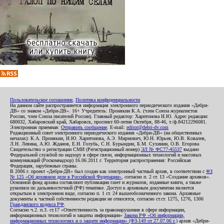
Пользовательское соглашение
,
Политика конфиденциальности
На данном сайте распространяется информация электронного периодического издания «Дебри-
ДВ» со знаком «Дебри-ДВ». 16+ Учредитель: Пронякин К.А. (член Союза журналистов
России, член Союза писателей России). Главный редактор: Харитонова И.Ю. Адрес редакции:
680032, Хабаровский край, Хабаровск, проспект 60-летия Октября, 88-46, т./ф.84212296081.
Электронная приемная:
Отправить сообщение
. E-mail:
editor@debri-dv.com
Редакционный совет электронного периодического издания «Дебри-ДВ» (на общественных
началах): К.А. Пронякин, И.Ю. Харитонова, А.Э. Мирмович, Ю.Н. Юрьев, Ю.В. Ковалев,
Л.Н. Левина, А.Ю. Жданов, Е.Н. Голубь, С.Н. Бурындин, Б.М. Сухинин, О.В. Егорова
Свидетельство о регистрации СМИ (Регистрационный номер)
ЭЛ № ФС77-45537
выдано
Федеральной службой по надзору в сфере связи, информационных технологий и массовых
коммуникаций (Роскомнадзор) 16.06.2011 г. Территория распространения: Российская
Федерация, зарубежные страны.
В 2006 г. проект «Дебри-ДВ» был создан как электронный частный архив, в соответствии с
ФЗ
№ 125 «Об архивном деле в Российской Федерации»
, согласно п. 2 ст. 13 «Создание архивов».
Основной фонд архива составляют публикации газет и журналов, изданные книги, а также
рукописи по дальневосточной (РФ) тематике. Доступ к архивным документам является
открытым в электронном виде, согласно п. 1 ст. 24 вышеобозначенного закона. Архивные
документы к частной собственности редакции не относятся, согласно ст.ст. 1275, 1276, 1306
Гражданского кодекса РФ
.
Согласно ч.2. п.3. ст.17 «Ответственность за правонарушения в сфере информации,
информационных технологий и защиты информации»
Закона РФ «Об информации,
информационных технологиях и о защите информации» (ФЗ-149 от 27.07.06 г.)
архив «Дебри-