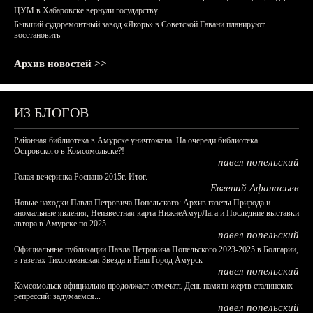
ЦУМ в Хабаровске вернули государству
Бывший судоремонтный завод «Якорь» в Советской Гавани планируют
восстановить
Архив новостей >>
ИЗ БЛОГОВ
Районная библиотека в Амурске уничтожена. На очереди библиотека
Островского в Комсомольске?!
павел попельский
Голая вечеринка Роснано 2015г. Итог.
Евгений Афанасьев
Новые находки Павла Петровича Попельского: Архив газеты Природа и
аномальные явления, Неизвестная карта НижнеАмурЛага и Последние выставки
автора в Амурске по 2025
павел попельский
Официальные публикации Павла Петровича Попельского 2023-2025 в Болгарии,
в газетах Тихоокеанская Звезда и Наш Город Амурск
павел попельский
Комсомольск официально продолжает отмечать День памяти жертв сталинских
репрессий: задумаемся...
павел попельский