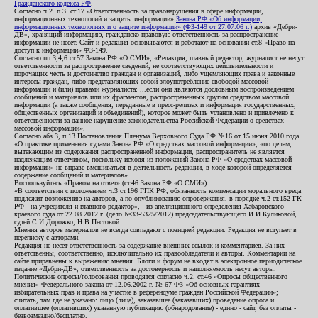
Гражданского кодекса РФ
.
Согласно ч.2. п.3. ст.17 «Ответственность за правонарушения в сфере информации,
информационных технологий и защиты информации»
Закона РФ «Об информации,
информационных технологиях и о защите информации» (ФЗ-149 от 27.07.06 г.)
архив «Дебри-
ДВ», хранящий информацию, гражданско-правовую ответственность за распространение
информации не несет. Сайт и редакция основываются и работают на основании ст.8 «Право на
доступ к информации» ФЗ-149.
Согласно пп.3,4,6 ст.57 Закона РФ «О СМИ», «Редакция, главный редактор, журналист не несут
ответственности за распространение сведений, не соответствующих действительности и
порочащих честь и достоинство граждан и организаций, либо ущемляющих права и законные
интересы граждан, либо представляющих собой злоупотребление свободой массовой
информации и (или) правами журналиста: ...если они являются дословным воспроизведением
сообщений и материалов или их фрагментов, распространенных другим средством массовой
информации (а также сообщения, переданные в пресс-релизах и информация государственных,
общественных организаций и объединений), которое может быть установлено и привлечено к
ответственности за данное нарушение законодательства Российской Федерации о средствах
массовой информации».
Согласно абз.3, п.13 Постановления Пленума Верховного Суда РФ №16 от 15 июня 2010 года
«О практике применения судами Закона РФ «О средствах массовой информации», «по делам,
вытекающим из содержания распространенной информации, распространитель не является
надлежащим ответчиком, поскольку исходя из положений Закона РФ «О средствах массовой
информации» не вправе вмешиваться в деятельность редакции, в ходе которой определяется
содержание сообщений и материалов».
Воспользуйтесь «Правом на ответ» (ст.46 Закона РФ «О СМИ»).
«В соответствии с положением ч.3 ст.196 ГПК РФ, обязанность компенсации морального вреда
подлежит возложению на авторов, а по опубликованию опровержения, в порядке ч.2 ст.152 ГК
РФ - на учредителя и главного редактор», - из апелляционного определения Хабаровского
краевого суда от 22.08.2012 г. (дело №33-5325/2012) председательствующего И.И.Куликовой,
судей С.И.Дорожко, Н.В.Пестовой.
Мнения авторов материалов не всегда совпадают с позицией редакции. Редакция не вступает в
переписку с авторами.
Редакция не несет ответственность за содержание внешних ссылок и комментариев. За них
ответственны, соответственно, исключительно их правообладатели и авторы. Комментарии на
сайте приравнены к выражению мнения. Блоги и форум не входят в электронное периодическое
издание «Дебри-ДВ», ответственность за достоверность и наполняемость несут авторы.
Политические опросы/голосования проводятся согласно ч.2. ст.46 «Опросы общественного
мнения» Федерального закона от 12.06.2002 г. № 67-ФЗ «Об основных гарантиях
избирательных прав и права на участие в референдуме граждан Российской Федерации»;
считать, там где не указано: лицо (лица), заказавшее (заказавших) проведение опроса и
оплатившее (оплативших) указанную публикацию (обнародование) - едино - сайт, без оплаты -
безвозмездно/бесплатно.