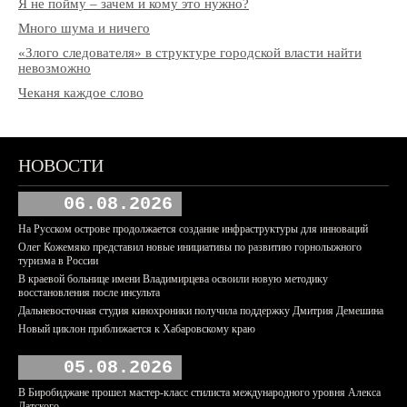
Я не пойму – зачем и кому это нужно?
Много шума и ничего
«Злого следователя» в структуре городской власти найти
невозможно
Чеканя каждое слово
НОВОСТИ
06.08.2026
На Русском острове продолжается создание инфраструктуры для инноваций
Олег Кожемяко представил новые инициативы по развитию горнолыжного
туризма в России
В краевой больнице имени Владимирцева освоили новую методику
восстановления после инсульта
Дальневосточная студия кинохроники получила поддержку Дмитрия Демешина
Новый циклон приближается к Хабаровскому краю
05.08.2026
В Биробиджане прошел мастер-класс стилиста международного уровня Алекса
Датского