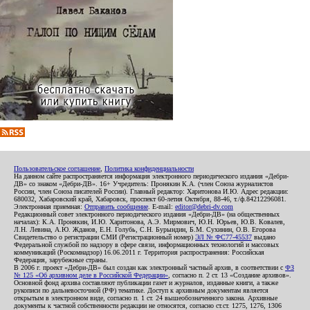
Пользовательское соглашение
,
Политика конфиденциальности
На данном сайте распространяется информация электронного периодического издания «Дебри-
ДВ» со знаком «Дебри-ДВ». 16+ Учредитель: Пронякин К.А. (член Союза журналистов
России, член Союза писателей России). Главный редактор: Харитонова И.Ю. Адрес редакции:
680032, Хабаровский край, Хабаровск, проспект 60-летия Октября, 88-46, т./ф.84212296081.
Электронная приемная:
Отправить сообщение
. E-mail:
editor@debri-dv.com
Редакционный совет электронного периодического издания «Дебри-ДВ» (на общественных
началах): К.А. Пронякин, И.Ю. Харитонова, А.Э. Мирмович, Ю.Н. Юрьев, Ю.В. Ковалев,
Л.Н. Левина, А.Ю. Жданов, Е.Н. Голубь, С.Н. Бурындин, Б.М. Сухинин, О.В. Егорова
Свидетельство о регистрации СМИ (Регистрационный номер)
ЭЛ № ФС77-45537
выдано
Федеральной службой по надзору в сфере связи, информационных технологий и массовых
коммуникаций (Роскомнадзор) 16.06.2011 г. Территория распространения: Российская
Федерация, зарубежные страны.
В 2006 г. проект «Дебри-ДВ» был создан как электронный частный архив, в соответствии с
ФЗ
№ 125 «Об архивном деле в Российской Федерации»
, согласно п. 2 ст. 13 «Создание архивов».
Основной фонд архива составляют публикации газет и журналов, изданные книги, а также
рукописи по дальневосточной (РФ) тематике. Доступ к архивным документам является
открытым в электронном виде, согласно п. 1 ст. 24 вышеобозначенного закона. Архивные
документы к частной собственности редакции не относятся, согласно ст.ст. 1275, 1276, 1306