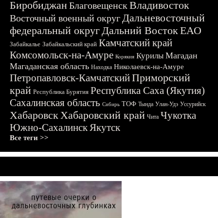
Биробиджан
Владивосток
Благовещенск
Дальневосточный
Восточный военный округ
федеральный округ
Дальний Восток
ЕАО
Камчатский край
Забайкалье
Забайкальский край
Комсомольск-на-Амуре
Магадан
Курилы
Корякия
Магаданская область
Николаевск-на-Амуре
Находка
Приморский
Петропавловск-Камчатский
край
Республика Саха (Якутия)
Республика Бурятия
Сахалинская область
ТОФ
Тында
Улан-Удэ
Уссурийск
Сибирь
Хабаровск
Хабаровский край
Чукотка
Чита
Южно-Сахалинск
Якутск
Все теги >>