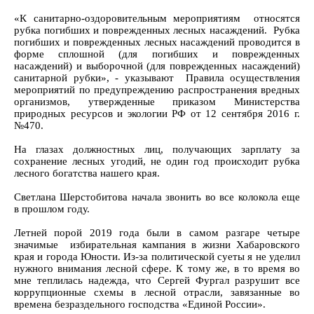
«К санитарно-оздоровительным мероприятиям относятся
рубка погибших и поврежденных лесных насаждений. Рубка
погибших и поврежденных лесных насаждений проводится в
форме сплошной (для погибших и поврежденных
насаждений) и выборочной (для поврежденных насаждений)
санитарной рубки», - указывают Правила осуществления
мероприятий по предупреждению распространения вредных
организмов, утвержденные приказом Министерства
природных ресурсов и экологии РФ от 12 сентября 2016 г.
№470.
На глазах должностных лиц, получающих зарплату за
сохранение лесных угодий, не один год происходит рубка
лесного богатства нашего края.
Светлана Шерстобитова начала звонить во все колокола еще
в прошлом году.
Летней порой 2019 года были в самом разгаре четыре
значимые избирательная кампания в жизни Хабаровского
края и города Юности. Из-за политической суеты я не уделил
нужного внимания лесной сфере. К тому же, в то время во
мне теплилась надежда, что Сергей Фургал разрушит все
коррупционные схемы в лесной отрасли, завязанные во
времена безраздельного господства «Единой России».