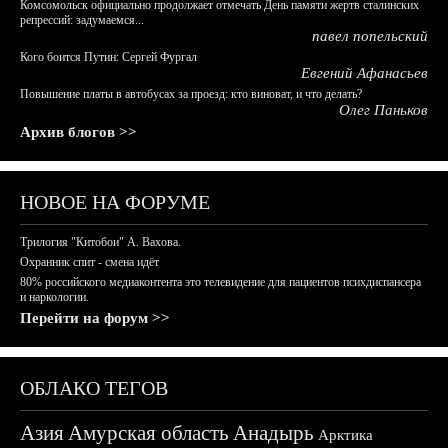
Комсомольск официально продолжает отмечать День памяти жертв сталинских
репрессий: задумаемся...
павел попельский
Кого боится Путин: Сергей Фургал
Евгений Афанасьев
Повышение платы в автобусах за проезд: кто виноват, и что делать?
Олег Паньков
Архив блогов >>
НОВОЕ НА ФОРУМЕ
Трилогия "Китобои" А. Вахова.
Охранник спит - смена идёт
80% российского медиаконтента это телевидение для пациентов психдиспансера
и наркологии.
Перейти на форум >>
ОБЛАКО ТЕГОВ
Азия
Амурская область
Анадырь
Арктика