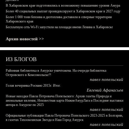
В Хабаровском крае подготовились к возможному повышению уровня Амура
Более 40 социальных выплат проиндексируют в Хабаровском крае в 2027 году
Более 1 000 тонн бензина и дизтоплива доставили в северные территории
Хабаровского края
Бесплатную сеть Wi-Fi запустили на площади имени Ленина в Хабаровске
Архив новостей >>
ИЗ БЛОГОВ
Районная библиотека в Амурске уничтожена. На очереди библиотека
Островского в Комсомольске?!
павел попельский
Голая вечеринка Роснано 2015г. Итог.
Евгений Афанасьев
Новые находки Павла Петровича Попельского: Архив газеты Природа и
аномальные явления, Неизвестная карта НижнеАмурЛага и Последние выставки
автора в Амурске по 2025
павел попельский
Официальные публикации Павла Петровича Попельского 2023-2025 в Болгарии,
в газетах Тихоокеанская Звезда и Наш Город Амурск
павел попельский