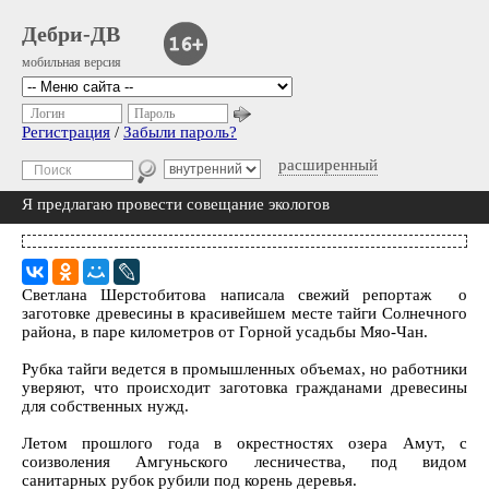
Дебри-ДВ
мобильная версия
Логин
Пароль
Регистрация
/
Забыли пароль?
расширенный
Я предлагаю провести совещание экологов
Светлана Шерстобитова написала свежий репортаж о
заготовке древесины в красивейшем месте тайги Солнечного
района, в паре километров от Горной усадьбы Мяо-Чан.
Рубка тайги ведется в промышленных объемах, но работники
уверяют, что происходит заготовка гражданами древесины
для собственных нужд.
Летом прошлого года в окрестностях озера Амут, с
соизволения Амгуньского лесничества, под видом
санитарных рубок рубили под корень деревья.