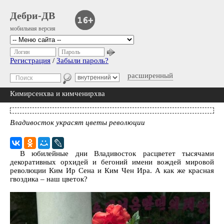
Дебри-ДВ
мобильная версия
Логин
Пароль
Регистрация
/
Забыли пароль?
расширенный
Кимирсенхва и кимченирхва
Владивосток украсят цветы революции
В юбилейные дни Владивосток расцветет тысячами
декоративных орхидей и бегоний имени вождей мировой
революции Ким Ир Сена и Ким Чен Ира. А как же красная
гвоздика – наш цветок?