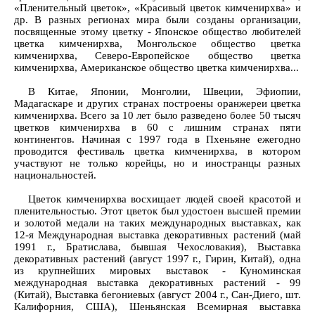
«Пленительный цветок», «Красивый цветок кимченирхва» и
др. В разных регионах мира были созданы организации,
посвященные этому цветку - Японское общество любителей
цветка кимченирхва, Монгольское общество цветка
кимченирхва, Северо-Европейское общество цветка
кимченирхва, Американское общество цветка кимченирхва...
В Китае, Японии, Монголии, Швеции, Эфиопии,
Мадагаскаре и других странах построены оранжереи цветка
кимченирхва. Всего за 10 лет было разведено более 50 тысяч
цветков кимченирхва в 60 с лишним странах пяти
континентов. Начиная с 1997 года в Пхеньяне ежегодно
проводится фестиваль цветка кимченирхва, в котором
участвуют не только корейцы, но и иностранцы разных
национальностей.
Цветок кимченирхва восхищает людей своей красотой и
пленительностью. Этот цветок был удостоен высшей премии
и золотой медали на таких международных выставках, как
12-я Международная выставка декоративных растений (май
1991 г., Братислава, бывшая Чехословакия), Выставка
декоративных растений (август 1997 г., Гирин, Китай), одна
из крупнейших мировых выставок - Куноминская
международная выставка декоративных растений - 99
(Китай), Выставка бегониевых (август 2004 г., Сан-Диего, шт.
Калифорния, США), Шеньянская Всемирная выставка