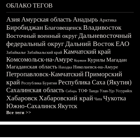
ОБЛАКО ТЕГОВ
Азия
Амурская область
Анадырь
Арктика
Биробиджан
Владивосток
Благовещенск
Дальневосточный
Восточный военный округ
федеральный округ
Дальний Восток
ЕАО
Камчатский край
Забайкалье
Забайкальский край
Комсомольск-на-Амуре
Магадан
Курилы
Корякия
Магаданская область
Николаевск-на-Амуре
Находка
Приморский
Петропавловск-Камчатский
край
Республика Саха (Якутия)
Республика Бурятия
Сахалинская область
ТОФ
Тында
Улан-Удэ
Уссурийск
Сибирь
Хабаровск
Хабаровский край
Чукотка
Чита
Южно-Сахалинск
Якутск
Все теги >>