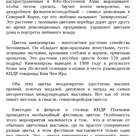
распространенные в Юго-Восточной Азии, выращивают,
чтобы потом срезать. Звучит почти невероятно, но
дендробиум фаленопсисоподобный – символ революции в
Северной Корее, где его любовно называют "кимирсенхва".
Это растение с лиловыми цветами корейцы дарят друг другу
во время революционных праздников, украшают цветами
дома и портреты любимого вождя.
Цветок кимченирхва - многолетнее растение семейства
бегониевых. Он обладает ярко-красными лепестками, густо-
зелеными листьями, крепкими стеблем и корнем, приятным
ароматом. Это растение способно цвести более 120 дней
подряд! Кимченирхва выведен в 1988 году в результате
более чем 20-летней селекции и назван в честь руководителя
КНДР товарища Ким Чен Ира.
Оба этих цветка неоднократно удостоены высших
премий, золотых медалей, дипломов и наград на самых
авторитетных международных выставках. Вот как об этом
пишет местная, в смысле, северокорейская пресса:
Ежегодно в феврале в столице КНДР Пхеньяне
проводится необычайный фестиваль цветов. Особенность
этого мероприятия заключается в том, что в отличие от
обычных цветочных выставок, где по красоте соперничают
разные цветы, в этом фестивале выставляется только один
вид цветов. Это - цветок кимченирхва с широкими, ярко-