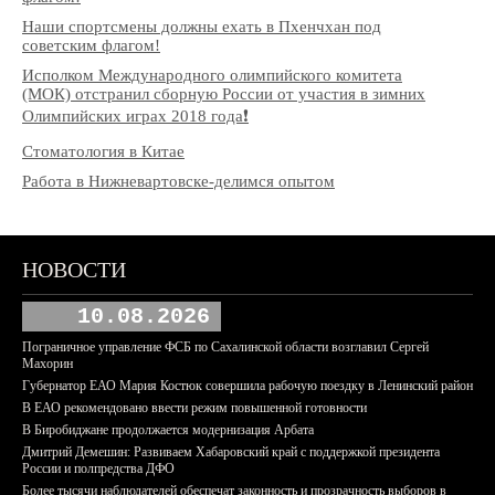
Наши спортсмены должны ехать в Пхенчхан под
советским флагом!
Исполком Международного олимпийского комитета
(МОК) отстранил сборную России от участия в зимних
Олимпийских играх 2018 года❗️
Стоматология в Китае
Работа в Нижневартовске-делимся опытом
НОВОСТИ
10.08.2026
Пограничное управление ФСБ по Сахалинской области возглавил Сергей
Махорин
Губернатор ЕАО Мария Костюк совершила рабочую поездку в Ленинский район
В ЕАО рекомендовано ввести режим повышенной готовности
В Биробиджане продолжается модернизация Арбата
Дмитрий Демешин: Развиваем Хабаровский край с поддержкой президента
России и полпредства ДФО
Более тысячи наблюдателей обеспечат законность и прозрачность выборов в