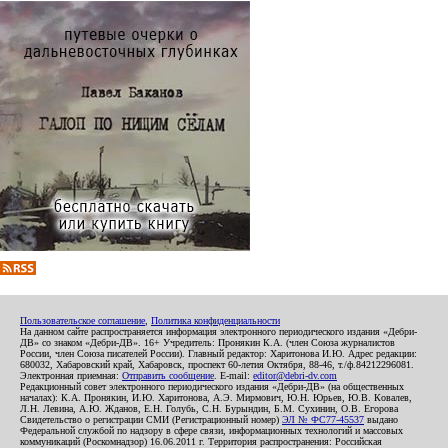
Пользовательское соглашение
,
Политика конфиденциальности
На данном сайте распространяется информация электронного периодического издания «Дебри-
ДВ» со знаком «Дебри-ДВ». 16+ Учредитель: Пронякин К.А. (член Союза журналистов
России, член Союза писателей России). Главный редактор: Харитонова И.Ю. Адрес редакции:
680032, Хабаровский край, Хабаровск, проспект 60-летия Октября, 88-46, т./ф.84212296081.
Электронная приемная:
Отправить сообщение
. E-mail:
editor@debri-dv.com
Редакционный совет электронного периодического издания «Дебри-ДВ» (на общественных
началах): К.А. Пронякин, И.Ю. Харитонова, А.Э. Мирмович, Ю.Н. Юрьев, Ю.В. Ковалев,
Л.Н. Левина, А.Ю. Жданов, Е.Н. Голубь, С.Н. Бурындин, Б.М. Сухинин, О.В. Егорова
Свидетельство о регистрации СМИ (Регистрационный номер)
ЭЛ № ФС77-45537
выдано
Федеральной службой по надзору в сфере связи, информационных технологий и массовых
коммуникаций (Роскомнадзор) 16.06.2011 г. Территория распространения: Российская