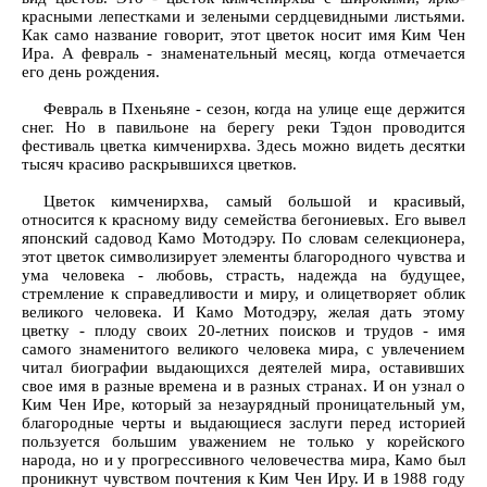
красными лепестками и зелеными сердцевидными листьями.
Как само название говорит, этот цветок носит имя Ким Чен
Ира. А февраль - знаменательный месяц, когда отмечается
его день рождения.
Февраль в Пхеньяне - сезон, когда на улице еще держится
снег. Но в павильоне на берегу реки Тэдон проводится
фестиваль цветка кимченирхва. Здесь можно видеть десятки
тысяч красиво раскрывшихся цветков.
Цветок кимченирхва, самый большой и красивый,
относится к красному виду семейства бегониевых. Его вывел
японский садовод Камо Мотодэру. По словам селекционера,
этот цветок символизирует элементы благородного чувства и
ума человека - любовь, страсть, надежда на будущее,
стремление к справедливости и миру, и олицетворяет облик
великого человека. И Камо Мотодэру, желая дать этому
цветку - плоду своих 20-летних поисков и трудов - имя
самого знаменитого великого человека мира, с увлечением
читал биографии выдающихся деятелей мира, оставивших
свое имя в разные времена и в разных странах. И он узнал о
Ким Чен Ире, который за незаурядный проницательный ум,
благородные черты и выдающиеся заслуги перед историей
пользуется большим уважением не только у корейского
народа, но и у прогрессивного человечества мира, Камо был
проникнут чувством почтения к Ким Чен Иру. И в 1988 году