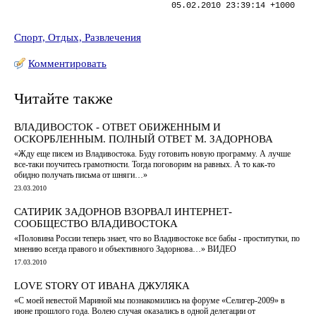
05.02.2010 23:39:14 +1000
Спорт, Отдых, Развлечения
Комментировать
Читайте также
ВЛАДИВОСТОК - ОТВЕТ ОБИЖЕННЫМ И
ОСКОРБЛЕННЫМ. ПОЛНЫЙ ОТВЕТ М. ЗАДОРНОВА
«Жду еще писем из Владивостока. Буду готовить новую программу. А лучше
все-таки поучитесь грамотности. Тогда поговорим на равных. А то как-то
обидно получать письма от шняги…»
23.03.2010
САТИРИК ЗАДОРНОВ ВЗОРВАЛ ИНТЕРНЕТ-
СООБЩЕСТВО ВЛАДИВОСТОКА
«Половина России теперь знает, что во Владивостоке все бабы - проститутки, по
мнению всегда правого и объективного Задорнова…» ВИДЕО
17.03.2010
LOVE STORY ОТ ИВАНА ДЖУЛЯКА
«С моей невестой Мариной мы познакомились на форуме «Селигер-2009» в
июне прошлого года. Волею случая оказались в одной делегации от