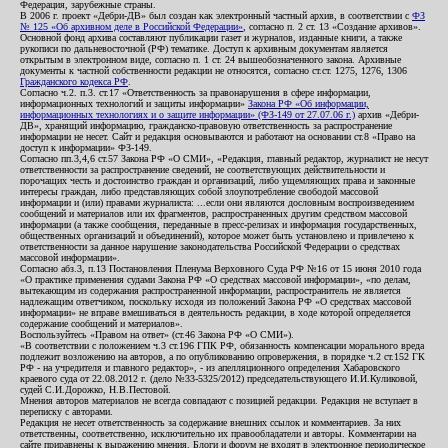
Федерация, зарубежные страны.
В 2006 г. проект «Дебри-ДВ» был создан как электронный частный архив, в соответствии с
ФЗ
№ 125 «Об архивном деле в Российской Федерации»
, согласно п. 2 ст. 13 «Создание архивов».
Основной фонд архива составляют публикации газет и журналов, изданные книги, а также
рукописи по дальневосточной (РФ) тематике. Доступ к архивным документам является
открытым в электронном виде, согласно п. 1 ст. 24 вышеобозначенного закона. Архивные
документы к частной собственности редакции не относятся, согласно ст.ст. 1275, 1276, 1306
Гражданского кодекса РФ
.
Согласно ч.2. п.3. ст.17 «Ответственность за правонарушения в сфере информации,
информационных технологий и защиты информации»
Закона РФ «Об информации,
информационных технологиях и о защите информации» (ФЗ-149 от 27.07.06 г.)
архив «Дебри-
ДВ», хранящий информацию, гражданско-правовую ответственность за распространение
информации не несет. Сайт и редакция основываются и работают на основании ст.8 «Право на
доступ к информации» ФЗ-149.
Согласно пп.3,4,6 ст.57 Закона РФ «О СМИ», «Редакция, главный редактор, журналист не несут
ответственности за распространение сведений, не соответствующих действительности и
порочащих честь и достоинство граждан и организаций, либо ущемляющих права и законные
интересы граждан, либо представляющих собой злоупотребление свободой массовой
информации и (или) правами журналиста: ...если они являются дословным воспроизведением
сообщений и материалов или их фрагментов, распространенных другим средством массовой
информации (а также сообщения, переданные в пресс-релизах и информация государственных,
общественных организаций и объединений), которое может быть установлено и привлечено к
ответственности за данное нарушение законодательства Российской Федерации о средствах
массовой информации».
Согласно абз.3, п.13 Постановления Пленума Верховного Суда РФ №16 от 15 июня 2010 года
«О практике применения судами Закона РФ «О средствах массовой информации», «по делам,
вытекающим из содержания распространенной информации, распространитель не является
надлежащим ответчиком, поскольку исходя из положений Закона РФ «О средствах массовой
информации» не вправе вмешиваться в деятельность редакции, в ходе которой определяется
содержание сообщений и материалов».
Воспользуйтесь «Правом на ответ» (ст.46 Закона РФ «О СМИ»).
«В соответствии с положением ч.3 ст.196 ГПК РФ, обязанность компенсации морального вреда
подлежит возложению на авторов, а по опубликованию опровержения, в порядке ч.2 ст.152 ГК
РФ - на учредителя и главного редактор», - из апелляционного определения Хабаровского
краевого суда от 22.08.2012 г. (дело №33-5325/2012) председательствующего И.И.Куликовой,
судей С.И.Дорожко, Н.В.Пестовой.
Мнения авторов материалов не всегда совпадают с позицией редакции. Редакция не вступает в
переписку с авторами.
Редакция не несет ответственность за содержание внешних ссылок и комментариев. За них
ответственны, соответственно, исключительно их правообладатели и авторы. Комментарии на
сайте приравнены к выражению мнения. Блоги и форум не входят в электронное периодическое