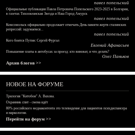
павел попельский
Официальные публикации Павла Петровича Попельского 2023-2025 в Болгарии,
в газетах Тихоокеанская Звезда и Наш Город Амурск
павел попельский
Комсомольск официально продолжает отмечать День памяти жертв сталинских
репрессий: задумаемся...
павел попельский
Кого боится Путин: Сергей Фургал
Евгений Афанасьев
Повышение платы в автобусах за проезд: кто виноват, и что делать?
Олег Паньков
Архив блогов >>
НОВОЕ НА ФОРУМЕ
Трилогия "Китобои" А. Вахова.
Охранник спит - смена идёт
80% российского медиаконтента это телевидение для пациентов психдиспансера
и наркологии.
Перейти на форум >>