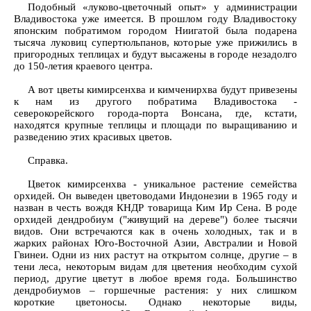
Подобный «луково-цветочный опыт» у администрации
Владивостока уже имеется. В прошлом году Владивостоку
японским побратимом городом Ниигатой была подарена
тысяча луковиц супертюльпанов, которые уже прижились в
пригородных теплицах и будут высажены в городе незадолго
до 150-летия краевого центра.
А вот цветы кимирсенхва и кимченирхва будут привезены
к нам из другого побратима Владивостока -
северокорейского города-порта Вонсана, где, кстати,
находятся крупные теплицы и площади по выращиванию и
разведению этих красивых цветов.
Справка.
Цветок кимирсенхва - уникальное растение семейства
орхидей. Он выведен цветоводами Индонезии в 1965 году и
назван в честь вождя КНДР товарища Ким Ир Сена. В роде
орхидей дендробиум ("живущий на дереве") более тысячи
видов. Они встречаются как в очень холодных, так и в
жарких районах Юго-Восточной Азии, Австралии и Новой
Гвинеи. Одни из них растут на открытом солнце, другие – в
тени леса, некоторым видам для цветения необходим сухой
период, другие цветут в любое время года. Большинство
дендробиумов – горшечные растения: у них слишком
короткие цветоносы. Однако некоторые виды,