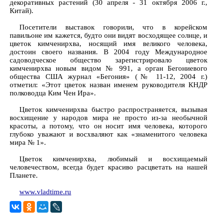
декоративных растений (30 апреля - 31 октября 2006 г.,
Китай).
Посетители выставок говорили, что в корейском
павильоне им кажется, будто они видят восходящее солнце, и
цветок кимченирхва, носящий имя великого человека,
достоин своего названия. В 2004 году Международное
садоводческое общество зарегистрировало цветок
кимченирхва новым видом № 991, а орган Бегониевого
общества США журнал «Бегония» (№ 11-12, 2004 г.)
отметил: «Этот цветок назван именем руководителя КНДР
полководца Ким Чен Ира».
Цветок кимченирхва быстро распространяется, вызывая
восхищение у народов мира не просто из-за необычной
красоты, а потому, что он носит имя человека, которого
глубоко уважают и восхваляют как «знаменитого человека
мира № 1».
Цветок кимченирхва, любимый и восхищаемый
человечеством, всегда будет красиво расцветать на нашей
Планете.
www.vladtime.ru