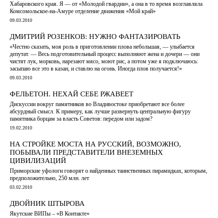
Хабаровского края. Я — от «Молодой гвардии», а она в то время возглавляла
Комсомольское-на-Амуре отделение движения «Мой край»
09.03.2010
ДМИТРИЙ РОЗЕНКОВ: НУЖНО ФАНТАЗИРОВАТЬ
«Честно сказать, моя роль в приготовлении плова небольшая, — улыбается
депутат. — Весь подготовительный процесс выполняют жена и дочери — они
чистят лук, морковь, нарезают мясо, моют рис, а потом уже я подключаюсь:
засыпаю все это в казан, и ставлю на огонь. Иногда плов получается!»
09.03.2010
ФЕЛЬЕТОН. НЕХАЙ СЕБЕ РЖАВЕЕТ
Дискуссии вокруг памятников во Владивостоке приобретают все более
абсурдный смысл. К примеру, как лучше развернуть центральную фигуру
памятника борцам за власть Советов: передом или задом?
19.02.2010
НА СТРОЙКЕ МОСТА НА РУССКИЙ, ВОЗМОЖНО,
ПОБЫВАЛИ ПРЕДСТАВИТЕЛИ ВНЕЗЕМНЫХ
ЦИВИЛИЗАЦИЙ
Приморские уфологи говорят о найденных таинственных пирамидках, которым,
предположительно, 250 млн. лет
03.02.2010
ДВОЙНИК ШТЫРОВА
Якутские ВИПы – «В Контакте»