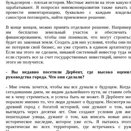
бульдозером - плохая история. Местные жители на этом какую-
зарабатывают. Я попросил минэкономразвития также начать э
провести инвентаризацию, буквально с каждым владель
самостроя поговорить, найти приемлемое решение.
В конце концов, можно принять отдельное решение. Например
им бесплатно земельный участок и обеспечить 
финансированием, чтобы они понимали, что могут строитьс
будет их законная земля. Создать для них условия, чтобы они п
не потеряли свой бизнес, но уже строить в едином архитектур
Если мы этого не сделаем, никакой системный инвестор туда н
если строить все за счет государственных инвестиций, ничего 
этого не получится.
- Вы недавно посетили Дербент, где высоко оцени
руководства города. Что они сделали?
- Мне очень хочется, чтобы мы все думали о будущем. Когд
сегодняшним днем, не видим дальнейшего пути, не ставим себе
не к чему стремиться, и успеха быть не может. В Дербенте ме
поразило именно то, что люди думают о будущем. Несмотря на 
древний город с богатой историей, они думают о том, ка
выглядеть через десятки лет. Они создают условия для жи
пешеходные улицы, думают о том, как вписать новые анс
историческое наследие, которое уже есть. Я пытаюсь этог
практически во всех территориях, где встречаюсь с рук