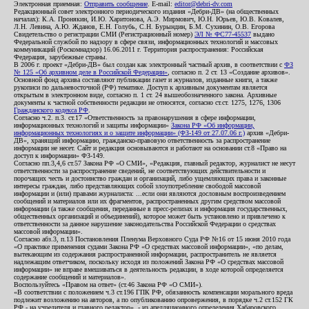
Электронная приемная:
Отправить сообщение
. E-mail:
editor@debri-dv.com
Редакционный совет электронного периодического издания «Дебри-ДВ» (на общественных
началах): К.А. Пронякин, И.Ю. Харитонова, А.Э. Мирмович, Ю.Н. Юрьев, Ю.В. Ковалев,
Л.Н. Левина, А.Ю. Жданов, Е.Н. Голубь, С.Н. Бурындин, Б.М. Сухинин, О.В. Егорова
Свидетельство о регистрации СМИ (Регистрационный номер)
ЭЛ № ФС77-45537
выдано
Федеральной службой по надзору в сфере связи, информационных технологий и массовых
коммуникаций (Роскомнадзор) 16.06.2011 г. Территория распространения: Российская
Федерация, зарубежные страны.
В 2006 г. проект «Дебри-ДВ» был создан как электронный частный архив, в соответствии с
ФЗ
№ 125 «Об архивном деле в Российской Федерации»
, согласно п. 2 ст. 13 «Создание архивов».
Основной фонд архива составляют публикации газет и журналов, изданные книги, а также
рукописи по дальневосточной (РФ) тематике. Доступ к архивным документам является
открытым в электронном виде, согласно п. 1 ст. 24 вышеобозначенного закона. Архивные
документы к частной собственности редакции не относятся, согласно ст.ст. 1275, 1276, 1306
Гражданского кодекса РФ
.
Согласно ч.2. п.3. ст.17 «Ответственность за правонарушения в сфере информации,
информационных технологий и защиты информации»
Закона РФ «Об информации,
информационных технологиях и о защите информации» (ФЗ-149 от 27.07.06 г.)
архив «Дебри-
ДВ», хранящий информацию, гражданско-правовую ответственность за распространение
информации не несет. Сайт и редакция основываются и работают на основании ст.8 «Право на
доступ к информации» ФЗ-149.
Согласно пп.3,4,6 ст.57 Закона РФ «О СМИ», «Редакция, главный редактор, журналист не несут
ответственности за распространение сведений, не соответствующих действительности и
порочащих честь и достоинство граждан и организаций, либо ущемляющих права и законные
интересы граждан, либо представляющих собой злоупотребление свободой массовой
информации и (или) правами журналиста: ...если они являются дословным воспроизведением
сообщений и материалов или их фрагментов, распространенных другим средством массовой
информации (а также сообщения, переданные в пресс-релизах и информация государственных,
общественных организаций и объединений), которое может быть установлено и привлечено к
ответственности за данное нарушение законодательства Российской Федерации о средствах
массовой информации».
Согласно абз.3, п.13 Постановления Пленума Верховного Суда РФ №16 от 15 июня 2010 года
«О практике применения судами Закона РФ «О средствах массовой информации», «по делам,
вытекающим из содержания распространенной информации, распространитель не является
надлежащим ответчиком, поскольку исходя из положений Закона РФ «О средствах массовой
информации» не вправе вмешиваться в деятельность редакции, в ходе которой определяется
содержание сообщений и материалов».
Воспользуйтесь «Правом на ответ» (ст.46 Закона РФ «О СМИ»).
«В соответствии с положением ч.3 ст.196 ГПК РФ, обязанность компенсации морального вреда
подлежит возложению на авторов, а по опубликованию опровержения, в порядке ч.2 ст.152 ГК
РФ - на учредителя и главного редактор», - из апелляционного определения Хабаровского