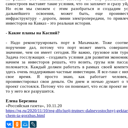
самостроев выставят такие условия, что он заплачет и сразу уй
Но если мы сможем с этим разобраться и создадим ус
дальнейшего освоения, может быть, еще проинвес
инфраструктуру - дороги, линии электропередачи, то привле
инвесторов на Кавказ - это реальная история.
- Какие планы на Каспий?
- Надо реконструировать порт в Махачкале. Тоже соотве
поручение дал, потому что порт может иметь совершен
значение, чем он имеет сегодня. Не важно, грузовое или тури
Задача госслужащих - создавать условия для развития экономи
начнем за инвесторов решать, что возить, грузы или пасса
поломается. Каждый должен работать в рамках своей компет
здесь очень поддерживаю частные инвестиции. Я все-таки с ни
свое время. Я просто знаю, как работает человек
проинвестировал свои деньги. Он днем и ночью думает о 
проект состоялся. Потому что он понимает, что если проект не
то у него все разрушится.
Елена Березина
«Российская газета», 10.11.20
https://rg.ru/2020/11/10/reg-dfo/iurij-trutnev-dalnevostochnyj-gektar
chem-ia-gorzhus.html