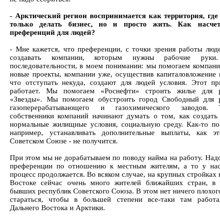
- Арктический регион воспринимается как территория, где
только делать бизнес, но и просто жить. Как насче
преференций для людей?
- Мне кажется, что преференции, с точки зрения работы люд
создавать компании, которым нужны рабочие руки.
последовательности, в моем понимании: мы помогаем компани
новые проекты, компании уже, осуществив капиталовложение 
что отступать некуда, создают для людей условия. Этот п
работает. Мы помогаем «Роснефти» строить жилье для р
«Звезды». Мы помогаем обустроить город Свободный для 
газоперерабатывающего и газохимического заводов
собственники компаний начинают думать о том, как создать
нормальные жилищные условия, социальную среду. Как-то по
например, устанавливать дополнительные выплаты, как э
Советском Союзе - не получится.
При этом мы не дорабатываем по поводу найма на работу. Надо
преференции по отношению к местным жителям, а то у на
процесс продолжается. Во всяком случае, на крупных стройках
Востоке сейчас очень много жителей ближайших стран, в
бывших республик Советского Союза. В этом нет ничего плохог
стараться, чтобы в большей степени все-таки там работ
Дальнего Востока и Арктики.