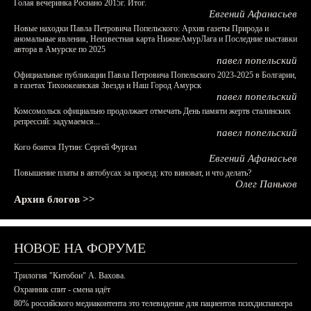
Голая вечеринка Роснано 2015г. Итог.
Евгений Афанасьев
Новые находки Павла Петровича Попельского: Архив газеты Природа и
аномальные явления, Неизвестная карта НижнеАмурЛага и Последние выставки
автора в Амурске по 2025
павел попельский
Официальные публикации Павла Петровича Попельского 2023-2025 в Болгарии,
в газетах Тихоокеанская Звезда и Наш Город Амурск
павел попельский
Комсомольск официально продолжает отмечать День памяти жертв сталинских
репрессий: задумаемся...
павел попельский
Кого боится Путин: Сергей Фургал
Евгений Афанасьев
Повышение платы в автобусах за проезд: кто виноват, и что делать?
Олег Паньков
Архив блогов >>
НОВОЕ НА ФОРУМЕ
Трилогия "Китобои" А. Вахова.
Охранник спит - смена идёт
80% российского медиаконтента это телевидение для пациентов психдиспансера