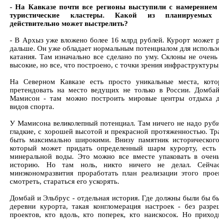
- На Кавказе почти все регионы выступили с намерением
туристические кластеры. Какой из планируемых 
действительно может выстрелить?
- В Архыз уже вложено более 16 млрд рублей. Курорт может р
дальше. Он уже обладает нормальным потенциалом для использо
катания. Там изначально все сделано по уму. Склоны не очень
высокие, но все, что построено, с точки зрения инфраструктуры
На Северном Кавказе есть просто уникальные места, кот
претендовать на место ведущих не только в России. Домбай
Мамисон - там можно построить мировые центры отдыха д
видов спорта.
У Мамисона великолепный потенциал. Там ничего не надо руби
гладкие, с хорошей высотой и прекрасной протяженностью. Тр
быть максимально широкими. Внизу памятник исторического
который может придать определенный шарм курорту, есть
минеральной воды. Это можно все вместе упаковать в очен
историю. Но там ноль, никто ничего не делал. Сейча
минэкономразвития проработать план реализации этого прое
смотреть, стараться его ускорять.
Домбай и Эльбрус - отдельная история. Где должны были бы б
деревни курорта, такая конгломерация настроек - без разре
проектов, кто вдоль, кто поперек, кто наискосок. Но приход