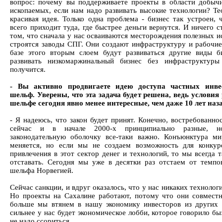
вопрос: почему вы поддерживаете проекты в области добыч
ископаемых, если нам надо развивать высокие технологии? Те
красивая идея. Только одна проблема - бизнес так устроен, 
всего приходит туда, где быстрее деньги вернутся. И ничего 
том, что сначала у нас осваиваются месторождения полезных и
строятся заводы СПГ. Они создают инфраструктуру и рабочие
базе этого вторым слоем будут развиваться другие виды б
развивать низкомаржинальный бизнес без инфраструктуры
получится.
- Вы активно продвигаете идею доступа частных инве
шельф. Уверены, что эта задача будет решена, ведь условия
шельфе сегодня явно менее интересные, чем даже 10 лет наз
- Я надеюсь, что закон будет принят. Конечно, востребованно
сейчас и в начале 2000-х принципиально разные, н
законодательную оболочку все-таки важно. Конъюнктура м
меняется, но если мы не создаем возможность для конкур
привлечения в этот сектор денег и технологий, то мы всегда 
отставать. Сегодня мы уже в десятки раз отстаем от темпо
шельфа Норвегией.
Сейчас санкции, и вдруг оказалось, что у нас никаких технологи
Но проекты на Сахалине работают, потому что они совмест
больше мы втянем в нашу экономику инвесторов из других 
сильнее у нас будет экономическое лобби, которое говорило бы
не надо ссориться.