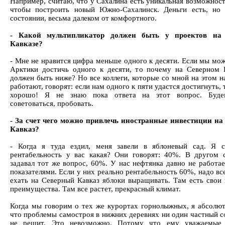
Например, считаю, что у Сахалина есть уникальная возможност
чтобы построить новый Южно-Сахалинск. Деньги есть, но
состоянии, весьма далеком от комфортного.
- Какой мультипликатор должен быть у проектов на
Кавказе?
- Мне не нравится цифра меньше одного к десяти. Если мы мож
Арктики достичь одного к десяти, то почему на Северном 
должен быть ниже? Но все коллеги, которые со мной на этом н
работают, говорят: если нам одного к пяти удастся достигнуть, 
хорошо! Я не знаю пока ответа на этот вопрос. Буде
советоваться, пробовать.
- За счет чего можно привлечь иностранные инвестиции н
Кавказ?
- Когда я туда ездил, меня завели в яблоневый сад. Я 
рентабельность у вас какая? Они говорят: 40%. В другом с
задавал тот же вопрос, 60%. У нас нефтянка давно не работае
показателями. Если у них реально рентабельность 60%, надо вс
ехать на Северный Кавказ яблоки выращивать. Там есть свои
преимущества. Там все растет, прекрасный климат.
Когда мы говорим о тех же курортах горнолыжных, я абсолют
что проблемы самостроя в нижних деревнях ни один частный с
не решит. Это невозможно. Потому что ему уважаемые 