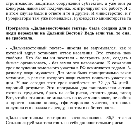
строительство защитных сооружений субъектам, а уже они р
конкурсы, нанимают подрядчика, контролируют его работу. Я с
в этом случае были в ответе и те и другие. И министерство, и 
Губернаторы там уже поменялись. Руководство министерства та
Программа «Дальневосточный гектар» была создана для т
люди переехали на Дальний Восток? Ведь если так, то она,
не сработала.
- «Дальневосточный гектар» никогда не задумывался, как и
который вдруг остановит отток населения. Это степень эко
свободы. Что бы вы ни захотели - построить дом, создать 
бизнес организовать, - без земли это невозможно. К сожалени
срок получения земельного участка в РФ исчисляется годами. 3-
разному люди мучаются. Для меня было принципиально важно
механизм, в рамках которого люди смогут получать участок з
дни. У нас сегодня этот срок колеблется от 32 до 34 дней.
хороший результат. Это программа для экономически актив
готовых трудиться, брать на себя риски, строить дома, завод
Вот, чтобы эти люди не мыкались по куче чиновников, не собир
а просто нажали кнопку, сформировали участок, отправил
получили его сначала в аренду, а потом в собственность.
«Дальневосточным гектаром» воспользовались 86,5 тысяч
Столько людей захотели взять на себя дополнительные риски.