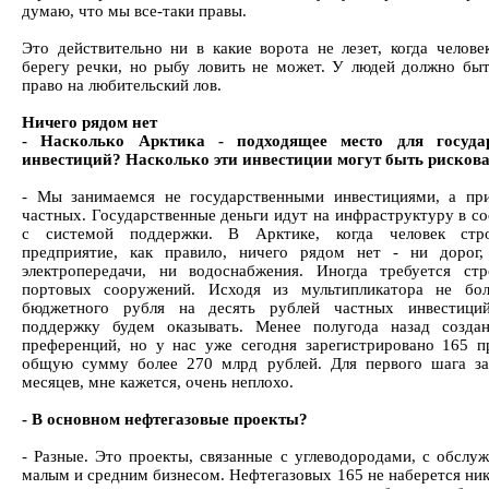
думаю, что мы все-таки правы.
Это действительно ни в какие ворота не лезет, когда челове
берегу речки, но рыбу ловить не может. У людей должно быт
право на любительский лов.
Ничего рядом нет
- Насколько Арктика - подходящее место для госуда
инвестиций? Насколько эти инвестиции могут быть рисков
- Мы занимаемся не государственными инвестициями, а пр
частных. Государственные деньги идут на инфраструктуру в со
с системой поддержки. В Арктике, когда человек стр
предприятие, как правило, ничего рядом нет - ни дорог
электропередачи, ни водоснабжения. Иногда требуется стр
портовых сооружений. Исходя из мультипликатора не бол
бюджетного рубля на десять рублей частных инвестици
поддержку будем оказывать. Менее полугода назад созда
преференций, но у нас уже сегодня зарегистрировано 165 п
общую сумму более 270 млрд рублей. Для первого шага за
месяцев, мне кажется, очень неплохо.
- В основном нефтегазовые проекты?
- Разные. Это проекты, связанные с углеводородами, с обслуж
малым и средним бизнесом. Нефтегазовых 165 не наберется ник