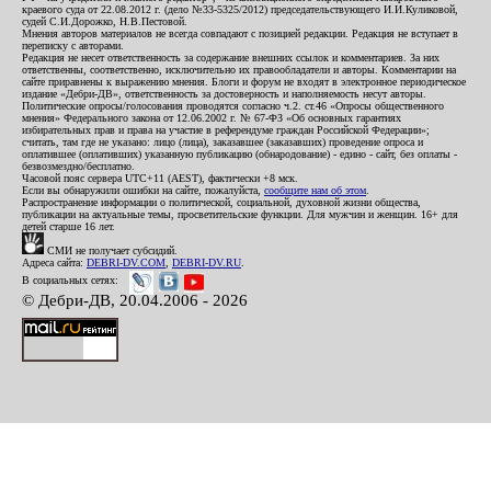
краевого суда от 22.08.2012 г. (дело №33-5325/2012) председательствующего И.И.Куликовой,
судей С.И.Дорожко, Н.В.Пестовой.
Мнения авторов материалов не всегда совпадают с позицией редакции. Редакция не вступает в
переписку с авторами.
Редакция не несет ответственность за содержание внешних ссылок и комментариев. За них
ответственны, соответственно, исключительно их правообладатели и авторы. Комментарии на
сайте приравнены к выражению мнения. Блоги и форум не входят в электронное периодическое
издание «Дебри-ДВ», ответственность за достоверность и наполняемость несут авторы.
Политические опросы/голосования проводятся согласно ч.2. ст.46 «Опросы общественного
мнения» Федерального закона от 12.06.2002 г. № 67-ФЗ «Об основных гарантиях
избирательных прав и права на участие в референдуме граждан Российской Федерации»;
считать, там где не указано: лицо (лица), заказавшее (заказавших) проведение опроса и
оплатившее (оплативших) указанную публикацию (обнародование) - едино - сайт, без оплаты -
безвозмездно/бесплатно.
Часовой пояс сервера UTC+11 (AEST), фактически +8 мск.
Если вы обнаружили ошибки на сайте, пожалуйста,
сообщите нам об этом
.
Распространение информации о политической, социальной, духовной жизни общества,
публикации на актуальные темы, просветительские функции. Для мужчин и женщин. 16+ для
детей старше 16 лет.
СМИ не получает субсидий.
Адреса сайта:
DEBRI-DV.COM
,
DEBRI-DV.RU
.
В социальных сетях:
© Дебри-ДВ, 20.04.2006 - 2026