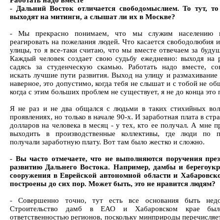
Работать надо вместе
- Дальний Восток отличается свободомыслием. То тут, т
выходят на митинги, а слышат ли их в Москве?
- Мы прекрасно понимаем, что мы служим населению 
реагировать на пожелания людей. Что касается свободолюбия и
улицы, то я все-таки считаю, что мы вместе отвечаем за буду
Каждый человек создает свою судьбу ежедневно: выходя на 
садясь за студенческую скамью. Работать надо вместе, сов
искать лучшие пути развития. Выход на улицу и размахивание 
наверное, это допустимо, когда тебя не слышат и с тобой не о
когда с этим больших проблем не существует, я не до конца это
Я не раз и не два общался с людьми в таких стихийных во
проявлениях, но только в начале 90-х. И заработная плата в стр
долларов на человека в месяц - у тех, кто ее получал. А мне 
выходить в производственные коллективы, где люди по п
получали заработную плату. Вот там было жестко и сложно.
- Вы часто отмечаете, что не выполняются поручения пре
развитию Дальнего Востока. Например, дамбы и берегоук
сооружения в Еврейской автономной области и Хабаровск
построены до сих пор. Может быть, это не нравится людям?
- Совершенно точно, тут есть все основания быть недо
Строительство дамб в ЕАО и Хабаровском крае был
ответственностью регионов, поскольку минприроды перечисляет