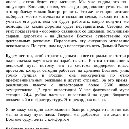
числе - отток будет еще меньше. Мы уже видим это по с
полугодия. Конечно, плохо, что люди продолжают уезжать, но
что проблему можно быстро решить. Это же не вопрос агитаци
выбирает место жительства и создания семьи, исходя из того,
учиться его дети, кем он будет работать, какую получит м
помощь, по каким дорогам будет передвигаться. Сегодня б
этих показателей - особенно связанных со школами, больницам
садами, дорогами - на Дальнем Востоке существенно ху
центральных регионах. Переломить эту ситуацию мгновенно
невозможно. По сути, нам надо перестроить весь Дальний Восто
Будем честны, чтобы тратить деньги - а все социальные статьи 
надо сначала научиться их зарабатывать. В этом отношении
неплохой путь, потому что та система поддержки инвес
проектов, которая сегодня работает на Дальнем Востоке, уник
точно лучшая в России, она конкурентна по отн
преференциальным режимам в других странах. За это время
реализацию вместе с инвесторами более 2600 инвест
осуществлено 1,3 трлн инвестиций. У нас фактический муль
сегодня 24,4 рубля частных инвестиций на один бюджетн
вложенный в инфраструктуру. Это рекордная цифра.
Я не вижу сегодня возможности быстро прекратить отток нас
мы по этому пути идем. Уверен, мы добьемся, что люди и 
Востоке будут жить с комфортом.