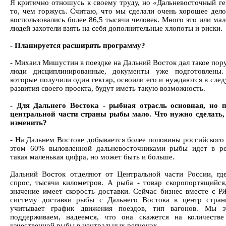
Я критично отношусь к своему труду, но «Дальневосточный гек
то, чем горжусь. Считаю, что мы сделали очень хорошее дело
воспользовались более 86,5 тысячи человек. Много это или ма
людей захотели взять на себя дополнительные хлопоты и риски.
- Планируется расширять программу?
- Михаил Мишустин в поездке на Дальний Восток дал такое пор
люди дисциплинированные, документы уже подготовлены.
которые получили один гектар, освоили его и нуждаются в сле
развития своего проекта, будут иметь такую возможность.
- Для Дальнего Востока - рыбная отрасль основная, но 
центральной части страны рыбы мало. Что нужно сделать,
изменить?
- На Дальнем Востоке добывается более половины российского 
этом 60% выловленной дальневосточниками рыбы идет в р
такая маленькая цифра, но может быть и больше.
Дальний Восток отделяют от Центральной части России, гд
спрос, тысячи километров. А рыба - товар скоропортящийся
значение имеет скорость доставки. Сейчас бизнес вместе с Р
систему доставки рыбы с Дальнего Востока в центр стран
учитывает график движения поездов, тип вагонов. Мы э
поддерживаем, надеемся, что она скажется на количеств
качественной рыбы в центральных регионах.