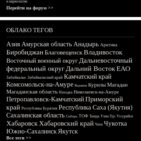
и наркологии.
Перейти на форум >>
ОБЛАКО ТЕГОВ
Азия
Амурская область
Анадырь
Арктика
Биробиджан
Владивосток
Благовещенск
Дальневосточный
Восточный военный округ
федеральный округ
Дальний Восток
ЕАО
Камчатский край
Забайкалье
Забайкальский край
Комсомольск-на-Амуре
Магадан
Курилы
Корякия
Магаданская область
Николаевск-на-Амуре
Находка
Приморский
Петропавловск-Камчатский
край
Республика Саха (Якутия)
Республика Бурятия
Сахалинская область
ТОФ
Тында
Улан-Удэ
Уссурийск
Сибирь
Хабаровск
Хабаровский край
Чукотка
Чита
Южно-Сахалинск
Якутск
Все теги >>