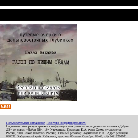
Пользовательское соглашение
,
Политика конфиденциальности
На данном сайте распространяется информация электронного периодического издания «Дебри-
ДВ» со знаком «Дебри-ДВ». 16+ Учредитель: Пронякин К.А. (член Союза журналистов
России, член Союза писателей России). Главный редактор: Харитонова И.Ю. Адрес редакции:
680032, Хабаровский край, Хабаровск, проспект 60-летия Октября, 88-46, т./ф.84212296081.