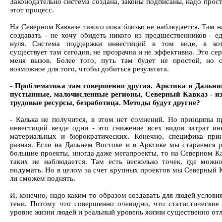
Законодательно система создана, законы подписаны, надо прос
этот процесс.
На Северном Кавказе такого пока близко не наблюдается. Там н
создавать - не хочу обидеть никого из предшественников - ед
нуля. Система поддержки инвестиций в том виде, в ко
существует там сегодня, не прозрачна и не эффективна. Это се
меня вызов. Более того, путь там будет не простой, но 
возможное для того, чтобы добиться результата.
- Проблематика там совершенно другая. Арктика и Дальни
пустынные, малочисленные регионы, Северный Кавказ - и
трудовые ресурсы, безработица. Методы будут другие?
- Калька не получится, в этом нет сомнений. Но принципы п
инвестиций везде одни - это снижение всех видов затрат ин
материальных и бюрократических. Конечно, специфика при
разная. Если на Дальнем Востоке и в Арктике мы стараемся р
большие проекты, иногда даже мегапроекты, то на Северном Ка
таких не наблюдается. Там есть несколько точек, где можн
подумать. Но в целом за счет крупных проектов мы Северный К
ли сможем поднять.
И, конечно, надо каким-то образом создавать для людей услови
тени. Потому что совершенно очевидно, что статистические
уровне жизни людей и реальный уровень жизни существенно от