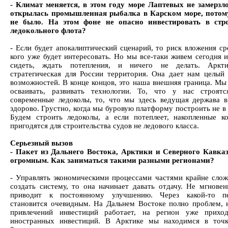
- Климат меняется, в этом году море Лаптевых не замерзло
открылась промышленная рыбалка в Карском море, потому
не было. На этом фоне не опасно инвестировать в стро
ледокольного флота?
- Если будет апокалиптический сценарий, то риск вложения ср
кого уже будет интересовать. Но мы все-таки живем сегодня 
сидеть, ждать потепления, и ничего не делать. Аркт
стратегическая для России территория. Она дает нам целый
возможностей. В конце концов, это наша внешняя граница. Мы
осваивать, развивать технологии. То, что у нас строят
современные ледоколы, то, что мы здесь ведущая держава в
здорово. Грустно, когда мы буровую платформу построить не в
Будем строить ледоколы, а если потеплеет, накопленные к
пригодятся для строительства судов не ледового класса.
Серьезный вызов
- Пакет из Дальнего Востока, Арктики и Северного Кавка
огромным. Как заниматься такими разными регионами?
- Управлять экономическими процессами частями крайне слож
создать систему, то она начинает давать отдачу. Не мгновен
приводит к постоянному улучшению. Через какой-то п
становится очевидным. На Дальнем Востоке полно проблем, 
привлечений инвестиций работает, на регион уже прихо
иностранных инвестиций. В Арктике мы находимся в точк