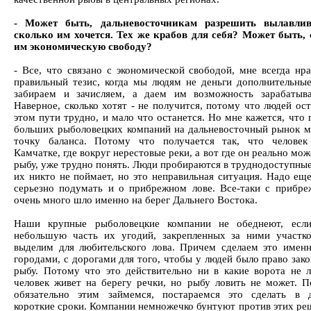
- Может быть, дальневосточникам разрешить вылавлив
сколько им хочется. Тех же крабов для себя? Может быть, 
им экономическую свободу?
- Все, что связано с экономической свободой, мне всегда нра
правильный тезис, когда мы людям не деньги дополнительные
забираем и зачисляем, а даем им возможность зарабатыв
Наверное, сколько хотят - не получится, потому что людей ос
этом пути трудно, и мало что останется. Но мне кажется, что
больших рыболовецких компаний на дальневосточный рынок 
точку баланса. Потому что получается так, что человек
Камчатке, где вокруг нерестовые реки, а вот где он реально мо
рыбу, уже трудно понять. Люди пробираются в труднодоступные
их никто не поймает, но это неправильная ситуация. Надо еще
серьезно подумать и о прибрежном лове. Все-таки с прибре
очень много шло именно на берег Дальнего Востока.
Наши крупные рыболовецкие компании не обеднеют, если
небольшую часть их угодий, закрепленных за ними участк
выделим для любительского лова. Причем сделаем это имен
городами, с дорогами для того, чтобы у людей было право зак
рыбу. Потому что это действительно ни в какие ворота не ле
человек живет на берегу речки, но рыбу ловить не может. 
обязательно этим займемся, постараемся это сделать в 
короткие сроки. Компании немножечко бунтуют против этих реш