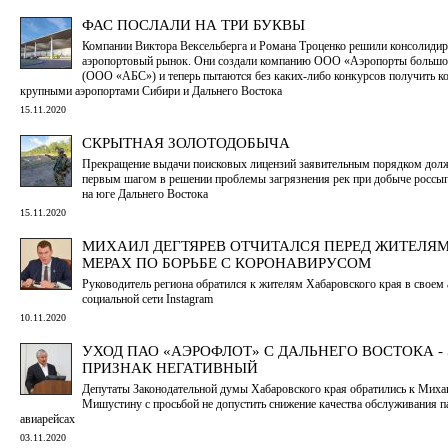
ФАС ПОСЛАЛИ НА ТРИ БУКВЫ
Компании Виктора Вексельберга и Романа Троценко решили консолидир
аэропортовый рынок. Они создали компанию ООО «Аэропорты большо
(ООО «АБС») и теперь пытаются без каких-либо конкурсов получить ко
крупными аэропортами Сибири и Дальнего Востока
15.11.2020
СКРЫТНАЯ ЗОЛОТОДОБЫЧА
Прекращение выдачи поисковых лицензий заявительным порядком долж
первым шагом в решении проблемы загрязнения рек при добыче россып
на юге Дальнего Востока
15.11.2020
МИХАИЛ ДЕГТЯРЕВ ОТЧИТАЛСЯ ПЕРЕД ЖИТЕЛЯМ
МЕРАХ ПО БОРЬБЕ С КОРОНАВИРУСОМ
Руководитель региона обратился к жителям Хабаровского края в своем 
социальной сети Instagram
10.11.2020
УХОД ПАО «АЭРОФЛОТ» С ДАЛЬНЕГО ВОСТОКА -
ПРИЗНАК НЕГАТИВНЫЙ
Депутаты Законодательной думы Хабаровского края обратились к Миха
Мишустину с просьбой не допустить снижение качества обслуживания п
авиарейсах
03.11.2020