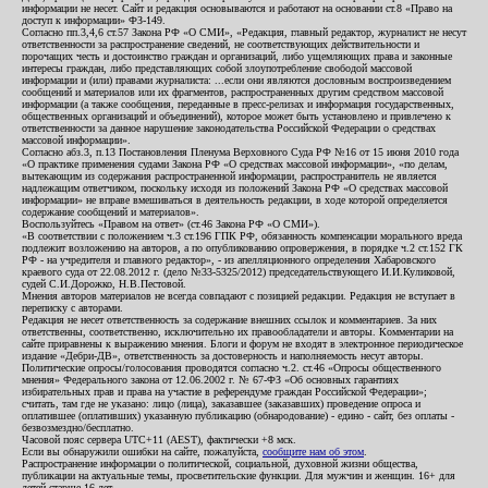
информации не несет. Сайт и редакция основываются и работают на основании ст.8 «Право на
доступ к информации» ФЗ-149.
Согласно пп.3,4,6 ст.57 Закона РФ «О СМИ», «Редакция, главный редактор, журналист не несут
ответственности за распространение сведений, не соответствующих действительности и
порочащих честь и достоинство граждан и организаций, либо ущемляющих права и законные
интересы граждан, либо представляющих собой злоупотребление свободой массовой
информации и (или) правами журналиста: ...если они являются дословным воспроизведением
сообщений и материалов или их фрагментов, распространенных другим средством массовой
информации (а также сообщения, переданные в пресс-релизах и информация государственных,
общественных организаций и объединений), которое может быть установлено и привлечено к
ответственности за данное нарушение законодательства Российской Федерации о средствах
массовой информации».
Согласно абз.3, п.13 Постановления Пленума Верховного Суда РФ №16 от 15 июня 2010 года
«О практике применения судами Закона РФ «О средствах массовой информации», «по делам,
вытекающим из содержания распространенной информации, распространитель не является
надлежащим ответчиком, поскольку исходя из положений Закона РФ «О средствах массовой
информации» не вправе вмешиваться в деятельность редакции, в ходе которой определяется
содержание сообщений и материалов».
Воспользуйтесь «Правом на ответ» (ст.46 Закона РФ «О СМИ»).
«В соответствии с положением ч.3 ст.196 ГПК РФ, обязанность компенсации морального вреда
подлежит возложению на авторов, а по опубликованию опровержения, в порядке ч.2 ст.152 ГК
РФ - на учредителя и главного редактор», - из апелляционного определения Хабаровского
краевого суда от 22.08.2012 г. (дело №33-5325/2012) председательствующего И.И.Куликовой,
судей С.И.Дорожко, Н.В.Пестовой.
Мнения авторов материалов не всегда совпадают с позицией редакции. Редакция не вступает в
переписку с авторами.
Редакция не несет ответственность за содержание внешних ссылок и комментариев. За них
ответственны, соответственно, исключительно их правообладатели и авторы. Комментарии на
сайте приравнены к выражению мнения. Блоги и форум не входят в электронное периодическое
издание «Дебри-ДВ», ответственность за достоверность и наполняемость несут авторы.
Политические опросы/голосования проводятся согласно ч.2. ст.46 «Опросы общественного
мнения» Федерального закона от 12.06.2002 г. № 67-ФЗ «Об основных гарантиях
избирательных прав и права на участие в референдуме граждан Российской Федерации»;
считать, там где не указано: лицо (лица), заказавшее (заказавших) проведение опроса и
оплатившее (оплативших) указанную публикацию (обнародование) - едино - сайт, без оплаты -
безвозмездно/бесплатно.
Часовой пояс сервера UTC+11 (AEST), фактически +8 мск.
Если вы обнаружили ошибки на сайте, пожалуйста,
сообщите нам об этом
.
Распространение информации о политической, социальной, духовной жизни общества,
публикации на актуальные темы, просветительские функции. Для мужчин и женщин. 16+ для
детей старше 16 лет.