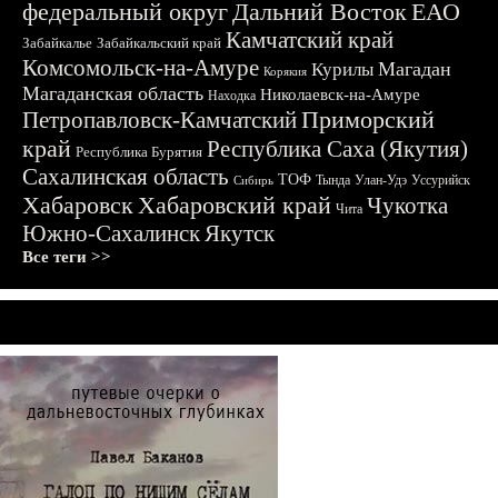
федеральный округ
Дальний Восток
ЕАО
Камчатский край
Забайкалье
Забайкальский край
Комсомольск-на-Амуре
Магадан
Курилы
Корякия
Магаданская область
Николаевск-на-Амуре
Находка
Приморский
Петропавловск-Камчатский
край
Республика Саха (Якутия)
Республика Бурятия
Сахалинская область
ТОФ
Тында
Улан-Удэ
Уссурийск
Сибирь
Хабаровск
Хабаровский край
Чукотка
Чита
Южно-Сахалинск
Якутск
Все теги >>