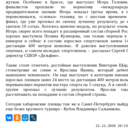
жуткая. Особенно в брассе, где выступал Игорь Голови
финалистов проплыли по нормативу «международ
предварительном заплыве Игорь показал третье время, в 
переволновался, «сломал» технику, но с шестым времене
финал, где уже проплыл по своему лучшему результату, до 
хватило 10 сотых. Хотелось конечно медаль, но результат очен
Игорь скорее всего попадет в расширенный состав сборной Рос
хорошо выступила Полина Кузнецова, она только перешла в
юниоров и сейчас в составе взрослых спортсменов заняла 1
дистанции 400 метров комплекс. Я доволен выступлениям
опытных, и совсем молодых спортсменов, - рассказал Сергей 
директор СШОР «Дельфин».
Также стоит отметить достойные выступления Виктории Шар
стометровке на спине и Ярослава Яшина, который дебют
нынешнем чемпионате. Он еще выступает в категории юноши
взрослых пловцов занял 24 место на дистанции 400 метров вол
перевыполнил норматив мастера спорта на 5 секунд. А в своей
группе проплыл с лучшим результатом. Ярослав та
рассчитывать на попадание в состав сборной страны.
Сегодня хабаровские пловцы там же в Санкт-Петербурге выйду
еще более крупного турнира - Кубок Владимира Сальникова.
21.12.2020 20:13