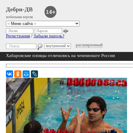
Дебри-ДВ
мобильная версия
Логин
Пароль
Регистрация
/
Забыли пароль?
расширенный
Хабаровские пловцы отличились на чемпионате России