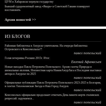
ЦУМ в Хабаровске вернули государству
Бывший судоремонтный завод «Якорь» в Советской Гавани планируют
восстановить
Архив новостей >>
ИЗ БЛОГОВ
Районная библиотека в Амурске уничтожена. На очереди библиотека
Островского в Комсомольске?!
павел попельский
Голая вечеринка Роснано 2015г. Итог.
Евгений Афанасьев
Новые находки Павла Петровича Попельского: Архив газеты Природа и
аномальные явления, Неизвестная карта НижнеАмурЛага и Последние выставки
автора в Амурске по 2025
павел попельский
Официальные публикации Павла Петровича Попельского 2023-2025 в Болгарии,
в газетах Тихоокеанская Звезда и Наш Город Амурск
павел попельский
Комсомольск официально продолжает отмечать День памяти жертв сталинских
репрессий: задумаемся...
павел попельский