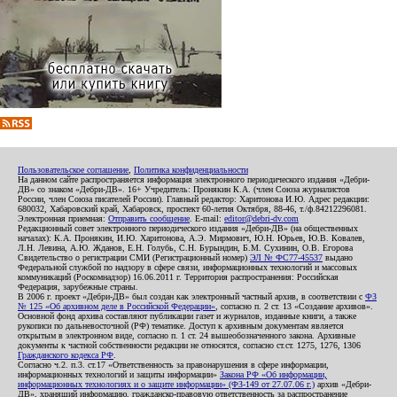
Пользовательское соглашение
,
Политика конфиденциальности
На данном сайте распространяется информация электронного периодического издания «Дебри-
ДВ» со знаком «Дебри-ДВ». 16+ Учредитель: Пронякин К.А. (член Союза журналистов
России, член Союза писателей России). Главный редактор: Харитонова И.Ю. Адрес редакции:
680032, Хабаровский край, Хабаровск, проспект 60-летия Октября, 88-46, т./ф.84212296081.
Электронная приемная:
Отправить сообщение
. E-mail:
editor@debri-dv.com
Редакционный совет электронного периодического издания «Дебри-ДВ» (на общественных
началах): К.А. Пронякин, И.Ю. Харитонова, А.Э. Мирмович, Ю.Н. Юрьев, Ю.В. Ковалев,
Л.Н. Левина, А.Ю. Жданов, Е.Н. Голубь, С.Н. Бурындин, Б.М. Сухинин, О.В. Егорова
Свидетельство о регистрации СМИ (Регистрационный номер)
ЭЛ № ФС77-45537
выдано
Федеральной службой по надзору в сфере связи, информационных технологий и массовых
коммуникаций (Роскомнадзор) 16.06.2011 г. Территория распространения: Российская
Федерация, зарубежные страны.
В 2006 г. проект «Дебри-ДВ» был создан как электронный частный архив, в соответствии с
ФЗ
№ 125 «Об архивном деле в Российской Федерации»
, согласно п. 2 ст. 13 «Создание архивов».
Основной фонд архива составляют публикации газет и журналов, изданные книги, а также
рукописи по дальневосточной (РФ) тематике. Доступ к архивным документам является
открытым в электронном виде, согласно п. 1 ст. 24 вышеобозначенного закона. Архивные
документы к частной собственности редакции не относятся, согласно ст.ст. 1275, 1276, 1306
Гражданского кодекса РФ
.
Согласно ч.2. п.3. ст.17 «Ответственность за правонарушения в сфере информации,
информационных технологий и защиты информации»
Закона РФ «Об информации,
информационных технологиях и о защите информации» (ФЗ-149 от 27.07.06 г.)
архив «Дебри-
ДВ», хранящий информацию, гражданско-правовую ответственность за распространение