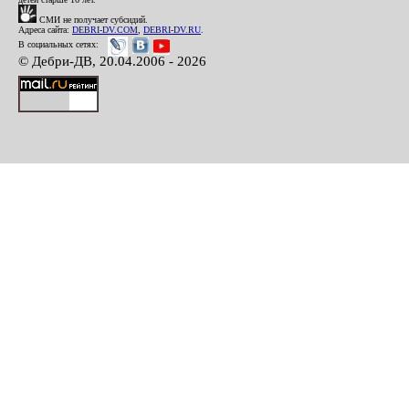
СМИ не получает субсидий.
Адреса сайта:
DEBRI-DV.COM
,
DEBRI-DV.RU
.
В социальных сетях:
© Дебри-ДВ, 20.04.2006 - 2026