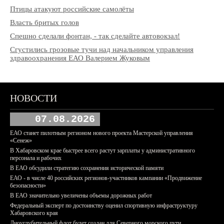
Птицы атакуют российские самолёты
Власть бритых голов
Спешно сделали фонтан, - так сделайте автовокзал!
Сгустились грозовые тучи над начальником управления
здравоохранения ЕАО Валерием Жуковым
НОВОСТИ
07.08.2026
ЕАО станет пилотным регионом нового проекта Мастерской управления
«Сенеж»
В Хабаровском крае быстрее всего растут зарплаты у административного
персонала и рабочих
В ЕАО обсудили стратегию сохранения исторической памяти
ЕАО - в числе 40 российских регионов-участников кампании «Продвижение
безопасности»
В ЕАО значительно увеличены объемы дорожных работ
Федеральный эксперт по достоинству оценил спортивную инфраструктуру
Хабаровского края
Дноуглубительный флот будет создан для Северного морского пути