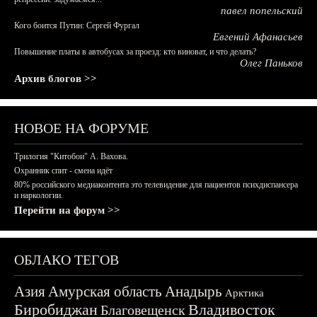
павел попельский
Кого боится Путин: Сергей Фургал
Евгений Афанасьев
Повышение платы в автобусах за проезд: кто виноват, и что делать?
Олег Паньков
Архив блогов >>
НОВОЕ НА ФОРУМЕ
Трилогия "Китобои" А. Вахова.
Охранник спит - смена идёт
80% российского медиаконтента это телевидение для пациентов психдиспансера
и наркологии.
Перейти на форум >>
ОБЛАКО ТЕГОВ
Азия
Амурская область
Анадырь
Арктика
Биробиджан
Владивосток
Благовещенск