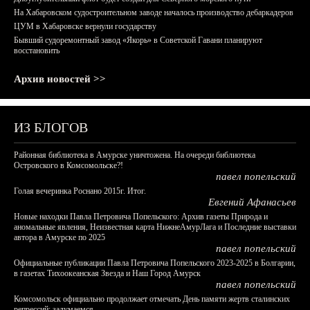
На Хабаровском судостроительном заводе началось производство дебаркадеров
ЦУМ в Хабаровске вернули государству
Бывший судоремонтный завод «Якорь» в Советской Гавани планируют
восстановить
Архив новостей >>
ИЗ БЛОГОВ
Районная библиотека в Амурске уничтожена. На очереди библиотека
Островского в Комсомольске?!
павел попельский
Голая вечеринка Роснано 2015г. Итог.
Евгений Афанасьев
Новые находки Павла Петровича Попельского: Архив газеты Природа и
аномальные явления, Неизвестная карта НижнеАмурЛага и Последние выставки
автора в Амурске по 2025
павел попельский
Официальные публикации Павла Петровича Попельского 2023-2025 в Болгарии,
в газетах Тихоокеанская Звезда и Наш Город Амурск
павел попельский
Комсомольск официально продолжает отмечать День памяти жертв сталинских
репрессий: задумаемся...