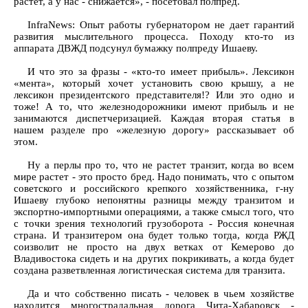
растет, а у нас - снижается», - посетовал полпред.
InfraNews: Опыт работы губернатором не дает гарантий
развития мыслительного процесса. Походу кто-то из
аппарата ДВЖД подсунул бумажку полпреду Ишаеву.
И что это за фразы - «кто-то имеет прибыль». Лексикон
«мента», который хочет установить свою крышу, а не
лексикон президентского представителя!? Или это одно и
тоже! А то, что железнодорожники имеют прибыль и не
занимаются диспетчеризацией. Каждая вторая статья в
нашем разделе про «железную дорогу» рассказывает об
этом.
Ну а перлы про то, что не растет транзит, когда во всем
мире растет - это просто бред. Надо понимать, что с опытом
советского и российского крепкого хозяйственника, г-ну
Ишаеву глубоко непонятны разницы между транзитом и
экспортно-импортными операциями, а также смысл того, что
с точки зрения технологий грузоборота - Россия конечная
страна. И транзитером она будет только тогда, когда РЖД
соизволит не просто на двух ветках от Кемерово до
Владивостока сидеть и на других покрикивать, а когда будет
создана разветвленная логистическая система для транзита.
Да и что собственно писать - человек в чьем хозяйстве
находится многострадальная дорога Чита-Хабаровск -