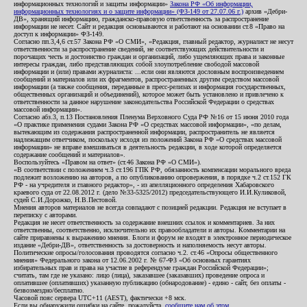
информационных технологий и защиты информации»
Закона РФ «Об информации,
информационных технологиях и о защите информации» (ФЗ-149 от 27.07.06 г.)
архив «Дебри-
ДВ», хранящий информацию, гражданско-правовую ответственность за распространение
информации не несет. Сайт и редакция основываются и работают на основании ст.8 «Право на
доступ к информации» ФЗ-149.
Согласно пп.3,4,6 ст.57 Закона РФ «О СМИ», «Редакция, главный редактор, журналист не несут
ответственности за распространение сведений, не соответствующих действительности и
порочащих честь и достоинство граждан и организаций, либо ущемляющих права и законные
интересы граждан, либо представляющих собой злоупотребление свободой массовой
информации и (или) правами журналиста: ...если они являются дословным воспроизведением
сообщений и материалов или их фрагментов, распространенных другим средством массовой
информации (а также сообщения, переданные в пресс-релизах и информация государственных,
общественных организаций и объединений), которое может быть установлено и привлечено к
ответственности за данное нарушение законодательства Российской Федерации о средствах
массовой информации».
Согласно абз.3, п.13 Постановления Пленума Верховного Суда РФ №16 от 15 июня 2010 года
«О практике применения судами Закона РФ «О средствах массовой информации», «по делам,
вытекающим из содержания распространенной информации, распространитель не является
надлежащим ответчиком, поскольку исходя из положений Закона РФ «О средствах массовой
информации» не вправе вмешиваться в деятельность редакции, в ходе которой определяется
содержание сообщений и материалов».
Воспользуйтесь «Правом на ответ» (ст.46 Закона РФ «О СМИ»).
«В соответствии с положением ч.3 ст.196 ГПК РФ, обязанность компенсации морального вреда
подлежит возложению на авторов, а по опубликованию опровержения, в порядке ч.2 ст.152 ГК
РФ - на учредителя и главного редактор», - из апелляционного определения Хабаровского
краевого суда от 22.08.2012 г. (дело №33-5325/2012) председательствующего И.И.Куликовой,
судей С.И.Дорожко, Н.В.Пестовой.
Мнения авторов материалов не всегда совпадают с позицией редакции. Редакция не вступает в
переписку с авторами.
Редакция не несет ответственность за содержание внешних ссылок и комментариев. За них
ответственны, соответственно, исключительно их правообладатели и авторы. Комментарии на
сайте приравнены к выражению мнения. Блоги и форум не входят в электронное периодическое
издание «Дебри-ДВ», ответственность за достоверность и наполняемость несут авторы.
Политические опросы/голосования проводятся согласно ч.2. ст.46 «Опросы общественного
мнения» Федерального закона от 12.06.2002 г. № 67-ФЗ «Об основных гарантиях
избирательных прав и права на участие в референдуме граждан Российской Федерации»;
считать, там где не указано: лицо (лица), заказавшее (заказавших) проведение опроса и
оплатившее (оплативших) указанную публикацию (обнародование) - едино - сайт, без оплаты -
безвозмездно/бесплатно.
Часовой пояс сервера UTC+11 (AEST), фактически +8 мск.
Если вы обнаружили ошибки на сайте, пожалуйста,
сообщите нам об этом
.