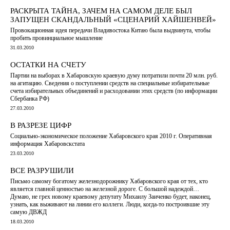
РАСКРЫТА ТАЙНА, ЗАЧЕМ НА САМОМ ДЕЛЕ БЫЛ
ЗАПУЩЕН СКАНДАЛЬНЫЙ «СЦЕНАРИЙ ХАЙШЕНВЕЙ»
Провокационная идея передачи Владивостока Китаю была выдвинута, чтобы
пробить провинциальное мышление
31.03.2010
ОСТАТКИ НА СЧЕТУ
Партии на выборах в Хабаровскую краевую думу потратили почти 20 млн. руб.
на агитацию. Сведения о поступлении средств на специальные избирательные
счета избирательных объединений и расходовании этих средств (по информации
Сбербанка РФ)
27.03.2010
В РАЗРЕЗЕ ЦИФР
Социально-экономическое положение Хабаровского края 2010 г. Оперативная
информация Хабаровскстата
23.03.2010
ВСЕ РАЗРУШИЛИ
Письмо самому богатому железнодорожнику Хабаровского края от тех, кто
является главной ценностью на железной дороге. С большой надеждой…
Думаю, не грех новому краевому депутату Михаилу Заиченко будет, наконец,
узнать, как выживают на линии его коллеги. Люди, когда-то построившие эту
самую ДВЖД
18.03.2010