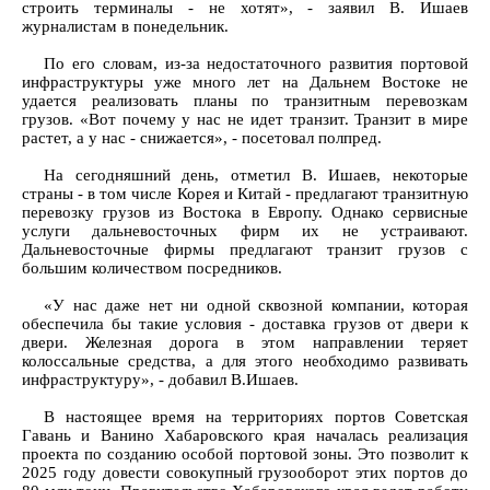
строить терминалы - не хотят», - заявил В. Ишаев
журналистам в понедельник.
По его словам, из-за недостаточного развития портовой
инфраструктуры уже много лет на Дальнем Востоке не
удается реализовать планы по транзитным перевозкам
грузов. «Вот почему у нас не идет транзит. Транзит в мире
растет, а у нас - снижается», - посетовал полпред.
На сегодняшний день, отметил В. Ишаев, некоторые
страны - в том числе Корея и Китай - предлагают транзитную
перевозку грузов из Востока в Европу. Однако сервисные
услуги дальневосточных фирм их не устраивают.
Дальневосточные фирмы предлагают транзит грузов с
большим количеством посредников.
«У нас даже нет ни одной сквозной компании, которая
обеспечила бы такие условия - доставка грузов от двери к
двери. Железная дорога в этом направлении теряет
колоссальные средства, а для этого необходимо развивать
инфраструктуру», - добавил В.Ишаев.
В настоящее время на территориях портов Советская
Гавань и Ванино Хабаровского края началась реализация
проекта по созданию особой портовой зоны. Это позволит к
2025 году довести совокупный грузооборот этих портов до