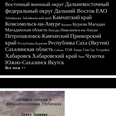
Дальневосточный
Восточный военный округ
федеральный округ
Дальний Восток
ЕАО
Камчатский край
Забайкалье
Забайкальский край
Комсомольск-на-Амуре
Магадан
Курилы
Корякия
Магаданская область
Николаевск-на-Амуре
Находка
Приморский
Петропавловск-Камчатский
край
Республика Саха (Якутия)
Республика Бурятия
Сахалинская область
ТОФ
Тында
Улан-Удэ
Уссурийск
Сибирь
Хабаровск
Хабаровский край
Чукотка
Чита
Южно-Сахалинск
Якутск
Все теги >>