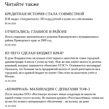
Читайте также
КРЕДИТНАЯ ИСТОРИЯ СТАЛА СОВМЕСТНОЙ
ВЭБ выдал «Амурметаллу» 383 млрд рублей и купил его собственника
06.04.2010
ОТЧИТАЛИСЬ: ГЛАВНОЕ В РАЙОНЕ
Итоги социально-экономического развития Кавалеровского муниципального
района Приморского края за 2009 год
03.04.2010
ИЗ ЧЕГО СДЕЛАН БЮДЖЕТ КРАЯ?
В думе Владивостока заслушали отчёт первого заместителя главы городской
администрации Алексея Сухова на тему «Как же нам платят налоги те десятки
компаний, которые занимаются объектами АТЭС?». Осваиваются миллиарды!
Оказалось, что большая часть предприятий налоги от своей деятельности ни в
городской, ни в краевой бюджет не платят. Они стоят на налоговом учёте в
Москве
31.03.2010
«КЕФИРНАЯ» МАХИНАЦИЯ С ДЕНЬГАМИ ТОФ-3
После покупки ООО «Востокагро молоко» новые владельцы не нашли ни
единой тонны сухого молока. Но выплата кредита «Россельхозбанка» «повисла»
на них без всякого материального обеспечения – ни молока, ни денег
31.03.2010