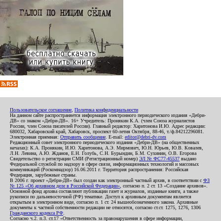
Пользовательское соглашение
,
Политика конфиденциальности
На данном сайте распространяется информация электронного периодического издания «Дебри-
ДВ» со знаком «Дебри-ДВ». 16+ Учредитель: Пронякин К.А. (член Союза журналистов
России, член Союза писателей России). Главный редактор: Харитонова И.Ю. Адрес редакции:
680032, Хабаровский край, Хабаровск, проспект 60-летия Октября, 88-46, т./ф.84212296081.
Электронная приемная:
Отправить сообщение
. E-mail:
editor@debri-dv.com
Редакционный совет электронного периодического издания «Дебри-ДВ» (на общественных
началах): К.А. Пронякин, И.Ю. Харитонова, А.Э. Мирмович, Ю.Н. Юрьев, Ю.В. Ковалев,
Л.Н. Левина, А.Ю. Жданов, Е.Н. Голубь, С.Н. Бурындин, Б.М. Сухинин, О.В. Егорова
Свидетельство о регистрации СМИ (Регистрационный номер)
ЭЛ № ФС77-45537
выдано
Федеральной службой по надзору в сфере связи, информационных технологий и массовых
коммуникаций (Роскомнадзор) 16.06.2011 г. Территория распространения: Российская
Федерация, зарубежные страны.
В 2006 г. проект «Дебри-ДВ» был создан как электронный частный архив, в соответствии с
ФЗ
№ 125 «Об архивном деле в Российской Федерации»
, согласно п. 2 ст. 13 «Создание архивов».
Основной фонд архива составляют публикации газет и журналов, изданные книги, а также
рукописи по дальневосточной (РФ) тематике. Доступ к архивным документам является
открытым в электронном виде, согласно п. 1 ст. 24 вышеобозначенного закона. Архивные
документы к частной собственности редакции не относятся, согласно ст.ст. 1275, 1276, 1306
Гражданского кодекса РФ
.
Согласно ч.2. п.3. ст.17 «Ответственность за правонарушения в сфере информации,