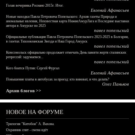
Голая вечеринка Роснано 2015г. Итог.
Евгений Афанасьев
Новые находки Павла Петровича Попельского: Архив газеты Природа и
аномальные явления, Неизвестная карта НижнеАмурЛага и Последние выставки
автора в Амурске по 2025
павел попельский
Официальные публикации Павла Петровича Попельского 2023-2025 в Болгарии,
в газетах Тихоокеанская Звезда и Наш Город Амурск
павел попельский
Комсомольск официально продолжает отмечать День памяти жертв сталинских
репрессий: задумаемся...
павел попельский
Кого боится Путин: Сергей Фургал
Евгений Афанасьев
Повышение платы в автобусах за проезд: кто виноват, и что делать?
Олег Паньков
Архив блогов >>
НОВОЕ НА ФОРУМЕ
Трилогия "Китобои" А. Вахова.
Охранник спит - смена идёт