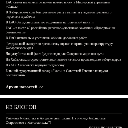
ЕАО станет пилотным регионом нового проекта Мастерской управления
«Сенеж»
В Хабаровском крае быстрее всего растут зарплаты у административного
персонала и рабочих
В ЕАО обсудили стратегию сохранения исторической памяти
ЕАО - в числе 40 российских регионов-участников кампании «Продвижение
безопасности»
В ЕАО значительно увеличены объемы дорожных работ
Федеральный эксперт по достоинству оценил спортивную инфраструктуру
Хабаровского края
Дноуглубительный флот будет создан для Северного морского пути
На Хабаровском судостроительном заводе началось производство дебаркадеров
ЦУМ в Хабаровске вернули государству
Бывший судоремонтный завод «Якорь» в Советской Гавани планируют
восстановить
Архив новостей >>
ИЗ БЛОГОВ
Районная библиотека в Амурске уничтожена. На очереди библиотека
Островского в Комсомольске?!
павел попельский