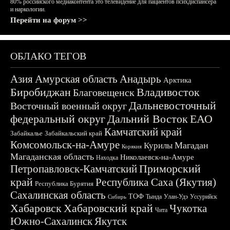
80% российского медиаконтента это телевидение для пациентов психдиспансера
и наркологии.
Перейти на форум >>
ОБЛАКО ТЕГОВ
Азия
Амурская область
Анадырь
Арктика
Биробиджан
Владивосток
Благовещенск
Дальневосточный
Восточный военный округ
федеральный округ
Дальний Восток
ЕАО
Камчатский край
Забайкалье
Забайкальский край
Комсомольск-на-Амуре
Магадан
Курилы
Корякия
Магаданская область
Николаевск-на-Амуре
Находка
Приморский
Петропавловск-Камчатский
край
Республика Саха (Якутия)
Республика Бурятия
Сахалинская область
ТОФ
Тында
Улан-Удэ
Уссурийск
Сибирь
Хабаровск
Хабаровский край
Чукотка
Чита
Южно-Сахалинск
Якутск