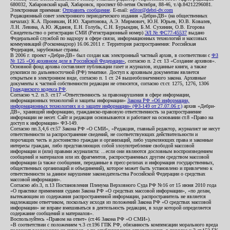
680032, Хабаровский край, Хабаровск, проспект 60-летия Октября, 88-46, т./ф.84212296081.
Электронная приемная:
Отправить сообщение
. E-mail:
editor@debri-dv.com
Редакционный совет электронного периодического издания «Дебри-ДВ» (на общественных
началах): К.А. Пронякин, И.Ю. Харитонова, А.Э. Мирмович, Ю.Н. Юрьев, Ю.В. Ковалев,
Л.Н. Левина, А.Ю. Жданов, Е.Н. Голубь, С.Н. Бурындин, Б.М. Сухинин, О.В. Егорова
Свидетельство о регистрации СМИ (Регистрационный номер)
ЭЛ № ФС77-45537
выдано
Федеральной службой по надзору в сфере связи, информационных технологий и массовых
коммуникаций (Роскомнадзор) 16.06.2011 г. Территория распространения: Российская
Федерация, зарубежные страны.
В 2006 г. проект «Дебри-ДВ» был создан как электронный частный архив, в соответствии с
ФЗ
№ 125 «Об архивном деле в Российской Федерации»
, согласно п. 2 ст. 13 «Создание архивов».
Основной фонд архива составляют публикации газет и журналов, изданные книги, а также
рукописи по дальневосточной (РФ) тематике. Доступ к архивным документам является
открытым в электронном виде, согласно п. 1 ст. 24 вышеобозначенного закона. Архивные
документы к частной собственности редакции не относятся, согласно ст.ст. 1275, 1276, 1306
Гражданского кодекса РФ
.
Согласно ч.2. п.3. ст.17 «Ответственность за правонарушения в сфере информации,
информационных технологий и защиты информации»
Закона РФ «Об информации,
информационных технологиях и о защите информации» (ФЗ-149 от 27.07.06 г.)
архив «Дебри-
ДВ», хранящий информацию, гражданско-правовую ответственность за распространение
информации не несет. Сайт и редакция основываются и работают на основании ст.8 «Право на
доступ к информации» ФЗ-149.
Согласно пп.3,4,6 ст.57 Закона РФ «О СМИ», «Редакция, главный редактор, журналист не несут
ответственности за распространение сведений, не соответствующих действительности и
порочащих честь и достоинство граждан и организаций, либо ущемляющих права и законные
интересы граждан, либо представляющих собой злоупотребление свободой массовой
информации и (или) правами журналиста: ...если они являются дословным воспроизведением
сообщений и материалов или их фрагментов, распространенных другим средством массовой
информации (а также сообщения, переданные в пресс-релизах и информация государственных,
общественных организаций и объединений), которое может быть установлено и привлечено к
ответственности за данное нарушение законодательства Российской Федерации о средствах
массовой информации».
Согласно абз.3, п.13 Постановления Пленума Верховного Суда РФ №16 от 15 июня 2010 года
«О практике применения судами Закона РФ «О средствах массовой информации», «по делам,
вытекающим из содержания распространенной информации, распространитель не является
надлежащим ответчиком, поскольку исходя из положений Закона РФ «О средствах массовой
информации» не вправе вмешиваться в деятельность редакции, в ходе которой определяется
содержание сообщений и материалов».
Воспользуйтесь «Правом на ответ» (ст.46 Закона РФ «О СМИ»).
«В соответствии с положением ч.3 ст.196 ГПК РФ, обязанность компенсации морального вреда