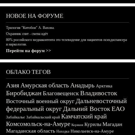
НОВОЕ НА ФОРУМЕ
Трилогия "Китобои" А. Вахова.
Охранник спит - смена идёт
80% российского медиаконтента это телевидение для пациентов психдиспансера
и наркологии.
Перейти на форум >>
ОБЛАКО ТЕГОВ
Азия
Амурская область
Анадырь
Арктика
Биробиджан
Владивосток
Благовещенск
Дальневосточный
Восточный военный округ
федеральный округ
Дальний Восток
ЕАО
Камчатский край
Забайкалье
Забайкальский край
Комсомольск-на-Амуре
Магадан
Курилы
Корякия
Магаданская область
Николаевск-на-Амуре
Находка