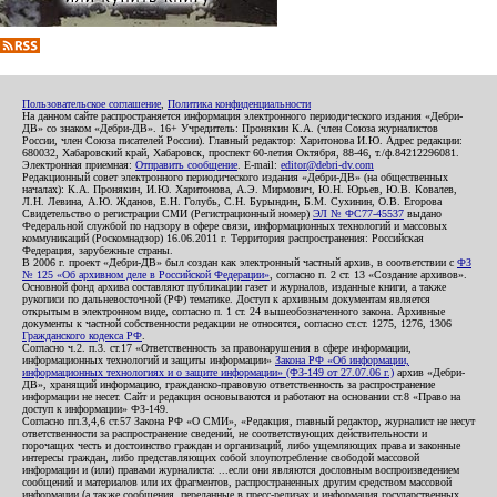
Пользовательское соглашение
,
Политика конфиденциальности
На данном сайте распространяется информация электронного периодического издания «Дебри-
ДВ» со знаком «Дебри-ДВ». 16+ Учредитель: Пронякин К.А. (член Союза журналистов
России, член Союза писателей России). Главный редактор: Харитонова И.Ю. Адрес редакции:
680032, Хабаровский край, Хабаровск, проспект 60-летия Октября, 88-46, т./ф.84212296081.
Электронная приемная:
Отправить сообщение
. E-mail:
editor@debri-dv.com
Редакционный совет электронного периодического издания «Дебри-ДВ» (на общественных
началах): К.А. Пронякин, И.Ю. Харитонова, А.Э. Мирмович, Ю.Н. Юрьев, Ю.В. Ковалев,
Л.Н. Левина, А.Ю. Жданов, Е.Н. Голубь, С.Н. Бурындин, Б.М. Сухинин, О.В. Егорова
Свидетельство о регистрации СМИ (Регистрационный номер)
ЭЛ № ФС77-45537
выдано
Федеральной службой по надзору в сфере связи, информационных технологий и массовых
коммуникаций (Роскомнадзор) 16.06.2011 г. Территория распространения: Российская
Федерация, зарубежные страны.
В 2006 г. проект «Дебри-ДВ» был создан как электронный частный архив, в соответствии с
ФЗ
№ 125 «Об архивном деле в Российской Федерации»
, согласно п. 2 ст. 13 «Создание архивов».
Основной фонд архива составляют публикации газет и журналов, изданные книги, а также
рукописи по дальневосточной (РФ) тематике. Доступ к архивным документам является
открытым в электронном виде, согласно п. 1 ст. 24 вышеобозначенного закона. Архивные
документы к частной собственности редакции не относятся, согласно ст.ст. 1275, 1276, 1306
Гражданского кодекса РФ
.
Согласно ч.2. п.3. ст.17 «Ответственность за правонарушения в сфере информации,
информационных технологий и защиты информации»
Закона РФ «Об информации,
информационных технологиях и о защите информации» (ФЗ-149 от 27.07.06 г.)
архив «Дебри-
ДВ», хранящий информацию, гражданско-правовую ответственность за распространение
информации не несет. Сайт и редакция основываются и работают на основании ст.8 «Право на
доступ к информации» ФЗ-149.
Согласно пп.3,4,6 ст.57 Закона РФ «О СМИ», «Редакция, главный редактор, журналист не несут
ответственности за распространение сведений, не соответствующих действительности и
порочащих честь и достоинство граждан и организаций, либо ущемляющих права и законные
интересы граждан, либо представляющих собой злоупотребление свободой массовой
информации и (или) правами журналиста: ...если они являются дословным воспроизведением
сообщений и материалов или их фрагментов, распространенных другим средством массовой
информации (а также сообщения, переданные в пресс-релизах и информация государственных,