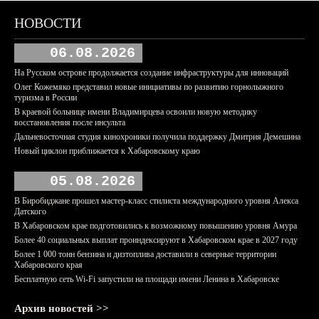
НОВОСТИ
06.08.2026
На Русском острове продолжается создание инфраструктуры для инноваций
Олег Кожемяко представил новые инициативы по развитию горнолыжного
туризма в России
В краевой больнице имени Владимирцева освоили новую методику
восстановления после инсульта
Дальневосточная студия кинохроники получила поддержку Дмитрия Демешина
Новый циклон приближается к Хабаровскому краю
05.08.2026
В Биробиджане прошел мастер-класс стилиста международного уровня Алекса
Датского
В Хабаровском крае подготовились к возможному повышению уровня Амура
Более 40 социальных выплат проиндексируют в Хабаровском крае в 2027 году
Более 1 000 тонн бензина и дизтоплива доставили в северные территории
Хабаровского края
Бесплатную сеть Wi-Fi запустили на площади имени Ленина в Хабаровске
Архив новостей >>