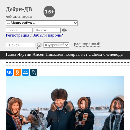
Дебри-ДВ
мобильная версия
Логин
Пароль
Регистрация
/
Забыли пароль?
расширенный
Глава Якутии Айсен Николаев поздравляет с Днём оленевода