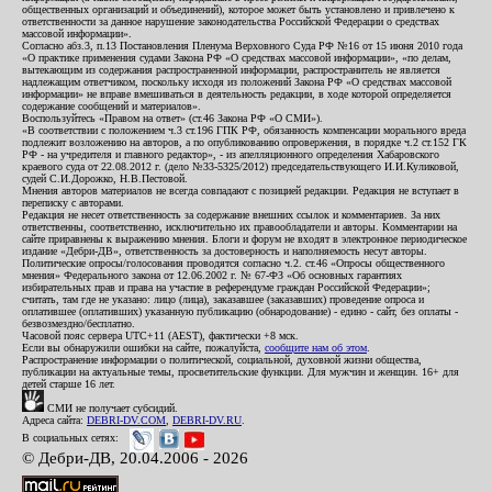
общественных организаций и объединений), которое может быть установлено и привлечено к
ответственности за данное нарушение законодательства Российской Федерации о средствах
массовой информации».
Согласно абз.3, п.13 Постановления Пленума Верховного Суда РФ №16 от 15 июня 2010 года
«О практике применения судами Закона РФ «О средствах массовой информации», «по делам,
вытекающим из содержания распространенной информации, распространитель не является
надлежащим ответчиком, поскольку исходя из положений Закона РФ «О средствах массовой
информации» не вправе вмешиваться в деятельность редакции, в ходе которой определяется
содержание сообщений и материалов».
Воспользуйтесь «Правом на ответ» (ст.46 Закона РФ «О СМИ»).
«В соответствии с положением ч.3 ст.196 ГПК РФ, обязанность компенсации морального вреда
подлежит возложению на авторов, а по опубликованию опровержения, в порядке ч.2 ст.152 ГК
РФ - на учредителя и главного редактор», - из апелляционного определения Хабаровского
краевого суда от 22.08.2012 г. (дело №33-5325/2012) председательствующего И.И.Куликовой,
судей С.И.Дорожко, Н.В.Пестовой.
Мнения авторов материалов не всегда совпадают с позицией редакции. Редакция не вступает в
переписку с авторами.
Редакция не несет ответственность за содержание внешних ссылок и комментариев. За них
ответственны, соответственно, исключительно их правообладатели и авторы. Комментарии на
сайте приравнены к выражению мнения. Блоги и форум не входят в электронное периодическое
издание «Дебри-ДВ», ответственность за достоверность и наполняемость несут авторы.
Политические опросы/голосования проводятся согласно ч.2. ст.46 «Опросы общественного
мнения» Федерального закона от 12.06.2002 г. № 67-ФЗ «Об основных гарантиях
избирательных прав и права на участие в референдуме граждан Российской Федерации»;
считать, там где не указано: лицо (лица), заказавшее (заказавших) проведение опроса и
оплатившее (оплативших) указанную публикацию (обнародование) - едино - сайт, без оплаты -
безвозмездно/бесплатно.
Часовой пояс сервера UTC+11 (AEST), фактически +8 мск.
Если вы обнаружили ошибки на сайте, пожалуйста,
сообщите нам об этом
.
Распространение информации о политической, социальной, духовной жизни общества,
публикации на актуальные темы, просветительские функции. Для мужчин и женщин. 16+ для
детей старше 16 лет.
СМИ не получает субсидий.
Адреса сайта:
DEBRI-DV.COM
,
DEBRI-DV.RU
.
В социальных сетях:
© Дебри-ДВ, 20.04.2006 - 2026