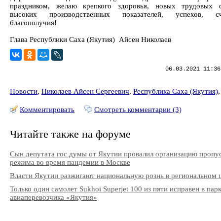
праздником, желаю крепкого здоровья, новых трудовых с
высоких производственных показателей, успехов, 
благополучия!
Глава Республики Саха (Якутия) Айсен Николаев
06.03.2021 11:36
Новости
,
Николаев Айсен Сергеевич
,
Республика Саха (Якутия)
Комментировать
Смотреть комментарии (3)
Читайте также на форуме
Сын депутата гос думы от Якутии провалил организацию пропу
режима во время пандемии в Москве
Власти Якутии разжигают национальную рознь в региональном 
Только один самолет Sukhoi Superjet 100 из пяти исправен в пар
авиаперевозчика «Якутия»