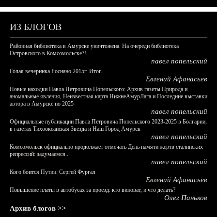
ИЗ БЛОГОВ
Районная библиотека в Амурске уничтожена. На очереди библиотека
Островского в Комсомольске?!
павел попельский
Голая вечеринка Роснано 2015г. Итог.
Евгений Афанасьев
Новые находки Павла Петровича Попельского: Архив газеты Природа и
аномальные явления, Неизвестная карта НижнеАмурЛага и Последние выставки
автора в Амурске по 2025
павел попельский
Официальные публикации Павла Петровича Попельского 2023-2025 в Болгарии,
в газетах Тихоокеанская Звезда и Наш Город Амурск
павел попельский
Комсомольск официально продолжает отмечать День памяти жертв сталинских
репрессий: задумаемся...
павел попельский
Кого боится Путин: Сергей Фургал
Евгений Афанасьев
Повышение платы в автобусах за проезд: кто виноват, и что делать?
Олег Паньков
Архив блогов >>