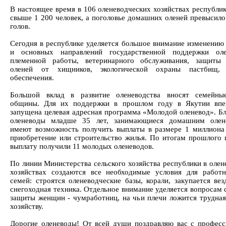
В настоящее время в 106 оленеводческих хозяйствах республик
свыше 1 200 человек, а поголовье домашних оленей превысило
голов.
Сегодня в республике уделяется большое внимание изменению
и основных направлений государственной поддержки олен
племенной работы, ветеринарного обслуживания, защиты
оленей от хищников, экологической охраны пастбищ, 
обеспечения.
Большой вклад в развитие оленеводства вносят семейны
общины. Для их поддержки в прошлом году в Якутии впе
запущена целевая адресная программа «Молодой оленевод». Бл
оленеводы младше 35 лет, занимающиеся домашним олене
имеют возможность получить выплаты в размере 1 миллиона
приобретение или строительство жилья. По итогам прошлого 
выплату получили 11 молодых оленеводов.
По линии Министерства сельского хозяйства республики в олен
хозяйствах создаются все необходимые условия для работ
семей: строятся оленеводческие базы, корали, закупается вез
снегоходная техника. Отдельное внимание уделяется вопросам 
защиты женщин - чумработниц, на чьи плечи ложится трудная
хозяйству.
Дорогие оленеводы! От всей души поздравляю вас с профес