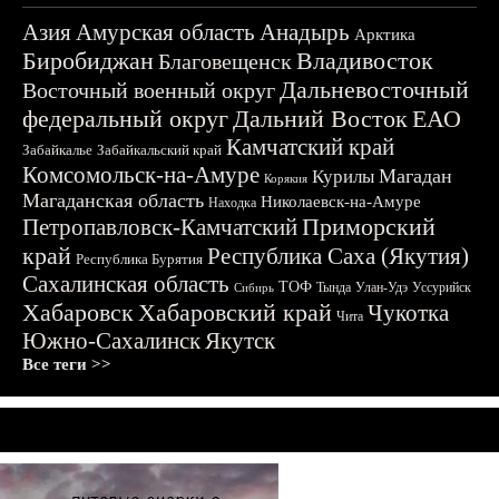
Азия
Амурская область
Анадырь
Арктика
Биробиджан
Владивосток
Благовещенск
Дальневосточный
Восточный военный округ
федеральный округ
Дальний Восток
ЕАО
Камчатский край
Забайкалье
Забайкальский край
Комсомольск-на-Амуре
Магадан
Курилы
Корякия
Магаданская область
Николаевск-на-Амуре
Находка
Приморский
Петропавловск-Камчатский
край
Республика Саха (Якутия)
Республика Бурятия
Сахалинская область
ТОФ
Тында
Улан-Удэ
Уссурийск
Сибирь
Хабаровск
Хабаровский край
Чукотка
Чита
Южно-Сахалинск
Якутск
Все теги >>