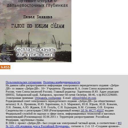
Пользовательское соглашение
,
Политика конфиденциальности
На данном сайте распространяется информация электронного периодического издания «Дебри-
ДВ» со знаком «Дебри-ДВ». 16+ Учредитель: Пронякин К.А. (член Союза журналистов
России, член Союза писателей России). Главный редактор: Харитонова И.Ю. Адрес редакции:
680032, Хабаровский край, Хабаровск, проспект 60-летия Октября, 88-46, т./ф.84212296081.
Электронная приемная:
Отправить сообщение
. E-mail:
editor@debri-dv.com
Редакционный совет электронного периодического издания «Дебри-ДВ» (на общественных
началах): К.А. Пронякин, И.Ю. Харитонова, А.Э. Мирмович, Ю.Н. Юрьев, Ю.В. Ковалев,
Л.Н. Левина, А.Ю. Жданов, Е.Н. Голубь, С.Н. Бурындин, Б.М. Сухинин, О.В. Егорова
Свидетельство о регистрации СМИ (Регистрационный номер)
ЭЛ № ФС77-45537
выдано
Федеральной службой по надзору в сфере связи, информационных технологий и массовых
коммуникаций (Роскомнадзор) 16.06.2011 г. Территория распространения: Российская
Федерация, зарубежные страны.
В 2006 г. проект «Дебри-ДВ» был создан как электронный частный архив, в соответствии с
ФЗ
№ 125 «Об архивном деле в Российской Федерации»
, согласно п. 2 ст. 13 «Создание архивов».