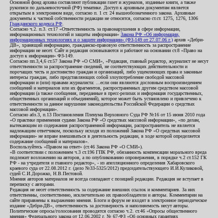
Основной фонд архива составляют публикации газет и журналов, изданные книги, а также
рукописи по дальневосточной (РФ) тематике. Доступ к архивным документам является
открытым в электронном виде, согласно п. 1 ст. 24 вышеобозначенного закона. Архивные
документы к частной собственности редакции не относятся, согласно ст.ст. 1275, 1276, 1306
Гражданского кодекса РФ
.
Согласно ч.2. п.3. ст.17 «Ответственность за правонарушения в сфере информации,
информационных технологий и защиты информации»
Закона РФ «Об информации,
информационных технологиях и о защите информации» (ФЗ-149 от 27.07.06 г.)
архив «Дебри-
ДВ», хранящий информацию, гражданско-правовую ответственность за распространение
информации не несет. Сайт и редакция основываются и работают на основании ст.8 «Право на
доступ к информации» ФЗ-149.
Согласно пп.3,4,6 ст.57 Закона РФ «О СМИ», «Редакция, главный редактор, журналист не несут
ответственности за распространение сведений, не соответствующих действительности и
порочащих честь и достоинство граждан и организаций, либо ущемляющих права и законные
интересы граждан, либо представляющих собой злоупотребление свободой массовой
информации и (или) правами журналиста: ...если они являются дословным воспроизведением
сообщений и материалов или их фрагментов, распространенных другим средством массовой
информации (а также сообщения, переданные в пресс-релизах и информация государственных,
общественных организаций и объединений), которое может быть установлено и привлечено к
ответственности за данное нарушение законодательства Российской Федерации о средствах
массовой информации».
Согласно абз.3, п.13 Постановления Пленума Верховного Суда РФ №16 от 15 июня 2010 года
«О практике применения судами Закона РФ «О средствах массовой информации», «по делам,
вытекающим из содержания распространенной информации, распространитель не является
надлежащим ответчиком, поскольку исходя из положений Закона РФ «О средствах массовой
информации» не вправе вмешиваться в деятельность редакции, в ходе которой определяется
содержание сообщений и материалов».
Воспользуйтесь «Правом на ответ» (ст.46 Закона РФ «О СМИ»).
«В соответствии с положением ч.3 ст.196 ГПК РФ, обязанность компенсации морального вреда
подлежит возложению на авторов, а по опубликованию опровержения, в порядке ч.2 ст.152 ГК
РФ - на учредителя и главного редактор», - из апелляционного определения Хабаровского
краевого суда от 22.08.2012 г. (дело №33-5325/2012) председательствующего И.И.Куликовой,
судей С.И.Дорожко, Н.В.Пестовой.
Мнения авторов материалов не всегда совпадают с позицией редакции. Редакция не вступает в
переписку с авторами.
Редакция не несет ответственность за содержание внешних ссылок и комментариев. За них
ответственны, соответственно, исключительно их правообладатели и авторы. Комментарии на
сайте приравнены к выражению мнения. Блоги и форум не входят в электронное периодическое
издание «Дебри-ДВ», ответственность за достоверность и наполняемость несут авторы.
Политические опросы/голосования проводятся согласно ч.2. ст.46 «Опросы общественного
мнения» Федерального закона от 12.06.2002 г. № 67-ФЗ «Об основных гарантиях