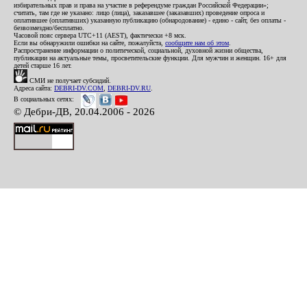
избирательных прав и права на участие в референдуме граждан Российской Федерации»;
считать, там где не указано: лицо (лица), заказавшее (заказавших) проведение опроса и
оплатившее (оплативших) указанную публикацию (обнародование) - едино - сайт, без оплаты -
безвозмездно/бесплатно.
Часовой пояс сервера UTC+11 (AEST), фактически +8 мск.
Если вы обнаружили ошибки на сайте, пожалуйста,
сообщите нам об этом
.
Распространение информации о политической, социальной, духовной жизни общества,
публикации на актуальные темы, просветительские функции. Для мужчин и женщин. 16+ для
детей старше 16 лет.
СМИ не получает субсидий.
Адреса сайта:
DEBRI-DV.COM
,
DEBRI-DV.RU
.
В социальных сетях:
© Дебри-ДВ, 20.04.2006 - 2026