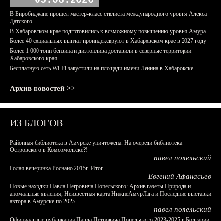
05.08.2026
В Биробиджане прошел мастер-класс стилиста международного уровня Алекса
Датского
В Хабаровском крае подготовились к возможному повышению уровня Амура
Более 40 социальных выплат проиндексируют в Хабаровском крае в 2027 году
Более 1 000 тонн бензина и дизтоплива доставили в северные территории
Хабаровского края
Бесплатную сеть Wi-Fi запустили на площади имени Ленина в Хабаровске
Архив новостей >>
ИЗ БЛОГОВ
Районная библиотека в Амурске уничтожена. На очереди библиотека
Островского в Комсомольске?!
павел попельский
Голая вечеринка Роснано 2015г. Итог.
Евгений Афанасьев
Новые находки Павла Петровича Попельского: Архив газеты Природа и
аномальные явления, Неизвестная карта НижнеАмурЛага и Последние выставки
автора в Амурске по 2025
павел попельский
Официальные публикации Павла Петровича Попельского 2023-2025 в Болгарии,