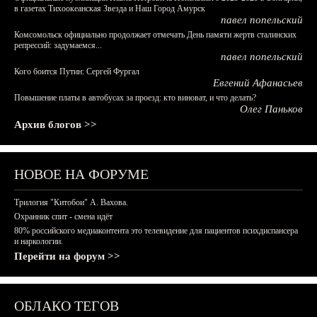
в газетах Тихоокеанская Звезда и Наш Город Амурск
павел попельский
Комсомольск официально продолжает отмечать День памяти жертв сталинских
репрессий: задумаемся...
павел попельский
Кого боится Путин: Сергей Фургал
Евгений Афанасьев
Повышение платы в автобусах за проезд: кто виноват, и что делать?
Олег Паньков
Архив блогов >>
НОВОЕ НА ФОРУМЕ
Трилогия "Китобои" А. Вахова.
Охранник спит - смена идёт
80% российского медиаконтента это телевидение для пациентов психдиспансера
и наркологии.
Перейти на форум >>
ОБЛАКО ТЕГОВ