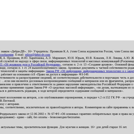
о знаком «Дебри-ДВ». 16+ Учредитель: Пронякин К.А. (член Союза журналистов России, член Союза писа
 сообщение
. E-mail:
editor@debri-dv.com
): К.А. Пронякин, И.Ю. Харитонова, А.Э. Мирмович, Ю.Н. Юрьев, Ю.В. Ковалев, Л.Н. Левина, А.Ю. Ж
 службой по надзору в сфере связи, информационных технологий и массовых коммуникаций (Роскомнадзо
5 «Об архивном деле в Российской Федерации»
, согласно п. 2 ст. 13 «Создание архивов». Основной фон
е, согласно п. 1 ст. 24 вышеобозначенного закона. Архивные документы к частной собственности редакци
ых технологий и защиты информации»
Закона РФ «Об информации, информационных технологиях и о защите
и работают на основании ст.8 «Право на доступ к информации» ФЗ-149.
етственности за распространение сведений, не соответствующих действительности и порочащих честь и д
 ...если они являются дословным воспроизведением сообщений и материалов или их фрагментов, распро
новлено и привлечено к ответственности за данное нарушение законодательства Российской Федерации о
актике применения судами Закона РФ «О средствах массовой информации», «по делам, вытекающим из со
ся в деятельность редакции, в ходе которой определяется содержание сообщений и материалов».
жит возложению на авторов, а по опубликованию опровержения, в порядке ч.2 ст.152 ГК РФ - на учредит
.В.Пестовой.
ску с авторами.
енны, соответственно, исключительно их правообладатели и авторы. Комментарии на сайте приравнены к
дерального закона от 12.06.2002 г. № 67-ФЗ «Об основных гарантиях избирательных прав и права на уча
дование) - едино - сайт, без оплаты - безвозмездно/бесплатно.
 актуальные темы, просветительские функции. Для мужчин и женщин. 16+ для детей старше 16 лет.