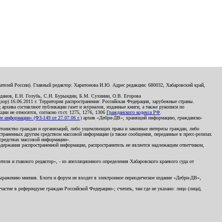
телей России). Главный редактор: Харитонова И.Ю. Адрес редакции: 680032, Хабаровский край,
данов, Е.Н. Голубь, С.Н. Бурындин, Б.М. Сухинин, О.В. Егорова
р) 16.06.2011 г. Территория распространения: Российская Федерация, зарубежные страны.
д архива составляют публикации газет и журналов, изданные книги, а также рукописи по
и не относятся, согласно ст.ст. 1275, 1276, 1306
Гражданского кодекса РФ
.
 информации» (ФЗ-149 от 27.07.06 г.)
архив «Дебри-ДВ», хранящий информацию, гражданско-
остоинство граждан и организаций, либо ущемляющих права и законные интересы граждан, либо
страненных другим средством массовой информации (а также сообщения, переданные в пресс-релизах
 средствах массовой информации».
держания распространенной информации, распространитель не является надлежащим ответчиком,
еля и главного редактор», - из апелляционного определения Хабаровского краевого суда от
 выражению мнения. Блоги и форум не входят в электронное периодическое издание «Дебри-ДВ»,
стие в референдуме граждан Российской Федерации»; считать, там где не указано: лицо (лица),