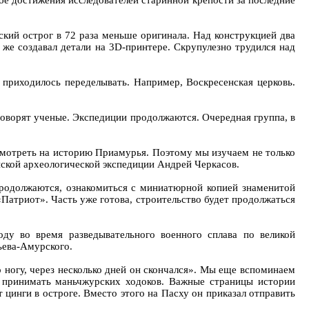
бе достижения исследователей старинной крепости за последние
ский острог в 72 раза меньше оригинала. Над конструкцией два
 же создавал детали на 3D-принтере. Скрупулезно трудился над
 приходилось переделывать. Например, Воскресенская церковь.
говорят ученые. Экспедиции продолжаются. Очередная группа, в
осмотреть на историю Приамурья. Поэтому мы изучаем не только
инской археологической экспедиции Андрей Черкасов.
продолжаются, ознакомиться с миниатюрной копией знаменитой
«Патриот». Часть уже готова, строительство будет продолжаться
ду во время разведывательного военного сплава по великой
ьева-Амурского.
 ногу, через несколько дней он скончался». Мы еще вспоминаем
ся принимать маньчжурских ходоков. Важные страницы истории
цинги в остроге. Вместо этого на Пасху он приказал отправить