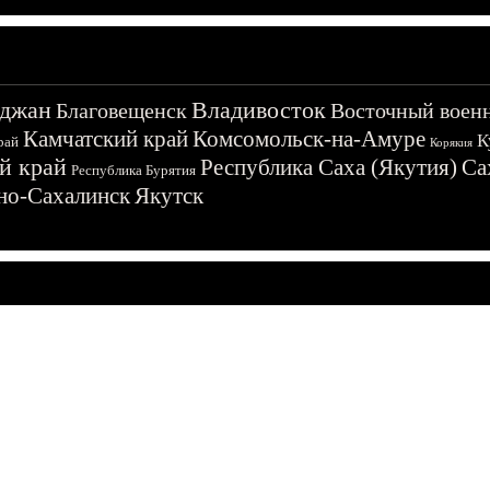
джан
Владивосток
Благовещенск
Восточный воен
Камчатский край
Комсомольск-на-Амуре
К
рай
Корякия
й край
Республика Саха (Якутия)
Са
Республика Бурятия
о-Сахалинск
Якутск