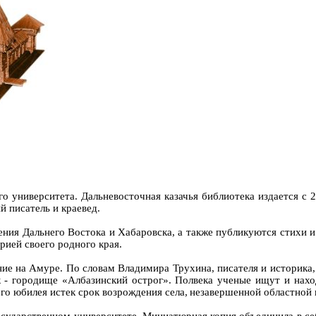
о университета. Дальневосточная казачья библиотека издается с 
й писатель и краевед.
ения Дальнего Востока и Хабаровска, а также публикуются стихи и
торией своего родного края.
ие на Амуре. По словам Владимира Трухина, писателя и историка,
к - городище «Албазинский острог». Полвека ученые ищут и нахо
го юбилея истек срок возрождения села, незавершенной областной 