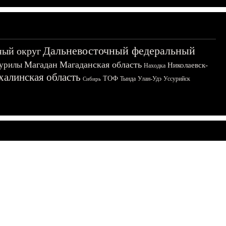
Дальневосточный федеральный
ный округ
Магадан
Магаданская область
урилы
Николаевск-
Находка
халинская область
ТОФ
Тында
Улан-Удэ
Уссурийск
Сибирь