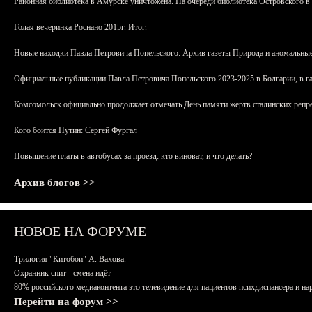
Районная библиотека в Амурске уничтожена. На очереди библиотека Островского в
Голая вечеринка Роснано 2015г. Итог.
Новые находки Павла Петровича Попельского: Архив газеты Природа и аномальные
Официальные публикации Павла Петровича Попельского 2023-2025 в Болгарии, в г
Комсомольск официально продолжает отмечать День памяти жертв сталинских репрес
Кого боится Путин: Сергей Фургал
Повышение платы в автобусах за проезд: кто виноват, и что делать?
Архив блогов >>
НОВОЕ НА ФОРУМЕ
Трилогия "Китобои" А. Вахова.
Охранник спит - смена идёт
80% российского медиаконтента это телевидение для пациентов психдиспансера и на
Перейти на форум >>