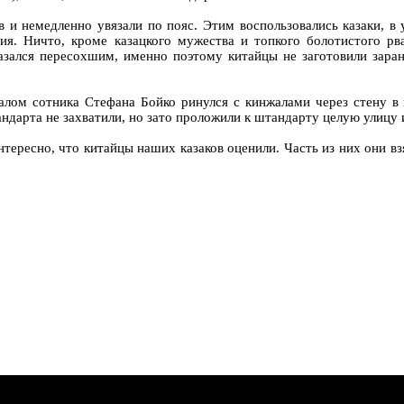
 и немедленно увязали по пояс. Этим воспользовались казаки, в
ия. Ничто, кроме казацкого мужества и топкого болотистого рва
 казался пересохшим, именно поэтому китайцы не заготовили зара
алом сотника Стефана Бойко ринулся с кинжалами через стену в 
андарта не захватили, но зато проложили к штандарту целую улицу
нтересно, что китайцы наших казаков оценили. Часть из них они в