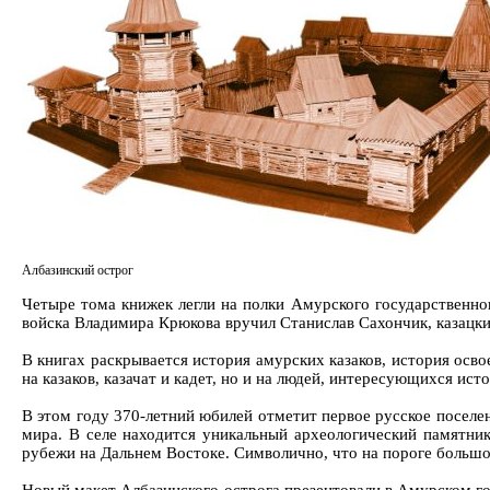
Албазинский острог
Четыре тома книжек легли на полки Амурского государственног
войска Владимира Крюкова вручил Станислав Сахончик, казацки
В книгах раскрывается история амурских казаков, история осво
на казаков, казачат и кадет, но и на людей, интересующихся ис
В этом году 370-летний юбилей отметит первое русское поселен
мира. В селе находится уникальный археологический памятни
рубежи на Дальнем Востоке. Символично, что на пороге большо