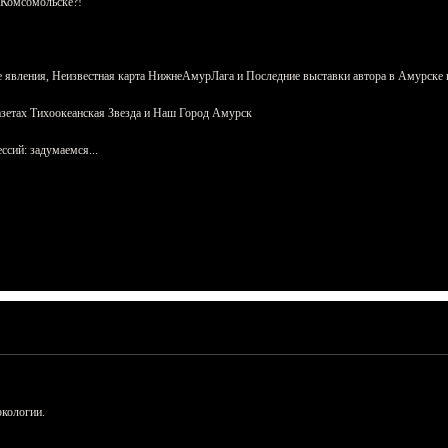
 Комсомольске?!
 явления, Неизвестная карта НижнеАмурЛага и Последние выставки автора в Амурске 
азетах Тихоокеанская Звезда и Наш Город Амурск
сий: задумаемся...
ркологии.