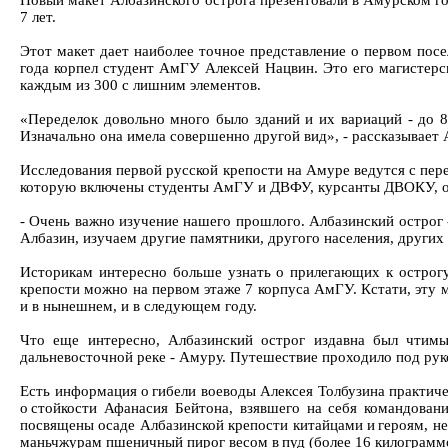
Новый макет Албазинского острога презентовали в Амурском го
7 лет.
Этот макет дает наиболее точное представление о первом посе
года корпел студент АмГУ Алексей Нацвин. Это его магистерск
каждым из 300 с лишним элементов.
«Переделок довольно много было зданий и их вариаций - до 8
Изначально она имела совершенно другой вид», - рассказывает 
Исследования первой русской крепости на Амуре ведутся с пер
которую включены студенты АмГУ и ДВФУ, курсанты ДВОКУ, отп
- Очень важно изучение нашего прошлого. Албазинский острог 
Албазин, изучаем другие памятники, другого населения, других
Историкам интересно больше узнать о прилегающих к острогу
крепости можно на первом этаже 7 корпуса АмГУ. Кстати, эту м
и в нынешнем, и в следующем году.
Что еще интересно, Албазинский острог издавна был чтимы
дальневосточной реке - Амуру. Путешествие проходило под ру
Есть информация о гибели воеводы Алексея Толбузина практиче
о стойкости Афанасия Бейтона, взявшего на себя командован
посвящены осаде Албазинской крепости китайцами и героям, не
маньчжурам пшеничный пирог весом в пуд (более 16 килограммов