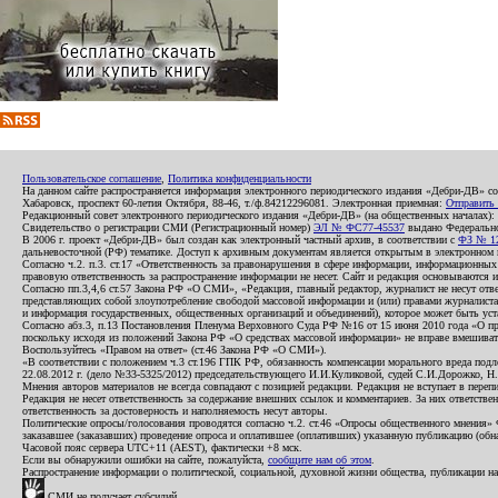
Пользовательское соглашение
,
Политика конфиденциальности
На данном сайте распространяется информация электронного периодического издания «Дебри-ДВ» с
Хабаровск, проспект 60-летия Октября, 88-46, т./ф.84212296081. Электронная приемная:
Отправить
Редакционный совет электронного периодического издания «Дебри-ДВ» (на общественных началах
Свидетельство о регистрации СМИ (Регистрационный номер)
ЭЛ № ФС77-45537
выдано Федеральной
В 2006 г. проект «Дебри-ДВ» был создан как электронный частный архив, в соответствии с
ФЗ № 12
дальневосточной (РФ) тематике. Доступ к архивным документам является открытым в электронном вид
Согласно ч.2. п.3. ст.17 «Ответственность за правонарушения в сфере информации, информационн
правовую ответственность за распространение информации не несет. Сайт и редакция основываются 
Согласно пп.3,4,6 ст.57 Закона РФ «О СМИ», «Редакция, главный редактор, журналист не несут отв
представляющих собой злоупотребление свободой массовой информации и (или) правами журналиста:
и информация государственных, общественных организаций и объединений), которое может быть уста
Согласно абз.3, п.13 Постановления Пленума Верховного Суда РФ №16 от 15 июня 2010 года «О пр
поскольку исходя из положений Закона РФ «О средствах массовой информации» не вправе вмешивать
Воспользуйтесь «Правом на ответ» (ст.46 Закона РФ «О СМИ»).
«В соответствии с положением ч.3 ст.196 ГПК РФ, обязанность компенсации морального вреда подле
22.08.2012 г. (дело №33-5325/2012) председательствующего И.И.Куликовой, судей С.И.Дорожко, Н
Мнения авторов материалов не всегда совпадают с позицией редакции. Редакция не вступает в перепи
Редакция не несет ответственность за содержание внешних ссылок и комментариев. За них ответств
ответственность за достоверность и наполняемость несут авторы.
Политические опросы/голосования проводятся согласно ч.2. ст.46 «Опросы общественного мнения» Фе
заказавшее (заказавших) проведение опроса и оплатившее (оплативших) указанную публикацию (обнаро
Часовой пояс сервера UTC+11 (AEST), фактически +8 мск.
Если вы обнаружили ошибки на сайте, пожалуйста,
сообщите нам об этом
.
Распространение информации о политической, социальной, духовной жизни общества, публикации на
СМИ не получает субсидий.