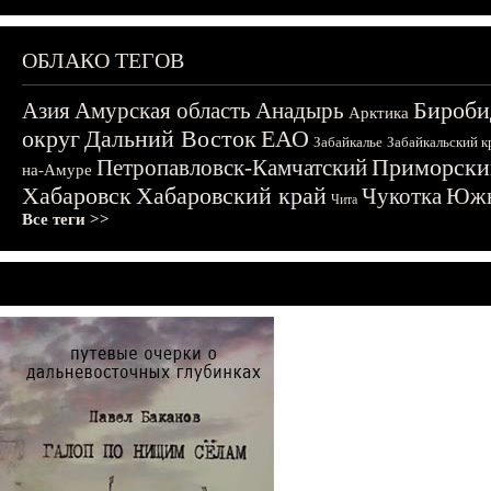
ОБЛАКО ТЕГОВ
Бироби
Азия
Амурская область
Анадырь
Арктика
округ
Дальний Восток
ЕАО
Забайкалье
Забайкальский к
Приморски
Петропавловск-Камчатский
на-Амуре
Хабаровск
Хабаровский край
Чукотка
Южн
Чита
Все теги >>