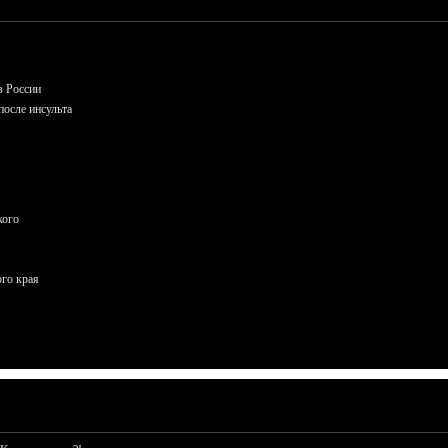
в России
осле инсульта
кого
ого края