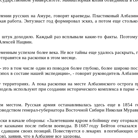
сударственном университете. Миниатюрная копия объединила в се
лении русских на Амуре, говорят краеведы. Пластиковый Албазин
ая работа. Энтузиаст год формировал эскиз, а потом еще столько
 штук доходило. Каждый раз всплывали какие-то факты. Поэтому
Алексей Нацвин.
еменным успехом более века. Не все тайны еще удалось раскрыть, 
равятся на раскопки в этом месяце.
- это в том числе один из поводов более глубоко, более широко п
 эпох в составе нашей экспедиции», - говорит руководитель Албаз
 территориях. А пока раскопки на месте Албазинского острога 
одель используют при создании исторического комплекса в парке 
м местом. Русская армия останавливалась здесь еще в 1854 го
ководством генерал-губернатора Восточной Сибири Николая Мурав
ски в начале обороны: «Залетевшим ядром в бойницу ему оторвало
ие казаками после гибели воеводы. В 1687 году Бейтон отказал
 сдавшим своих позиций. Повествуется о лекарях в погибающих от 
), заявив, что в Албазине все здоровы.