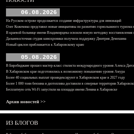
06.08.2026
На Русском острове продолжается создание инфраструктуры для инноваций
Олег Кожемяко представил новые инициативы по развитию горнолыжного туризма 
В краевой больнице имени Владимирцева освоили новую методику восстановления п
Дальневосточная студия кинохроники получила поддержку Дмитрия Демешина
Новый циклон приближается к Хабаровскому краю
05.08.2026
В Биробиджане прошел мастер-класс стилиста международного уровня Алекса Датс
В Хабаровском крае подготовились к возможному повышению уровня Амура
Более 40 социальных выплат проиндексируют в Хабаровском крае в 2027 году
Более 1 000 тонн бензина и дизтоплива доставили в северные территории Хабаровск
Бесплатную сеть Wi-Fi запустили на площади имени Ленина в Хабаровске
Архив новостей >>
ИЗ БЛОГОВ