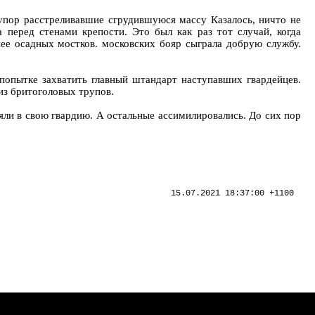
 упор расстреливавшие сгрудившуюся массу Казалось, ничто не
 перед стенами крепости. Это был как раз тот случай, когда
нее осадных мостков. московских бояр сыграла добрую службу.
попытке захватить главный штандарт наступавших гвардейцев.
 из бритоголовых трупов.
зяли в свою гвардию. А остальные ассимилировались. До сих пор
15.07.2021 18:37:00 +1100