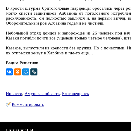
В ярости штурма бритоголовые гвардейцы бросались через ров
могло спасти защитников Албазина от поголовного истреблен
расхлябанность, он полностью заилился и, на первый взгляд,
Оборонительный ров Албазина годами не чистили.
Небольшой отряд донцов и запорожцев из 26 человек под нач
Казаки погибли почти все (уцелели только четыре человека), шт
Казаков, выпустили из крепости без оружия. Но с почестями. И
их отпрыски живут в Харбине и где-то еще…
Вадим Решетняк
Новости
,
Амурская область
,
Благовещенск
Комментировать
НОВОСТИ