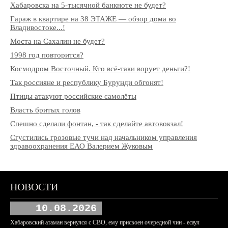
Хабаровска на 5-тысячной банкноте не будет?
Гараж в квартире на 38 ЭТАЖЕ — обзор дома во
Владивостоке...!
Моста на Сахалин не будет?
1998 год повторится?
Космодром Восточный. Кто всё-таки ворует деньги?!
Так россияне и республику Бурунди обгонят!
Птицы атакуют российские самолёты
Власть бритых голов
Спешно сделали фонтан, - так сделайте автовокзал!
Сгустились грозовые тучи над начальником управления
здравоохранения ЕАО Валерием Жуковым
НОВОСТИ
10.08.2026
Хабаровский атаман вернулся с СВО, ему присвоен очередной чин - есаул