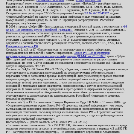
Электронная приемная:
Отправить сообщение
. E-mail:
editor@debri-dv.com
Редакционный совет электронного периодического издания «Дебри-ДВ» (на общественных
началах): К.А. Пронякин, И.Ю. Харитонова, А.Э. Мирмович, Ю.Н. Юрьев, Ю.В. Ковалев,
Л.Н. Левина, А.Ю. Жданов, Е.Н. Голубь, С.Н. Бурындин, Б.М. Сухинин, О.В. Егорова
Свидетельство о регистрации СМИ (Регистрационный номер)
ЭЛ № ФС77-45537
выдано
Федеральной службой по надзору в сфере связи, информационных технологий и массовых
коммуникаций (Роскомнадзор) 16.06.2011 г. Территория распространения: Российская
Федерация, зарубежные страны.
В 2006 г. проект «Дебри-ДВ» был создан как электронный частный архив, в соответствии с
ФЗ
№ 125 «Об архивном деле в Российской Федерации»
, согласно п. 2 ст. 13 «Создание архивов».
Основной фонд архива составляют публикации газет и журналов, изданные книги, а также
рукописи по дальневосточной (РФ) тематике. Доступ к архивным документам является
открытым в электронном виде, согласно п. 1 ст. 24 вышеобозначенного закона. Архивные
документы к частной собственности редакции не относятся, согласно ст.ст. 1275, 1276, 1306
Гражданского кодекса РФ
.
Согласно ч.2. п.3. ст.17 «Ответственность за правонарушения в сфере информации,
информационных технологий и защиты информации»
Закона РФ «Об информации,
информационных технологиях и о защите информации» (ФЗ-149 от 27.07.06 г.)
архив «Дебри-
ДВ», хранящий информацию, гражданско-правовую ответственность за распространение
информации не несет. Сайт и редакция основываются и работают на основании ст.8 «Право на
доступ к информации» ФЗ-149.
Согласно пп.3,4,6 ст.57 Закона РФ «О СМИ», «Редакция, главный редактор, журналист не несут
ответственности за распространение сведений, не соответствующих действительности и
порочащих честь и достоинство граждан и организаций, либо ущемляющих права и законные
интересы граждан, либо представляющих собой злоупотребление свободой массовой
информации и (или) правами журналиста: ...если они являются дословным воспроизведением
сообщений и материалов или их фрагментов, распространенных другим средством массовой
информации (а также сообщения, переданные в пресс-релизах и информация государственных,
общественных организаций и объединений), которое может быть установлено и привлечено к
ответственности за данное нарушение законодательства Российской Федерации о средствах
массовой информации».
Согласно абз.3, п.13 Постановления Пленума Верховного Суда РФ №16 от 15 июня 2010 года
«О практике применения судами Закона РФ «О средствах массовой информации», «по делам,
вытекающим из содержания распространенной информации, распространитель не является
надлежащим ответчиком, поскольку исходя из положений Закона РФ «О средствах массовой
информации» не вправе вмешиваться в деятельность редакции, в ходе которой определяется
содержание сообщений и материалов».
Воспользуйтесь «Правом на ответ» (ст.46 Закона РФ «О СМИ»).
«В соответствии с положением ч.3 ст.196 ГПК РФ, обязанность компенсации морального вреда
подлежит возложению на авторов, а по опубликованию опровержения, в порядке ч.2 ст.152 ГК
РФ - на учредителя и главного редактор», - из апелляционного определения Хабаровского