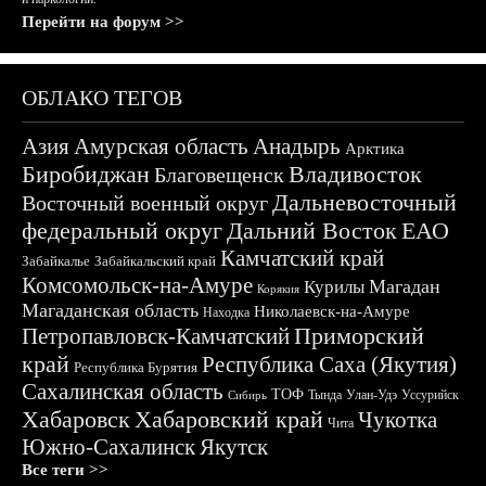
Перейти на форум >>
ОБЛАКО ТЕГОВ
Азия
Амурская область
Анадырь
Арктика
Биробиджан
Владивосток
Благовещенск
Дальневосточный
Восточный военный округ
федеральный округ
Дальний Восток
ЕАО
Камчатский край
Забайкалье
Забайкальский край
Комсомольск-на-Амуре
Магадан
Курилы
Корякия
Магаданская область
Николаевск-на-Амуре
Находка
Приморский
Петропавловск-Камчатский
край
Республика Саха (Якутия)
Республика Бурятия
Сахалинская область
ТОФ
Тында
Улан-Удэ
Уссурийск
Сибирь
Хабаровск
Хабаровский край
Чукотка
Чита
Южно-Сахалинск
Якутск
Все теги >>