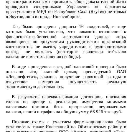
правоохранительными органами, сбор доказательной базы
проводился сотрудниками Управления по налоговым
преступлениям МВД по Республике Саха (Якутия) не только
в Якутии, но и в городе Новосибирске.
Так, были проведены допросы 16 свидетелей, в ходе
которых было установлено, что никакого отношения к
финансово-хозяйственной деятельности данные лица,
являющиеся по документам руководителями организаций
контрагентов, не имеют, учредителями и руководителями
никогда не являлись (некоторые свидетели отбывали
наказание в местах лишения свободы).
В ходе проведения выездной налоговой проверки было
доказано что, главной целью, преследуемой ОАО
«Ленанефтегаз», явилось получение налоговой выгоды в
отсутствие намерения осуществлять реальную
экономическую деятельность.
В результате переквалификации договоров, признания
сделок по аренде и реализации имущества мнимыми
налоговым органом было предъявлено неуплаченных
налогов, пени и штрафов на общую сумму 66 926 тыс. руб.
Похожие схемы с участием фирм-«однодневок» были
установлены также Инспекцией по Оймяконскому району в
ходе выездных проверок ООО «Артель старателей «Тал»,