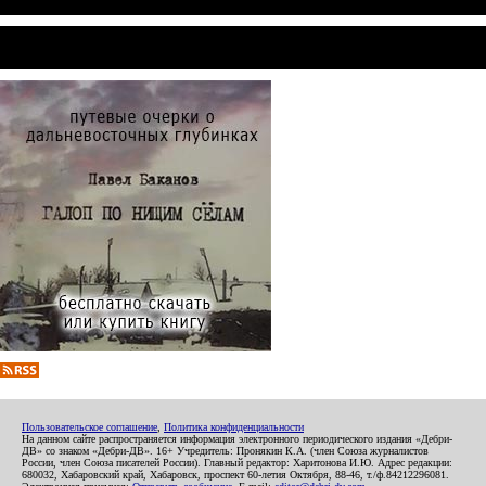
Пользовательское соглашение
,
Политика конфиденциальности
На данном сайте распространяется информация электронного периодического издания «Дебри-
ДВ» со знаком «Дебри-ДВ». 16+ Учредитель: Пронякин К.А. (член Союза журналистов
России, член Союза писателей России). Главный редактор: Харитонова И.Ю. Адрес редакции:
680032, Хабаровский край, Хабаровск, проспект 60-летия Октября, 88-46, т./ф.84212296081.