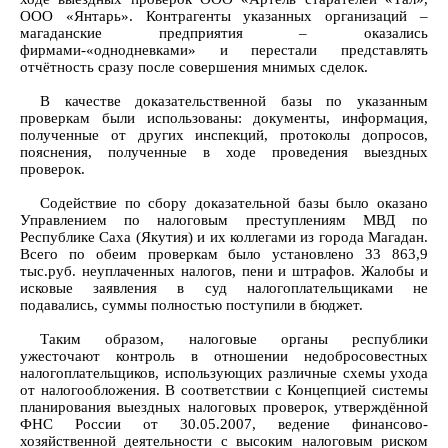
ООО «Янтарь». Контрагенты указанных организаций –
магаданские предприятия – оказались
фирмами-«однодневками» и перестали представлять
отчётность сразу после совершения мнимых сделок.
В качестве доказательственной базы по указанным
проверкам были использованы: документы, информация,
полученные от других инспекций, протоколы допросов,
пояснения, полученные в ходе проведения выездных
проверок.
Содействие по сбору доказательной базы было оказано
Управлением по налоговым преступлениям МВД по
Республике Саха (Якутия) и их коллегами из города Магадан.
Всего по обеим проверкам было установлено 33 863,9
тыс.руб. неуплаченных налогов, пени и штрафов. Жалобы и
исковые заявления в суд налогоплательщиками не
подавались, суммы полностью поступили в бюджет.
Таким образом, налоговые органы республики
ужесточают контроль в отношении недобросовестных
налогоплательщиков, использующих различные схемы ухода
от налогообложения. В соответствии с Концепцией системы
планирования выездных налоговых проверок, утверждённой
ФНС России от 30.05.2007, ведение финансово-
хозяйственной деятельности с высоким налоговым риском