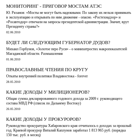
МОНИТОРИНГ - ПРИГОВОР МОСТАМ АТЭС
Ю. Рязанов: «Мосты не могут быть надежными. По закону их нельзя принимать
в эксплуатацию и открывать по ним движение - опасно. «Ростехнадзор» и
«Росавтодор» отвечали на запросы президентской администрации. Значит, врут
Президенту страны?»
02.06.2010
БУДЕТ ЛИ СЛЕДУЮЩИМ ГУБЕРНАТОР ДУДОВ?
Михаил Горбунов, «Золотое перо Руси» - о минихитростях макропоказателей
Магаданской области. Размышления
01.06.2010
ПРАВОСЛАВНЫЕ ЧТЕНИЯ ПО КРУГУ
Откаты внутренней политики Владивостока - forever
28.05.2010
КАКИЕ ДОХОДЫ У МИЛИЦИОНЕРОВ?
Общая сумма декларированного годового дохода за 2009 г. руководящего
состава МВД РФ (список по Дальнему Востоку)
26.05.2010
КАКИЕ ДОХОДЫ У ПРОКУРОРОВ?
Руководство прокуратуры Хабаровского края отчиталось о доходах за прошлый
год. Краевой прокурор Виталий Каплунов заработал 1 813 965 руб. (порядка
150 тыс. руб. в месяц)