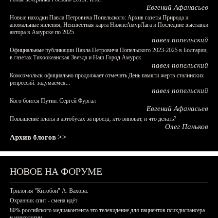
Евгений Афанасьев
Новые находки Павла Петровича Попельского: Архив газеты Природа и
аномальные явления, Неизвестная карта НижнеАмурЛага и Последние выставки
автора в Амурске по 2025
павел попельский
Официальные публикации Павла Петровича Попельского 2023-2025 в Болгарии,
в газетах Тихоокеанская Звезда и Наш Город Амурск
павел попельский
Комсомольск официально продолжает отмечать День памяти жертв сталинских
репрессий: задумаемся...
павел попельский
Кого боится Путин: Сергей Фургал
Евгений Афанасьев
Повышение платы в автобусах за проезд: кто виноват, и что делать?
Олег Паньков
Архив блогов >>
НОВОЕ НА ФОРУМЕ
Трилогия "Китобои" А. Вахова.
Охранник спит - смена идёт
80% российского медиаконтента это телевидение для пациентов психдиспансера
и наркологии.