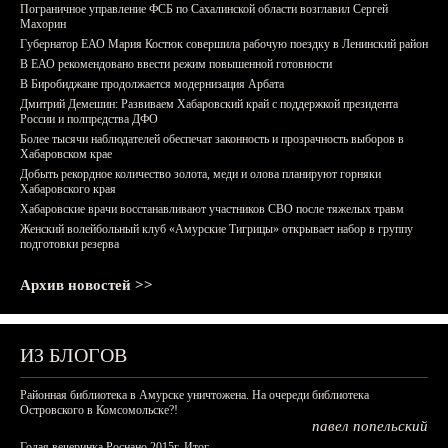
Пограничное управление ФСБ по Сахалинской области возглавил Сергей
Махорин
Губернатор ЕАО Мария Костюк совершила рабочую поездку в Ленинский район
В ЕАО рекомендовано ввести режим повышенной готовности
В Биробиджане продолжается модернизация Арбата
Дмитрий Демешин: Развиваем Хабаровский край с поддержкой президента
России и полпредства ДФО
Более тысячи наблюдателей обеспечат законность и прозрачность выборов в
Хабаровском крае
Добыть рекордное количество золота, меди и олова планируют горняки
Хабаровского края
Хабаровские врачи восстанавливают участников СВО после тяжелых травм
Женский волейбольный клуб «Амурские Тигрицы» открывает набор в группу
подготовки резерва
Архив новостей >>
ИЗ БЛОГОВ
Районная библиотека в Амурске уничтожена. На очереди библиотека
Островского в Комсомольске?!
павел попельский
Голая вечеринка Роснано 2015г. Итог.