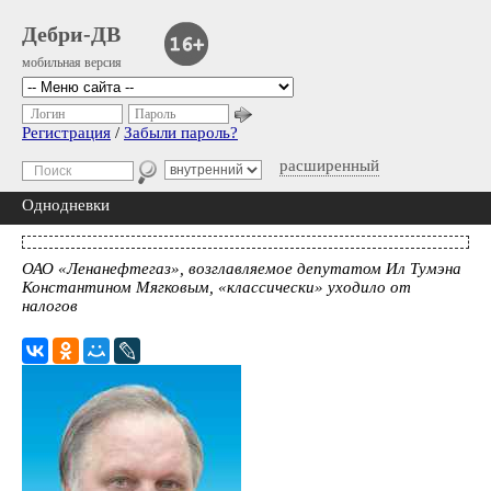
Дебри-ДВ
мобильная версия
Логин
Пароль
Регистрация
/
Забыли пароль?
расширенный
Однодневки
ОАО «Ленанефтегаз», возглавляемое депутатом Ил Тумэна
Константином Мягковым, «классически» уходило от
налогов