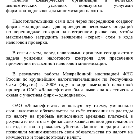
Многие коммерческие организации в нелегких
экономических условиях пользуются услугами
фирм-«однодневок» для минимизации налогов.
Налогоплательщики сами или через посредников создают
фирмы-«однодневки» для проведения нескольких операций
по перепродаже товаров на внутреннем рынке так, чтобы
максимально затруднить выявление «серых» схем в ходе
налоговой проверки.
В связи с чем, перед налоговыми органами сегодня стоит
задача усиления налогового контроля для пресечения
применения незаконной налоговой минимизации.
В результате работы Межрайонной инспекцией ФНС
России по крупнейшим налогоплательщикам по Республике
Саха (Якутия) в 2009 году в ходе выездной налоговой
проверки ОАО «Ленанефтегаз» была выявлена классическая
схема с участием фирм-«однодневок».
ОАО «Ленанефтегаз», используя эту схему, уменьшало
свои налоговые обязательства за счёт отнесения на расходы
по налогу на прибыль начисленных арендных платежей, в
результате по итогам финансово-хозяйственной деятельности
из года в год отражались убытки. Данные операции также
позволили минимизировать свои обязательства по налогу на
имущество и транспортному налогу.