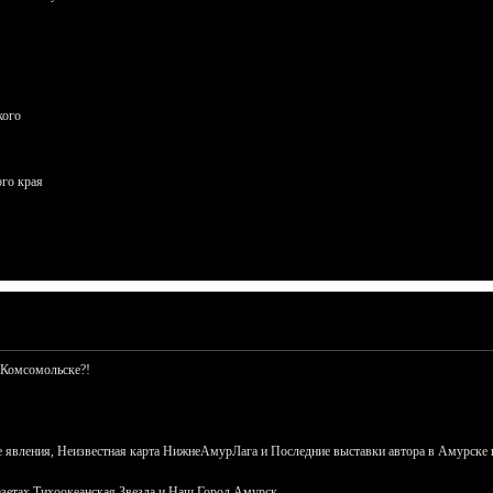
кого
ого края
 Комсомольске?!
 явления, Неизвестная карта НижнеАмурЛага и Последние выставки автора в Амурске 
азетах Тихоокеанская Звезда и Наш Город Амурск