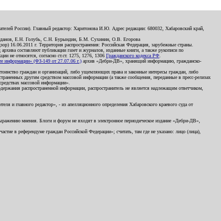
телей России). Главный редактор: Харитонова И.Ю. Адрес редакции: 680032, Хабаровский край,
данов, Е.Н. Голубь, С.Н. Бурындин, Б.М. Сухинин, О.В. Егорова
р) 16.06.2011 г. Территория распространения: Российская Федерация, зарубежные страны.
д архива составляют публикации газет и журналов, изданные книги, а также рукописи по
и не относятся, согласно ст.ст. 1275, 1276, 1306
Гражданского кодекса РФ
.
 информации» (ФЗ-149 от 27.07.06 г.)
архив «Дебри-ДВ», хранящий информацию, гражданско-
остоинство граждан и организаций, либо ущемляющих права и законные интересы граждан, либо
страненных другим средством массовой информации (а также сообщения, переданные в пресс-релизах
 средствах массовой информации».
держания распространенной информации, распространитель не является надлежащим ответчиком,
еля и главного редактор», - из апелляционного определения Хабаровского краевого суда от
 выражению мнения. Блоги и форум не входят в электронное периодическое издание «Дебри-ДВ»,
стие в референдуме граждан Российской Федерации»; считать, там где не указано: лицо (лица),