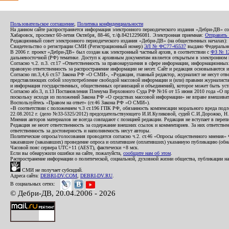
Пользовательское соглашение
,
Политика конфиденциальности
На данном сайте распространяется информация электронного периодического издания «Дебри-ДВ» с
Хабаровск, проспект 60-летия Октября, 88-46, т./ф.84212296081. Электронная приемная:
Отправить
Редакционный совет электронного периодического издания «Дебри-ДВ» (на общественных началах
Свидетельство о регистрации СМИ (Регистрационный номер)
ЭЛ № ФС77-45537
выдано Федеральной
В 2006 г. проект «Дебри-ДВ» был создан как электронный частный архив, в соответствии с
ФЗ № 12
дальневосточной (РФ) тематике. Доступ к архивным документам является открытым в электронном вид
Согласно ч.2. п.3. ст.17 «Ответственность за правонарушения в сфере информации, информационн
правовую ответственность за распространение информации не несет. Сайт и редакция основываются 
Согласно пп.3,4,6 ст.57 Закона РФ «О СМИ», «Редакция, главный редактор, журналист не несут отв
представляющих собой злоупотребление свободой массовой информации и (или) правами журналиста:
и информация государственных, общественных организаций и объединений), которое может быть уста
Согласно абз.3, п.13 Постановления Пленума Верховного Суда РФ №16 от 15 июня 2010 года «О пр
поскольку исходя из положений Закона РФ «О средствах массовой информации» не вправе вмешивать
Воспользуйтесь «Правом на ответ» (ст.46 Закона РФ «О СМИ»).
«В соответствии с положением ч.3 ст.196 ГПК РФ, обязанность компенсации морального вреда подле
22.08.2012 г. (дело №33-5325/2012) председательствующего И.И.Куликовой, судей С.И.Дорожко, Н
Мнения авторов материалов не всегда совпадают с позицией редакции. Редакция не вступает в перепи
Редакция не несет ответственность за содержание внешних ссылок и комментариев. За них ответств
ответственность за достоверность и наполняемость несут авторы.
Политические опросы/голосования проводятся согласно ч.2. ст.46 «Опросы общественного мнения» Фе
заказавшее (заказавших) проведение опроса и оплатившее (оплативших) указанную публикацию (обнаро
Часовой пояс сервера UTC+11 (AEST), фактически +8 мск.
Если вы обнаружили ошибки на сайте, пожалуйста,
сообщите нам об этом
.
Распространение информации о политической, социальной, духовной жизни общества, публикации на
СМИ не получает субсидий.
Адреса сайта:
DEBRI-DV.COM
,
DEBRI-DV.RU
.
В социальных сетях:
© Дебри-ДВ, 20.04.2006 - 2026