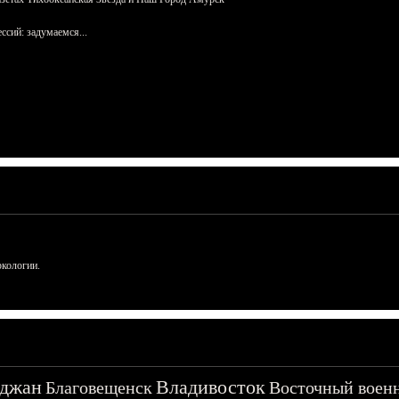
сий: задумаемся...
ркологии.
джан
Владивосток
Благовещенск
Восточный воен