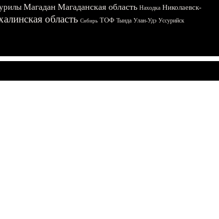
Магадан
Магаданская область
урилы
Николаевск-
Находка
халинская область
ТОФ
Тында
Улан-Удэ
Уссурийск
Сибирь