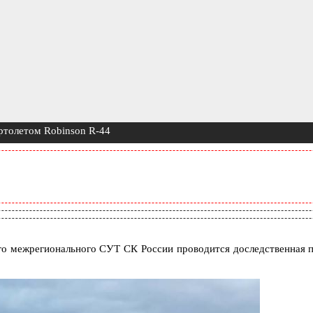
ертолетом Robinson R-44
го межрегионального СУТ СК России проводится доследственная п