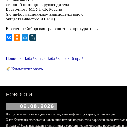
старший помощник руководителя
Восточного МСУТ СК России
(по информационному взаимодействию с
общественностью и СМИ).
Восточно-Сибирская транспортная прокуратора.
Новости
,
Забайкалье
,
Забайкальский край
Комментировать
НОВОСТИ
06.08.2026
На Русском острове продолжается создание инфраструктуры для инноваций
Олег Кожемяко представил новые инициативы по развитию горнолыжного туризма 
В краевой больнице имени Владимирцева освоили новую методику восстановления п