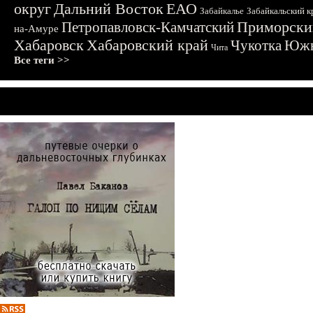
округ
Дальний Восток
ЕАО
Забайкалье
Забайкальский к
Приморски
Петропавловск-Камчатский
на-Амуре
Хабаровск
Хабаровский край
Чукотка
Южн
Чита
Все теги >>