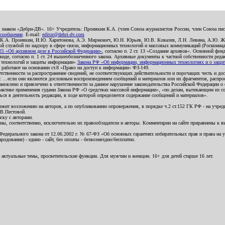
о знаком «Дебри-ДВ». 16+ Учредитель: Пронякин К.А. (член Союза журналистов России, член Союза писа
 сообщение
. E-mail:
editor@debri-dv.com
): К.А. Пронякин, И.Ю. Харитонова, А.Э. Мирмович, Ю.Н. Юрьев, Ю.В. Ковалев, Л.Н. Левина, А.Ю. Ж
 службой по надзору в сфере связи, информационных технологий и массовых коммуникаций (Роскомнадзо
5 «Об архивном деле в Российской Федерации»
, согласно п. 2 ст. 13 «Создание архивов». Основной фон
е, согласно п. 1 ст. 24 вышеобозначенного закона. Архивные документы к частной собственности редакци
ых технологий и защиты информации»
Закона РФ «Об информации, информационных технологиях и о защите
и работают на основании ст.8 «Право на доступ к информации» ФЗ-149.
етственности за распространение сведений, не соответствующих действительности и порочащих честь и д
 ...если они являются дословным воспроизведением сообщений и материалов или их фрагментов, распро
новлено и привлечено к ответственности за данное нарушение законодательства Российской Федерации о
актике применения судами Закона РФ «О средствах массовой информации», «по делам, вытекающим из со
ся в деятельность редакции, в ходе которой определяется содержание сообщений и материалов».
жит возложению на авторов, а по опубликованию опровержения, в порядке ч.2 ст.152 ГК РФ - на учредит
.В.Пестовой.
ску с авторами.
енны, соответственно, исключительно их правообладатели и авторы. Комментарии на сайте приравнены к
дерального закона от 12.06.2002 г. № 67-ФЗ «Об основных гарантиях избирательных прав и права на уча
дование) - едино - сайт, без оплаты - безвозмездно/бесплатно.
 актуальные темы, просветительские функции. Для мужчин и женщин. 16+ для детей старше 16 лет.