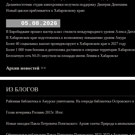
Дальневосточная студия кинохроники получила поддержку Дмитрия Демешина
Новый циклон приближается к Хабаровскому краю
05.08.2026
В Биробиджане прошел мастер-класс стилиста международного уровня Алекса Датс
В Хабаровском крае подготовились к возможному повышению уровня Амура
Более 40 социальных выплат проиндексируют в Хабаровском крае в 2027 году
Более 1 000 тонн бензина и дизтоплива доставили в северные территории Хабаровск
Бесплатную сеть Wi-Fi запустили на площади имени Ленина в Хабаровске
Архив новостей >>
ИЗ БЛОГОВ
Районная библиотека в Амурске уничтожена. На очереди библиотека Островского в
Голая вечеринка Роснано 2015г. Итог.
Новые находки Павла Петровича Попельского: Архив газеты Природа и аномальные
Официальные публикации Павла Петровича Попельского 2023-2025 в Болгарии, в г