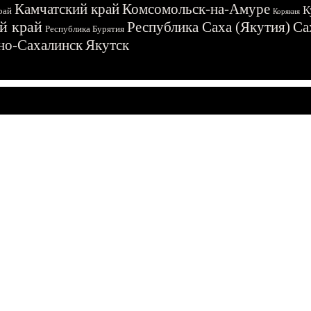
Камчатский край
Комсомольск-на-Амуре
К
рай
Корякия
й край
Республика Саха (Якутия)
Са
Республика Бурятия
о-Сахалинск
Якутск