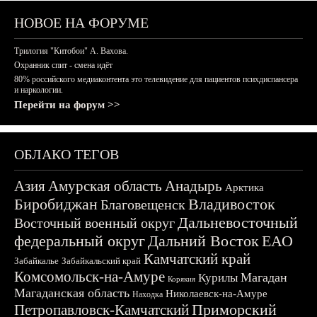
НОВОЕ НА ФОРУМЕ
Трилогия "Китобои" А. Вахова.
Охранник спит - смена идёт
80% российского медиаконтента это телевидение для пациентов психдиспансера
и наркологии.
Перейти на форум >>
ОБЛАКО ТЕГОВ
Азия
Амурская область
Анадырь
Арктика
Биробиджан
Владивосток
Благовещенск
Дальневосточный
Восточный военный округ
федеральный округ
Дальний Восток
ЕАО
Камчатский край
Забайкалье
Забайкальский край
Комсомольск-на-Амуре
Магадан
Курилы
Корякия
Магаданская область
Николаевск-на-Амуре
Находка
Приморский
Петропавловск-Камчатский