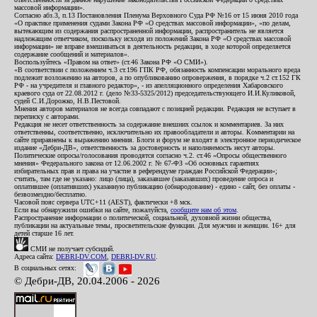
массовой информации».
Согласно абз.3, п.13 Постановления Пленума Верховного Суда РФ №16 от 15 июня 2010 года
«О практике применения судами Закона РФ «О средствах массовой информации», «по делам,
вытекающим из содержания распространенной информации, распространитель не является
надлежащим ответчиком, поскольку исходя из положений Закона РФ «О средствах массовой
информации» не вправе вмешиваться в деятельность редакции, в ходе которой определяется
содержание сообщений и материалов».
Воспользуйтесь «Правом на ответ» (ст.46 Закона РФ «О СМИ»).
«В соответствии с положением ч.3 ст.196 ГПК РФ, обязанность компенсации морального вреда
подлежит возложению на авторов, а по опубликованию опровержения, в порядке ч.2 ст.152 ГК
РФ - на учредителя и главного редактор», - из апелляционного определения Хабаровского
краевого суда от 22.08.2012 г. (дело №33-5325/2012) председательствующего И.И.Куликовой,
судей С.И.Дорожко, Н.В.Пестовой.
Мнения авторов материалов не всегда совпадают с позицией редакции. Редакция не вступает в
переписку с авторами.
Редакция не несет ответственность за содержание внешних ссылок и комментариев. За них
ответственны, соответственно, исключительно их правообладатели и авторы. Комментарии на
сайте приравнены к выражению мнения. Блоги и форум не входят в электронное периодическое
издание «Дебри-ДВ», ответственность за достоверность и наполняемость несут авторы.
Политические опросы/голосования проводятся согласно ч.2. ст.46 «Опросы общественного
мнения» Федерального закона от 12.06.2002 г. № 67-ФЗ «Об основных гарантиях
избирательных прав и права на участие в референдуме граждан Российской Федерации»;
считать, там где не указано: лицо (лица), заказавшее (заказавших) проведение опроса и
оплатившее (оплативших) указанную публикацию (обнародование) - едино - сайт, без оплаты -
безвозмездно/бесплатно.
Часовой пояс сервера UTC+11 (AEST), фактически +8 мск.
Если вы обнаружили ошибки на сайте, пожалуйста,
сообщите нам об этом
.
Распространение информации о политической, социальной, духовной жизни общества,
публикации на актуальные темы, просветительские функции. Для мужчин и женщин. 16+ для
детей старше 16 лет.
СМИ не получает субсидий.
Адреса сайта:
DEBRI-DV.COM
,
DEBRI-DV.RU
.
В социальных сетях:
© Дебри-ДВ, 20.04.2006 - 2026