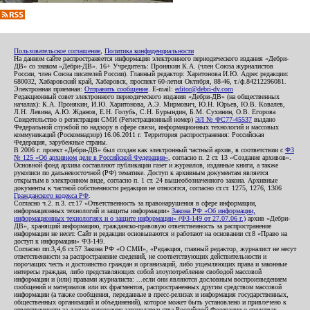
Пользовательское соглашение
,
Политика конфиденциальности
На данном сайте распространяется информация электронного периодического издания «Дебри-
ДВ» со знаком «Дебри-ДВ». 16+ Учредитель: Пронякин К.А. (член Союза журналистов
России, член Союза писателей России). Главный редактор: Харитонова И.Ю. Адрес редакции:
680032, Хабаровский край, Хабаровск, проспект 60-летия Октября, 88-46, т./ф.84212296081.
Электронная приемная:
Отправить сообщение
. E-mail:
editor@debri-dv.com
Редакционный совет электронного периодического издания «Дебри-ДВ» (на общественных
началах): К.А. Пронякин, И.Ю. Харитонова, А.Э. Мирмович, Ю.Н. Юрьев, Ю.В. Ковалев,
Л.Н. Левина, А.Ю. Жданов, Е.Н. Голубь, С.Н. Бурындин, Б.М. Сухинин, О.В. Егорова
Свидетельство о регистрации СМИ (Регистрационный номер)
ЭЛ № ФС77-45537
выдано
Федеральной службой по надзору в сфере связи, информационных технологий и массовых
коммуникаций (Роскомнадзор) 16.06.2011 г. Территория распространения: Российская
Федерация, зарубежные страны.
В 2006 г. проект «Дебри-ДВ» был создан как электронный частный архив, в соответствии с
ФЗ
№ 125 «Об архивном деле в Российской Федерации»
, согласно п. 2 ст. 13 «Создание архивов».
Основной фонд архива составляют публикации газет и журналов, изданные книги, а также
рукописи по дальневосточной (РФ) тематике. Доступ к архивным документам является
открытым в электронном виде, согласно п. 1 ст. 24 вышеобозначенного закона. Архивные
документы к частной собственности редакции не относятся, согласно ст.ст. 1275, 1276, 1306
Гражданского кодекса РФ
.
Согласно ч.2. п.3. ст.17 «Ответственность за правонарушения в сфере информации,
информационных технологий и защиты информации»
Закона РФ «Об информации,
информационных технологиях и о защите информации» (ФЗ-149 от 27.07.06 г.)
архив «Дебри-
ДВ», хранящий информацию, гражданско-правовую ответственность за распространение
информации не несет. Сайт и редакция основываются и работают на основании ст.8 «Право на
доступ к информации» ФЗ-149.
Согласно пп.3,4,6 ст.57 Закона РФ «О СМИ», «Редакция, главный редактор, журналист не несут
ответственности за распространение сведений, не соответствующих действительности и
порочащих честь и достоинство граждан и организаций, либо ущемляющих права и законные
интересы граждан, либо представляющих собой злоупотребление свободой массовой
информации и (или) правами журналиста: ...если они являются дословным воспроизведением
сообщений и материалов или их фрагментов, распространенных другим средством массовой
информации (а также сообщения, переданные в пресс-релизах и информация государственных,
общественных организаций и объединений), которое может быть установлено и привлечено к
ответственности за данное нарушение законодательства Российской Федерации о средствах