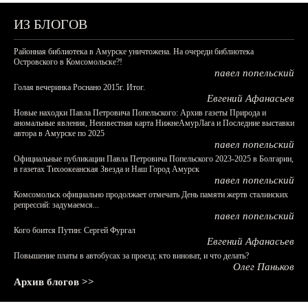
ИЗ БЛОГОВ
Районная библиотека в Амурске уничтожена. На очереди библиотека
Островского в Комсомольске?!
павел попельский
Голая вечеринка Роснано 2015г. Итог.
Евгений Афанасьев
Новые находки Павла Петровича Попельского: Архив газеты Природа и
аномальные явления, Неизвестная карта НижнеАмурЛага и Последние выставки
автора в Амурске по 2025
павел попельский
Официальные публикации Павла Петровича Попельского 2023-2025 в Болгарии,
в газетах Тихоокеанская Звезда и Наш Город Амурск
павел попельский
Комсомольск официально продолжает отмечать День памяти жертв сталинских
репрессий: задумаемся...
павел попельский
Кого боится Путин: Сергей Фургал
Евгений Афанасьев
Повышение платы в автобусах за проезд: кто виноват, и что делать?
Олег Паньков
Архив блогов >>