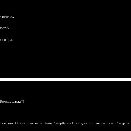
и рабочих
ности»
кого края
 Комсомольске?!
 явления, Неизвестная карта НижнеАмурЛага и Последние выставки автора в Амурске 