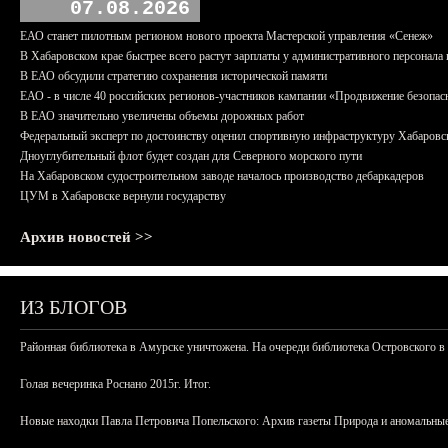
07.08.2026
ЕАО станет пилотным регионом нового проекта Мастерской управления «Сенеж»
В Хабаровском крае быстрее всего растут зарплаты у административного персонала 
В ЕАО обсудили стратегию сохранения исторической памяти
ЕАО - в числе 40 российских регионов-участников кампании «Продвижение безопас
В ЕАО значительно увеличены объемы дорожных работ
Федеральный эксперт по достоинству оценил спортивную инфраструктуру Хабаровс
Дноуглубительный флот будет создан для Северного морского пути
На Хабаровском судостроительном заводе началось производство дебаркадеров
ЦУМ в Хабаровске вернули государству
Архив новостей >>
ИЗ БЛОГОВ
Районная библиотека в Амурске уничтожена. На очереди библиотека Островского в
Голая вечеринка Роснано 2015г. Итог.
Новые находки Павла Петровича Попельского: Архив газеты Природа и аномальные