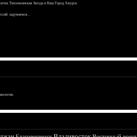
азетах Тихоокеанская Звезда и Наш Город Амурск
сий: задумаемся...
ркологии.
джан
Владивосток
Благовещенск
Восточный воен