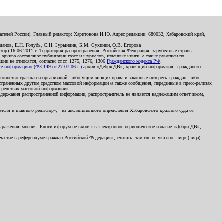
телей России). Главный редактор: Харитонова И.Ю. Адрес редакции: 680032, Хабаровский край,
данов, Е.Н. Голубь, С.Н. Бурындин, Б.М. Сухинин, О.В. Егорова
р) 16.06.2011 г. Территория распространения: Российская Федерация, зарубежные страны.
д архива составляют публикации газет и журналов, изданные книги, а также рукописи по
и не относятся, согласно ст.ст. 1275, 1276, 1306
Гражданского кодекса РФ
.
 информации» (ФЗ-149 от 27.07.06 г.)
архив «Дебри-ДВ», хранящий информацию, гражданско-
остоинство граждан и организаций, либо ущемляющих права и законные интересы граждан, либо
страненных другим средством массовой информации (а также сообщения, переданные в пресс-релизах
 средствах массовой информации».
держания распространенной информации, распространитель не является надлежащим ответчиком,
еля и главного редактор», - из апелляционного определения Хабаровского краевого суда от
 выражению мнения. Блоги и форум не входят в электронное периодическое издание «Дебри-ДВ»,
стие в референдуме граждан Российской Федерации»; считать, там где не указано: лицо (лица),