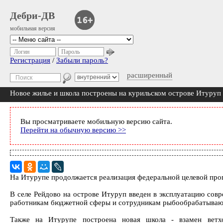
Дебри-ДВ
мобильная версия
Логин
Пароль
Регистрация
/
Забыли пароль?
расширенный
Новое жилье и школа построены на курильском острове Итуруп
Вы просматриваете мобильную версию сайта.
Перейти на обычную версию >>
На Итурупе продолжается реализация федеральной целевой про
В селе Рейдово на острове Итуруп введен в эксплуатацию сов
работникам бюджетной сферы и сотрудникам рыбообрабатывающ
Также на Итурупе построена новая школа - взамен ветхо