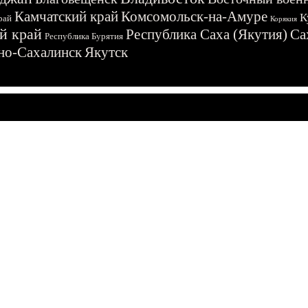
Камчатский край
Комсомольск-на-Амуре
К
рай
Корякия
й край
Республика Саха (Якутия)
Са
Республика Бурятия
о-Сахалинск
Якутск