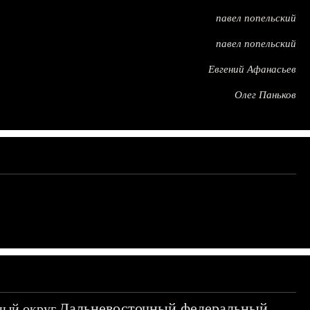
павел попельский
павел попельский
Евгений Афанасьев
Олег Паньков
Дальневосточный федеральный
ный округ