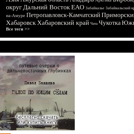
Арктика
округ
Дальний Восток
ЕАО
Забайкалье
Забайкальский к
Приморски
Петропавловск-Камчатский
на-Амуре
Хабаровск
Хабаровский край
Чукотка
Южн
Чита
Все теги >>