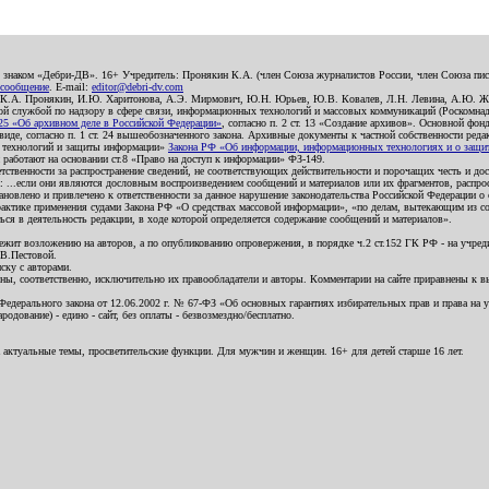
о знаком «Дебри-ДВ». 16+ Учредитель: Пронякин К.А. (член Союза журналистов России, член Союза писа
 сообщение
. E-mail:
editor@debri-dv.com
): К.А. Пронякин, И.Ю. Харитонова, А.Э. Мирмович, Ю.Н. Юрьев, Ю.В. Ковалев, Л.Н. Левина, А.Ю. Ж
 службой по надзору в сфере связи, информационных технологий и массовых коммуникаций (Роскомнадзо
5 «Об архивном деле в Российской Федерации»
, согласно п. 2 ст. 13 «Создание архивов». Основной фон
е, согласно п. 1 ст. 24 вышеобозначенного закона. Архивные документы к частной собственности редакци
ых технологий и защиты информации»
Закона РФ «Об информации, информационных технологиях и о защите
и работают на основании ст.8 «Право на доступ к информации» ФЗ-149.
етственности за распространение сведений, не соответствующих действительности и порочащих честь и д
 ...если они являются дословным воспроизведением сообщений и материалов или их фрагментов, распро
новлено и привлечено к ответственности за данное нарушение законодательства Российской Федерации о
актике применения судами Закона РФ «О средствах массовой информации», «по делам, вытекающим из со
ся в деятельность редакции, в ходе которой определяется содержание сообщений и материалов».
жит возложению на авторов, а по опубликованию опровержения, в порядке ч.2 ст.152 ГК РФ - на учредит
.В.Пестовой.
ску с авторами.
енны, соответственно, исключительно их правообладатели и авторы. Комментарии на сайте приравнены к
дерального закона от 12.06.2002 г. № 67-ФЗ «Об основных гарантиях избирательных прав и права на уча
дование) - едино - сайт, без оплаты - безвозмездно/бесплатно.
 актуальные темы, просветительские функции. Для мужчин и женщин. 16+ для детей старше 16 лет.