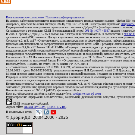
Пользовательское соглашение
,
Политика конфиденциальности
На данном сайте распространяется информация электронного периодического издания «Дебри-ДВ» с
Хабаровск, проспект 60-летия Октября, 88-46, т./ф.84212296081. Электронная приемная:
Отправить
Редакционный совет электронного периодического издания «Дебри-ДВ» (на общественных началах
Свидетельство о регистрации СМИ (Регистрационный номер)
ЭЛ № ФС77-45537
выдано Федеральной
В 2006 г. проект «Дебри-ДВ» был создан как электронный частный архив, в соответствии с
ФЗ № 12
дальневосточной (РФ) тематике. Доступ к архивным документам является открытым в электронном вид
Согласно ч.2. п.3. ст.17 «Ответственность за правонарушения в сфере информации, информационн
правовую ответственность за распространение информации не несет. Сайт и редакция основываются 
Согласно пп.3,4,6 ст.57 Закона РФ «О СМИ», «Редакция, главный редактор, журналист не несут отв
представляющих собой злоупотребление свободой массовой информации и (или) правами журналиста:
и информация государственных, общественных организаций и объединений), которое может быть уста
Согласно абз.3, п.13 Постановления Пленума Верховного Суда РФ №16 от 15 июня 2010 года «О пр
поскольку исходя из положений Закона РФ «О средствах массовой информации» не вправе вмешивать
Воспользуйтесь «Правом на ответ» (ст.46 Закона РФ «О СМИ»).
«В соответствии с положением ч.3 ст.196 ГПК РФ, обязанность компенсации морального вреда подле
22.08.2012 г. (дело №33-5325/2012) председательствующего И.И.Куликовой, судей С.И.Дорожко, Н
Мнения авторов материалов не всегда совпадают с позицией редакции. Редакция не вступает в перепи
Редакция не несет ответственность за содержание внешних ссылок и комментариев. За них ответств
ответственность за достоверность и наполняемость несут авторы.
Политические опросы/голосования проводятся согласно ч.2. ст.46 «Опросы общественного мнения» Фе
заказавшее (заказавших) проведение опроса и оплатившее (оплативших) указанную публикацию (обнаро
Часовой пояс сервера UTC+11 (AEST), фактически +8 мск.
Если вы обнаружили ошибки на сайте, пожалуйста,
сообщите нам об этом
.
Распространение информации о политической, социальной, духовной жизни общества, публикации на
СМИ не получает субсидий.
Адреса сайта:
DEBRI-DV.COM
,
DEBRI-DV.RU
.
В социальных сетях:
© Дебри-ДВ, 20.04.2006 - 2026