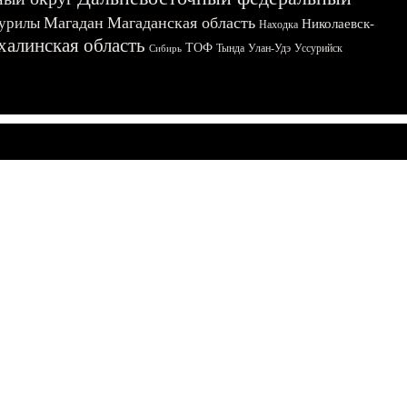
Магадан
Магаданская область
урилы
Николаевск-
Находка
халинская область
ТОФ
Тында
Улан-Удэ
Уссурийск
Сибирь