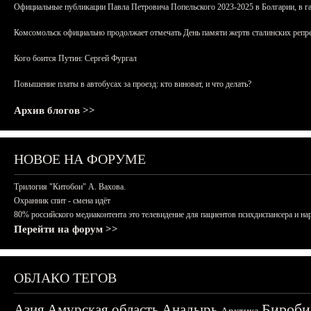
Официальные публикации Павла Петровича Попельского 2023-2025 в Болгарии, в г
Комсомольск официально продолжает отмечать День памяти жертв сталинских репрес
Кого боится Путин: Сергей Фургал
Повышение платы в автобусах за проезд: кто виноват, и что делать?
Архив блогов >>
НОВОЕ НА ФОРУМЕ
Трилогия "Китобои" А. Вахова.
Охранник спит - смена идёт
80% российского медиаконтента это телевидение для пациентов психдиспансера и на
Перейти на форум >>
ОБЛАКО ТЕГОВ
Бироби
Азия
Амурская область
Анадырь