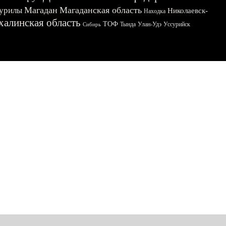
Магадан
Магаданская область
урилы
Николаевск-
Находка
халинская область
ТОФ
Тында
Улан-Удэ
Уссурийск
Сибирь