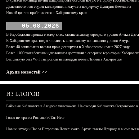
В краевой больнице имени Владимирцева освоили новую методику восстановления п
Дальневосточная студия кинохроники получила поддержку Дмитрия Демешина
Новый циклон приближается к Хабаровскому краю
05.08.2026
В Биробиджане прошел мастер-класс стилиста международного уровня Алекса Датс
В Хабаровском крае подготовились к возможному повышению уровня Амура
Более 40 социальных выплат проиндексируют в Хабаровском крае в 2027 году
Более 1 000 тонн бензина и дизтоплива доставили в северные территории Хабаровск
Бесплатную сеть Wi-Fi запустили на площади имени Ленина в Хабаровске
Архив новостей >>
ИЗ БЛОГОВ
Районная библиотека в Амурске уничтожена. На очереди библиотека Островского в
Голая вечеринка Роснано 2015г. Итог.
Новые находки Павла Петровича Попельского: Архив газеты Природа и аномальные