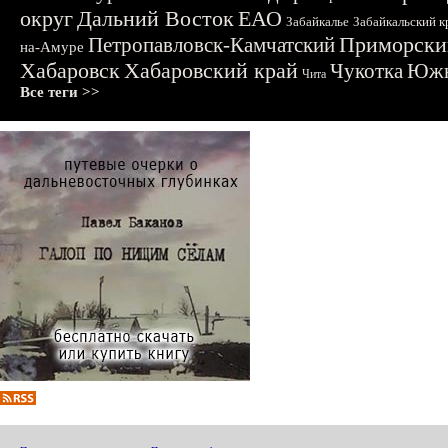
округ
Дальний Восток
ЕАО
Забайкалье
Забайкальский к
Приморски
Петропавловск-Камчатский
на-Амуре
Хабаровск
Хабаровский край
Чукотка
Южн
Чита
Все теги >>