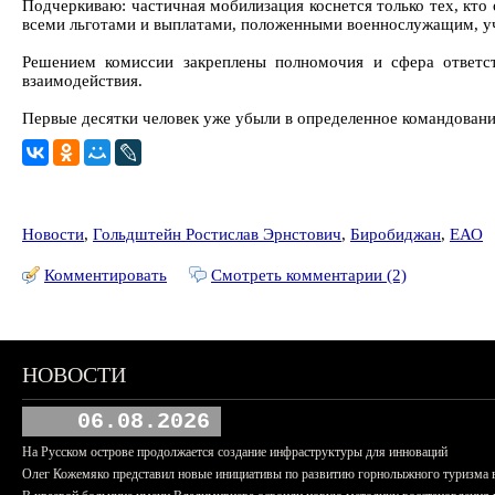
Подчеркиваю: частичная мобилизация коснется только тех, кто
всеми льготами и выплатами, положенными военнослужащим, уч
Решением комиссии закреплены полномочия и сфера ответст
взаимодействия.
Первые десятки человек уже убыли в определенное командовани
Новости
,
Гольдштейн Ростислав Эрнстович
,
Биробиджан
,
ЕАО
Комментировать
Смотреть комментарии (2)
НОВОСТИ
06.08.2026
На Русском острове продолжается создание инфраструктуры для инноваций
Олег Кожемяко представил новые инициативы по развитию горнолыжного туризма 