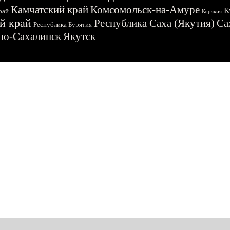
Камчатский край
Комсомольск-на-Амуре
К
рай
Корякия
й край
Республика Саха (Якутия)
Са
Республика Бурятия
о-Сахалинск
Якутск