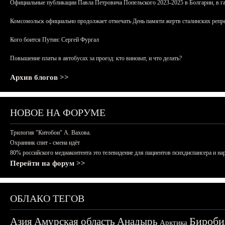
Официальные публикации Павла Петровича Попельского 2023-2025 в Болгарии, в г
Комсомольск официально продолжает отмечать День памяти жертв сталинских репрес
Кого боится Путин: Сергей Фургал
Повышение платы в автобусах за проезд: кто виноват, и что делать?
Архив блогов >>
НОВОЕ НА ФОРУМЕ
Трилогия "Китобои" А. Вахова.
Охранник спит - смена идёт
80% российского медиаконтента это телевидение для пациентов психдиспансера и на
Перейти на форум >>
ОБЛАКО ТЕГОВ
Бироби
Азия
Амурская область
Анадырь
Арктика