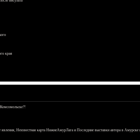
осле инсульта
кого
ого края
 Комсомольске?!
 явления, Неизвестная карта НижнеАмурЛага и Последние выставки автора в Амурске 