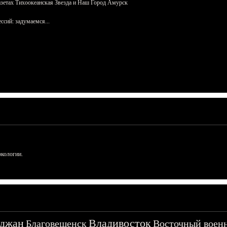
азетах Тихоокеанская Звезда и Наш Город Амурск
сий: задумаемся...
ркологии.
джан
Владивосток
Благовещенск
Восточный воен