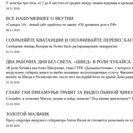
У монстра три глаза, от 2 до 8 лап (что-то среднее между лапами ящерицы и крокоди
18.11.2010
ВСЕ НАШУМЕВШЕЕ О ЯКУТИИ
«Скандал.14» - новый сайт заработал по закону «Об архивном деле в РФ»
08.11.2010
СОХРАНЯЙТЕ КВАТАНЦИИ И ОПЛАЧИВАЙТЕ ПЕРЕВЕС БА
Cообщение певицы Валерии на Twitter было растиражировано некорректно
01.11.2010
ДВА РАБОЧИХ ДНЯ БЕЗ СВЕТА. «ШВЕД» В РОЛИ ЧУБАЙСА
«В роли Чубайса выступил Шведченко, глава ГТРК «Дальневосточная», у которого в
когда нужно собирать деньги за якобы оказанные эксплуатационные услуги. Фактичес
жалобу на Шведа в Росимущество, после чего последний бегал по крыше Дома ради
21.10.2010
ГЛАВУ ГАИ ПРИАМУРЬЯ ТРАВЯТ ЗА ВИДЕО ПЬЯНОЙ ЧИН
Слушайте, я позвонил Мигуле, можно я пойду пописаю? Под вашим присмотром?! И
15.10.2010
ЗОЛОТОЙ МАЛЬЧИК
Пресс-секретарь амурского губернатора Антон Ивлев не стесняется разъезжать п
29.09.2010