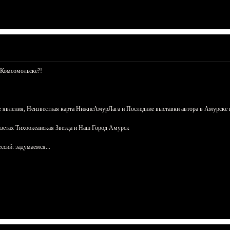
 Комсомольске?!
 явления, Неизвестная карта НижнеАмурЛага и Последние выставки автора в Амурске 
азетах Тихоокеанская Звезда и Наш Город Амурск
сий: задумаемся...