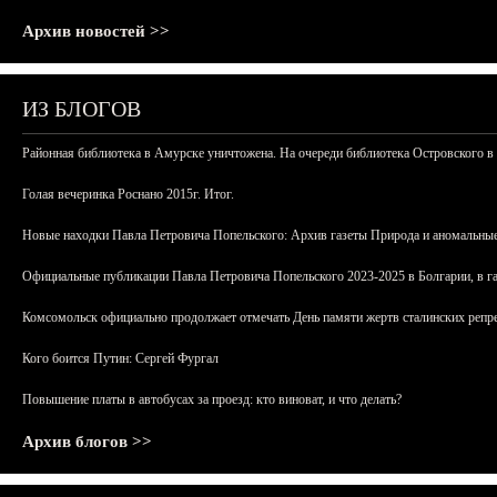
Архив новостей >>
ИЗ БЛОГОВ
Районная библиотека в Амурске уничтожена. На очереди библиотека Островского в
Голая вечеринка Роснано 2015г. Итог.
Новые находки Павла Петровича Попельского: Архив газеты Природа и аномальные
Официальные публикации Павла Петровича Попельского 2023-2025 в Болгарии, в г
Комсомольск официально продолжает отмечать День памяти жертв сталинских репрес
Кого боится Путин: Сергей Фургал
Повышение платы в автобусах за проезд: кто виноват, и что делать?
Архив блогов >>