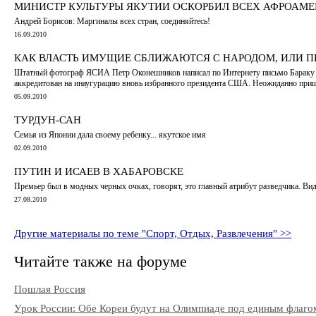
МИНИСТР КУЛЬТУРЫ ЯКУТИИ ОСКОРБИЛ ВСЕХ АФРОАМ
Андрей Борисов: Маргиналы всех стран, соединяйтесь!
16.09.2010
КАК ВЛАСТЬ ИМУЩИЕ СБЛИЖАЮТСЯ С НАРОДОМ, ИЛИ П
Штатный фотограф ЯСИА Петр Оконешников написал по Интернету письмо Бараку Оба
аккредитован на инаугурацию вновь избранного президента США. Неожиданно приш
05.09.2010
ТУРДУН-САН
Семья из Японии дала своему ребенку... якутское имя
02.09.2010
ПУТИН И ИСАЕВ В ХАБАРОВСКЕ
Премьер был в модных черных очках, говорят, это главный атрибут разведчика. В
27.08.2010
Другие материалы по теме "Спорт, Отдых, Развлечения" >>
Читайте также на форуме
Пошлая Россия
Урок России: Обе Кореи будут на Олимпиаде под единым флаго