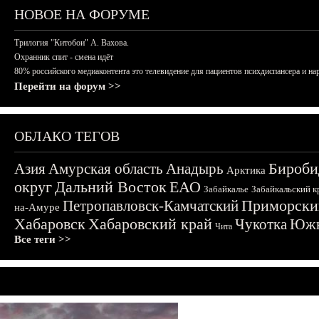
НОВОЕ НА ФОРУМЕ
Трилогия "Китобои" А. Вахова.
Охранник спит - смена идёт
80% российского медиаконтента это телевидение для пациентов психдиспансера и на
Перейти на форум >>
ОБЛАКО ТЕГОВ
Бироби
Азия
Амурская область
Анадырь
Арктика
округ
Дальний Восток
ЕАО
Забайкалье
Забайкальский к
Приморски
Петропавловск-Камчатский
на-Амуре
Хабаровск
Хабаровский край
Чукотка
Южн
Чита
Все теги >>