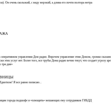
ла). Он очень скользкий, с виду мерзкий, а длина его почти полтора метра
ГАЖА
 оперативном управлении Дом радио. Впрочем управление этим Домом, громко сказано. 
ки этих услуг нет. Более того, все трубы Дома радио вечно текут, что создает угрозу 
о три дня»
ОВНИЦЫ
диотизм! Я все равно пописаю...
о улицам города подшофе и «плющить» мешающих ему сотрудников ГИБДД