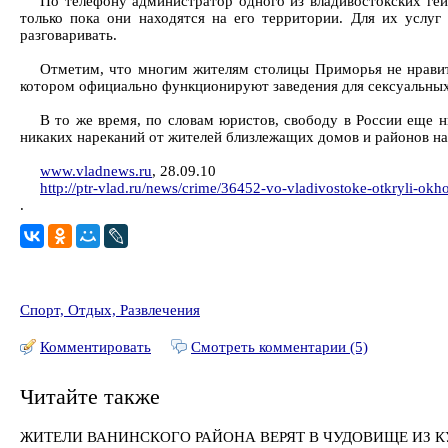
По телефону администратор одного из владивостокских гей
только пока они находятся на его территории. Для их услуг
разговаривать.
Отметим, что многим жителям столицы Приморья не нравитс
котором официально функционируют заведения для сексуальных
В то же время, по словам юристов, свободу в России еще н
никаких нареканий от жителей близлежащих домов и районов на
www.vladnews.ru
, 28.09.10
http://ptr-vlad.ru/news/crime/36452-vo-vladivostoke-otkryli-okh
.
Спорт, Отдых, Развлечения
Комментировать
Смотреть комментарии (5)
Читайте также
ЖИТЕЛИ ВАНИНСКОГО РАЙОНА ВЕРЯТ В ЧУДОВИЩЕ ИЗ 