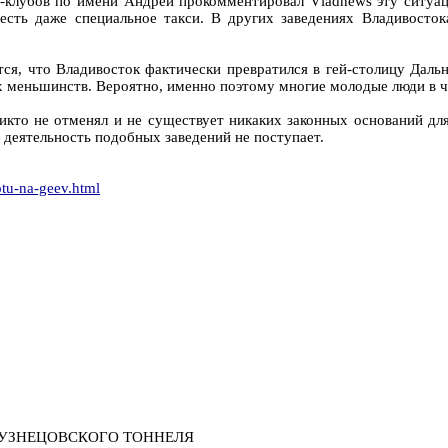
-клубов по имени Андрей прокомментировал Vladnews эту ситуаци
 есть даже специальное такси. В других заведениях Владивост
я, что Владивосток фактически превратился в гей-столицу Дальне
 меньшинств. Вероятно, именно поэтому многие молодые люди в ч
икто не отменял и не существует никаких законных оснований для 
 деятельность подобных заведений не поступает.
otu-na-geev.html
КУЗНЕЦОВСКОГО ТОННЕЛЯ