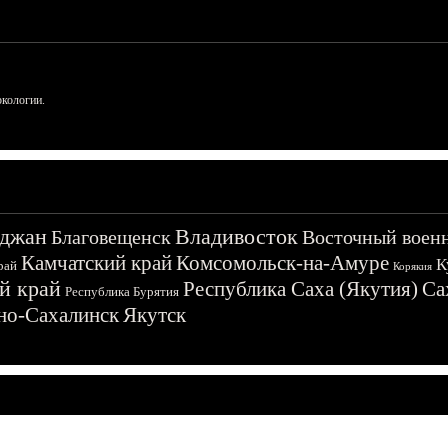
ркологии.
джан
Владивосток
Благовещенск
Восточный воен
Камчатский край
Комсомольск-на-Амуре
К
рай
Корякия
й край
Республика Саха (Якутия)
Са
Республика Бурятия
о-Сахалинск
Якутск