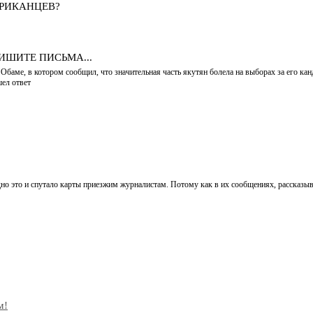
ЕРИКАНЦЕВ?
ИШИТЕ ПИСЬМА...
ме, в котором сообщил, что значительная часть якутян болела на выборах за его канд
ел ответ
идно это и спутало карты приезжим журналистам. Потому как в их сообщениях, расска
м!