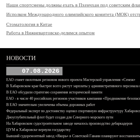
Наши спортсмены должны ехать в Пхенчхан под советским фла
Исполком Международного олимпийского комитета (МОК) отстра
Стоматология в Китае
Работа в Нижневартовске-делимся опытом
НОВОСТИ
07.08.2026
ЕАО станет пилотным регионом нового проекта Мастерской управления «Сенеж»
В Хабаровском крае быстрее всего растут зарплаты у административного персонала 
В ЕАО обсудили стратегию сохранения исторической памяти
ЕАО - в числе 40 российских регионов-участников кампании «Продвижение безопас
В ЕАО значительно увеличены объемы дорожных работ
Федеральный эксперт по достоинству оценил спортивную инфраструктуру Хабаровс
Дноуглубительный флот будет создан для Северного морского пути
На Хабаровском судостроительном заводе началось производство дебаркадеров
ЦУМ в Хабаровске вернули государству
Бывший судоремонтный завод «Якорь» в Советской Гавани планируют восстановить