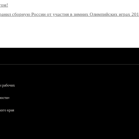
гом!
нил сборную России от участия в зимних Олимпийских играх 2018
и рабочих
ности»
кого края