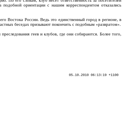
ю. По его словам, клуб несет ответственность за посетителей
ока подобной ориентации с нашим корреспондентом отказались
го Востока России. Ведь это единственный город в регионе, в
астных беседах призывают покончить с подобным «развратом».
преследования геев и клубов, где они собираются. Более того,
05.10.2010 06:13:19 +1100