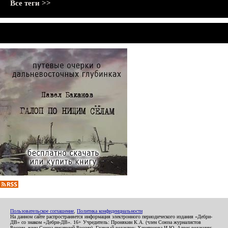
Все теги >>
Пользовательское соглашение
,
Политика конфиденциальности
На данном сайте распространяется информация электронного периодического издания «Дебри-
ДВ» со знаком «Дебри-ДВ». 16+ Учредитель: Пронякин К.А. (член Союза журналистов
России, член Союза писателей России). Главный редактор: Харитонова И.Ю. Адрес редакции: