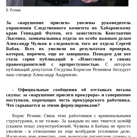
Б. Резник
За «нарушение присяги» уволены руководитель
управления Следственного комитета по Хабаровскому
краю Геннадий Фатеев, его заместитель Константин
Лысенко, замначальника отдела по особо важным делам
Александр Чулков и следователь того же отдела Сергей
Бабак. Всех их уволили по результатам проверки,
которая, впрочем, еще не завершена. Поводом для нее
стала серия публикаций в «Известиях» о связях
правоохранителей с оргпреступностью.
С автором
публикаций депутатом Госдумы Борисом Резником беседует
наш спецкор Александр Андрюхин.
- Официальные сообщения об отставках весьма
скупы: за «нарушение присяги прокурора» и совершение
поступков, порочащих честь прокурорского работника.
Что скрывается за этими формулировками?
Борис Резник: Связь этих работников с криминальными
структурами, и не только. За каждым из них тянется шлейф
(скажем пока) злоупотреблений. Чулкова и Бабака не просто
уволили - в отношении их еще возбудили уголовное дело.
Насколько мне известно, они вымогали гигантские суммы у