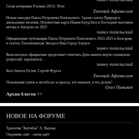
Голая вечеринка Роснано 2015г. Итог.
Евгений Афанасьев
Новые находки Павла Петровича Попельского: Архив газеты Природа и
аномальные явления, Неизвестная карта НижнеАмурЛага и Последние выставки
автора в Амурске по 2025
павел попельский
Официальные публикации Павла Петровича Попельского 2023-2025 в Болгарии,
в газетах Тихоокеанская Звезда и Наш Город Амурск
павел попельский
Комсомольск официально продолжает отмечать День памяти жертв сталинских
репрессий: задумаемся...
павел попельский
Кого боится Путин: Сергей Фургал
Евгений Афанасьев
Повышение платы в автобусах за проезд: кто виноват, и что делать?
Олег Паньков
Архив блогов >>
НОВОЕ НА ФОРУМЕ
Трилогия "Китобои" А. Вахова.
Охранник спит - смена идёт