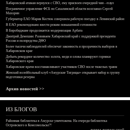
Хабаровский атаман вернулся с СВО, ему присвоен очередной чин - есаул
Пограничное управление ФСБ по Сахалинской области возглавил Сергей
Махорин
Губернатор ЕАО Мария Костюк совершила рабочую поездку в Ленинский район
В ЕАО рекомендовано ввести режим повышенной готовности
В Биробиджане продолжается модернизация Арбата
Дмитрий Демешин: Развиваем Хабаровский край с поддержкой президента
России и полпредства ДФО
Более тысячи наблюдателей обеспечат законность и прозрачность выборов в
Хабаровском крае
Добыть рекордное количество золота, меди и олова планируют горняки
Хабаровского края
Хабаровские врачи восстанавливают участников СВО после тяжелых травм
Женский волейбольный клуб «Амурские Тигрицы» открывает набор в группу
подготовки резерва
Архив новостей >>
ИЗ БЛОГОВ
Районная библиотека в Амурске уничтожена. На очереди библиотека
Островского в Комсомольске?!
павел попельский