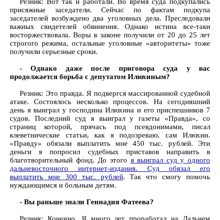
Резник: Вот так и работали. Во время суда подкупались
присяжные заседатели. Сейчас по фактам подкупа
заседателей возбуждено два уголовных дела. Преследовали
важных свидетелей обвинения. Однако истина все-таки
восторжествовала. Воры в законе получили от 20 до 25 лет
строгого режима, остальные уголовные «авторитеты» тоже
получили серьезные сроки.
- Однако даже после приговора суда у вас
продолжается борьба с депутатом Илюхиным?
Резник: Это правда. Я подвергся массированной судебной
атаке. Состоялось несколько процессов. На сегодняшний
день я выиграл у господина Илюхина и его приспешников 7
судов. Последний суд я выиграл у газеты «Правда», со
страниц которой, прячась под псевдонимами, писал
клеветнические статьи, как я подозреваю, сам Илюхин.
«Правду» обязали выплатить мне 450 тыс. рублей. Эти
деньги я попросил судебных приставов направить в
благотворительный фонд. До этого
я выиграл суд у одного
дальневосточного интернет-издания. Суд обязал его
выплатить мне 300 тыс. рублей
. Так что смогу помочь
нуждающимся и больным детям.
- Вы раньше знали Геннадия Фатеева?
Резник: Конечно. Я много лет проработал на Дальнем