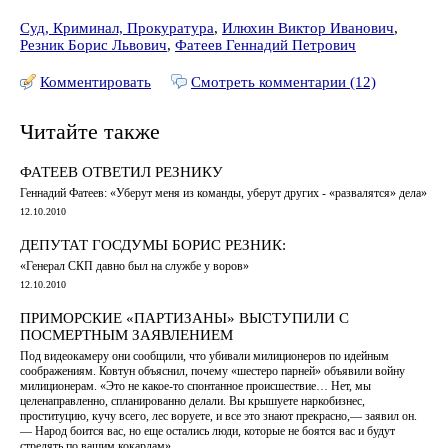
Суд, Криминал, Прокуратура
,
Илюхин Виктор Иванович
,
Резник Борис Львович
,
Фатеев Геннадий Петрович
Комментировать
Смотреть комментарии (12)
Читайте также
ФАТЕЕВ ОТВЕТИЛ РЕЗНИКУ
Геннадий Фатеев: «Уберут меня из команды, уберут других - «развалятся» дела»
12.10.2010
ДЕПУТАТ ГОСДУМЫ БОРИС РЕЗНИК:
«Генерал СКП давно был на службе у воров»
12.10.2010
ПРИМОРСКИЕ «ПАРТИЗАНЫ» ВЫСТУПИЛИ С
ПОСМЕРТНЫМ ЗАЯВЛЕНИЕМ
Под видеокамеру они сообщили, что убивали милиционеров по идейным
соображениям. Ковтун объяснил, почему «шестеро парней» объявили войну
милиционерам. «Это не какое-то спонтанное происшествие… Нет, мы
целенаправленно, спланированно делали. Вы крышуете наркобизнес,
проституцию, кучу всего, лес воруете, и все это знают прекрасно,— заявил он.
— Народ боится вас, но еще остались люди, которые не боятся вас и будут
стрелять по вашим кокардам»