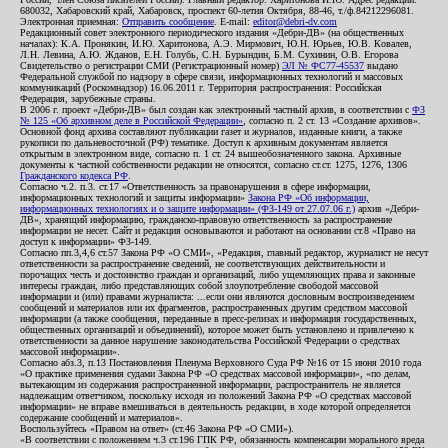
680032, Хабаровский край, Хабаровск, проспект 60-летия Октября, 88-46, т./ф.84212296081.
Электронная приемная:
Отправить сообщение
. E-mail:
editor@debri-dv.com
Редакционный совет электронного периодического издания «Дебри-ДВ» (на общественных
началах): К.А. Пронякин, И.Ю. Харитонова, А.Э. Мирмович, Ю.Н. Юрьев, Ю.В. Ковалев,
Л.Н. Левина, А.Ю. Жданов, Е.Н. Голубь, С.Н. Бурындин, Б.М. Сухинин, О.В. Егорова
Свидетельство о регистрации СМИ (Регистрационный номер)
ЭЛ № ФС77-45537
выдано
Федеральной службой по надзору в сфере связи, информационных технологий и массовых
коммуникаций (Роскомнадзор) 16.06.2011 г. Территория распространения: Российская
Федерация, зарубежные страны.
В 2006 г. проект «Дебри-ДВ» был создан как электронный частный архив, в соответствии с
ФЗ
№ 125 «Об архивном деле в Российской Федерации»
, согласно п. 2 ст. 13 «Создание архивов».
Основной фонд архива составляют публикации газет и журналов, изданные книги, а также
рукописи по дальневосточной (РФ) тематике. Доступ к архивным документам является
открытым в электронном виде, согласно п. 1 ст. 24 вышеобозначенного закона. Архивные
документы к частной собственности редакции не относятся, согласно ст.ст. 1275, 1276, 1306
Гражданского кодекса РФ
.
Согласно ч.2. п.3. ст.17 «Ответственность за правонарушения в сфере информации,
информационных технологий и защиты информации»
Закона РФ «Об информации,
информационных технологиях и о защите информации» (ФЗ-149 от 27.07.06 г.)
архив «Дебри-
ДВ», хранящий информацию, гражданско-правовую ответственность за распространение
информации не несет. Сайт и редакция основываются и работают на основании ст.8 «Право на
доступ к информации» ФЗ-149.
Согласно пп.3,4,6 ст.57 Закона РФ «О СМИ», «Редакция, главный редактор, журналист не несут
ответственности за распространение сведений, не соответствующих действительности и
порочащих честь и достоинство граждан и организаций, либо ущемляющих права и законные
интересы граждан, либо представляющих собой злоупотребление свободой массовой
информации и (или) правами журналиста: ...если они являются дословным воспроизведением
сообщений и материалов или их фрагментов, распространенных другим средством массовой
информации (а также сообщения, переданные в пресс-релизах и информация государственных,
общественных организаций и объединений), которое может быть установлено и привлечено к
ответственности за данное нарушение законодательства Российской Федерации о средствах
массовой информации».
Согласно абз.3, п.13 Постановления Пленума Верховного Суда РФ №16 от 15 июня 2010 года
«О практике применения судами Закона РФ «О средствах массовой информации», «по делам,
вытекающим из содержания распространенной информации, распространитель не является
надлежащим ответчиком, поскольку исходя из положений Закона РФ «О средствах массовой
информации» не вправе вмешиваться в деятельность редакции, в ходе которой определяется
содержание сообщений и материалов».
Воспользуйтесь «Правом на ответ» (ст.46 Закона РФ «О СМИ»).
«В соответствии с положением ч.3 ст.196 ГПК РФ, обязанность компенсации морального вреда