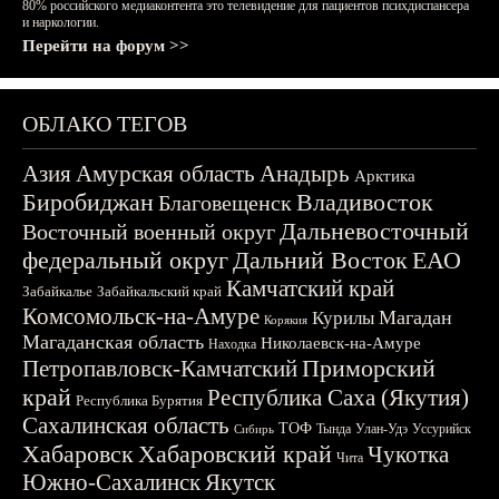
80% российского медиаконтента это телевидение для пациентов психдиспансера
и наркологии.
Перейти на форум >>
ОБЛАКО ТЕГОВ
Азия
Амурская область
Анадырь
Арктика
Биробиджан
Владивосток
Благовещенск
Дальневосточный
Восточный военный округ
федеральный округ
Дальний Восток
ЕАО
Камчатский край
Забайкалье
Забайкальский край
Комсомольск-на-Амуре
Магадан
Курилы
Корякия
Магаданская область
Николаевск-на-Амуре
Находка
Приморский
Петропавловск-Камчатский
край
Республика Саха (Якутия)
Республика Бурятия
Сахалинская область
ТОФ
Тында
Улан-Удэ
Уссурийск
Сибирь
Хабаровск
Хабаровский край
Чукотка
Чита
Южно-Сахалинск
Якутск