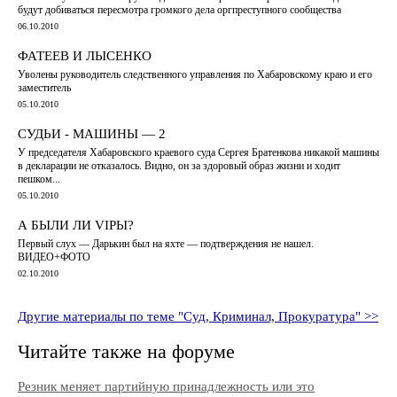
будут добиваться пересмотра громкого дела оргпреступного сообщества
06.10.2010
ФАТЕЕВ И ЛЫСЕНКО
Уволены руководитель следственного управления по Хабаровскому краю и его
заместитель
05.10.2010
СУДЬИ - МАШИНЫ — 2
У председателя Хабаровского краевого суда Сергея Братенкова никакой машины
в декларации не отказалось. Видно, он за здоровый образ жизни и ходит
пешком...
05.10.2010
А БЫЛИ ЛИ VIPЫ?
Первый слух — Дарькин был на яхте — подтверждения не нашел.
ВИДЕО+ФОТО
02.10.2010
Другие материалы по теме "Суд, Криминал, Прокуратура" >>
Читайте также на форуме
Резник меняет партийную принадлежность или это