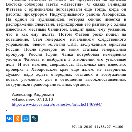
Востоке собкором газеты «Известия». О связях Геннадия
Фатеева с криминалом поговаривали еще тогда, когда он
работал прокурором Индустриального района Хабаровска.
На одной из аудиозаписей, которая сейчас имеется в
распоряжении следствия, зафиксирован его разговор с одним
известным местным бандитом. Бандит давал ему указания,
что и как ему делать. Потом Фатеев резко пошел на
повышение. Стал генералом, начальником следственного
управления, членом коллегии СКП, заслуженным юристом
России. После проверок по моим статьям генеральный
прокурор России Юрий Чайка потребовал немедленно
уволить Фатеева и возбудить в отношении его уголовные
дела. И вот наконец свершилось. Насколько мне известно,
проверка в Хабаровском крае еще далеко не завершена.
Думаю, надо ждать очередных отставок и возбуждения
новых уголовных дел в отношении высокопоставленных
сотрудников правоохранительных органов.
Александр Андрюхин
«Известия», 07.10.10
http://www.izvestia.ru/obshestvo/article3146994/
.
07.10.2010 11:33:27 +1100