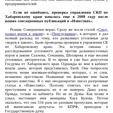
предпринимателей.
- Если не ошибаюсь, проверка управления СКП по
Хабаровскому краю началась еще в 2008 году после
ваших сенсационных публикаций в «Известиях».
Резник: Совершенно верно. Сразу же после статей «
Сход-
развал воров в законе
» и «
Прислужники
», в которых я дал
полный расклад по тому, кто разваливал уголовные дела
«воров в законе», были проведены проверки в управлении СК
по Хабаровскому краю. Эта история связана с
расследованием уголовного дела против дальневосточных
воров в законе Сахнова, Семакина, Шохирева и еще восьми
уголовных авторитетов. В то время я уже был депутатом
Госдумы от Хабаровского края. Однажды ко мне в кабинет
вошла дама, которая представилась Евой. Она попросила
помочь моим землякам-избирателям, которых, с ее слов,
незаконно арестовали. Названные ею фамилии мне были
хорошо известны. Я о них неоднократно писал разгромные
статьи в «Известиях». Поэтому ответил, что все они
преступники и защищать их я не намерен. Дама ушла.
Правда, только из кабинета. Но не из Думы. Как позже я
узнал, настоящее имя женщины Хауа Кулова. Потом
оказалось, что она 534 раза по разовым пропускам, которые
ей выписывали депутаты от КПРФ, приходила в
Государственную думу.