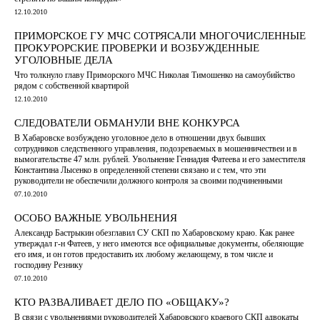
12.10.2010
ПРИМОРСКОЕ ГУ МЧС СОТРЯСАЛИ МНОГОЧИСЛЕННЫЕ
ПРОКУРОРСКИЕ ПРОВЕРКИ И ВОЗБУЖДЕННЫЕ
УГОЛОВНЫЕ ДЕЛА
Что толкнуло главу Приморского МЧС Николая Тимошенко на самоубийство
рядом с собственной квартирой
12.10.2010
СЛЕДОВАТЕЛИ ОБМАНУЛИ ВНЕ КОНКУРСА
В Хабаровске возбуждено уголовное дело в отношении двух бывших
сотрудников следственного управления, подозреваемых в мошенничествеи и в
вымогательстве 47 млн. рублей. Увольнение Геннадия Фатеева и его заместителя
Константина Лысенко в определенной степени связано и с тем, что эти
руководители не обеспечили должного контроля за своими подчиненными
07.10.2010
ОСОБО ВАЖНЫЕ УВОЛЬНЕНИЯ
Александр Бастрыкин обезглавил СУ СКП по Хабаровскому краю. Как ранее
утверждал г-н Фатеев, у него имеются все официальные документы, обеляющие
его имя, и он готов предоставить их любому желающему, в том числе и
господину Резнику
07.10.2010
КТО РАЗВАЛИВАЕТ ДЕЛО ПО «ОБЩАКУ»?
В связи с увольнениями руководителей Хабаровского краевого СКП адвокаты