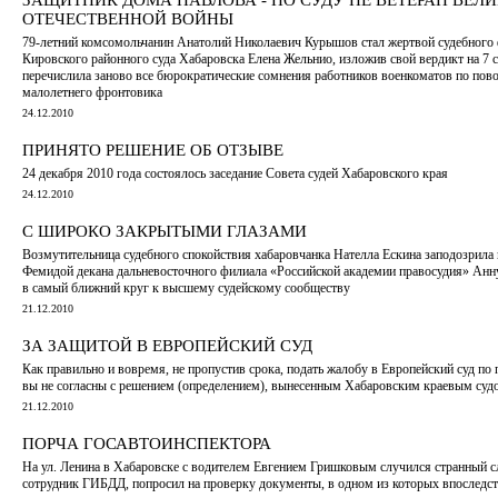
ОТЕЧЕСТВЕННОЙ ВОЙНЫ
79-летний комсомольчанин Анатолий Николаевич Курышов стал жертвой судебного 
Кировского районного суда Хабаровска Елена Жельнио, изложив свой вердикт на 7 
перечислила заново все бюрократические сомнения работников военкоматов по пов
малолетнего фронтовика
24.12.2010
ПРИНЯТО РЕШЕНИЕ ОБ ОТЗЫВЕ
24 декабря 2010 года состоялось заседание Совета судей Хабаровского края
24.12.2010
С ШИРОКО ЗАКРЫТЫМИ ГЛАЗАМИ
Возмутительница судебного спокойствия хабаровчанка Нателла Ескина заподозрила 
Фемидой декана дальневосточного филиала «Российской академии правосудия» Анну
в самый ближний круг к высшему судейскому сообществу
21.12.2010
ЗА ЗАЩИТОЙ В ЕВРОПЕЙСКИЙ СУД
Как правильно и вовремя, не пропустив срока, подать жалобу в Европейский суд по 
вы не согласны с решением (определением), вынесенным Хабаровским краевым суд
21.12.2010
ПОРЧА ГОСАВТОИНСПЕКТОРА
На ул. Ленина в Хабаровске с водителем Евгением Гришковым случился странный с
сотрудник ГИБДД, попросил на проверку документы, в одном из которых впоследс