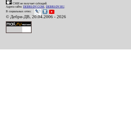
СМИ не получает субсидий.
Адреса сайта:
DEBRI-DV.COM
,
DEBRI-DV.RU
.
В социальных сетях:
© Дебри-ДВ, 20.04.2006 - 2026