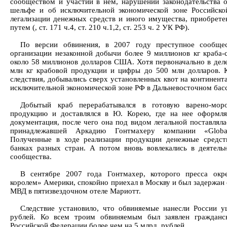
сообществом и участии в нем, нарушении законодательства 
шельфе и об исключительной экономической зоне Российско
легализации денежных средств и иного имущества, приобрет
путем (, ст. 171 ч.4, ст. 210 ч.1,2, ст. 253 ч. 2 УК РФ).
По версии обвинения, в 2007 году преступное сообще
организации незаконной добычи более 9 миллионов кг краба
около 58 миллионов долларов США. Хотя первоначально в дел
млн кг крабовой продукции и цифры до 500 млн долларов. 
следствия, добывались сверх установленных квот на континент
исключительной экономической зоне РФ в Дальневосточном бас
Добытый краб перерабатывался в готовую варено-мор
продукцию и доставлялся в Ю. Корею, где на нее оформля
документация, после чего она под видом легальной поставлял
принадлежавшей Аркадию Гонтмахеру компании «Global
Полученные в ходе реализации продукции денежные средст
банках разных стран. А потом вновь вовлекались в деятель
сообщества.
В сентябре 2007 года Гонтмахер, которого пресса окр
королем» Америки, спокойно приехал в Москву и был задерж
МВД в пятизвездочном отеле Мариотт.
Следствие установило, что обвиняемые нанесли России у
рублей. Ко всем троим обвиняемым был заявлен гражданс
Российской Федерации более чем на 5 млрд. рублей.