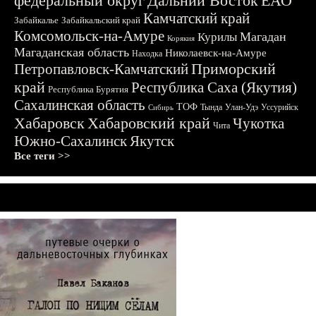
федеральный округ
Дальний Восток
ЕАО
Камчатский край
Забайкалье
Забайкальский край
Комсомольск-на-Амуре
Магадан
Курилы
Корякия
Магаданская область
Николаевск-на-Амуре
Находка
Приморский
Петропавловск-Камчатский
край
Республика Саха (Якутия)
Республика Бурятия
Сахалинская область
ТОФ
Тында
Улан-Удэ
Уссурийск
Сибирь
Хабаровск
Хабаровский край
Чукотка
Чита
Южно-Сахалинск
Якутск
Все теги >>