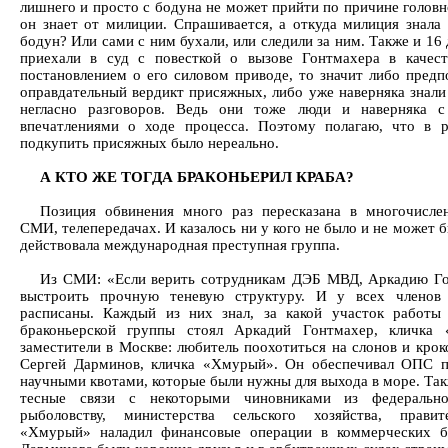
лишнего и просто с бодуна не может прийти по причине головн
он знает от милиции. Спрашивается, а откуда милиция знала
бодун? Или сами с ним бухали, или следили за ним. Также и 16 
приехали в суд с повесткой о вызове Гонтмахера в качест
постановлением о его силовом приводе, то значит либо предпо
оправдательный вердикт присяжных, либо уже наверняка знали
негласно разговоров. Ведь они тоже люди и наверняка с
впечатлениями о ходе процесса. Поэтому полагаю, что в р
подкупить присяжных было нереально.
А КТО ЖЕ ТОГДА БРАКОНЬЕРИЛ КРАБА?
Позиция обвинения много раз пересказана в многочисле
СМИ, телепередачах. И казалось ни у кого не было и не может 
действовала международная преступная группа.
Из СМИ: «Если верить сотрудникам ДЭБ МВД, Аркадию Го
выстроить прочную теневую структуру. И у всех члено
расписаны. Каждый из них знал, за какой участок работы 
браконьерской группы стоял Аркадий Гонтмахер, кличка 
заместители в Москве: любитель поохотиться на слонов и крок
Сергей Дарминов, кличка «Хмурый». Он обеспечивал ОПС
научными квотами, которые были нужны для выхода в море. Та
тесные связи с некоторыми чиновниками из федерально
рыболовству, министерства сельского хозяйства, правит
«Хмурый» наладил финансовые операции в коммерческих 