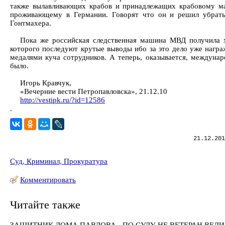
также вылавливающих крабов и принадлежащих крабовому ма
проживающему в Германии. Говорят что он и решил убрат
Гонтмахера.
Пока же российская следственная машина МВД получила 
которого последуют крутые выводы ибо за это дело уже нагр
медалями куча сотрудников. А теперь, оказывается, междуна
было.
Игорь Кравчук,
«Вечерние вести Петропавловска», 21.12.10
http://vestipk.ru/?id=12586
.
21.12.201
Суд, Криминал, Прокуратура
Комментировать
Читайте также
ЗАЩИТНИК ДОМА ПАВЛОВА - ПО СУДУ НЕ ВЕТЕРАН ВЕЛ