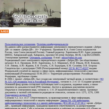
Пользовательское соглашение
,
Политика конфиденциальности
На данном сайте распространяется информация электронного периодического издания «Дебри-
ДВ» со знаком «Дебри-ДВ». 16+ Учредитель: Пронякин К.А. (член Союза журналистов
России, член Союза писателей России). Главный редактор: Харитонова И.Ю. Адрес редакции:
680032, Хабаровский край, Хабаровск, проспект 60-летия Октября, 88-46, т./ф.84212296081.
Электронная приемная:
Отправить сообщение
. E-mail:
editor@debri-dv.com
Редакционный совет электронного периодического издания «Дебри-ДВ» (на общественных
началах): К.А. Пронякин, И.Ю. Харитонова, А.Э. Мирмович, Ю.Н. Юрьев, Ю.В. Ковалев,
Л.Н. Левина, А.Ю. Жданов, Е.Н. Голубь, С.Н. Бурындин, Б.М. Сухинин, О.В. Егорова
Свидетельство о регистрации СМИ (Регистрационный номер)
ЭЛ № ФС77-45537
выдано
Федеральной службой по надзору в сфере связи, информационных технологий и массовых
коммуникаций (Роскомнадзор) 16.06.2011 г. Территория распространения: Российская
Федерация, зарубежные страны.
В 2006 г. проект «Дебри-ДВ» был создан как электронный частный архив, в соответствии с
ФЗ
№ 125 «Об архивном деле в Российской Федерации»
, согласно п. 2 ст. 13 «Создание архивов».
Основной фонд архива составляют публикации газет и журналов, изданные книги, а также
рукописи по дальневосточной (РФ) тематике. Доступ к архивным документам является
открытым в электронном виде, согласно п. 1 ст. 24 вышеобозначенного закона. Архивные
документы к частной собственности редакции не относятся, согласно ст.ст. 1275, 1276, 1306
Гражданского кодекса РФ
.
Согласно ч.2. п.3. ст.17 «Ответственность за правонарушения в сфере информации,
информационных технологий и защиты информации»
Закона РФ «Об информации,
информационных технологиях и о защите информации» (ФЗ-149 от 27.07.06 г.)
архив «Дебри-
ДВ», хранящий информацию, гражданско-правовую ответственность за распространение
информации не несет. Сайт и редакция основываются и работают на основании ст.8 «Право на