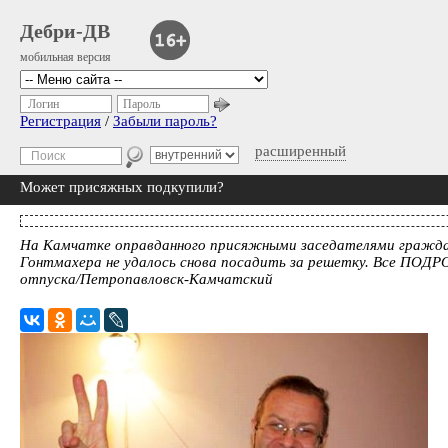
Дебри-ДВ
мобильная версия
Логин
Пароль
Регистрация
/
Забыли пароль?
расширенный
Может присяжных подкупили?
На Камчатке оправданного присяжными заседателями граж
Гонтмахера не удалось снова посадить за решетку. Все ПО
отпуска/Петропавловск-Камчатский