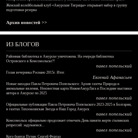
Женский волейбольный клуб «Амурские Тигрицы» открывает набор в группу
подготовки резерва
Архив новостей >>
ИЗ БЛОГОВ
Районная библиотека в Амурске уничтожена. На очереди библиотека
Островского в Комсомольске?!
павел попельский
Голая вечеринка Роснано 2015г. Итог.
Евгений Афанасьев
Новые находки Павла Петровича Попельского: Архив газеты Природа и
аномальные явления, Неизвестная карта НижнеАмурЛага и Последние выставки
автора в Амурске по 2025
павел попельский
Официальные публикации Павла Петровича Попельского 2023-2025 в Болгарии,
в газетах Тихоокеанская Звезда и Наш Город Амурск
павел попельский
Комсомольск официально продолжает отмечать День памяти жертв сталинских
репрессий: задумаемся...
павел попельский
Кого боится Путин: Сергей Фургал