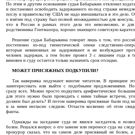
По этим и другим основаниям судья Бабарыкин отклонил ходата
и постановил освободить задержанного из-под стражи немедле
послу и правительству США не надо вмешиваться в это дело. О
о взятии под стражу был полной неожиданностью для консула, 
что в России в рамках этого дела это невозможно, и для
родственника Гонтмахера, хорошо знающего советскую карател
Решение судьи Бабарыкина говорит лишь о том, что росси
постепенно из-под гипнотической опеки следственно-опер
которые невиновных не задерживают и не возбуждают прот
человек задержан, а тем более провел 3 с лишним года в т
виновен и суду остается только назначить срок отсидки.
МОЖЕТ ПРИСЯЖНЫХ ПОДКУПИЛИ?
Так наверняка подумают многие читатели. В принципе эт
заинтересовать или выйти с подобными предложениями. Но
сразу всех. Можно просто подкупить арифметическое большинс
для этого нужно было проводить с ними тайные встречи, уго
должен был делать? И потом наверняка присяжные были под к
и за ними негласно следили. Отчасти косвенно об этом свид
факты.
Однажды на заседание суда не явился заседатель и позво
болен. Решался вопрос о его замене или переносе суда на сле
прокурор сказал, что на самом деле присяжный не болен, а