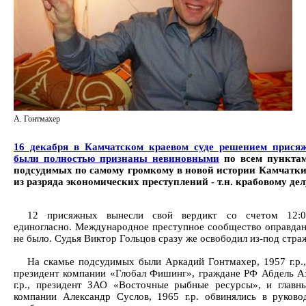
А. Гонтмахер
16 декабря в Камчатском краевом суде решением присяж
были полностью признаны невиновными
по всем пунктам
подсудимых по самому громкому в новой истории Камчатки
из разряда экономических преступлений - т.н. крабовому дел
12 присяжных вынесли свой вердикт со счетом 12:0,
единогласно. Международное преступное сообщество оправдано,
не было. Судья Виктор Гольцов сразу же освободил из-под стр
На скамье подсудимых были Аркадий Гонтмахер, 1957 г.р
президент компании «Глобал Фишинг», граждане РФ Абдель А
г.р., президент ЗАО «Восточные рыбные ресурсы», и главны
компании Александр Суслов, 1965 г.р. обвинялись в руково