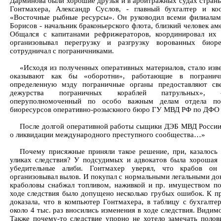
Дарминова были хорошие друзья и в арбитражных судах стран
Гонтмахера, Александр Суслов, - главный бухгалтер и к
«Восточные рыбные ресурсы». Он руководил всеми филиалами
Борисов - начальник браконьерского флота, близкий человек ам
Общался с капитанами рефрижераторов, координировал их
организовывал перегрузку и разгрузку ворованных биор
сотрудничал с пограничниками.
«Исходя из полученных оперативных материалов, стало изв
оказывают как бы «оборотни», работающие в погранич
определенную мзду пограничные органы предоставляют св
дежурства пограничных кораблей патрульных», -
оперуполномоченный по особо важным делам отдела п
биоресурсов оперативно-розыскного бюро ГУ МВД РФ по ДФО 
После долгой оперативной работы сыщики ДЭБ МВД России
о ликвидации международного преступного сообщества…»
Почему присяжные приняли такое решение, при, казалось
уликах следствия? У подсудимых и адвокатов была хорошая 
убедительные алиби. Гонтмахер уверял, что крабов он
организовывал вылов. И покупал с нормальными легальными до
краболовы снабжал топливом, наживкой и пр. имуществом по
ходе следствия было допущено несколько грубых ошибок. К пр
доказала, что в компьютер Гонтмахера, в таблицу с бухгалте
около 4 тыс. раз вносились изменения в ходе следствия. Видим
Также почему-то следствие упорно не хотело замечать поло