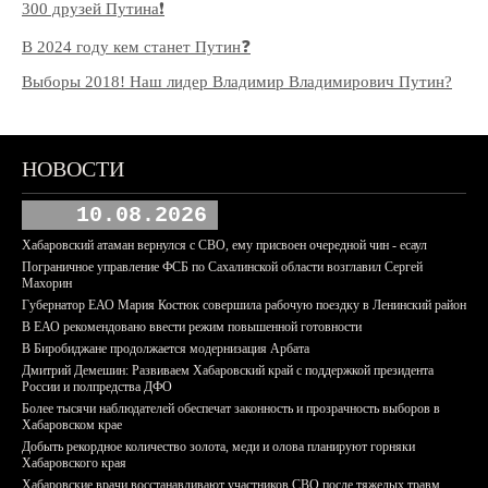
300 друзей Путина❗️
В 2024 году кем станет Путин❓
Выборы 2018! Наш лидер Владимир Владимирович Путин?
НОВОСТИ
10.08.2026
Хабаровский атаман вернулся с СВО, ему присвоен очередной чин - есаул
Пограничное управление ФСБ по Сахалинской области возглавил Сергей
Махорин
Губернатор ЕАО Мария Костюк совершила рабочую поездку в Ленинский район
В ЕАО рекомендовано ввести режим повышенной готовности
В Биробиджане продолжается модернизация Арбата
Дмитрий Демешин: Развиваем Хабаровский край с поддержкой президента
России и полпредства ДФО
Более тысячи наблюдателей обеспечат законность и прозрачность выборов в
Хабаровском крае
Добыть рекордное количество золота, меди и олова планируют горняки
Хабаровского края
Хабаровские врачи восстанавливают участников СВО после тяжелых травм