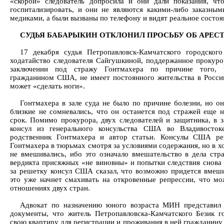
«скорой» следователь допросила и они дали показания, чт
госпитализировать, и они не являются какими-либо заказны
медиками, а были вызваны по телефону и видят реальное состоя
СУДЬЯ БАБАРЫКИН ОТКЛОНИЛ ПРОСЬБУ ОБ АРЕС
17 декабря судья Петропавловск-Камчатского городского
ходатайство следователя Сайгушкиной, поддержанное прокур
заключении под стражу Гонтмахера по причине того, 
гражданином США, не имеет постоянного жительства в Росси
может «сделать ноги».
Гонтмахера в зале суда не было по причине болезни, но он
близкие не сомневались, что он останется под стражей еще 
срок. Помимо прокурора, двух следователей и защитника, в з
консул из генерального консульства США во Владивосток
родственник Гонтмахера и автор статьи. Консулы США ре
Гонтмахера в тюрьмах смотря за условиями содержания, но в х
не вмешивались, ибо это означало вмешательство в дела стр
вердикта присяжных «не виновны» и попытки следствия снова 
за решетку консул США сказал, что возможно придется вмеши
это уже начнет смахивать на откровенные репрессии, что мо
отношениях двух стран.
Адвокат по назначению юного возраста МИН представил 
документы, что житель Петропавловска-Камчатского Безик г
свою квартиру для регистрации и проживания в ней гражданин