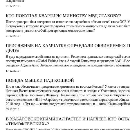
исправления
21.12.2010
КТО ПОКУПАЛ КВАРТИРЫ МИНИСТРУ МВД СТАХОВУ?
После проверки был отстранен от исполнения служебных обязанностей глава ОСБ
Остроухов, у которого по долгу службы этого самого компромата должно было быт
компромату увезли с собой проверяющие московские чины?
21.12.2010
ПРИСЯЖНЫЕ НА КАМЧАТКЕ ОПРАВДАЛИ ОБВИНЯЕМЫХ П
ДЕЛУ»
В суде подсудимые своей вины не признали. Решением присяжных заседателей все п
президент компании «Global Fishing Inc.» Аркадий Гонтмахер и президент ЗАО «В
ресурсы» Абдель Азис Эмбарек полностью оправданы по предъявленному обвинен
17.12.2010
ПОБЕДА МЫШКИ НАД КОШКОЙ
Кто и как обеспечивает процветание криминала на востоке России? У самого гене
Феликса Василькова случаются раздвоения личности и нелады с Уголовным кодекс
справка: «Дана Василькову Феликсу Павловичу в том, что он работает в обществе с
ответственностью «НПФ «Аэромор» в должности заместителя директора по общим 
2010 года...» Тут же — копия поддельной трудовой книжки и… виза. Южно-корейск
09.12.2010
В ХАБАРОВСКЕ КРИМИНАЛ РАСТЕТ И НАГЛЕЕТ. КТО ОСТ
«ТИМОФЕЕВСКИХ»?
Правление ДВОПП 2 декабря 2010 г. приняло заявление по поводу преступных дейс