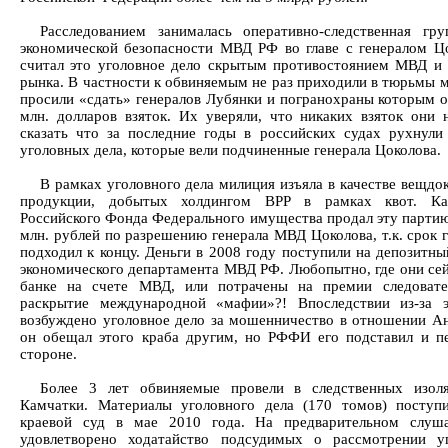
Расследованием занималась оперативно-следственная гру
экономической безопасности МВД РФ во главе с генералом Ц
считал это уголовное дело скрытым противостоянием МВД и
рынка. В частности к обвиняемым не раз приходили в тюрьмы м
просили «сдать» генералов Лубянки и погранохраны которым о
млн. долларов взяток. Их уверяли, что никаких взяток они 
сказать что за последние годы в российских судах рухнули
уголовных дела, которые вели подчиненные генерала Цоколова.
В рамках уголовного дела милиция изъяла в качестве вещдо
продукции, добытых холдингом ВРР в рамках квот. Ка
Российского Фонда Федерального имущества продал эту партию 
млн. рублей по разрешению генерала МВД Цоколова, т.к. срок 
подходил к концу. Деньги в 2008 году поступили на депозитны
экономического департамента МВД РФ. Любопытно, где они сейч
банке на счете МВД, или потрачены на премии следоват
раскрытие международной «мафии»?! Впоследствии из-за 
возбуждено уголовное дело за мошенничество в отношении Анд
он обещал этого краба другим, но РФФИ его подставил и пе
стороне.
Более 3 лет обвиняемые провели в следственных изол
Камчатки. Материалы уголовного дела (170 томов) поступ
краевой суд в мае 2010 года. На предварительном слуш
удовлетворено ходатайство подсудимых о рассмотрении у