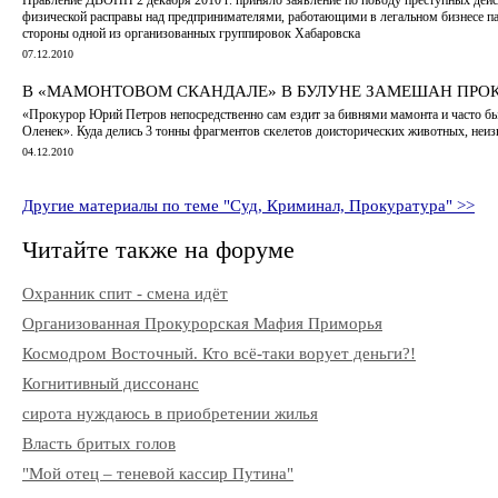
физической расправы над предпринимателями, работающими в легальном бизнесе па
стороны одной из организованных группировок Хабаровска
07.12.2010
В «МАМОНТОВОМ СКАНДАЛЕ» В БУЛУНЕ ЗАМЕШАН ПРОК
«Прокурор Юрий Петров непосредственно сам ездит за бивнями мамонта и часто бы
Оленек». Куда делись 3 тонны фрагментов скелетов доисторических животных, неиз
04.12.2010
Другие материалы по теме "Суд, Криминал, Прокуратура" >>
Читайте также на форуме
Охранник спит - смена идёт
Организованная Прокурорская Мафия Приморья
Космодром Восточный. Кто всё-таки ворует деньги?!
Когнитивный диссонанс
сирота нуждаюсь в приобретении жилья
Власть бритых голов
"Мой отец – теневой кассир Путина"