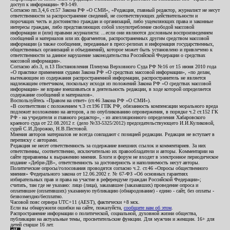
доступ к информации» ФЗ-149.
Согласно пп.3,4,6 ст.57 Закона РФ «О СМИ», «Редакция, главный редактор, журналист не несут
ответственности за распространение сведений, не соответствующих действительности и
порочащих честь и достоинство граждан и организаций, либо ущемляющих права и законные
интересы граждан, либо представляющих собой злоупотребление свободой массовой
информации и (или) правами журналиста: ...если они являются дословным воспроизведением
сообщений и материалов или их фрагментов, распространенных другим средством массовой
информации (а также сообщения, переданные в пресс-релизах и информация государственных,
общественных организаций и объединений), которое может быть установлено и привлечено к
ответственности за данное нарушение законодательства Российской Федерации о средствах
массовой информации».
Согласно абз.3, п.13 Постановления Пленума Верховного Суда РФ №16 от 15 июня 2010 года
«О практике применения судами Закона РФ «О средствах массовой информации», «по делам,
вытекающим из содержания распространенной информации, распространитель не является
надлежащим ответчиком, поскольку исходя из положений Закона РФ «О средствах массовой
информации» не вправе вмешиваться в деятельность редакции, в ходе которой определяется
содержание сообщений и материалов».
Воспользуйтесь «Правом на ответ» (ст.46 Закона РФ «О СМИ»).
«В соответствии с положением ч.3 ст.196 ГПК РФ, обязанность компенсации морального вреда
подлежит возложению на авторов, а по опубликованию опровержения, в порядке ч.2 ст.152 ГК
РФ - на учредителя и главного редактор», - из апелляционного определения Хабаровского
краевого суда от 22.08.2012 г. (дело №33-5325/2012) председательствующего И.И.Куликовой,
судей С.И.Дорожко, Н.В.Пестовой.
Мнения авторов материалов не всегда совпадают с позицией редакции. Редакция не вступает в
переписку с авторами.
Редакция не несет ответственность за содержание внешних ссылок и комментариев. За них
ответственны, соответственно, исключительно их правообладатели и авторы. Комментарии на
сайте приравнены к выражению мнения. Блоги и форум не входят в электронное периодическое
издание «Дебри-ДВ», ответственность за достоверность и наполняемость несут авторы.
Политические опросы/голосования проводятся согласно ч.2. ст.46 «Опросы общественного
мнения» Федерального закона от 12.06.2002 г. № 67-ФЗ «Об основных гарантиях
избирательных прав и права на участие в референдуме граждан Российской Федерации»;
считать, там где не указано: лицо (лица), заказавшее (заказавших) проведение опроса и
оплатившее (оплативших) указанную публикацию (обнародование) - едино - сайт, без оплаты -
безвозмездно/бесплатно.
Часовой пояс сервера UTC+11 (AEST), фактически +8 мск.
Если вы обнаружили ошибки на сайте, пожалуйста,
сообщите нам об этом
.
Распространение информации о политической, социальной, духовной жизни общества,
публикации на актуальные темы, просветительские функции. Для мужчин и женщин. 16+ для
детей старше 16 лет.