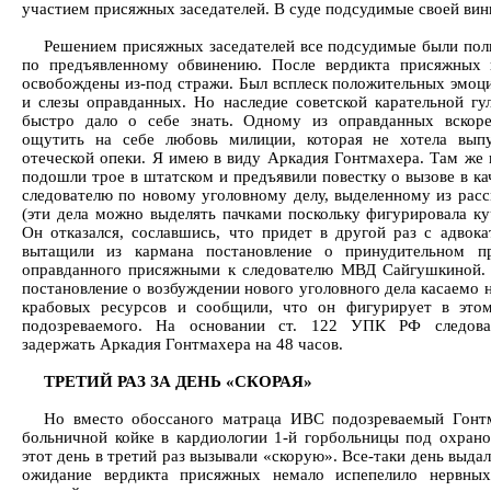
участием присяжных заседателей. В суде подсудимые своей вин
Решением присяжных заседателей все подсудимые были по
по предъявленному обвинению. После вердикта присяжных
освобождены из-под стражи. Был всплеск положительных эмоци
и слезы оправданных. Но наследие советской карательной гу
быстро дало о себе знать. Одному из оправданных вскор
ощутить на себе любовь милиции, которая не хотела выпу
отеческой опеки. Я имею в виду Аркадия Гонтмахера. Там же в
подошли трое в штатском и предъявили повестку о вызове в ка
следователю по новому уголовному делу, выделенному из рас
(эти дела можно выделять пачками поскольку фигурировала ку
Он отказался, сославшись, что придет в другой раз с адвока
вытащили из кармана постановление о принудительном п
оправданного присяжными к следователю МВД Сайгушкиной. 
постановление о возбуждении нового уголовного дела касаемо 
крабовых ресурсов и сообщили, что он фигурирует в этом
подозреваемого. На основании ст. 122 УПК РФ следоват
задержать Аркадия Гонтмахера на 48 часов.
ТРЕТИЙ РАЗ ЗА ДЕНЬ «СКОРАЯ»
Но вместо обоссаного матраца ИВС подозреваемый Гонтм
больничной койке в кардиологии 1-й горбольницы под охран
этот день в третий раз вызывали «скорую». Все-таки день выда
ожидание вердикта присяжных немало испепелило нервных