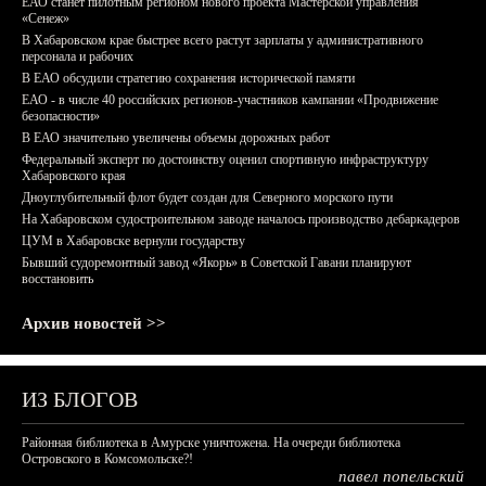
ЕАО станет пилотным регионом нового проекта Мастерской управления
«Сенеж»
В Хабаровском крае быстрее всего растут зарплаты у административного
персонала и рабочих
В ЕАО обсудили стратегию сохранения исторической памяти
ЕАО - в числе 40 российских регионов-участников кампании «Продвижение
безопасности»
В ЕАО значительно увеличены объемы дорожных работ
Федеральный эксперт по достоинству оценил спортивную инфраструктуру
Хабаровского края
Дноуглубительный флот будет создан для Северного морского пути
На Хабаровском судостроительном заводе началось производство дебаркадеров
ЦУМ в Хабаровске вернули государству
Бывший судоремонтный завод «Якорь» в Советской Гавани планируют
восстановить
Архив новостей >>
ИЗ БЛОГОВ
Районная библиотека в Амурске уничтожена. На очереди библиотека
Островского в Комсомольске?!
павел попельский