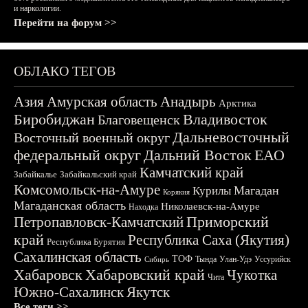
и наркологии.
Перейти на форум >>
ОБЛАКО ТЕГОВ
Азия
Амурская область
Анадырь
Арктика
Биробиджан
Владивосток
Благовещенск
Дальневосточный
Восточный военный округ
федеральный округ
Дальний Восток
ЕАО
Камчатский край
Забайкалье
Забайкальский край
Комсомольск-на-Амуре
Магадан
Курилы
Корякия
Магаданская область
Николаевск-на-Амуре
Находка
Приморский
Петропавловск-Камчатский
край
Республика Саха (Якутия)
Республика Бурятия
Сахалинская область
ТОФ
Тында
Улан-Удэ
Уссурийск
Сибирь
Хабаровск
Хабаровский край
Чукотка
Чита
Южно-Сахалинск
Якутск
Все теги >>