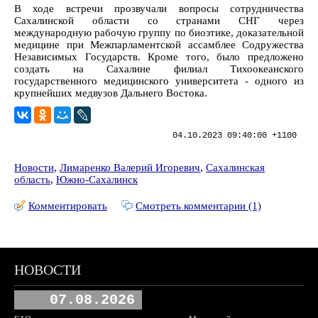
В ходе встречи прозвучали вопросы сотрудничества
Сахалинской области со странами СНГ через
международную рабочую группу по биоэтике, доказательной
медицине при Межпарламентской ассамблее Содружества
Независимых Государств. Кроме того, было предложено
создать на Сахалине филиал Тихоокеанского
государственного медицинского университета - одного из
крупнейших медвузов Дальнего Востока.
04.10.2023 09:40:00 +1100
Новости
,
Лимаренко Валерий Игоревич
,
Сахалинская
область
,
Южно-Сахалинск
Комментировать
Смотреть комментарии (1)
НОВОСТИ
07.08.2026