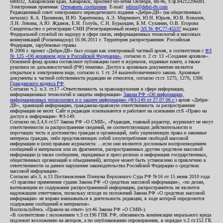
680032, Хабаровский край, Хабаровск, проспект 60-летия Октября, 88-46, т./ф.84212296081.
Электронная приемная:
Отправить сообщение
. E-mail:
editor@debri-dv.com
Редакционный совет электронного периодического издания «Дебри-ДВ» (на общественных
началах): К.А. Пронякин, И.Ю. Харитонова, А.Э. Мирмович, Ю.Н. Юрьев, Ю.В. Ковалев,
Л.Н. Левина, А.Ю. Жданов, Е.Н. Голубь, С.Н. Бурындин, Б.М. Сухинин, О.В. Егорова
Свидетельство о регистрации СМИ (Регистрационный номер)
ЭЛ № ФС77-45537
выдано
Федеральной службой по надзору в сфере связи, информационных технологий и массовых
коммуникаций (Роскомнадзор) 16.06.2011 г. Территория распространения: Российская
Федерация, зарубежные страны.
В 2006 г. проект «Дебри-ДВ» был создан как электронный частный архив, в соответствии с
ФЗ
№ 125 «Об архивном деле в Российской Федерации»
, согласно п. 2 ст. 13 «Создание архивов».
Основной фонд архива составляют публикации газет и журналов, изданные книги, а также
рукописи по дальневосточной (РФ) тематике. Доступ к архивным документам является
открытым в электронном виде, согласно п. 1 ст. 24 вышеобозначенного закона. Архивные
документы к частной собственности редакции не относятся, согласно ст.ст. 1275, 1276, 1306
Гражданского кодекса РФ
.
Согласно ч.2. п.3. ст.17 «Ответственность за правонарушения в сфере информации,
информационных технологий и защиты информации»
Закона РФ «Об информации,
информационных технологиях и о защите информации» (ФЗ-149 от 27.07.06 г.)
архив «Дебри-
ДВ», хранящий информацию, гражданско-правовую ответственность за распространение
информации не несет. Сайт и редакция основываются и работают на основании ст.8 «Право на
доступ к информации» ФЗ-149.
Согласно пп.3,4,6 ст.57 Закона РФ «О СМИ», «Редакция, главный редактор, журналист не несут
ответственности за распространение сведений, не соответствующих действительности и
порочащих честь и достоинство граждан и организаций, либо ущемляющих права и законные
интересы граждан, либо представляющих собой злоупотребление свободой массовой
информации и (или) правами журналиста: ...если они являются дословным воспроизведением
сообщений и материалов или их фрагментов, распространенных другим средством массовой
информации (а также сообщения, переданные в пресс-релизах и информация государственных,
общественных организаций и объединений), которое может быть установлено и привлечено к
ответственности за данное нарушение законодательства Российской Федерации о средствах
массовой информации».
Согласно абз.3, п.13 Постановления Пленума Верховного Суда РФ №16 от 15 июня 2010 года
«О практике применения судами Закона РФ «О средствах массовой информации», «по делам,
вытекающим из содержания распространенной информации, распространитель не является
надлежащим ответчиком, поскольку исходя из положений Закона РФ «О средствах массовой
информации» не вправе вмешиваться в деятельность редакции, в ходе которой определяется
содержание сообщений и материалов».
Воспользуйтесь «Правом на ответ» (ст.46 Закона РФ «О СМИ»).
«В соответствии с положением ч.3 ст.196 ГПК РФ, обязанность компенсации морального вреда
подлежит возложению на авторов, а по опубликованию опровержения, в порядке ч.2 ст.152 ГК