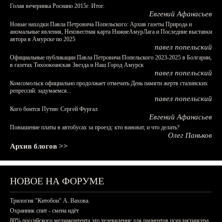
Голая вечеринка Роснано 2015г. Итог.
Евгений Афанасьев
Новые находки Павла Петровича Попельского: Архив газеты Природа и
аномальные явления, Неизвестная карта НижнеАмурЛага и Последние выставки
автора в Амурске по 2025
павел попельский
Официальные публикации Павла Петровича Попельского 2023-2025 в Болгарии,
в газетах Тихоокеанская Звезда и Наш Город Амурск
павел попельский
Комсомольск официально продолжает отмечать День памяти жертв сталинских
репрессий: задумаемся...
павел попельский
Кого боится Путин: Сергей Фургал
Евгений Афанасьев
Повышение платы в автобусах за проезд: кто виноват, и что делать?
Олег Паньков
Архив блогов >>
НОВОЕ НА ФОРУМЕ
Трилогия "Китобои" А. Вахова.
Охранник спит - смена идёт
80% российского медиаконтента это телевидение для пациентов психдиспансера