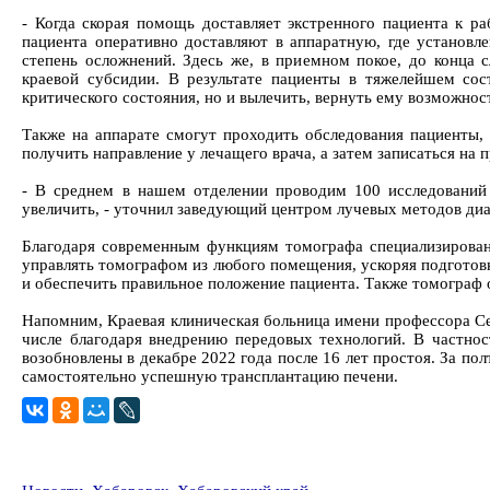
- Когда скорая помощь доставляет экстренного пациента к р
пациента оперативно доставляют в аппаратную, где установл
степень осложнений. Здесь же, в приемном покое, до конца 
краевой субсидии. В результате пациенты в тяжелейшем со
критического состояния, но и вылечить, вернуть ему возможнос
Также на аппарате смогут проходить обследования пациенты,
получить направление у лечащего врача, а затем записаться на 
- В среднем в нашем отделении проводим 100 исследований 
увеличить, - уточнил заведующий центром лучевых методов ди
Благодаря современным функциям томографа специализирован
управлять томографом из любого помещения, ускоряя подготовк
и обеспечить правильное положение пациента. Также томограф 
Напомним, Краевая клиническая больница имени профессора С
числе благодаря внедрению передовых технологий. В частно
возобновлены в декабре 2022 года после 16 лет простоя. За по
самостоятельно успешную трансплантацию печени.