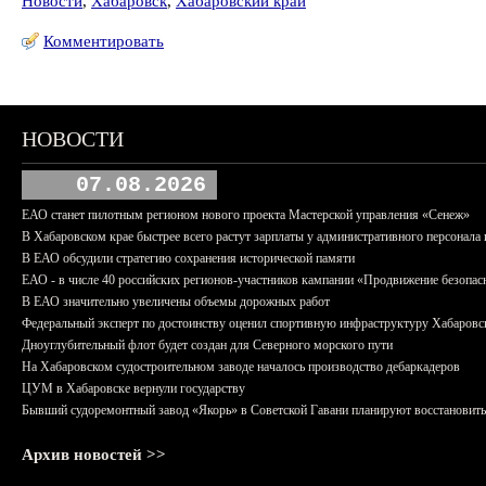
Новости
,
Хабаровск
,
Хабаровский край
Комментировать
НОВОСТИ
07.08.2026
ЕАО станет пилотным регионом нового проекта Мастерской управления «Сенеж»
В Хабаровском крае быстрее всего растут зарплаты у административного персонала 
В ЕАО обсудили стратегию сохранения исторической памяти
ЕАО - в числе 40 российских регионов-участников кампании «Продвижение безопас
В ЕАО значительно увеличены объемы дорожных работ
Федеральный эксперт по достоинству оценил спортивную инфраструктуру Хабаровс
Дноуглубительный флот будет создан для Северного морского пути
На Хабаровском судостроительном заводе началось производство дебаркадеров
ЦУМ в Хабаровске вернули государству
Бывший судоремонтный завод «Якорь» в Советской Гавани планируют восстановить
Архив новостей >>