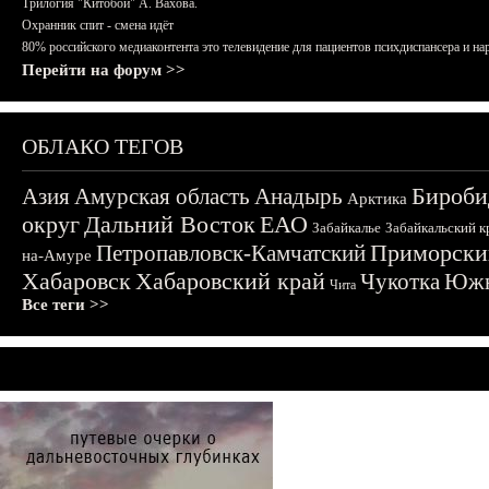
Трилогия "Китобои" А. Вахова.
Охранник спит - смена идёт
80% российского медиаконтента это телевидение для пациентов психдиспансера и на
Перейти на форум >>
ОБЛАКО ТЕГОВ
Бироби
Азия
Амурская область
Анадырь
Арктика
округ
Дальний Восток
ЕАО
Забайкалье
Забайкальский к
Приморски
Петропавловск-Камчатский
на-Амуре
Хабаровск
Хабаровский край
Чукотка
Южн
Чита
Все теги >>