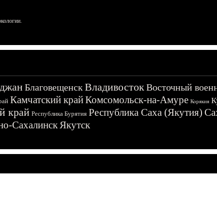
ркологии.
джан
Владивосток
Благовещенск
Восточный воен
Камчатский край
Комсомольск-на-Амуре
К
рай
Корякия
й край
Республика Саха (Якутия)
Са
Республика Бурятия
о-Сахалинск
Якутск