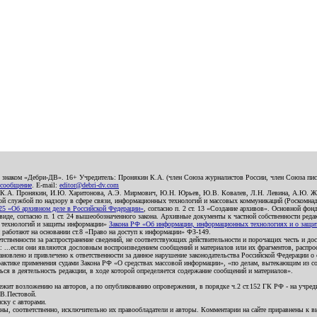
о знаком «Дебри-ДВ». 16+ Учредитель: Пронякин К.А. (член Союза журналистов России, член Союза писа
 сообщение
. E-mail:
editor@debri-dv.com
): К.А. Пронякин, И.Ю. Харитонова, А.Э. Мирмович, Ю.Н. Юрьев, Ю.В. Ковалев, Л.Н. Левина, А.Ю. Ж
 службой по надзору в сфере связи, информационных технологий и массовых коммуникаций (Роскомнадзо
5 «Об архивном деле в Российской Федерации»
, согласно п. 2 ст. 13 «Создание архивов». Основной фон
е, согласно п. 1 ст. 24 вышеобозначенного закона. Архивные документы к частной собственности редакци
ых технологий и защиты информации»
Закона РФ «Об информации, информационных технологиях и о защите
и работают на основании ст.8 «Право на доступ к информации» ФЗ-149.
етственности за распространение сведений, не соответствующих действительности и порочащих честь и д
 ...если они являются дословным воспроизведением сообщений и материалов или их фрагментов, распро
новлено и привлечено к ответственности за данное нарушение законодательства Российской Федерации о
актике применения судами Закона РФ «О средствах массовой информации», «по делам, вытекающим из со
ся в деятельность редакции, в ходе которой определяется содержание сообщений и материалов».
жит возложению на авторов, а по опубликованию опровержения, в порядке ч.2 ст.152 ГК РФ - на учредит
.В.Пестовой.
ску с авторами.
енны, соответственно, исключительно их правообладатели и авторы. Комментарии на сайте приравнены к