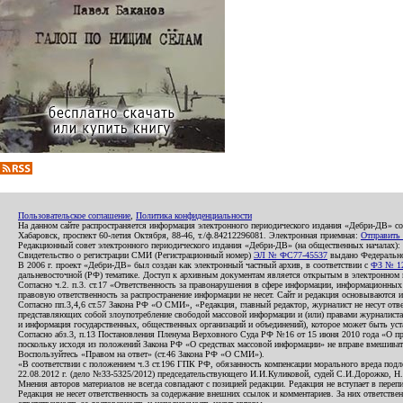
Пользовательское соглашение
,
Политика конфиденциальности
На данном сайте распространяется информация электронного периодического издания «Дебри-ДВ» с
Хабаровск, проспект 60-летия Октября, 88-46, т./ф.84212296081. Электронная приемная:
Отправить
Редакционный совет электронного периодического издания «Дебри-ДВ» (на общественных началах
Свидетельство о регистрации СМИ (Регистрационный номер)
ЭЛ № ФС77-45537
выдано Федеральной
В 2006 г. проект «Дебри-ДВ» был создан как электронный частный архив, в соответствии с
ФЗ № 12
дальневосточной (РФ) тематике. Доступ к архивным документам является открытым в электронном вид
Согласно ч.2. п.3. ст.17 «Ответственность за правонарушения в сфере информации, информационн
правовую ответственность за распространение информации не несет. Сайт и редакция основываются 
Согласно пп.3,4,6 ст.57 Закона РФ «О СМИ», «Редакция, главный редактор, журналист не несут отв
представляющих собой злоупотребление свободой массовой информации и (или) правами журналиста:
и информация государственных, общественных организаций и объединений), которое может быть уста
Согласно абз.3, п.13 Постановления Пленума Верховного Суда РФ №16 от 15 июня 2010 года «О пр
поскольку исходя из положений Закона РФ «О средствах массовой информации» не вправе вмешивать
Воспользуйтесь «Правом на ответ» (ст.46 Закона РФ «О СМИ»).
«В соответствии с положением ч.3 ст.196 ГПК РФ, обязанность компенсации морального вреда подле
22.08.2012 г. (дело №33-5325/2012) председательствующего И.И.Куликовой, судей С.И.Дорожко, Н
Мнения авторов материалов не всегда совпадают с позицией редакции. Редакция не вступает в перепи
Редакция не несет ответственность за содержание внешних ссылок и комментариев. За них ответств