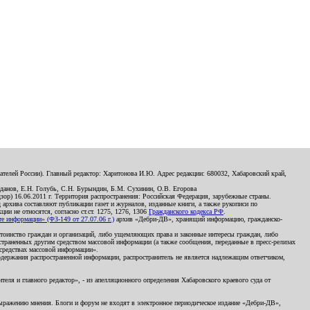
телей России). Главный редактор: Харитонова И.Ю. Адрес редакции: 680032, Хабаровский край,
данов, Е.Н. Голубь, С.Н. Бурындин, Б.М. Сухинин, О.В. Егорова
р) 16.06.2011 г. Территория распространения: Российская Федерация, зарубежные страны.
д архива составляют публикации газет и журналов, изданные книги, а также рукописи по
и не относятся, согласно ст.ст. 1275, 1276, 1306
Гражданского кодекса РФ
.
 информации» (ФЗ-149 от 27.07.06 г.)
архив «Дебри-ДВ», хранящий информацию, гражданско-
остоинство граждан и организаций, либо ущемляющих права и законные интересы граждан, либо
страненных другим средством массовой информации (а также сообщения, переданные в пресс-релизах
 средствах массовой информации».
держания распространенной информации, распространитель не является надлежащим ответчиком,
еля и главного редактор», - из апелляционного определения Хабаровского краевого суда от
 выражению мнения. Блоги и форум не входят в электронное периодическое издание «Дебри-ДВ»,