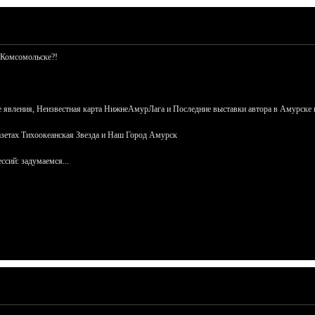
 Комсомольске?!
 явления, Неизвестная карта НижнеАмурЛага и Последние выставки автора в Амурске 
азетах Тихоокеанская Звезда и Наш Город Амурск
сий: задумаемся...