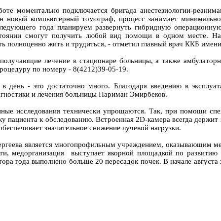
аботе моментально подключается бригада анестезиологии-реаним
ен новый компьютерный томограф, процесс занимает минимально
следующего года планируем развернуть гибридную операционную
стоянии смогут получить любой вид помощи в одном месте. На
ть полноценно жить и трудиться, - отметил главный врач ККБ имен
 получающие лечение в стационаре больницы, а также амбулаторн
процедуру по номеру - 8(4212)39-05-19.
в день - это достаточно много. Благодаря введению в эксплуат
агностики и лечения больницы Нариман Эмирбеков.
ные исследования технически упрощаются. Так, при помощи спе
у пациента к обследованию. Встроенная 2D-камера всегда держит п
обеспечивает значительное снижение лучевой нагрузки.
ергеева является многопрофильным учреждением, оказывающим м
сти, медорганизация выступает якорной площадкой по развитию
лтора года выполнено больше 20 пересадок почек. В начале авгус