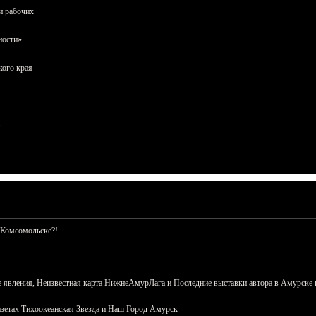
и рабочих
ности»
кого края
 Комсомольске?!
 явления, Неизвестная карта НижнеАмурЛага и Последние выставки автора в Амурске 
азетах Тихоокеанская Звезда и Наш Город Амурск