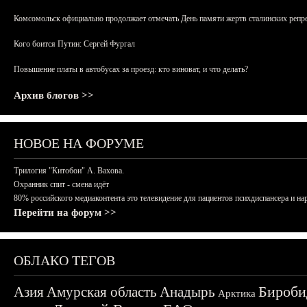
Комсомольск официально продолжает отмечать День памяти жертв сталинских репрес
Кого боится Путин: Сергей Фургал
Повышение платы в автобусах за проезд: кто виноват, и что делать?
Архив блогов >>
НОВОЕ НА ФОРУМЕ
Трилогия "Китобои" А. Вахова.
Охранник спит - смена идёт
80% российского медиаконтента это телевидение для пациентов психдиспансера и на
Перейти на форум >>
ОБЛАКО ТЕГОВ
Бироби
Азия
Амурская область
Анадырь
Арктика