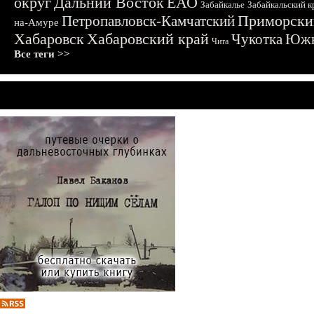
округ
Дальний Восток
ЕАО
Забайкалье
Забайкальский к
Приморски
Петропавловск-Камчатский
на-Амуре
Хабаровск
Хабаровский край
Чукотка
Южн
Чита
Все теги >>