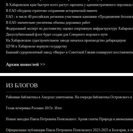
В Хабаровском крае быстрее всего растут зарплаты у административного персонала 
В ЕАО обсудили стратегию сохранения исторической памяти
ЕАО - в числе 40 российских регионов-участников кампании «Продвижение безопас
В ЕАО значительно увеличены объемы дорожных работ
Федеральный эксперт по достоинству оценил спортивную инфраструктуру Хабаровс
Дноуглубительный флот будет создан для Северного морского пути
На Хабаровском судостроительном заводе началось производство дебаркадеров
ЦУМ в Хабаровске вернули государству
Бывший судоремонтный завод «Якорь» в Советской Гавани планируют восстановить
Архив новостей >>
ИЗ БЛОГОВ
Районная библиотека в Амурске уничтожена. На очереди библиотека Островского в
Голая вечеринка Роснано 2015г. Итог.
Новые находки Павла Петровича Попельского: Архив газеты Природа и аномальные
Официальные публикации Павла Петровича Попельского 2023-2025 в Болгарии, в г