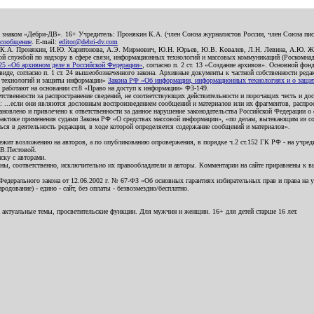
о знаком «Дебри-ДВ». 16+ Учредитель: Пронякин К.А. (член Союза журналистов России, член Союза писа
 сообщение
. E-mail:
editor@debri-dv.com
): К.А. Пронякин, И.Ю. Харитонова, А.Э. Мирмович, Ю.Н. Юрьев, Ю.В. Ковалев, Л.Н. Левина, А.Ю. Ж
 службой по надзору в сфере связи, информационных технологий и массовых коммуникаций (Роскомнадзо
5 «Об архивном деле в Российской Федерации»
, согласно п. 2 ст. 13 «Создание архивов». Основной фон
е, согласно п. 1 ст. 24 вышеобозначенного закона. Архивные документы к частной собственности редакци
ых технологий и защиты информации»
Закона РФ «Об информации, информационных технологиях и о защите
и работают на основании ст.8 «Право на доступ к информации» ФЗ-149.
етственности за распространение сведений, не соответствующих действительности и порочащих честь и д
 ...если они являются дословным воспроизведением сообщений и материалов или их фрагментов, распро
новлено и привлечено к ответственности за данное нарушение законодательства Российской Федерации о
актике применения судами Закона РФ «О средствах массовой информации», «по делам, вытекающим из со
ся в деятельность редакции, в ходе которой определяется содержание сообщений и материалов».
жит возложению на авторов, а по опубликованию опровержения, в порядке ч.2 ст.152 ГК РФ - на учредит
.В.Пестовой.
ску с авторами.
енны, соответственно, исключительно их правообладатели и авторы. Комментарии на сайте приравнены к
дерального закона от 12.06.2002 г. № 67-ФЗ «Об основных гарантиях избирательных прав и права на уча
дование) - едино - сайт, без оплаты - безвозмездно/бесплатно.
 актуальные темы, просветительские функции. Для мужчин и женщин. 16+ для детей старше 16 лет.