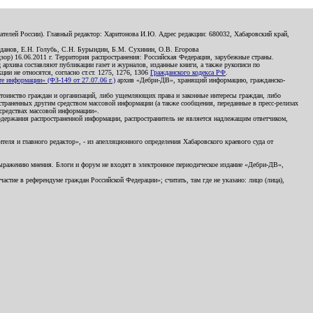
телей России). Главный редактор: Харитонова И.Ю. Адрес редакции: 680032, Хабаровский край,
данов, Е.Н. Голубь, С.Н. Бурындин, Б.М. Сухинин, О.В. Егорова
р) 16.06.2011 г. Территория распространения: Российская Федерация, зарубежные страны.
д архива составляют публикации газет и журналов, изданные книги, а также рукописи по
и не относятся, согласно ст.ст. 1275, 1276, 1306
Гражданского кодекса РФ
.
 информации» (ФЗ-149 от 27.07.06 г.)
архив «Дебри-ДВ», хранящий информацию, гражданско-
остоинство граждан и организаций, либо ущемляющих права и законные интересы граждан, либо
страненных другим средством массовой информации (а также сообщения, переданные в пресс-релизах
 средствах массовой информации».
держания распространенной информации, распространитель не является надлежащим ответчиком,
еля и главного редактор», - из апелляционного определения Хабаровского краевого суда от
 выражению мнения. Блоги и форум не входят в электронное периодическое издание «Дебри-ДВ»,
стие в референдуме граждан Российской Федерации»; считать, там где не указано: лицо (лица),