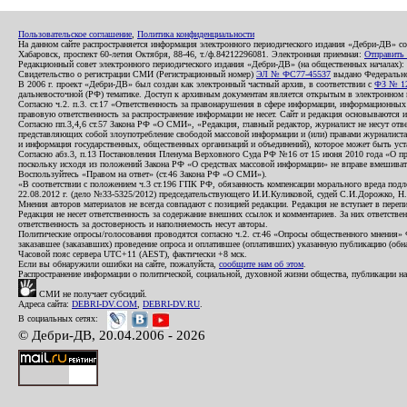
Пользовательское соглашение
,
Политика конфиденциальности
На данном сайте распространяется информация электронного периодического издания «Дебри-ДВ» с
Хабаровск, проспект 60-летия Октября, 88-46, т./ф.84212296081. Электронная приемная:
Отправить
Редакционный совет электронного периодического издания «Дебри-ДВ» (на общественных началах
Свидетельство о регистрации СМИ (Регистрационный номер)
ЭЛ № ФС77-45537
выдано Федеральной
В 2006 г. проект «Дебри-ДВ» был создан как электронный частный архив, в соответствии с
ФЗ № 12
дальневосточной (РФ) тематике. Доступ к архивным документам является открытым в электронном вид
Согласно ч.2. п.3. ст.17 «Ответственность за правонарушения в сфере информации, информационн
правовую ответственность за распространение информации не несет. Сайт и редакция основываются 
Согласно пп.3,4,6 ст.57 Закона РФ «О СМИ», «Редакция, главный редактор, журналист не несут отв
представляющих собой злоупотребление свободой массовой информации и (или) правами журналиста:
и информация государственных, общественных организаций и объединений), которое может быть уста
Согласно абз.3, п.13 Постановления Пленума Верховного Суда РФ №16 от 15 июня 2010 года «О пр
поскольку исходя из положений Закона РФ «О средствах массовой информации» не вправе вмешивать
Воспользуйтесь «Правом на ответ» (ст.46 Закона РФ «О СМИ»).
«В соответствии с положением ч.3 ст.196 ГПК РФ, обязанность компенсации морального вреда подле
22.08.2012 г. (дело №33-5325/2012) председательствующего И.И.Куликовой, судей С.И.Дорожко, Н
Мнения авторов материалов не всегда совпадают с позицией редакции. Редакция не вступает в перепи
Редакция не несет ответственность за содержание внешних ссылок и комментариев. За них ответств
ответственность за достоверность и наполняемость несут авторы.
Политические опросы/голосования проводятся согласно ч.2. ст.46 «Опросы общественного мнения» Фе
заказавшее (заказавших) проведение опроса и оплатившее (оплативших) указанную публикацию (обнаро
Часовой пояс сервера UTC+11 (AEST), фактически +8 мск.
Если вы обнаружили ошибки на сайте, пожалуйста,
сообщите нам об этом
.
Распространение информации о политической, социальной, духовной жизни общества, публикации на
СМИ не получает субсидий.
Адреса сайта:
DEBRI-DV.COM
,
DEBRI-DV.RU
.
В социальных сетях:
© Дебри-ДВ, 20.04.2006 - 2026