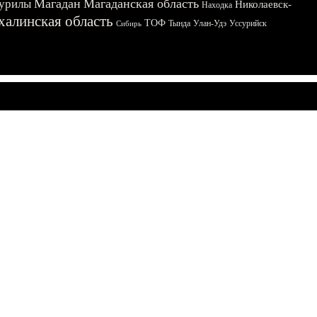
Магадан
Магаданская область
урилы
Николаевск-
Находка
халинская область
ТОФ
Тында
Улан-Удэ
Уссурийск
Сибирь