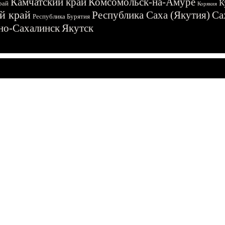
Камчатский край
Комсомольск-на-Амуре
К
рай
Корякия
й край
Республика Саха (Якутия)
Са
Республика Бурятия
о-Сахалинск
Якутск