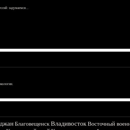
сий: задумаемся...
ркологии.
джан
Владивосток
Благовещенск
Восточный воен