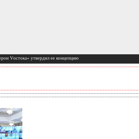
ерои Vостока» утвердил ее концепцию