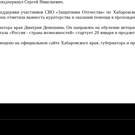
 подчеркнул Сергей Николаевич.
 поддержки участников СВО «Защитники Отечества» по Хабаровск
 она отметила важность кураторства и оказания помощи в прохожде
натора края Дмитрия Демешина. Он направлен на обучение ветер
ала «Россия - страна возможностей» стартует 20 января и продлит
мещено на официальном сайте Хабаровского края, губернатора и пра