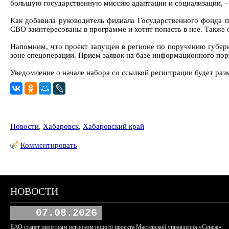
большую государственную миссию адаптации и социализации, -
Как добавила руководитель филиала Государственного фонда
СВО заинтересованы в программе и хотят попасть в нее. Также
Напомним, что проект запущен в регионе по поручению губер
зоне спецоперации. Прием заявок на базе информационного порт
Уведомление о начале набора со ссылкой регистрации будет раз
Новости
,
Хабаровск
,
Хабаровский край
Комментировать
НОВОСТИ
07.08.2026
ЕАО станет пилотным регионом нового проекта Мастерской управления «Сенеж»