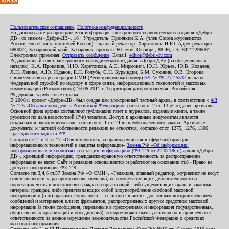
Пользовательское соглашение
,
Политика конфиденциальности
На данном сайте распространяется информация электронного периодического издания «Дебри-
ДВ» со знаком «Дебри-ДВ». 16+ Учредитель: Пронякин К.А. (член Союза журналистов
России, член Союза писателей России). Главный редактор: Харитонова И.Ю. Адрес редакции:
680032, Хабаровский край, Хабаровск, проспект 60-летия Октября, 88-46, т./ф.84212296081.
Электронная приемная:
Отправить сообщение
. E-mail:
editor@debri-dv.com
Редакционный совет электронного периодического издания «Дебри-ДВ» (на общественных
началах): К.А. Пронякин, И.Ю. Харитонова, А.Э. Мирмович, Ю.Н. Юрьев, Ю.В. Ковалев,
Л.Н. Левина, А.Ю. Жданов, Е.Н. Голубь, С.Н. Бурындин, Б.М. Сухинин, О.В. Егорова
Свидетельство о регистрации СМИ (Регистрационный номер)
ЭЛ № ФС77-45537
выдано
Федеральной службой по надзору в сфере связи, информационных технологий и массовых
коммуникаций (Роскомнадзор) 16.06.2011 г. Территория распространения: Российская
Федерация, зарубежные страны.
В 2006 г. проект «Дебри-ДВ» был создан как электронный частный архив, в соответствии с
ФЗ
№ 125 «Об архивном деле в Российской Федерации»
, согласно п. 2 ст. 13 «Создание архивов».
Основной фонд архива составляют публикации газет и журналов, изданные книги, а также
рукописи по дальневосточной (РФ) тематике. Доступ к архивным документам является
открытым в электронном виде, согласно п. 1 ст. 24 вышеобозначенного закона. Архивные
документы к частной собственности редакции не относятся, согласно ст.ст. 1275, 1276, 1306
Гражданского кодекса РФ
.
Согласно ч.2. п.3. ст.17 «Ответственность за правонарушения в сфере информации,
информационных технологий и защиты информации»
Закона РФ «Об информации,
информационных технологиях и о защите информации» (ФЗ-149 от 27.07.06 г.)
архив «Дебри-
ДВ», хранящий информацию, гражданско-правовую ответственность за распространение
информации не несет. Сайт и редакция основываются и работают на основании ст.8 «Право на
доступ к информации» ФЗ-149.
Согласно пп.3,4,6 ст.57 Закона РФ «О СМИ», «Редакция, главный редактор, журналист не несут
ответственности за распространение сведений, не соответствующих действительности и
порочащих честь и достоинство граждан и организаций, либо ущемляющих права и законные
интересы граждан, либо представляющих собой злоупотребление свободой массовой
информации и (или) правами журналиста: ...если они являются дословным воспроизведением
сообщений и материалов или их фрагментов, распространенных другим средством массовой
информации (а также сообщения, переданные в пресс-релизах и информация государственных,
общественных организаций и объединений), которое может быть установлено и привлечено к
ответственности за данное нарушение законодательства Российской Федерации о средствах
массовой информации».