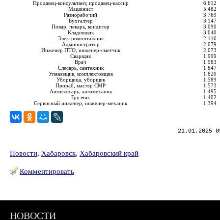
Продавец-консультант, продавец-кассир
6 612
Машинист
5 482
Разнорабочий
3 769
Бухгалтер
3 147
Повар, пекарь, кондитер
3 090
Кладовщик
3 040
Электромонтажник
2 116
Администратор
2 079
Инженер ПТО, инженер-сметчик
2 073
Сварщик
1 999
Врач
1 983
Слесарь, сантехник
1 847
Упаковщик, комплектовщик
1 820
Уборщица, уборщик
1 589
Прораб, мастер СМР
1 573
Автослесарь, автомеханик
1 495
Грузчик
1 402
Сервисный инженер, инженер-механик
1 394
21.01.2025 0
Новости
,
Хабаровск
,
Хабаровский край
Комментировать
НОВОСТИ