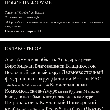
НОВОЕ НА ФОРУМЕ
Трилогия "Китобои" А. Вахова.
Охранник спит - смена идёт
80% российского медиаконтента это телевидение для пациентов психдиспансера
и наркологии.
Перейти на форум >>
ОБЛАКО ТЕГОВ
Азия
Амурская область
Анадырь
Арктика
Биробиджан
Владивосток
Благовещенск
Дальневосточный
Восточный военный округ
федеральный округ
Дальний Восток
ЕАО
Камчатский край
Забайкалье
Забайкальский край
Комсомольск-на-Амуре
Магадан
Курилы
Корякия
Магаданская область
Николаевск-на-Амуре
Находка
Приморский
Петропавловск-Камчатский
край
Республика Саха (Якутия)
Республика Бурятия