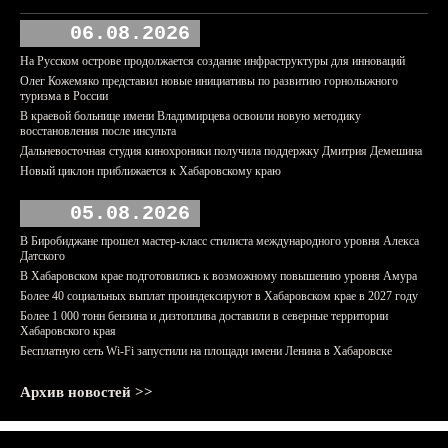
06.08.2026
На Русском острове продолжается создание инфраструктуры для инноваций
Олег Кожемяко представил новые инициативы по развитию горнолыжного
туризма в России
В краевой больнице имени Владимирцева освоили новую методику
восстановления после инсульта
Дальневосточная студия кинохроники получила поддержку Дмитрия Демешина
Новый циклон приближается к Хабаровскому краю
05.08.2026
В Биробиджане прошел мастер-класс стилиста международного уровня Алекса
Датского
В Хабаровском крае подготовились к возможному повышению уровня Амура
Более 40 социальных выплат проиндексируют в Хабаровском крае в 2027 году
Более 1 000 тонн бензина и дизтоплива доставили в северные территории
Хабаровского края
Бесплатную сеть Wi-Fi запустили на площади имени Ленина в Хабаровске
Архив новостей >>