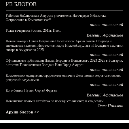
ИЗ БЛОГОВ
Районная библиотека в Амурске уничтожена. На очереди библиотека
Островского в Комсомольске?!
павел попельский
Голая вечеринка Роснано 2015г. Итог.
Евгений Афанасьев
Новые находки Павла Петровича Попельского: Архив газеты Природа и
аномальные явления, Неизвестная карта НижнеАмурЛага и Последние выставки
автора в Амурске по 2025
павел попельский
Официальные публикации Павла Петровича Попельского 2023-2025 в Болгарии,
в газетах Тихоокеанская Звезда и Наш Город Амурск
павел попельский
Комсомольск официально продолжает отмечать День памяти жертв сталинских
репрессий: задумаемся...
павел попельский
Кого боится Путин: Сергей Фургал
Евгений Афанасьев
Повышение платы в автобусах за проезд: кто виноват, и что делать?
Олег Паньков
Архив блогов >>