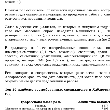
вакансий).
В целом по России топ-3 практически идентичен: самыми вост
рынке труда оказались менеджеры по продажам и работе с кли
разместились продавцы и водители.
Далее в десятке специалистов, на которых в минувшем году
крае был массовый спрос, находятся машинисты (5,5 ты
разнорабочие (3,8 тыс.), бухгалтеры, повара, пекари, кондитеры
кладовщики (3 тыс.), электромонтажники, администраторы (по 2,
В двадцатку наиболее востребованных вошли также и
инженеры-сметчики (2,1 тыс. вакансий), сварщики, врачи (
слесари, сантехники, упаковщики, комплектовщики (по 1,8 ты
прорабы, мастера СМР (по 1,6 тыс.), автослесари, автомехани
грузчики, а также сервисные инженеры и инженеры-механики (по
Если говорить о специалистах, которых реже всего искали 
Хабаровском крае, то это дата-сайентисты, для которых за вес
открыли менее десяти предложений о работе.
Топ-20 наиболее востребованных специалистов в Хабаровск
год
Профессиональная роль
Количество ваканси
Водитель
8 577
Менеджер по продажам, менеджер по работе с клиентами
7 195