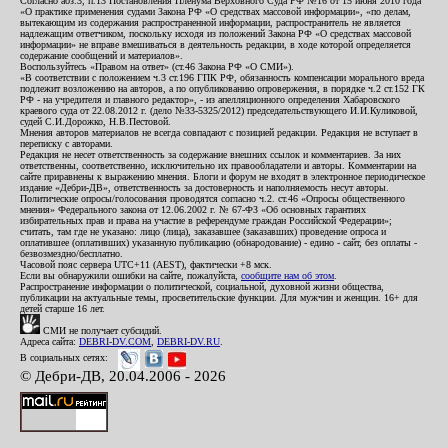
Согласно абз.3, п.13 Постановления Пленума Верховного Суда РФ №16 от 15 июня 2010 года
«О практике применения судами Закона РФ «О средствах массовой информации», «по делам,
вытекающим из содержания распространенной информации, распространитель не является
надлежащим ответчиком, поскольку исходя из положений Закона РФ «О средствах массовой
информации» не вправе вмешиваться в деятельность редакции, в ходе которой определяется
содержание сообщений и материалов».
Воспользуйтесь «Правом на ответ» (ст.46 Закона РФ «О СМИ»).
«В соответствии с положением ч.3 ст.196 ГПК РФ, обязанность компенсации морального вреда
подлежит возложению на авторов, а по опубликованию опровержения, в порядке ч.2 ст.152 ГК
РФ - на учредителя и главного редактор», - из апелляционного определения Хабаровского
краевого суда от 22.08.2012 г. (дело №33-5325/2012) председательствующего И.И.Куликовой,
судей С.И.Дорожко, Н.В.Пестовой.
Мнения авторов материалов не всегда совпадают с позицией редакции. Редакция не вступает в
переписку с авторами.
Редакция не несет ответственность за содержание внешних ссылок и комментариев. За них
ответственны, соответственно, исключительно их правообладатели и авторы. Комментарии на
сайте приравнены к выражению мнения. Блоги и форум не входят в электронное периодическое
издание «Дебри-ДВ», ответственность за достоверность и наполняемость несут авторы.
Политические опросы/голосования проводятся согласно ч.2. ст.46 «Опросы общественного
мнения» Федерального закона от 12.06.2002 г. № 67-ФЗ «Об основных гарантиях
избирательных прав и права на участие в референдуме граждан Российской Федерации»;
считать, там где не указано: лицо (лица), заказавшее (заказавших) проведение опроса и
оплатившее (оплативших) указанную публикацию (обнародование) - едино - сайт, без оплаты -
безвозмездно/бесплатно.
Часовой пояс сервера UTC+11 (AEST), фактически +8 мск.
Если вы обнаружили ошибки на сайте, пожалуйста,
сообщите нам об этом
.
Распространение информации о политической, социальной, духовной жизни общества,
публикации на актуальные темы, просветительские функции. Для мужчин и женщин. 16+ для
детей старше 16 лет.
СМИ не получает субсидий.
Адреса сайта:
DEBRI-DV.COM
,
DEBRI-DV.RU
.
В социальных сетях:
© Дебри-ДВ, 20.04.2006 - 2026