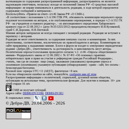
вытекающим из содержания распространенной информации, распространитель не является
надлежащим ответчиком, поскольку исходя из положений Закона РФ «О средствах массовой
информации» не вправе вмешиваться в деятельность редакции, в ходе которой определяется
содержание сообщений и материалов».
Воспользуйтесь «Правом на ответ» (ст.46 Закона РФ «О СМИ»).
«В соответствии с положением ч.3 ст.196 ГПК РФ, обязанность компенсации морального вреда
подлежит возложению на авторов, а по опубликованию опровержения, в порядке ч.2 ст.152 ГК
РФ - на учредителя и главного редактор», - из апелляционного определения Хабаровского
краевого суда от 22.08.2012 г. (дело №33-5325/2012) председательствующего И.И.Куликовой,
судей С.И.Дорожко, Н.В.Пестовой.
Мнения авторов материалов не всегда совпадают с позицией редакции. Редакция не вступает в
переписку с авторами.
Редакция не несет ответственность за содержание внешних ссылок и комментариев. За них
ответственны, соответственно, исключительно их правообладатели и авторы. Комментарии на
сайте приравнены к выражению мнения. Блоги и форум не входят в электронное периодическое
издание «Дебри-ДВ», ответственность за достоверность и наполняемость несут авторы.
Политические опросы/голосования проводятся согласно ч.2. ст.46 «Опросы общественного
мнения» Федерального закона от 12.06.2002 г. № 67-ФЗ «Об основных гарантиях
избирательных прав и права на участие в референдуме граждан Российской Федерации»;
считать, там где не указано: лицо (лица), заказавшее (заказавших) проведение опроса и
оплатившее (оплативших) указанную публикацию (обнародование) - едино - сайт, без оплаты -
безвозмездно/бесплатно.
Часовой пояс сервера UTC+11 (AEST), фактически +8 мск.
Если вы обнаружили ошибки на сайте, пожалуйста,
сообщите нам об этом
.
Распространение информации о политической, социальной, духовной жизни общества,
публикации на актуальные темы, просветительские функции. Для мужчин и женщин. 16+ для
детей старше 16 лет.
СМИ не получает субсидий.
Адреса сайта:
DEBRI-DV.COM
,
DEBRI-DV.RU
.
В социальных сетях:
© Дебри-ДВ, 20.04.2006 - 2026