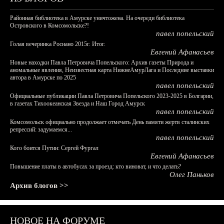
Районная библиотека в Амурске уничтожена. На очереди библиотека
Островского в Комсомольске?!
павел попельский
Голая вечеринка Роснано 2015г. Итог.
Евгений Афанасьев
Новые находки Павла Петровича Попельского: Архив газеты Природа и
аномальные явления, Неизвестная карта НижнеАмурЛага и Последние выставки
автора в Амурске по 2025
павел попельский
Официальные публикации Павла Петровича Попельского 2023-2025 в Болгарии,
в газетах Тихоокеанская Звезда и Наш Город Амурск
павел попельский
Комсомольск официально продолжает отмечать День памяти жертв сталинских
репрессий: задумаемся...
павел попельский
Кого боится Путин: Сергей Фургал
Евгений Афанасьев
Повышение платы в автобусах за проезд: кто виноват, и что делать?
Олег Паньков
Архив блогов >>
НОВОЕ НА ФОРУМЕ