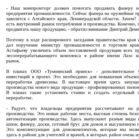
- Наш минпромторг должен помогать продавать фанеру н
предприятия промышленности. Сейчас фанера на оружейные п
завозится с Алтайского края, Ленинградской области. Зачем? 
есть внутренний рынок потребления и производства. Конечно,
продвигать нашу продукцию, - обратил внимание Дмитрий Дем
Поэтому в ходе расширенного заседания правительства края 
дал поручение министру промышленности и торговли кра
Астафьеву увеличить объем поставляемой продукции всех п
лесоперерабатывающего комплекса в районе имени Лазо н
рынок.
В планах ООО «Тумнинский прииск» - дополнительное у
инвестиций в проект. Это необходимо для повышения объемо
переработки древесины. В настоящее время здесь запуще
производства нового вида продукции - профилированных пилом
В планах также установить станки и создать отдельный 
переработке.
- Радует, что владельцы предприятия рассчитывают на р
производства. Это новые рабочие места, высокая степень безо
автоматизации производства. Здесь выпускают разные виды 
шпон, фанеру, доски, готовый брус для домов и высушенную 
Это комплектующие для домокомплектов, которые мы може
здесь в районе для учителей и врачей, в которых район очень н