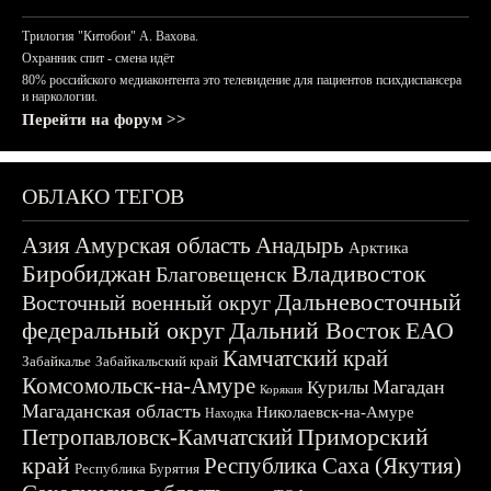
Трилогия "Китобои" А. Вахова.
Охранник спит - смена идёт
80% российского медиаконтента это телевидение для пациентов психдиспансера
и наркологии.
Перейти на форум >>
ОБЛАКО ТЕГОВ
Азия
Амурская область
Анадырь
Арктика
Биробиджан
Владивосток
Благовещенск
Дальневосточный
Восточный военный округ
федеральный округ
Дальний Восток
ЕАО
Камчатский край
Забайкалье
Забайкальский край
Комсомольск-на-Амуре
Магадан
Курилы
Корякия
Магаданская область
Николаевск-на-Амуре
Находка
Приморский
Петропавловск-Камчатский
край
Республика Саха (Якутия)
Республика Бурятия