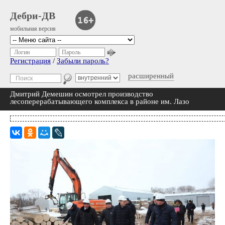
Дебри-ДВ
мобильная версия
Логин
Пароль
Регистрация
/
Забыли пароль?
расширенный
Дмитрий Демешин осмотрел производство
лесоперерабатывающего комплекса в районе им. Лазо