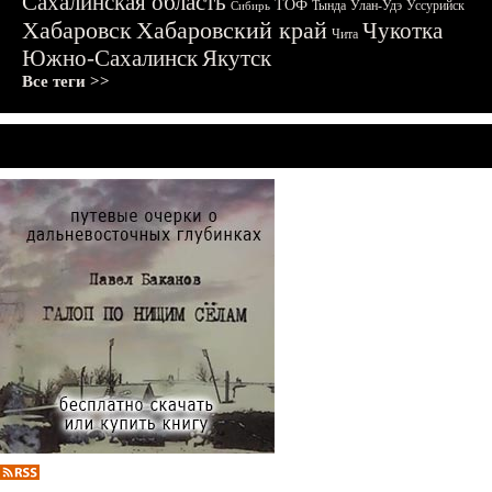
Сахалинская область
ТОФ
Тында
Улан-Удэ
Уссурийск
Сибирь
Хабаровск
Хабаровский край
Чукотка
Чита
Южно-Сахалинск
Якутск
Все теги >>