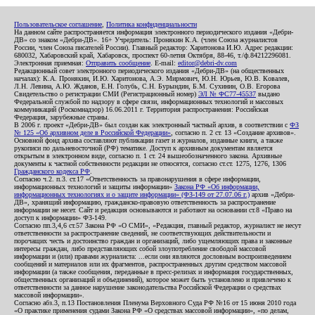
Пользовательское соглашение
,
Политика конфиденциальности
На данном сайте распространяется информация электронного периодического издания «Дебри-
ДВ» со знаком «Дебри-ДВ». 16+ Учредитель: Пронякин К.А. (член Союза журналистов
России, член Союза писателей России). Главный редактор: Харитонова И.Ю. Адрес редакции:
680032, Хабаровский край, Хабаровск, проспект 60-летия Октября, 88-46, т./ф.84212296081.
Электронная приемная:
Отправить сообщение
. E-mail:
editor@debri-dv.com
Редакционный совет электронного периодического издания «Дебри-ДВ» (на общественных
началах): К.А. Пронякин, И.Ю. Харитонова, А.Э. Мирмович, Ю.Н. Юрьев, Ю.В. Ковалев,
Л.Н. Левина, А.Ю. Жданов, Е.Н. Голубь, С.Н. Бурындин, Б.М. Сухинин, О.В. Егорова
Свидетельство о регистрации СМИ (Регистрационный номер)
ЭЛ № ФС77-45537
выдано
Федеральной службой по надзору в сфере связи, информационных технологий и массовых
коммуникаций (Роскомнадзор) 16.06.2011 г. Территория распространения: Российская
Федерация, зарубежные страны.
В 2006 г. проект «Дебри-ДВ» был создан как электронный частный архив, в соответствии с
ФЗ
№ 125 «Об архивном деле в Российской Федерации»
, согласно п. 2 ст. 13 «Создание архивов».
Основной фонд архива составляют публикации газет и журналов, изданные книги, а также
рукописи по дальневосточной (РФ) тематике. Доступ к архивным документам является
открытым в электронном виде, согласно п. 1 ст. 24 вышеобозначенного закона. Архивные
документы к частной собственности редакции не относятся, согласно ст.ст. 1275, 1276, 1306
Гражданского кодекса РФ
.
Согласно ч.2. п.3. ст.17 «Ответственность за правонарушения в сфере информации,
информационных технологий и защиты информации»
Закона РФ «Об информации,
информационных технологиях и о защите информации» (ФЗ-149 от 27.07.06 г.)
архив «Дебри-
ДВ», хранящий информацию, гражданско-правовую ответственность за распространение
информации не несет. Сайт и редакция основываются и работают на основании ст.8 «Право на
доступ к информации» ФЗ-149.
Согласно пп.3,4,6 ст.57 Закона РФ «О СМИ», «Редакция, главный редактор, журналист не несут
ответственности за распространение сведений, не соответствующих действительности и
порочащих честь и достоинство граждан и организаций, либо ущемляющих права и законные
интересы граждан, либо представляющих собой злоупотребление свободой массовой
информации и (или) правами журналиста: ...если они являются дословным воспроизведением
сообщений и материалов или их фрагментов, распространенных другим средством массовой
информации (а также сообщения, переданные в пресс-релизах и информация государственных,
общественных организаций и объединений), которое может быть установлено и привлечено к
ответственности за данное нарушение законодательства Российской Федерации о средствах
массовой информации».
Согласно абз.3, п.13 Постановления Пленума Верховного Суда РФ №16 от 15 июня 2010 года
«О практике применения судами Закона РФ «О средствах массовой информации», «по делам,