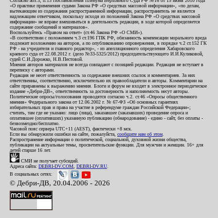
Согласно абз.3, п.13 Постановления Пленума Верховного Суда РФ №16 от 15 июня 2010 года
«О практике применения судами Закона РФ «О средствах массовой информации», «по делам,
вытекающим из содержания распространенной информации, распространитель не является
надлежащим ответчиком, поскольку исходя из положений Закона РФ «О средствах массовой
информации» не вправе вмешиваться в деятельность редакции, в ходе которой определяется
содержание сообщений и материалов».
Воспользуйтесь «Правом на ответ» (ст.46 Закона РФ «О СМИ»).
«В соответствии с положением ч.3 ст.196 ГПК РФ, обязанность компенсации морального вреда
подлежит возложению на авторов, а по опубликованию опровержения, в порядке ч.2 ст.152 ГК
РФ - на учредителя и главного редактор», - из апелляционного определения Хабаровского
краевого суда от 22.08.2012 г. (дело №33-5325/2012) председательствующего И.И.Куликовой,
судей С.И.Дорожко, Н.В.Пестовой.
Мнения авторов материалов не всегда совпадают с позицией редакции. Редакция не вступает в
переписку с авторами.
Редакция не несет ответственность за содержание внешних ссылок и комментариев. За них
ответственны, соответственно, исключительно их правообладатели и авторы. Комментарии на
сайте приравнены к выражению мнения. Блоги и форум не входят в электронное периодическое
издание «Дебри-ДВ», ответственность за достоверность и наполняемость несут авторы.
Политические опросы/голосования проводятся согласно ч.2. ст.46 «Опросы общественного
мнения» Федерального закона от 12.06.2002 г. № 67-ФЗ «Об основных гарантиях
избирательных прав и права на участие в референдуме граждан Российской Федерации»;
считать, там где не указано: лицо (лица), заказавшее (заказавших) проведение опроса и
оплатившее (оплативших) указанную публикацию (обнародование) - едино - сайт, без оплаты -
безвозмездно/бесплатно.
Часовой пояс сервера UTC+11 (AEST), фактически +8 мск.
Если вы обнаружили ошибки на сайте, пожалуйста,
сообщите нам об этом
.
Распространение информации о политической, социальной, духовной жизни общества,
публикации на актуальные темы, просветительские функции. Для мужчин и женщин. 16+ для
детей старше 16 лет.
СМИ не получает субсидий.
Адреса сайта:
DEBRI-DV.COM
,
DEBRI-DV.RU
.
В социальных сетях:
© Дебри-ДВ, 20.04.2006 - 2026