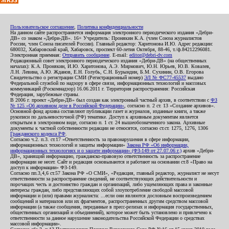
Пользовательское соглашение
,
Политика конфиденциальности
На данном сайте распространяется информация электронного периодического издания «Дебри-
ДВ» со знаком «Дебри-ДВ». 16+ Учредитель: Пронякин К.А. (член Союза журналистов
России, член Союза писателей России). Главный редактор: Харитонова И.Ю. Адрес редакции:
680032, Хабаровский край, Хабаровск, проспект 60-летия Октября, 88-46, т./ф.84212296081.
Электронная приемная:
Отправить сообщение
. E-mail:
editor@debri-dv.com
Редакционный совет электронного периодического издания «Дебри-ДВ» (на общественных
началах): К.А. Пронякин, И.Ю. Харитонова, А.Э. Мирмович, Ю.Н. Юрьев, Ю.В. Ковалев,
Л.Н. Левина, А.Ю. Жданов, Е.Н. Голубь, С.Н. Бурындин, Б.М. Сухинин, О.В. Егорова
Свидетельство о регистрации СМИ (Регистрационный номер)
ЭЛ № ФС77-45537
выдано
Федеральной службой по надзору в сфере связи, информационных технологий и массовых
коммуникаций (Роскомнадзор) 16.06.2011 г. Территория распространения: Российская
Федерация, зарубежные страны.
В 2006 г. проект «Дебри-ДВ» был создан как электронный частный архив, в соответствии с
ФЗ
№ 125 «Об архивном деле в Российской Федерации»
, согласно п. 2 ст. 13 «Создание архивов».
Основной фонд архива составляют публикации газет и журналов, изданные книги, а также
рукописи по дальневосточной (РФ) тематике. Доступ к архивным документам является
открытым в электронном виде, согласно п. 1 ст. 24 вышеобозначенного закона. Архивные
документы к частной собственности редакции не относятся, согласно ст.ст. 1275, 1276, 1306
Гражданского кодекса РФ
.
Согласно ч.2. п.3. ст.17 «Ответственность за правонарушения в сфере информации,
информационных технологий и защиты информации»
Закона РФ «Об информации,
информационных технологиях и о защите информации» (ФЗ-149 от 27.07.06 г.)
архив «Дебри-
ДВ», хранящий информацию, гражданско-правовую ответственность за распространение
информации не несет. Сайт и редакция основываются и работают на основании ст.8 «Право на
доступ к информации» ФЗ-149.
Согласно пп.3,4,6 ст.57 Закона РФ «О СМИ», «Редакция, главный редактор, журналист не несут
ответственности за распространение сведений, не соответствующих действительности и
порочащих честь и достоинство граждан и организаций, либо ущемляющих права и законные
интересы граждан, либо представляющих собой злоупотребление свободой массовой
информации и (или) правами журналиста: ...если они являются дословным воспроизведением
сообщений и материалов или их фрагментов, распространенных другим средством массовой
информации (а также сообщения, переданные в пресс-релизах и информация государственных,
общественных организаций и объединений), которое может быть установлено и привлечено к
ответственности за данное нарушение законодательства Российской Федерации о средствах
массовой информации».