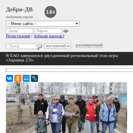
Дебри-ДВ
мобильная версия
Логин
Пароль
Регистрация
/
Забыли пароль?
расширенный
В ЕАО завершился двухдневный региональный этап игры
«Зарница 2.0»