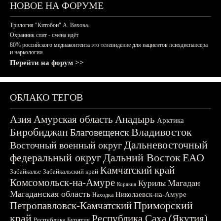
НОВОЕ НА ФОРУМЕ
Трилогия "Китобои" А. Вахова.
Охранник спит - смена идёт
80% российского медиаконтента это телевидение для пациентов психдиспансера
и наркологии.
Перейти на форум >>
ОБЛАКО ТЕГОВ
Азия
Амурская область
Анадырь
Арктика
Биробиджан
Владивосток
Благовещенск
Дальневосточный
Восточный военный округ
федеральный округ
Дальний Восток
ЕАО
Камчатский край
Забайкалье
Забайкальский край
Комсомольск-на-Амуре
Магадан
Курилы
Корякия
Магаданская область
Николаевск-на-Амуре
Находка
Приморский
Петропавловск-Камчатский
край
Республика Саха (Якутия)
Республика Бурятия