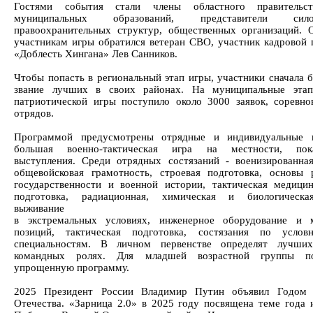
Гостями события стали члены областного правительст
муниципальных образований, представители с
правоохранительных структур, общественных организаций. 
участникам игры обратился ветеран СВО, участник кадровой
«Доблесть Хингана» Лев Санников.
Чтобы попасть в региональный этап игры, участники сначала б
звание лучших в своих районах. На муниципальные этап
патриотической игры поступило около 3000 заявок, соревно
отрядов.
Программой предусмотрены отрядные и индивидуальные и
большая военно-тактическая игра на местности, пока
выступления. Среди отрядных состязаний - военизированная
общевойсковая грамотность, строевая подготовка, основы 
государственности и военной истории, тактическая медицин
подготовка, радиационная, химическая и биологическа
выживание
в экстремальных условиях, инженерное оборудование и м
позиций, тактическая подготовка, состязания по условн
специальностям. В личном первенстве определят лучши
командных ролях. Для младшей возрастной группы по
упрощенную программу.
2025 Президент России Владимир Путин объявил Годом 
Отечества. «Зарница 2.0» в 2025 году посвящена теме года 