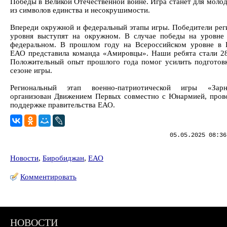
Победы в Великой Отечественной войне. Игра станет для моло
из символов единства и несокрушимости.
Впереди окружной и федеральный этапы игры. Победители рег
уровня выступят на окружном. В случае победы на уровн
федеральном. В прошлом году на Всероссийском уровне в 
ЕАО представила команда «Амировцы». Наши ребята стали 28
Положительный опыт прошлого года помог усилить подготов
сезоне игры.
Региональный этап военно-патриотической игры «Зар
организован Движением Первых совместно с Юнармией, пров
поддержке правительства ЕАО.
05.05.2025 08:36
Новости
,
Биробиджан
,
ЕАО
Комментировать
НОВОСТИ