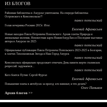
ИЗ БЛОГОВ
Районная библиотека в Амурске уничтожена. На очереди библиотека
Островского в Комсомольске?!
павел попельский
Голая вечеринка Роснано 2015г. Итог.
Евгений Афанасьев
Новые находки Павла Петровича Попельского: Архив газеты Природа и
аномальные явления, Неизвестная карта НижнеАмурЛага и Последние выставки
автора в Амурске по 2025
павел попельский
Официальные публикации Павла Петровича Попельского 2023-2025 в Болгарии,
в газетах Тихоокеанская Звезда и Наш Город Амурск
павел попельский
Комсомольск официально продолжает отмечать День памяти жертв сталинских
репрессий: задумаемся...
павел попельский
Кого боится Путин: Сергей Фургал
Евгений Афанасьев
Повышение платы в автобусах за проезд: кто виноват, и что делать?
Олег Паньков
Архив блогов >>