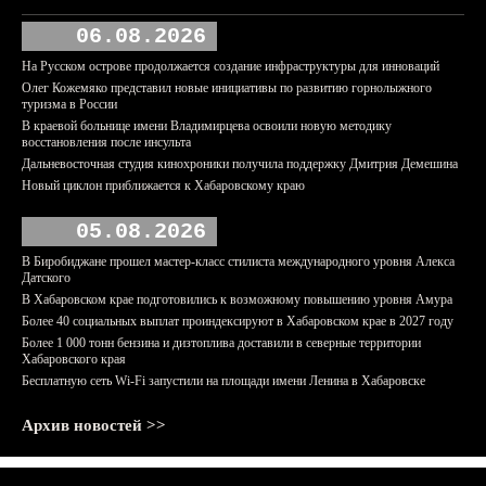
06.08.2026
На Русском острове продолжается создание инфраструктуры для инноваций
Олег Кожемяко представил новые инициативы по развитию горнолыжного
туризма в России
В краевой больнице имени Владимирцева освоили новую методику
восстановления после инсульта
Дальневосточная студия кинохроники получила поддержку Дмитрия Демешина
Новый циклон приближается к Хабаровскому краю
05.08.2026
В Биробиджане прошел мастер-класс стилиста международного уровня Алекса
Датского
В Хабаровском крае подготовились к возможному повышению уровня Амура
Более 40 социальных выплат проиндексируют в Хабаровском крае в 2027 году
Более 1 000 тонн бензина и дизтоплива доставили в северные территории
Хабаровского края
Бесплатную сеть Wi-Fi запустили на площади имени Ленина в Хабаровске
Архив новостей >>