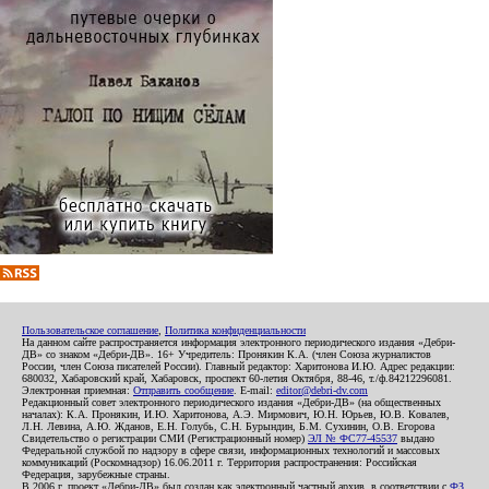
Пользовательское соглашение
,
Политика конфиденциальности
На данном сайте распространяется информация электронного периодического издания «Дебри-
ДВ» со знаком «Дебри-ДВ». 16+ Учредитель: Пронякин К.А. (член Союза журналистов
России, член Союза писателей России). Главный редактор: Харитонова И.Ю. Адрес редакции:
680032, Хабаровский край, Хабаровск, проспект 60-летия Октября, 88-46, т./ф.84212296081.
Электронная приемная:
Отправить сообщение
. E-mail:
editor@debri-dv.com
Редакционный совет электронного периодического издания «Дебри-ДВ» (на общественных
началах): К.А. Пронякин, И.Ю. Харитонова, А.Э. Мирмович, Ю.Н. Юрьев, Ю.В. Ковалев,
Л.Н. Левина, А.Ю. Жданов, Е.Н. Голубь, С.Н. Бурындин, Б.М. Сухинин, О.В. Егорова
Свидетельство о регистрации СМИ (Регистрационный номер)
ЭЛ № ФС77-45537
выдано
Федеральной службой по надзору в сфере связи, информационных технологий и массовых
коммуникаций (Роскомнадзор) 16.06.2011 г. Территория распространения: Российская
Федерация, зарубежные страны.
В 2006 г. проект «Дебри-ДВ» был создан как электронный частный архив, в соответствии с
ФЗ