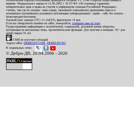
Политические опросы/голосования проводятся согласно ч.2. ст.46 «Опросы общественного
мнения» Федерального закона от 12.06.2002 г. № 67-ФЗ «Об основных гарантиях
избирательных прав и права на участие в референдуме граждан Российской Федерации»;
считать, там где не указано: лицо (лица), заказавшее (заказавших) проведение опроса и
оплатившее (оплативших) указанную публикацию (обнародование) - едино - сайт, без оплаты -
безвозмездно/бесплатно.
Часовой пояс сервера UTC+11 (AEST), фактически +8 мск.
Если вы обнаружили ошибки на сайте, пожалуйста,
сообщите нам об этом
.
Распространение информации о политической, социальной, духовной жизни общества,
публикации на актуальные темы, просветительские функции. Для мужчин и женщин. 16+ для
детей старше 16 лет.
СМИ не получает субсидий.
Адреса сайта:
DEBRI-DV.COM
,
DEBRI-DV.RU
.
В социальных сетях:
© Дебри-ДВ, 20.04.2006 - 2026