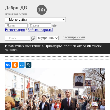
Дебри-ДВ
мобильная версия
Логин
Пароль
Регистрация
/
Забыли пароль?
расширенный
В памятных шествиях в Приамурье прошли около 80 тысяч
человек