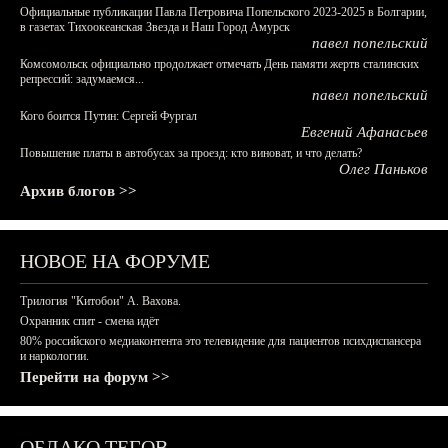
Официальные публикации Павла Петровича Попельского 2023-2025 в Болгарии,
в газетах Тихоокеанская Звезда и Наш Город Амурск
павел попельский
Комсомольск официально продолжает отмечать День памяти жертв сталинских
репрессий: задумаемся...
павел попельский
Кого боится Путин: Сергей Фургал
Евгений Афанасьев
Повышение платы в автобусах за проезд: кто виноват, и что делать?
Олег Паньков
Архив блогов >>
НОВОЕ НА ФОРУМЕ
Трилогия "Китобои" А. Вахова.
Охранник спит - смена идёт
80% российского медиаконтента это телевидение для пациентов психдиспансера
и наркологии.
Перейти на форум >>
ОБЛАКО ТЕГОВ