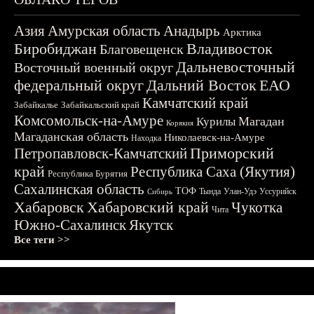
Азия
Амурская область
Анадырь
Арктика
Биробиджан
Владивосток
Благовещенск
Дальневосточный
Восточный военный округ
федеральный округ
Дальний Восток
ЕАО
Камчатский край
Забайкалье
Забайкальский край
Комсомольск-на-Амуре
Магадан
Курилы
Корякия
Магаданская область
Николаевск-на-Амуре
Находка
Приморский
Петропавловск-Камчатский
край
Республика Саха (Якутия)
Республика Бурятия
Сахалинская область
ТОФ
Тында
Улан-Удэ
Уссурийск
Сибирь
Хабаровск
Хабаровский край
Чукотка
Чита
Южно-Сахалинск
Якутск
Все теги >>