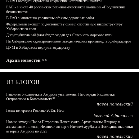
В ЕАО обсудили стратегию сохранения исторической памяти
ЕАО - в числе 40 российских регионов-участников кампании «Продвижение
безопасности»
В ЕАО значительно увеличены объемы дорожных работ
Федеральный эксперт по достоинству оценил спортивную инфраструктуру
Хабаровского края
Дноуглубительный флот будет создан для Северного морского пути
На Хабаровском судостроительном заводе началось производство дебаркадеров
ЦУМ в Хабаровске вернули государству
Архив новостей >>
ИЗ БЛОГОВ
Районная библиотека в Амурске уничтожена. На очереди библиотека
Островского в Комсомольске?!
павел попельский
Голая вечеринка Роснано 2015г. Итог.
Евгений Афанасьев
Новые находки Павла Петровича Попельского: Архив газеты Природа и
аномальные явления, Неизвестная карта НижнеАмурЛага и Последние выставки
автора в Амурске по 2025
павел попельский