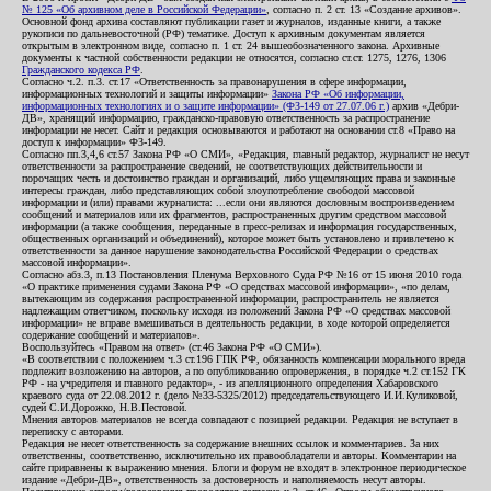
№ 125 «Об архивном деле в Российской Федерации»
, согласно п. 2 ст. 13 «Создание архивов».
Основной фонд архива составляют публикации газет и журналов, изданные книги, а также
рукописи по дальневосточной (РФ) тематике. Доступ к архивным документам является
открытым в электронном виде, согласно п. 1 ст. 24 вышеобозначенного закона. Архивные
документы к частной собственности редакции не относятся, согласно ст.ст. 1275, 1276, 1306
Гражданского кодекса РФ
.
Согласно ч.2. п.3. ст.17 «Ответственность за правонарушения в сфере информации,
информационных технологий и защиты информации»
Закона РФ «Об информации,
информационных технологиях и о защите информации» (ФЗ-149 от 27.07.06 г.)
архив «Дебри-
ДВ», хранящий информацию, гражданско-правовую ответственность за распространение
информации не несет. Сайт и редакция основываются и работают на основании ст.8 «Право на
доступ к информации» ФЗ-149.
Согласно пп.3,4,6 ст.57 Закона РФ «О СМИ», «Редакция, главный редактор, журналист не несут
ответственности за распространение сведений, не соответствующих действительности и
порочащих честь и достоинство граждан и организаций, либо ущемляющих права и законные
интересы граждан, либо представляющих собой злоупотребление свободой массовой
информации и (или) правами журналиста: ...если они являются дословным воспроизведением
сообщений и материалов или их фрагментов, распространенных другим средством массовой
информации (а также сообщения, переданные в пресс-релизах и информация государственных,
общественных организаций и объединений), которое может быть установлено и привлечено к
ответственности за данное нарушение законодательства Российской Федерации о средствах
массовой информации».
Согласно абз.3, п.13 Постановления Пленума Верховного Суда РФ №16 от 15 июня 2010 года
«О практике применения судами Закона РФ «О средствах массовой информации», «по делам,
вытекающим из содержания распространенной информации, распространитель не является
надлежащим ответчиком, поскольку исходя из положений Закона РФ «О средствах массовой
информации» не вправе вмешиваться в деятельность редакции, в ходе которой определяется
содержание сообщений и материалов».
Воспользуйтесь «Правом на ответ» (ст.46 Закона РФ «О СМИ»).
«В соответствии с положением ч.3 ст.196 ГПК РФ, обязанность компенсации морального вреда
подлежит возложению на авторов, а по опубликованию опровержения, в порядке ч.2 ст.152 ГК
РФ - на учредителя и главного редактор», - из апелляционного определения Хабаровского
краевого суда от 22.08.2012 г. (дело №33-5325/2012) председательствующего И.И.Куликовой,
судей С.И.Дорожко, Н.В.Пестовой.
Мнения авторов материалов не всегда совпадают с позицией редакции. Редакция не вступает в
переписку с авторами.
Редакция не несет ответственность за содержание внешних ссылок и комментариев. За них
ответственны, соответственно, исключительно их правообладатели и авторы. Комментарии на
сайте приравнены к выражению мнения. Блоги и форум не входят в электронное периодическое
издание «Дебри-ДВ», ответственность за достоверность и наполняемость несут авторы.