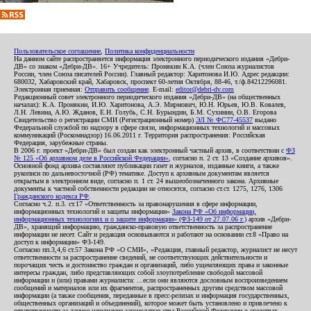
Пользовательское соглашение
,
Политика конфиденциальности
На данном сайте распространяется информация электронного периодического издания «Дебри-
ДВ» со знаком «Дебри-ДВ». 16+ Учредитель: Пронякин К.А. (член Союза журналистов
России, член Союза писателей России). Главный редактор: Харитонова И.Ю. Адрес редакции:
680032, Хабаровский край, Хабаровск, проспект 60-летия Октября, 88-46, т./ф.84212296081.
Электронная приемная:
Отправить сообщение
. E-mail:
editor@debri-dv.com
Редакционный совет электронного периодического издания «Дебри-ДВ» (на общественных
началах): К.А. Пронякин, И.Ю. Харитонова, А.Э. Мирмович, Ю.Н. Юрьев, Ю.В. Ковалев,
Л.Н. Левина, А.Ю. Жданов, Е.Н. Голубь, С.Н. Бурындин, Б.М. Сухинин, О.В. Егорова
Свидетельство о регистрации СМИ (Регистрационный номер)
ЭЛ № ФС77-45537
выдано
Федеральной службой по надзору в сфере связи, информационных технологий и массовых
коммуникаций (Роскомнадзор) 16.06.2011 г. Территория распространения: Российская
Федерация, зарубежные страны.
В 2006 г. проект «Дебри-ДВ» был создан как электронный частный архив, в соответствии с
ФЗ
№ 125 «Об архивном деле в Российской Федерации»
, согласно п. 2 ст. 13 «Создание архивов».
Основной фонд архива составляют публикации газет и журналов, изданные книги, а также
рукописи по дальневосточной (РФ) тематике. Доступ к архивным документам является
открытым в электронном виде, согласно п. 1 ст. 24 вышеобозначенного закона. Архивные
документы к частной собственности редакции не относятся, согласно ст.ст. 1275, 1276, 1306
Гражданского кодекса РФ
.
Согласно ч.2. п.3. ст.17 «Ответственность за правонарушения в сфере информации,
информационных технологий и защиты информации»
Закона РФ «Об информации,
информационных технологиях и о защите информации» (ФЗ-149 от 27.07.06 г.)
архив «Дебри-
ДВ», хранящий информацию, гражданско-правовую ответственность за распространение
информации не несет. Сайт и редакция основываются и работают на основании ст.8 «Право на
доступ к информации» ФЗ-149.
Согласно пп.3,4,6 ст.57 Закона РФ «О СМИ», «Редакция, главный редактор, журналист не несут
ответственности за распространение сведений, не соответствующих действительности и
порочащих честь и достоинство граждан и организаций, либо ущемляющих права и законные
интересы граждан, либо представляющих собой злоупотребление свободой массовой
информации и (или) правами журналиста: ...если они являются дословным воспроизведением
сообщений и материалов или их фрагментов, распространенных другим средством массовой
информации (а также сообщения, переданные в пресс-релизах и информация государственных,
общественных организаций и объединений), которое может быть установлено и привлечено к
ответственности за данное нарушение законодательства Российской Федерации о средствах