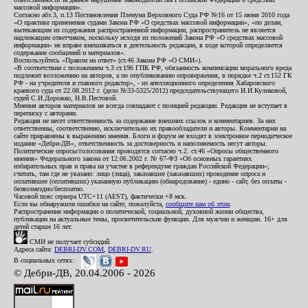
массовой информации».
Согласно абз.3, п.13 Постановления Пленума Верховного Суда РФ №16 от 15 июня 2010 года
«О практике применения судами Закона РФ «О средствах массовой информации», «по делам,
вытекающим из содержания распространенной информации, распространитель не является
надлежащим ответчиком, поскольку исходя из положений Закона РФ «О средствах массовой
информации» не вправе вмешиваться в деятельность редакции, в ходе которой определяется
содержание сообщений и материалов».
Воспользуйтесь «Правом на ответ» (ст.46 Закона РФ «О СМИ»).
«В соответствии с положением ч.3 ст.196 ГПК РФ, обязанность компенсации морального вреда
подлежит возложению на авторов, а по опубликованию опровержения, в порядке ч.2 ст.152 ГК
РФ - на учредителя и главного редактор», - из апелляционного определения Хабаровского
краевого суда от 22.08.2012 г. (дело №33-5325/2012) председательствующего И.И.Куликовой,
судей С.И.Дорожко, Н.В.Пестовой.
Мнения авторов материалов не всегда совпадают с позицией редакции. Редакция не вступает в
переписку с авторами.
Редакция не несет ответственность за содержание внешних ссылок и комментариев. За них
ответственны, соответственно, исключительно их правообладатели и авторы. Комментарии на
сайте приравнены к выражению мнения. Блоги и форум не входят в электронное периодическое
издание «Дебри-ДВ», ответственность за достоверность и наполняемость несут авторы.
Политические опросы/голосования проводятся согласно ч.2. ст.46 «Опросы общественного
мнения» Федерального закона от 12.06.2002 г. № 67-ФЗ «Об основных гарантиях
избирательных прав и права на участие в референдуме граждан Российской Федерации»;
считать, там где не указано: лицо (лица), заказавшее (заказавших) проведение опроса и
оплатившее (оплативших) указанную публикацию (обнародование) - едино - сайт, без оплаты -
безвозмездно/бесплатно.
Часовой пояс сервера UTC+11 (AEST), фактически +8 мск.
Если вы обнаружили ошибки на сайте, пожалуйста,
сообщите нам об этом
.
Распространение информации о политической, социальной, духовной жизни общества,
публикации на актуальные темы, просветительские функции. Для мужчин и женщин. 16+ для
детей старше 16 лет.
СМИ не получает субсидий.
Адреса сайта:
DEBRI-DV.COM
,
DEBRI-DV.RU
.
В социальных сетях:
© Дебри-ДВ, 20.04.2006 - 2026