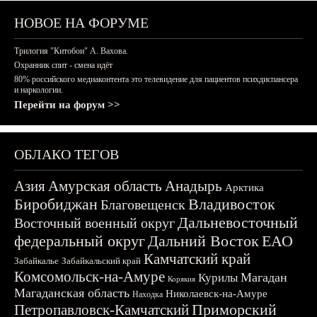
НОВОЕ НА ФОРУМЕ
Трилогия "Китобои" А. Вахова.
Охранник спит - смена идёт
80% российского медиаконтента это телевидение для пациентов психдиспансера
и наркологии.
Перейти на форум >>
ОБЛАКО ТЕГОВ
Азия
Амурская область
Анадырь
Арктика
Биробиджан
Владивосток
Благовещенск
Дальневосточный
Восточный военный округ
федеральный округ
Дальний Восток
ЕАО
Камчатский край
Забайкалье
Забайкальский край
Комсомольск-на-Амуре
Магадан
Курилы
Корякия
Магаданская область
Николаевск-на-Амуре
Находка
Приморский
Петропавловск-Камчатский