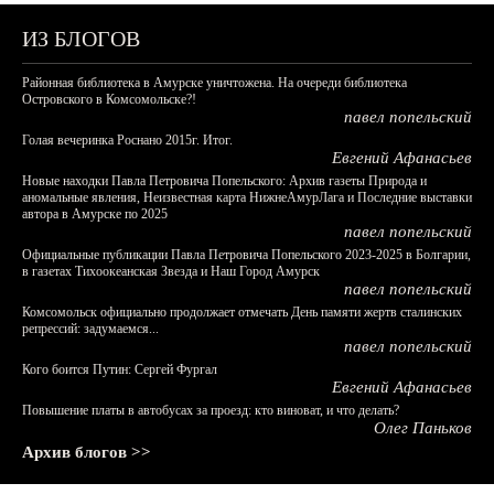
ИЗ БЛОГОВ
Районная библиотека в Амурске уничтожена. На очереди библиотека
Островского в Комсомольске?!
павел попельский
Голая вечеринка Роснано 2015г. Итог.
Евгений Афанасьев
Новые находки Павла Петровича Попельского: Архив газеты Природа и
аномальные явления, Неизвестная карта НижнеАмурЛага и Последние выставки
автора в Амурске по 2025
павел попельский
Официальные публикации Павла Петровича Попельского 2023-2025 в Болгарии,
в газетах Тихоокеанская Звезда и Наш Город Амурск
павел попельский
Комсомольск официально продолжает отмечать День памяти жертв сталинских
репрессий: задумаемся...
павел попельский
Кого боится Путин: Сергей Фургал
Евгений Афанасьев
Повышение платы в автобусах за проезд: кто виноват, и что делать?
Олег Паньков
Архив блогов >>