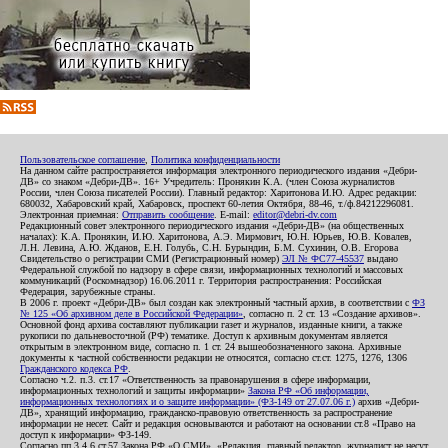
Пользовательское соглашение
,
Политика конфиденциальности
На данном сайте распространяется информация электронного периодического издания «Дебри-
ДВ» со знаком «Дебри-ДВ». 16+ Учредитель: Пронякин К.А. (член Союза журналистов
России, член Союза писателей России). Главный редактор: Харитонова И.Ю. Адрес редакции:
680032, Хабаровский край, Хабаровск, проспект 60-летия Октября, 88-46, т./ф.84212296081.
Электронная приемная:
Отправить сообщение
. E-mail:
editor@debri-dv.com
Редакционный совет электронного периодического издания «Дебри-ДВ» (на общественных
началах): К.А. Пронякин, И.Ю. Харитонова, А.Э. Мирмович, Ю.Н. Юрьев, Ю.В. Ковалев,
Л.Н. Левина, А.Ю. Жданов, Е.Н. Голубь, С.Н. Бурындин, Б.М. Сухинин, О.В. Егорова
Свидетельство о регистрации СМИ (Регистрационный номер)
ЭЛ № ФС77-45537
выдано
Федеральной службой по надзору в сфере связи, информационных технологий и массовых
коммуникаций (Роскомнадзор) 16.06.2011 г. Территория распространения: Российская
Федерация, зарубежные страны.
В 2006 г. проект «Дебри-ДВ» был создан как электронный частный архив, в соответствии с
ФЗ
№ 125 «Об архивном деле в Российской Федерации»
, согласно п. 2 ст. 13 «Создание архивов».
Основной фонд архива составляют публикации газет и журналов, изданные книги, а также
рукописи по дальневосточной (РФ) тематике. Доступ к архивным документам является
открытым в электронном виде, согласно п. 1 ст. 24 вышеобозначенного закона. Архивные
документы к частной собственности редакции не относятся, согласно ст.ст. 1275, 1276, 1306
Гражданского кодекса РФ
.
Согласно ч.2. п.3. ст.17 «Ответственность за правонарушения в сфере информации,
информационных технологий и защиты информации»
Закона РФ «Об информации,
информационных технологиях и о защите информации» (ФЗ-149 от 27.07.06 г.)
архив «Дебри-
ДВ», хранящий информацию, гражданско-правовую ответственность за распространение
информации не несет. Сайт и редакция основываются и работают на основании ст.8 «Право на
доступ к информации» ФЗ-149.
Согласно пп.3,4,6 ст.57 Закона РФ «О СМИ», «Редакция, главный редактор, журналист не несут