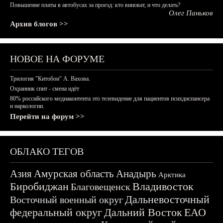
Повышение платы в автобусах за проезд: кто виноват, и что делать?
Олег Паньков
Архив блогов >>
НОВОЕ НА ФОРУМЕ
Трилогия "Китобои" А. Вахова.
Охранник спит - смена идёт
80% российского медиаконтента это телевидение для пациентов психдиспансера
и наркологии.
Перейти на форум >>
ОБЛАКО ТЕГОВ
Азия
Амурская область
Анадырь
Арктика
Биробиджан
Владивосток
Благовещенск
Дальневосточный
Восточный военный округ
федеральный округ
Дальний Восток
ЕАО