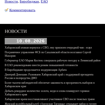
Новости
,
Биробиджан
,
ЕАО
Комментировать
НОВОСТИ
10.08.2026
Хабаровский атаман вернулся с СВО, ему присвоен очередной чин - есаул
Пограничное управление ФСБ по Сахалинской области возглавил Сергей
Махорин
Губернатор ЕАО Мария Костюк совершила рабочую поездку в Ленинский район
В ЕАО рекомендовано ввести режим повышенной готовности
В Биробиджане продолжается модернизация Арбата
Дмитрий Демешин: Развиваем Хабаровский край с поддержкой президента
России и полпредства ДФО
Более тысячи наблюдателей обеспечат законность и прозрачность выборов в
Хабаровском крае
Добыть рекордное количество золота, меди и олова планируют горняки
Хабаровского края
Хабаровские врачи восстанавливают участников СВО после тяжелых травм
Женский волейбольный клуб «Амурские Тигрицы» открывает набор в группу