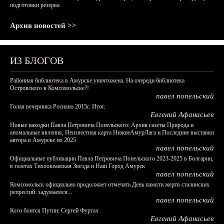
подготовки резерва
Архив новостей >>
ИЗ БЛОГОВ
Районная библиотека в Амурске уничтожена. На очереди библиотека
Островского в Комсомольске?!
павел попельский
Голая вечеринка Роснано 2015г. Итог.
Евгений Афанасьев
Новые находки Павла Петровича Попельского: Архив газеты Природа и
аномальные явления, Неизвестная карта НижнеАмурЛага и Последние выставки
автора в Амурске по 2025
павел попельский
Официальные публикации Павла Петровича Попельского 2023-2025 в Болгарии,
в газетах Тихоокеанская Звезда и Наш Город Амурск
павел попельский
Комсомольск официально продолжает отмечать День памяти жертв сталинских
репрессий: задумаемся...
павел попельский
Кого боится Путин: Сергей Фургал
Евгений Афанасьев