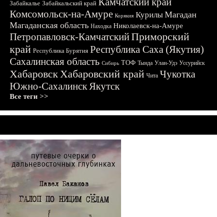
Камчатский край
Забайкалье
Забайкальский край
Комсомольск-на-Амуре
Магадан
Курилы
Корякия
Магаданская область
Николаевск-на-Амуре
Находка
Приморский
Петропавловск-Камчатский
край
Республика Саха (Якутия)
Республика Бурятия
Сахалинская область
ТОФ
Тында
Улан-Удэ
Уссурийск
Сибирь
Хабаровск
Хабаровский край
Чукотка
Чита
Южно-Сахалинск
Якутск
Все теги >>