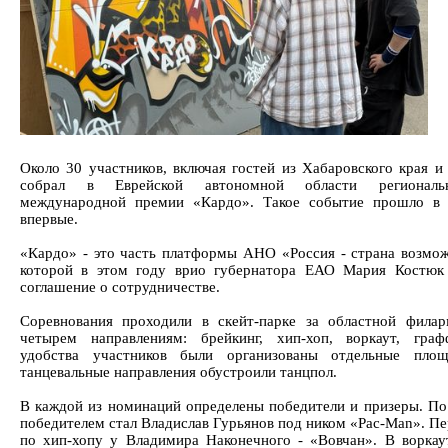
Около 30 участников, включая гостей из Хабаровского края и
собрал в Еврейской автономной области региональ
международной премии «Кардо». Такое событие прошло в 
впервые.
«Кардо» - это часть платформы АНО «Россия - страна возмож
которой в этом году врио губернатора ЕАО Мария Костюк
соглашение о сотрудничестве.
Соревнования проходили в скейт-парке за областной фила
четырем направлениям: брейкинг, хип-хоп, воркаут, гра
удобства участников были организованы отдельные площ
танцевальные направления обустроили танцпол.
В каждой из номинаций определены победители и призеры. По
победителем стал Владислав Гурьянов под ником «Pac-Man». Пе
по хип-хопу у Владимира Наконечного - «Вовчан». В ворка