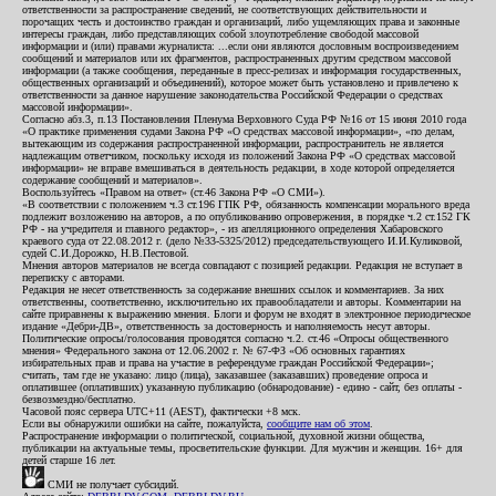
ответственности за распространение сведений, не соответствующих действительности и
порочащих честь и достоинство граждан и организаций, либо ущемляющих права и законные
интересы граждан, либо представляющих собой злоупотребление свободой массовой
информации и (или) правами журналиста: ...если они являются дословным воспроизведением
сообщений и материалов или их фрагментов, распространенных другим средством массовой
информации (а также сообщения, переданные в пресс-релизах и информация государственных,
общественных организаций и объединений), которое может быть установлено и привлечено к
ответственности за данное нарушение законодательства Российской Федерации о средствах
массовой информации».
Согласно абз.3, п.13 Постановления Пленума Верховного Суда РФ №16 от 15 июня 2010 года
«О практике применения судами Закона РФ «О средствах массовой информации», «по делам,
вытекающим из содержания распространенной информации, распространитель не является
надлежащим ответчиком, поскольку исходя из положений Закона РФ «О средствах массовой
информации» не вправе вмешиваться в деятельность редакции, в ходе которой определяется
содержание сообщений и материалов».
Воспользуйтесь «Правом на ответ» (ст.46 Закона РФ «О СМИ»).
«В соответствии с положением ч.3 ст.196 ГПК РФ, обязанность компенсации морального вреда
подлежит возложению на авторов, а по опубликованию опровержения, в порядке ч.2 ст.152 ГК
РФ - на учредителя и главного редактор», - из апелляционного определения Хабаровского
краевого суда от 22.08.2012 г. (дело №33-5325/2012) председательствующего И.И.Куликовой,
судей С.И.Дорожко, Н.В.Пестовой.
Мнения авторов материалов не всегда совпадают с позицией редакции. Редакция не вступает в
переписку с авторами.
Редакция не несет ответственность за содержание внешних ссылок и комментариев. За них
ответственны, соответственно, исключительно их правообладатели и авторы. Комментарии на
сайте приравнены к выражению мнения. Блоги и форум не входят в электронное периодическое
издание «Дебри-ДВ», ответственность за достоверность и наполняемость несут авторы.
Политические опросы/голосования проводятся согласно ч.2. ст.46 «Опросы общественного
мнения» Федерального закона от 12.06.2002 г. № 67-ФЗ «Об основных гарантиях
избирательных прав и права на участие в референдуме граждан Российской Федерации»;
считать, там где не указано: лицо (лица), заказавшее (заказавших) проведение опроса и
оплатившее (оплативших) указанную публикацию (обнародование) - едино - сайт, без оплаты -
безвозмездно/бесплатно.
Часовой пояс сервера UTC+11 (AEST), фактически +8 мск.
Если вы обнаружили ошибки на сайте, пожалуйста,
сообщите нам об этом
.
Распространение информации о политической, социальной, духовной жизни общества,
публикации на актуальные темы, просветительские функции. Для мужчин и женщин. 16+ для
детей старше 16 лет.
СМИ не получает субсидий.