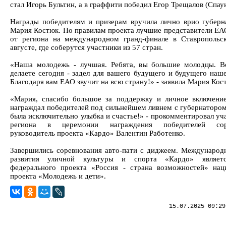
стал Игорь Бультин, а в граффити победил Егор Трещалов (Спаун
Награды победителям и призерам вручила лично врио губер
Мария Костюк. По правилам проекта лучшие представители ЕА
от региона на международном гранд-финале в Ставропольс
августе, где соберутся участники из 57 стран.
«Наша молодежь - лучшая. Ребята, вы большие молодцы. В
делаете сегодня - задел для вашего будущего и будущего наше
Благодаря вам ЕАО звучит на всю страну!» - заявила Мария Кос
«Мария, спасибо большое за поддержку и личное включени
награждал победителей под сильнейшем ливнем с губернатором,
была исключительно улыбка и счастье!» - прокомментировал уч
региона в церемонии награждения победителей сор
руководитель проекта «Кардо» Валентин Работенко.
Завершились соревнования авто-пати с диджеем. Международ
развития уличной культуры и спорта «Кардо» являет
федерального проекта «Россия - страна возможностей» нац
проекта «Молодежь и дети».
15.07.2025 09:29