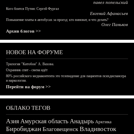
павел попельский
Кого боится Путин: Сергей Фургал
Евгений Афанасьев
Повышение платы в автобусах за проезд: кто виноват, и что делать?
Олег Паньков
Архив блогов >>
НОВОЕ НА ФОРУМЕ
Трилогия "Китобои" А. Вахова.
Охранник спит - смена идёт
80% российского медиаконтента это телевидение для пациентов психдиспансера
и наркологии.
Перейти на форум >>
ОБЛАКО ТЕГОВ
Азия
Амурская область
Анадырь
Арктика
Биробиджан
Владивосток
Благовещенск