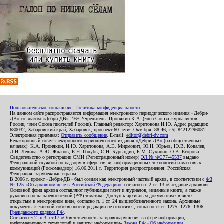
Пользовательское соглашение
,
Политика конфиденциальности
На данном сайте распространяется информация электронного периодического издания «Дебри-
ДВ» со знаком «Дебри-ДВ». 16+ Учредитель: Пронякин К.А. (член Союза журналистов
России, член Союза писателей России). Главный редактор: Харитонова И.Ю. Адрес редакции:
680032, Хабаровский край, Хабаровск, проспект 60-летия Октября, 88-46, т./ф.84212296081.
Электронная приемная:
Отправить сообщение
. E-mail:
editor@debri-dv.com
Редакционный совет электронного периодического издания «Дебри-ДВ» (на общественных
началах): К.А. Пронякин, И.Ю. Харитонова, А.Э. Мирмович, Ю.Н. Юрьев, Ю.В. Ковалев,
Л.Н. Левина, А.Ю. Жданов, Е.Н. Голубь, С.Н. Бурындин, Б.М. Сухинин, О.В. Егорова
Свидетельство о регистрации СМИ (Регистрационный номер)
ЭЛ № ФС77-45537
выдано
Федеральной службой по надзору в сфере связи, информационных технологий и массовых
коммуникаций (Роскомнадзор) 16.06.2011 г. Территория распространения: Российская
Федерация, зарубежные страны.
В 2006 г. проект «Дебри-ДВ» был создан как электронный частный архив, в соответствии с
ФЗ
№ 125 «Об архивном деле в Российской Федерации»
, согласно п. 2 ст. 13 «Создание архивов».
Основной фонд архива составляют публикации газет и журналов, изданные книги, а также
рукописи по дальневосточной (РФ) тематике. Доступ к архивным документам является
открытым в электронном виде, согласно п. 1 ст. 24 вышеобозначенного закона. Архивные
документы к частной собственности редакции не относятся, согласно ст.ст. 1275, 1276, 1306
Гражданского кодекса РФ
.
Согласно ч.2. п.3. ст.17 «Ответственность за правонарушения в сфере информации,
информационных технологий и защиты информации»
Закона РФ «Об информации,