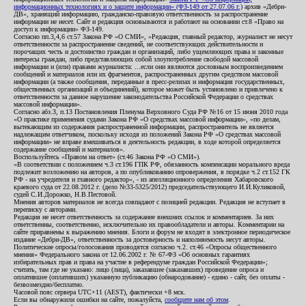
информационных технологиях и о защите информации» (ФЗ-149 от 27.07.06 г.)
архив «Дебри-
ДВ», хранящий информацию, гражданско-правовую ответственность за распространение
информации не несет. Сайт и редакция основываются и работают на основании ст.8 «Право на
доступ к информации» ФЗ-149.
Согласно пп.3,4,6 ст.57 Закона РФ «О СМИ», «Редакция, главный редактор, журналист не несут
ответственности за распространение сведений, не соответствующих действительности и
порочащих честь и достоинство граждан и организаций, либо ущемляющих права и законные
интересы граждан, либо представляющих собой злоупотребление свободой массовой
информации и (или) правами журналиста: ...если они являются дословным воспроизведением
сообщений и материалов или их фрагментов, распространенных другим средством массовой
информации (а также сообщения, переданные в пресс-релизах и информация государственных,
общественных организаций и объединений), которое может быть установлено и привлечено к
ответственности за данное нарушение законодательства Российской Федерации о средствах
массовой информации».
Согласно абз.3, п.13 Постановления Пленума Верховного Суда РФ №16 от 15 июня 2010 года
«О практике применения судами Закона РФ «О средствах массовой информации», «по делам,
вытекающим из содержания распространенной информации, распространитель не является
надлежащим ответчиком, поскольку исходя из положений Закона РФ «О средствах массовой
информации» не вправе вмешиваться в деятельность редакции, в ходе которой определяется
содержание сообщений и материалов».
Воспользуйтесь «Правом на ответ» (ст.46 Закона РФ «О СМИ»).
«В соответствии с положением ч.3 ст.196 ГПК РФ, обязанность компенсации морального вреда
подлежит возложению на авторов, а по опубликованию опровержения, в порядке ч.2 ст.152 ГК
РФ - на учредителя и главного редактор», - из апелляционного определения Хабаровского
краевого суда от 22.08.2012 г. (дело №33-5325/2012) председательствующего И.И.Куликовой,
судей С.И.Дорожко, Н.В.Пестовой.
Мнения авторов материалов не всегда совпадают с позицией редакции. Редакция не вступает в
переписку с авторами.
Редакция не несет ответственность за содержание внешних ссылок и комментариев. За них
ответственны, соответственно, исключительно их правообладатели и авторы. Комментарии на
сайте приравнены к выражению мнения. Блоги и форум не входят в электронное периодическое
издание «Дебри-ДВ», ответственность за достоверность и наполняемость несут авторы.
Политические опросы/голосования проводятся согласно ч.2. ст.46 «Опросы общественного
мнения» Федерального закона от 12.06.2002 г. № 67-ФЗ «Об основных гарантиях
избирательных прав и права на участие в референдуме граждан Российской Федерации»;
считать, там где не указано: лицо (лица), заказавшее (заказавших) проведение опроса и
оплатившее (оплативших) указанную публикацию (обнародование) - едино - сайт, без оплаты -
безвозмездно/бесплатно.
Часовой пояс сервера UTC+11 (AEST), фактически +8 мск.
Если вы обнаружили ошибки на сайте, пожалуйста,
сообщите нам об этом
.