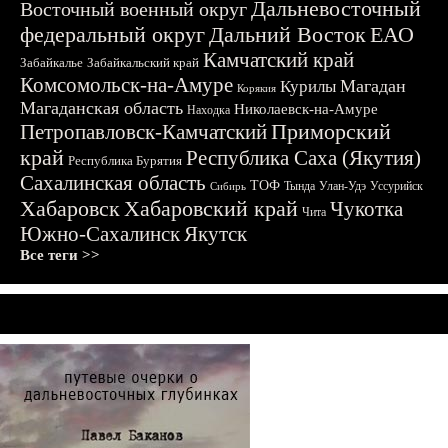
Дальневосточный
Восточный военный округ
федеральный округ
Дальний Восток
ЕАО
Камчатский край
Забайкалье
Забайкальский край
Комсомольск-на-Амуре
Магадан
Курилы
Корякия
Магаданская область
Николаевск-на-Амуре
Находка
Приморский
Петропавловск-Камчатский
край
Республика Саха (Якутия)
Республика Бурятия
Сахалинская область
ТОФ
Тында
Улан-Удэ
Уссурийск
Сибирь
Хабаровск
Хабаровский край
Чукотка
Чита
Южно-Сахалинск
Якутск
Все теги >>