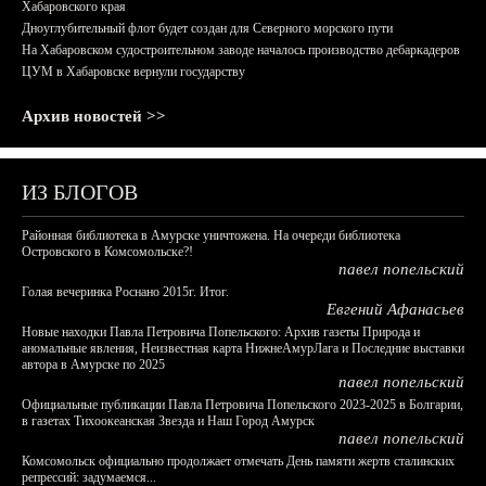
Хабаровского края
Дноуглубительный флот будет создан для Северного морского пути
На Хабаровском судостроительном заводе началось производство дебаркадеров
ЦУМ в Хабаровске вернули государству
Архив новостей >>
ИЗ БЛОГОВ
Районная библиотека в Амурске уничтожена. На очереди библиотека
Островского в Комсомольске?!
павел попельский
Голая вечеринка Роснано 2015г. Итог.
Евгений Афанасьев
Новые находки Павла Петровича Попельского: Архив газеты Природа и
аномальные явления, Неизвестная карта НижнеАмурЛага и Последние выставки
автора в Амурске по 2025
павел попельский
Официальные публикации Павла Петровича Попельского 2023-2025 в Болгарии,
в газетах Тихоокеанская Звезда и Наш Город Амурск
павел попельский
Комсомольск официально продолжает отмечать День памяти жертв сталинских
репрессий: задумаемся...