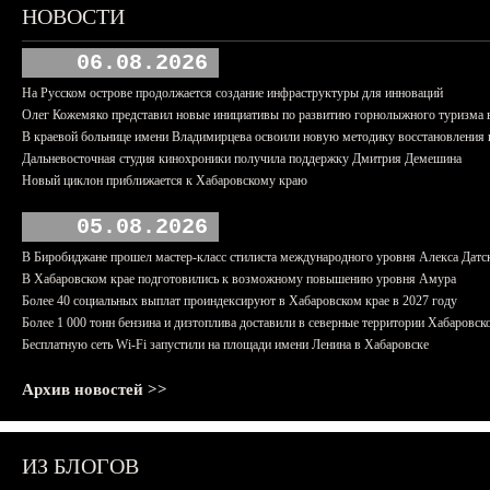
НОВОСТИ
06.08.2026
На Русском острове продолжается создание инфраструктуры для инноваций
Олег Кожемяко представил новые инициативы по развитию горнолыжного туризма 
В краевой больнице имени Владимирцева освоили новую методику восстановления п
Дальневосточная студия кинохроники получила поддержку Дмитрия Демешина
Новый циклон приближается к Хабаровскому краю
05.08.2026
В Биробиджане прошел мастер-класс стилиста международного уровня Алекса Датс
В Хабаровском крае подготовились к возможному повышению уровня Амура
Более 40 социальных выплат проиндексируют в Хабаровском крае в 2027 году
Более 1 000 тонн бензина и дизтоплива доставили в северные территории Хабаровск
Бесплатную сеть Wi-Fi запустили на площади имени Ленина в Хабаровске
Архив новостей >>
ИЗ БЛОГОВ