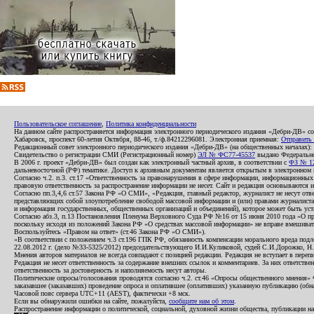
Пользовательское соглашение
,
Политика конфиденциальности
На данном сайте распространяется информация электронного периодического издания «Дебри-ДВ» с
Хабаровск, проспект 60-летия Октября, 88-46, т./ф.84212296081. Электронная приемная:
Отправить
Редакционный совет электронного периодического издания «Дебри-ДВ» (на общественных началах
Свидетельство о регистрации СМИ (Регистрационный номер)
ЭЛ № ФС77-45537
выдано Федеральной
В 2006 г. проект «Дебри-ДВ» был создан как электронный частный архив, в соответствии с
ФЗ № 12
дальневосточной (РФ) тематике. Доступ к архивным документам является открытым в электронном вид
Согласно ч.2. п.3. ст.17 «Ответственность за правонарушения в сфере информации, информационн
правовую ответственность за распространение информации не несет. Сайт и редакция основываются 
Согласно пп.3,4,6 ст.57 Закона РФ «О СМИ», «Редакция, главный редактор, журналист не несут отв
представляющих собой злоупотребление свободой массовой информации и (или) правами журналиста:
и информация государственных, общественных организаций и объединений), которое может быть уста
Согласно абз.3, п.13 Постановления Пленума Верховного Суда РФ №16 от 15 июня 2010 года «О пр
поскольку исходя из положений Закона РФ «О средствах массовой информации» не вправе вмешивать
Воспользуйтесь «Правом на ответ» (ст.46 Закона РФ «О СМИ»).
«В соответствии с положением ч.3 ст.196 ГПК РФ, обязанность компенсации морального вреда подле
22.08.2012 г. (дело №33-5325/2012) председательствующего И.И.Куликовой, судей С.И.Дорожко, Н
Мнения авторов материалов не всегда совпадают с позицией редакции. Редакция не вступает в перепи
Редакция не несет ответственность за содержание внешних ссылок и комментариев. За них ответств
ответственность за достоверность и наполняемость несут авторы.
Политические опросы/голосования проводятся согласно ч.2. ст.46 «Опросы общественного мнения» Фе
заказавшее (заказавших) проведение опроса и оплатившее (оплативших) указанную публикацию (обнаро
Часовой пояс сервера UTC+11 (AEST), фактически +8 мск.
Если вы обнаружили ошибки на сайте, пожалуйста,
сообщите нам об этом
.
Распространение информации о политической, социальной, духовной жизни общества, публикации на