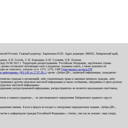
телей России). Главный редактор: Харитонова И.Ю. Адрес редакции: 680032, Хабаровский край,
данов, Е.Н. Голубь, С.Н. Бурындин, Б.М. Сухинин, О.В. Егорова
р) 16.06.2011 г. Территория распространения: Российская Федерация, зарубежные страны.
д архива составляют публикации газет и журналов, изданные книги, а также рукописи по
и не относятся, согласно ст.ст. 1275, 1276, 1306
Гражданского кодекса РФ
.
 информации» (ФЗ-149 от 27.07.06 г.)
архив «Дебри-ДВ», хранящий информацию, гражданско-
остоинство граждан и организаций, либо ущемляющих права и законные интересы граждан, либо
страненных другим средством массовой информации (а также сообщения, переданные в пресс-релизах
 средствах массовой информации».
держания распространенной информации, распространитель не является надлежащим ответчиком,
еля и главного редактор», - из апелляционного определения Хабаровского краевого суда от
 выражению мнения. Блоги и форум не входят в электронное периодическое издание «Дебри-ДВ»,
стие в референдуме граждан Российской Федерации»; считать, там где не указано: лицо (лица),