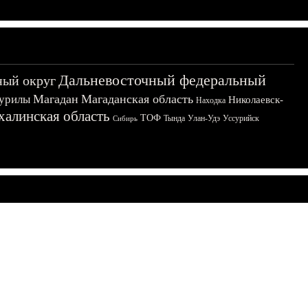
Дальневосточный федеральный
ный округ
Магадан
Магаданская область
урилы
Николаевск-
Находка
халинская область
ТОФ
Тында
Улан-Удэ
Уссурийск
Сибирь