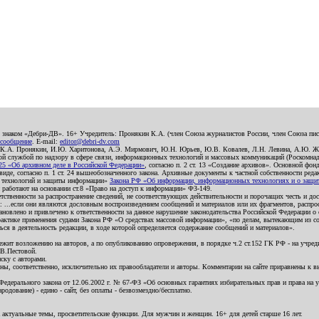
о знаком «Дебри-ДВ». 16+ Учредитель: Пронякин К.А. (член Союза журналистов России, член Союза писа
 сообщение
. E-mail:
editor@debri-dv.com
): К.А. Пронякин, И.Ю. Харитонова, А.Э. Мирмович, Ю.Н. Юрьев, Ю.В. Ковалев, Л.Н. Левина, А.Ю. Ж
 службой по надзору в сфере связи, информационных технологий и массовых коммуникаций (Роскомнадзо
5 «Об архивном деле в Российской Федерации»
, согласно п. 2 ст. 13 «Создание архивов». Основной фон
е, согласно п. 1 ст. 24 вышеобозначенного закона. Архивные документы к частной собственности редакци
ых технологий и защиты информации»
Закона РФ «Об информации, информационных технологиях и о защите
и работают на основании ст.8 «Право на доступ к информации» ФЗ-149.
етственности за распространение сведений, не соответствующих действительности и порочащих честь и д
 ...если они являются дословным воспроизведением сообщений и материалов или их фрагментов, распро
новлено и привлечено к ответственности за данное нарушение законодательства Российской Федерации о
актике применения судами Закона РФ «О средствах массовой информации», «по делам, вытекающим из со
ся в деятельность редакции, в ходе которой определяется содержание сообщений и материалов».
жит возложению на авторов, а по опубликованию опровержения, в порядке ч.2 ст.152 ГК РФ - на учредит
.В.Пестовой.
ску с авторами.
енны, соответственно, исключительно их правообладатели и авторы. Комментарии на сайте приравнены к
дерального закона от 12.06.2002 г. № 67-ФЗ «Об основных гарантиях избирательных прав и права на уча
дование) - едино - сайт, без оплаты - безвозмездно/бесплатно.
 актуальные темы, просветительские функции. Для мужчин и женщин. 16+ для детей старше 16 лет.