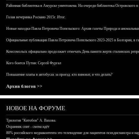
Районная библиотека в Амурске уничтожена. На очереди библиотека Островского в
Голая вечеринка Роснано 2015г. Итог.
Новые находки Павла Петровича Попельского: Архив газеты Природа и аномальные
Официальные публикации Павла Петровича Попельского 2023-2025 в Болгарии, в г
Комсомольск официально продолжает отмечать День памяти жертв сталинских репрес
Кого боится Путин: Сергей Фургал
Повышение платы в автобусах за проезд: кто виноват, и что делать?
Архив блогов >>
НОВОЕ НА ФОРУМЕ
Трилогия "Китобои" А. Вахова.
Охранник спит - смена идёт
80% российского медиаконтента это телевидение для пациентов психдиспансера и на