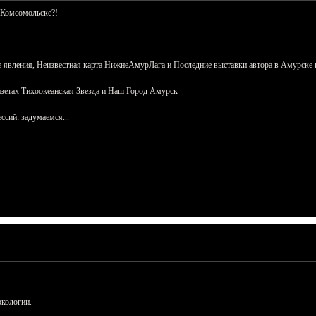
 Комсомольске?!
 явления, Неизвестная карта НижнеАмурЛага и Последние выставки автора в Амурске 
азетах Тихоокеанская Звезда и Наш Город Амурск
сий: задумаемся...
ркологии.