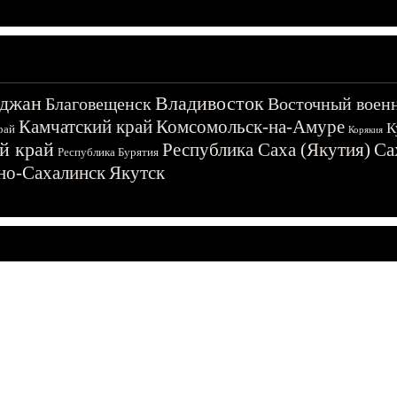
джан
Владивосток
Благовещенск
Восточный воен
Камчатский край
Комсомольск-на-Амуре
К
рай
Корякия
й край
Республика Саха (Якутия)
Са
Республика Бурятия
о-Сахалинск
Якутск