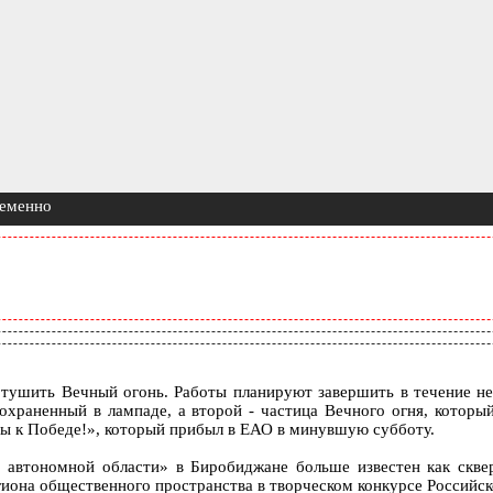
ременно
тушить Вечный огонь. Работы планируют завершить в течение нед
сохраненный в лампаде, а второй - частица Вечного огня, кото
ды к Победе!», который прибыл в ЕАО в минувшую субботу.
й автономной области» в Биробиджане больше известен как скв
гиона общественного пространства в творческом конкурсе Российс