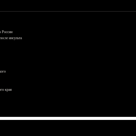
в России
осле инсульта
кого
ого края