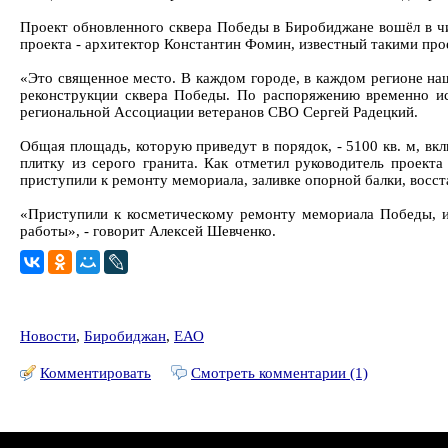
Проект обновленного сквера Победы в Биробиджане вошёл в 
проекта - архитектор Константин Фомин, известный такими про
«Это священное место. В каждом городе, в каждом регионе на
реконструкции сквера Победы. По распоряжению временно ис
региональной Ассоциации ветеранов СВО Сергей Радецкий.
Общая площадь, которую приведут в порядок, - 5100 кв. м, в
плитку из серого гранита. Как отметил руководитель проект
приступили к ремонту мемориала, заливке опорной балки, восс
«Приступили к косметическому ремонту мемориала Победы, и 
работы», - говорит Алексей Шевченко.
Новости
,
Биробиджан
,
ЕАО
Комментировать
Смотреть комментарии (1)