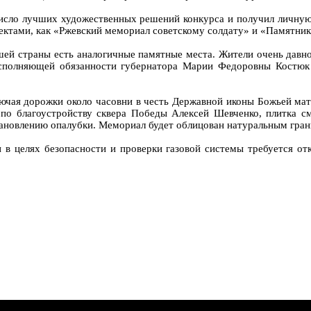
число лучших художественных решений конкурса и получил личну
ектами, как «Ржевский мемориал советскому солдату» и «Памятник 
шей страны есть аналогичные памятные места. Жители очень давно
полняющей обязанности губернатора Марии Федоровны Костюк да
ключая дорожки около часовни в честь Державной иконы Божьей 
а по благоустройству сквера Победы Алексей Шевченко, плитка 
тановлению опалубки. Мемориал будет облицован натуральным гран
в целях безопасности и проверки газовой системы требуется отк