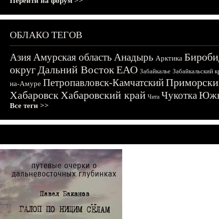
Перейти на форум >>
ОБЛАКО ТЕГОВ
Бироби
Азия
Амурская область
Анадырь
Арктика
округ
Дальний Восток
ЕАО
Забайкалье
Забайкальский к
Приморски
Петропавловск-Камчатский
на-Амуре
Хабаровск
Хабаровский край
Чукотка
Южн
Чита
Все теги >>