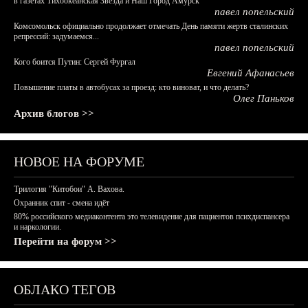
в газетах Тихоокеанская Звезда и Наш Город Амурск
павел попельский
Комсомольск официально продолжает отмечать День памяти жертв сталинских
репрессий: задумаемся...
павел попельский
Кого боится Путин: Сергей Фургал
Евгений Афанасьев
Повышение платы в автобусах за проезд: кто виноват, и что делать?
Олег Паньков
Архив блогов >>
НОВОЕ НА ФОРУМЕ
Трилогия "Китобои" А. Вахова.
Охранник спит - смена идёт
80% российского медиаконтента это телевидение для пациентов психдиспансера
и наркологии.
Перейти на форум >>
ОБЛАКО ТЕГОВ