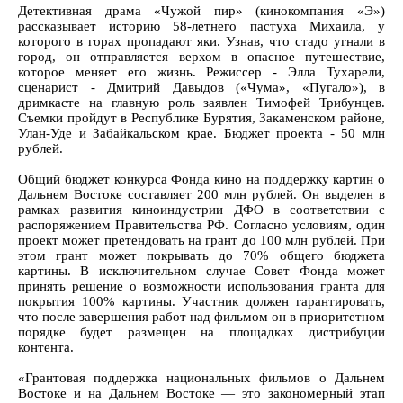
Детективная драма «Чужой пир» (кинокомпания «Э»)
рассказывает историю 58-летнего пастуха Михаила, у
которого в горах пропадают яки. Узнав, что стадо угнали в
город, он отправляется верхом в опасное путешествие,
которое меняет его жизнь. Режиссер - Элла Тухарели,
сценарист - Дмитрий Давыдов («Чума», «Пугало»), в
дримкасте на главную роль заявлен Тимофей Трибунцев.
Съемки пройдут в Республике Бурятия, Закаменском районе,
Улан-Уде и Забайкальском крае. Бюджет проекта - 50 млн
рублей.
Общий бюджет конкурса Фонда кино на поддержку картин о
Дальнем Востоке составляет 200 млн рублей. Он выделен в
рамках развития киноиндустрии ДФО в соответствии с
распоряжением Правительства РФ. Согласно условиям, один
проект может претендовать на грант до 100 млн рублей. При
этом грант может покрывать до 70% общего бюджета
картины. В исключительном случае Совет Фонда может
принять решение о возможности использования гранта для
покрытия 100% картины. Участник должен гарантировать,
что после завершения работ над фильмом он в приоритетном
порядке будет размещен на площадках дистрибуции
контента.
«Грантовая поддержка национальных фильмов о Дальнем
Востоке и на Дальнем Востоке — это закономерный этап