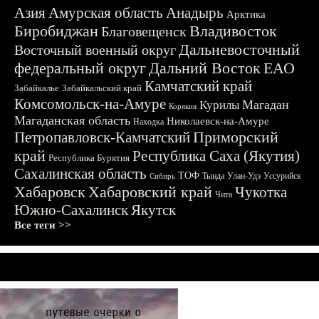
Азия
Амурская область
Анадырь
Арктика
Биробиджан
Владивосток
Благовещенск
Дальневосточный
Восточный военный округ
федеральный округ
Дальний Восток
ЕАО
Камчатский край
Забайкалье
Забайкальский край
Комсомольск-на-Амуре
Магадан
Курилы
Корякия
Магаданская область
Николаевск-на-Амуре
Находка
Приморский
Петропавловск-Камчатский
край
Республика Саха (Якутия)
Республика Бурятия
Сахалинская область
ТОФ
Тында
Улан-Удэ
Уссурийск
Сибирь
Хабаровск
Хабаровский край
Чукотка
Чита
Южно-Сахалинск
Якутск
Все теги >>