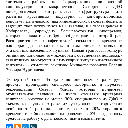
системной работы по формированию полноценной
киноиндустрии в макрорегионе. Сегодня в ДФО
последовательно выстраивается инфраструктура для
развития креативных индустрий и кинопроизводства:
действует Дальневосточная кинокомиссия, открыты филиалы
ведущих творческих вузов на Сахалине, в Благовещенске и
Хабаровске, учреждена Дальневосточная кинопремия,
которая в начале октября пройдет уже во второй раз.
Расширяется сеть кинофестивалей, создаются современные
площадки для кинопоказов, в том числе в малых и
отдаленных населенных пунктах. Новый грантовый конкурс
органично дополняет эту экосистему, обеспечивая поддержку
талантливых киногрупп и стимулируя выпуск качественного
контента», - отметила замглавы Минвостокразвития России
Эльвира Нургалиева.
Экспертный совет Фонда кино оценивает и ранжирует
проекты, прошедшие сценарное одобрение, и передает
рекомендации Совету Фонда, который принимает
окончательное решение. В числе ключевых критериев
конкурса - участие не менее 30% специалистов из ДФО в
съемочных группах, отражение культурных и исторических
особенностей региона в не менее чем 20% экранного
времени и обязательное направление 30% выделенных
средств на работу с дальневосточными компаниями.