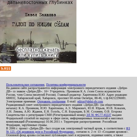
Пользовательское соглашение
,
Политика конфиденциальности
На данном сайте распространяется информация электронного периодического издания «Дебри-
ДВ» со знаком «Дебри-ДВ». 16+ Учредитель: Пронякин К.А. (член Союза журналистов
России, член Союза писателей России). Главный редактор: Харитонова И.Ю. Адрес редакции:
680032, Хабаровский край, Хабаровск, проспект 60-летия Октября, 88-46, т./ф.84212296081.
Электронная приемная:
Отправить сообщение
. E-mail:
editor@debri-dv.com
Редакционный совет электронного периодического издания «Дебри-ДВ» (на общественных
началах): К.А. Пронякин, И.Ю. Харитонова, А.Э. Мирмович, Ю.Н. Юрьев, Ю.В. Ковалев,
Л.Н. Левина, А.Ю. Жданов, Е.Н. Голубь, С.Н. Бурындин, Б.М. Сухинин, О.В. Егорова
Свидетельство о регистрации СМИ (Регистрационный номер)
ЭЛ № ФС77-45537
выдано
Федеральной службой по надзору в сфере связи, информационных технологий и массовых
коммуникаций (Роскомнадзор) 16.06.2011 г. Территория распространения: Российская
Федерация, зарубежные страны.
В 2006 г. проект «Дебри-ДВ» был создан как электронный частный архив, в соответствии с
ФЗ
№ 125 «Об архивном деле в Российской Федерации»
, согласно п. 2 ст. 13 «Создание архивов».
Основной фонд архива составляют публикации газет и журналов, изданные книги, а также