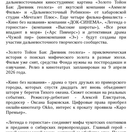
дальневосточными киностудиями: картина «Золото Тойон
Бая: Дневник геолога» от якутской компании «Аммеле
Фильм» и «Дальневосточный Робинзон» от хабаровской
студии «Мечталет Плюс». Еще четыре фильма-финалиста -
«Кино без названия» компании «ДОК-СИНЕМА», «Легенда о
горностае» (компания «Высокие широты»), «Все реки
впадают в моря» («Арс Пикчерс») и детективная драма
«Чужой пир» (кинокомпания «Э») - будут созданы при
участии дальневосточного творческого сообщества.
«Золото Тойон Бая: Дневник геолога» - приключенческая
история о поисках мифического золота в разные эпохи.
Фильм уже снят, средства Фонда нужны на постпродакшн и
озвучание. Релиз в кинотеатрах запланирован на 9 апреля
2026 года.
«Кино без названия» - драма о трех друзьях из приморского
городка, которых спустя двадцать лет вновь объединяет
шторм у берегов Тихого океана. Сюжет основан на реальных
событиях. Режиссер-дебютант - Алексей Елистратов,
продюсер - Оксана Барковская. Цифровые права приобрел
онлайн-кинотеатр Okko, интерес к прокату проявила «Каро
Премьер».
«Легенда о горностае» соединяет мифы чукотских охотников
и предания о сибирских первопроходцах. Главный герой -