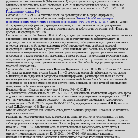
рукописи по дальневосточной (РФ) тематике. Доступ к архивным документам является
открытым в электронном виде, согласно п. 1 ст. 24 вышеобозначенного закона. Архивные
документы к частной собственности редакции не относятся, согласно ст.ст. 1275, 1276, 1306
Гражданского кодекса РФ
.
Согласно ч.2. п.3. ст.17 «Ответственность за правонарушения в сфере информации,
информационных технологий и защиты информации»
Закона РФ «Об информации,
информационных технологиях и о защите информации» (ФЗ-149 от 27.07.06 г.)
архив «Дебри-
ДВ», хранящий информацию, гражданско-правовую ответственность за распространение
информации не несет. Сайт и редакция основываются и работают на основании ст.8 «Право на
доступ к информации» ФЗ-149.
Согласно пп.3,4,6 ст.57 Закона РФ «О СМИ», «Редакция, главный редактор, журналист не несут
ответственности за распространение сведений, не соответствующих действительности и
порочащих честь и достоинство граждан и организаций, либо ущемляющих права и законные
интересы граждан, либо представляющих собой злоупотребление свободой массовой
информации и (или) правами журналиста: ...если они являются дословным воспроизведением
сообщений и материалов или их фрагментов, распространенных другим средством массовой
информации (а также сообщения, переданные в пресс-релизах и информация государственных,
общественных организаций и объединений), которое может быть установлено и привлечено к
ответственности за данное нарушение законодательства Российской Федерации о средствах
массовой информации».
Согласно абз.3, п.13 Постановления Пленума Верховного Суда РФ №16 от 15 июня 2010 года
«О практике применения судами Закона РФ «О средствах массовой информации», «по делам,
вытекающим из содержания распространенной информации, распространитель не является
надлежащим ответчиком, поскольку исходя из положений Закона РФ «О средствах массовой
информации» не вправе вмешиваться в деятельность редакции, в ходе которой определяется
содержание сообщений и материалов».
Воспользуйтесь «Правом на ответ» (ст.46 Закона РФ «О СМИ»).
«В соответствии с положением ч.3 ст.196 ГПК РФ, обязанность компенсации морального вреда
подлежит возложению на авторов, а по опубликованию опровержения, в порядке ч.2 ст.152 ГК
РФ - на учредителя и главного редактор», - из апелляционного определения Хабаровского
краевого суда от 22.08.2012 г. (дело №33-5325/2012) председательствующего И.И.Куликовой,
судей С.И.Дорожко, Н.В.Пестовой.
Мнения авторов материалов не всегда совпадают с позицией редакции. Редакция не вступает в
переписку с авторами.
Редакция не несет ответственность за содержание внешних ссылок и комментариев. За них
ответственны, соответственно, исключительно их правообладатели и авторы. Комментарии на
сайте приравнены к выражению мнения. Блоги и форум не входят в электронное периодическое
издание «Дебри-ДВ», ответственность за достоверность и наполняемость несут авторы.
Политические опросы/голосования проводятся согласно ч.2. ст.46 «Опросы общественного
мнения» Федерального закона от 12.06.2002 г. № 67-ФЗ «Об основных гарантиях
избирательных прав и права на участие в референдуме граждан Российской Федерации»;