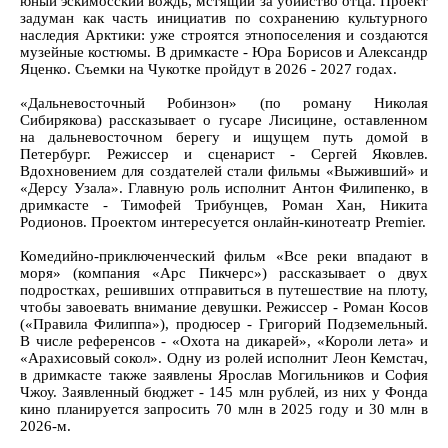
юный эскимосский вождь, мстящий за убийство отца. Проект
задуман как часть инициатив по сохранению культурного
наследия Арктики: уже строятся этнопоселения и создаются
музейные костюмы. В дримкасте - Юра Борисов и Александр
Яценко. Съемки на Чукотке пройдут в 2026 - 2027 годах.
«Дальневосточный Робинзон» (по роману Николая
Сибирякова) рассказывает о гусаре Лисицине, оставленном
на дальневосточном берегу и ищущем путь домой в
Петербург. Режиссер и сценарист - Сергей Яковлев.
Вдохновением для создателей стали фильмы «Выживший» и
«Дерсу Узала». Главную роль исполнит Антон Филипенко, в
дримкасте - Тимофей Трибунцев, Роман Хан, Никита
Родионов. Проектом интересуется онлайн-кинотеатр Premier.
Комедийно-приключенческий фильм «Все реки впадают в
моря» (компания «Арс Пикчерс») рассказывает о двух
подростках, решивших отправиться в путешествие на плоту,
чтобы завоевать внимание девушки. Режиссер - Роман Косов
(«Правила Филиппа»), продюсер - Григорий Подземельный.
В числе референсов - «Охота на дикарей», «Короли лета» и
«Арахисовый сокол». Одну из ролей исполнит Леон Кемстач,
в дримкасте также заявлены Ярослав Могильников и София
Чжоу. Заявленный бюджет - 145 млн рублей, из них у Фонда
кино планируется запросить 70 млн в 2025 году и 30 млн в
2026-м.