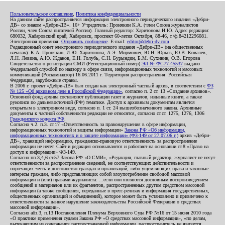
Пользовательское соглашение
,
Политика конфиденциальности
На данном сайте распространяется информация электронного периодического издания «Дебри-
ДВ» со знаком «Дебри-ДВ». 16+ Учредитель: Пронякин К.А. (член Союза журналистов
России, член Союза писателей России). Главный редактор: Харитонова И.Ю. Адрес редакции:
680032, Хабаровский край, Хабаровск, проспект 60-летия Октября, 88-46, т./ф.84212296081.
Электронная приемная:
Отправить сообщение
. E-mail:
editor@debri-dv.com
Редакционный совет электронного периодического издания «Дебри-ДВ» (на общественных
началах): К.А. Пронякин, И.Ю. Харитонова, А.Э. Мирмович, Ю.Н. Юрьев, Ю.В. Ковалев,
Л.Н. Левина, А.Ю. Жданов, Е.Н. Голубь, С.Н. Бурындин, Б.М. Сухинин, О.В. Егорова
Свидетельство о регистрации СМИ (Регистрационный номер)
ЭЛ № ФС77-45537
выдано
Федеральной службой по надзору в сфере связи, информационных технологий и массовых
коммуникаций (Роскомнадзор) 16.06.2011 г. Территория распространения: Российская
Федерация, зарубежные страны.
В 2006 г. проект «Дебри-ДВ» был создан как электронный частный архив, в соответствии с
ФЗ
№ 125 «Об архивном деле в Российской Федерации»
, согласно п. 2 ст. 13 «Создание архивов».
Основной фонд архива составляют публикации газет и журналов, изданные книги, а также
рукописи по дальневосточной (РФ) тематике. Доступ к архивным документам является
открытым в электронном виде, согласно п. 1 ст. 24 вышеобозначенного закона. Архивные
документы к частной собственности редакции не относятся, согласно ст.ст. 1275, 1276, 1306
Гражданского кодекса РФ
.
Согласно ч.2. п.3. ст.17 «Ответственность за правонарушения в сфере информации,
информационных технологий и защиты информации»
Закона РФ «Об информации,
информационных технологиях и о защите информации» (ФЗ-149 от 27.07.06 г.)
архив «Дебри-
ДВ», хранящий информацию, гражданско-правовую ответственность за распространение
информации не несет. Сайт и редакция основываются и работают на основании ст.8 «Право на
доступ к информации» ФЗ-149.
Согласно пп.3,4,6 ст.57 Закона РФ «О СМИ», «Редакция, главный редактор, журналист не несут
ответственности за распространение сведений, не соответствующих действительности и
порочащих честь и достоинство граждан и организаций, либо ущемляющих права и законные
интересы граждан, либо представляющих собой злоупотребление свободой массовой
информации и (или) правами журналиста: ...если они являются дословным воспроизведением
сообщений и материалов или их фрагментов, распространенных другим средством массовой
информации (а также сообщения, переданные в пресс-релизах и информация государственных,
общественных организаций и объединений), которое может быть установлено и привлечено к
ответственности за данное нарушение законодательства Российской Федерации о средствах
массовой информации».
Согласно абз.3, п.13 Постановления Пленума Верховного Суда РФ №16 от 15 июня 2010 года
«О практике применения судами Закона РФ «О средствах массовой информации», «по делам,
вытекающим из содержания распространенной информации, распространитель не является