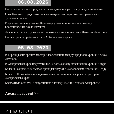
06.08.2026
На Русском острове продолжается создание инфраструктуры для инноваций
Олег Кожемяко представил новые инициативы по развитию горнолыжного
туризма в России
В краевой больнице имени Владимирцева освоили новую методику
восстановления после инсульта
Дальневосточная студия кинохроники получила поддержку Дмитрия Демешина
Новый циклон приближается к Хабаровскому краю
05.08.2026
В Биробиджане прошел мастер-класс стилиста международного уровня Алекса
Датского
В Хабаровском крае подготовились к возможному повышению уровня Амура
Более 40 социальных выплат проиндексируют в Хабаровском крае в 2027 году
Более 1 000 тонн бензина и дизтоплива доставили в северные территории
Хабаровского края
Бесплатную сеть Wi-Fi запустили на площади имени Ленина в Хабаровске
Архив новостей >>
ИЗ БЛОГОВ