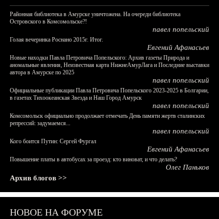
Районная библиотека в Амурске уничтожена. На очереди библиотека
Островского в Комсомольске?!
павел попельский
Голая вечеринка Роснано 2015г. Итог.
Евгений Афанасьев
Новые находки Павла Петровича Попельского: Архив газеты Природа и
аномальные явления, Неизвестная карта НижнеАмурЛага и Последние выставки
автора в Амурске по 2025
павел попельский
Официальные публикации Павла Петровича Попельского 2023-2025 в Болгарии,
в газетах Тихоокеанская Звезда и Наш Город Амурск
павел попельский
Комсомольск официально продолжает отмечать День памяти жертв сталинских
репрессий: задумаемся...
павел попельский
Кого боится Путин: Сергей Фургал
Евгений Афанасьев
Повышение платы в автобусах за проезд: кто виноват, и что делать?
Олег Паньков
Архив блогов >>
НОВОЕ НА ФОРУМЕ