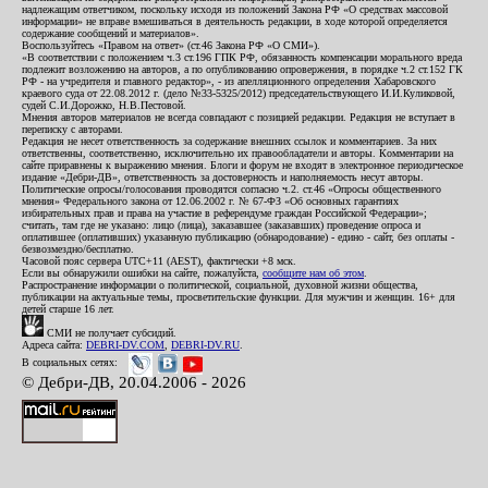
надлежащим ответчиком, поскольку исходя из положений Закона РФ «О средствах массовой
информации» не вправе вмешиваться в деятельность редакции, в ходе которой определяется
содержание сообщений и материалов».
Воспользуйтесь «Правом на ответ» (ст.46 Закона РФ «О СМИ»).
«В соответствии с положением ч.3 ст.196 ГПК РФ, обязанность компенсации морального вреда
подлежит возложению на авторов, а по опубликованию опровержения, в порядке ч.2 ст.152 ГК
РФ - на учредителя и главного редактор», - из апелляционного определения Хабаровского
краевого суда от 22.08.2012 г. (дело №33-5325/2012) председательствующего И.И.Куликовой,
судей С.И.Дорожко, Н.В.Пестовой.
Мнения авторов материалов не всегда совпадают с позицией редакции. Редакция не вступает в
переписку с авторами.
Редакция не несет ответственность за содержание внешних ссылок и комментариев. За них
ответственны, соответственно, исключительно их правообладатели и авторы. Комментарии на
сайте приравнены к выражению мнения. Блоги и форум не входят в электронное периодическое
издание «Дебри-ДВ», ответственность за достоверность и наполняемость несут авторы.
Политические опросы/голосования проводятся согласно ч.2. ст.46 «Опросы общественного
мнения» Федерального закона от 12.06.2002 г. № 67-ФЗ «Об основных гарантиях
избирательных прав и права на участие в референдуме граждан Российской Федерации»;
считать, там где не указано: лицо (лица), заказавшее (заказавших) проведение опроса и
оплатившее (оплативших) указанную публикацию (обнародование) - едино - сайт, без оплаты -
безвозмездно/бесплатно.
Часовой пояс сервера UTC+11 (AEST), фактически +8 мск.
Если вы обнаружили ошибки на сайте, пожалуйста,
сообщите нам об этом
.
Распространение информации о политической, социальной, духовной жизни общества,
публикации на актуальные темы, просветительские функции. Для мужчин и женщин. 16+ для
детей старше 16 лет.
СМИ не получает субсидий.
Адреса сайта:
DEBRI-DV.COM
,
DEBRI-DV.RU
.
В социальных сетях:
© Дебри-ДВ, 20.04.2006 - 2026