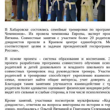
В Хабаровске состоялись семейные тренировки по програ
Чемпионов». Их провела чемпионка Европы, эксперт прое
Вяткина. Совместные занятия с участием более 20 родите
дзюдоистов прошли в Краевом центре единоборств. Ме
соответствуют целям и задачам президентской госпрогра
России».
В основе проекта - система образования и воспитания. 
проекта разработана программа совместного обучения осн
родителей и детей дошкольного и младшего школьного во
совместных тренировок под руководством тренера. Участ
родителей в тренировке способствует укреплению взаимоп
семье, помогает найти общие интересы, учит доверять д
Благодаря таким занятиям улучшается взаимодействие с т
родители более адекватно оценивают физические кондиции ребе
видят его сильные и слабые стороны, в том числе психологическ
Кроме занятий, участники посмотрели мультфильмы «Код
дзюдоиста», ответили на вопросы викторины по истории и те
дзюдо, пообщались с Ольгой Вяткиной и Григорием Сулеминым