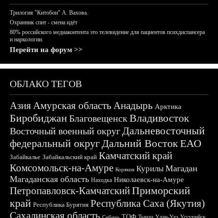
Трилогия "Китобои" А. Вахова.
Охранник спит - смена идёт
80% российского медиаконтента это телевидение для пациентов психдиспансера
и наркологии.
Перейти на форум >>
ОБЛАКО ТЕГОВ
Азия
Амурская область
Анадырь
Арктика
Биробиджан
Владивосток
Благовещенск
Дальневосточный
Восточный военный округ
федеральный округ
Дальний Восток
ЕАО
Камчатский край
Забайкалье
Забайкальский край
Комсомольск-на-Амуре
Магадан
Курилы
Корякия
Магаданская область
Николаевск-на-Амуре
Находка
Приморский
Петропавловск-Камчатский
край
Республика Саха (Якутия)
Республика Бурятия
Сахалинская область
ТОФ
Тында
Улан-Удэ
Уссурийск
Сибирь