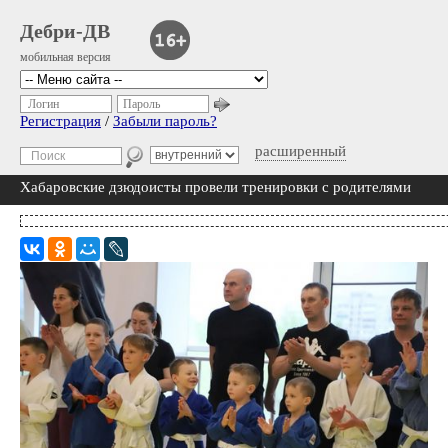
Дебри-ДВ
мобильная версия
Логин
Пароль
Регистрация
/
Забыли пароль?
расширенный
Хабаровские дзюдоисты провели тренировки с родителями